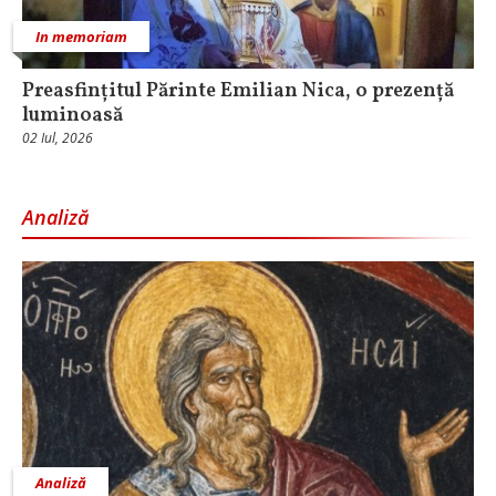
In memoriam
Preasfințitul Părinte Emilian Nica, o prezență
luminoasă
02 Iul, 2026
Analiză
Analiză