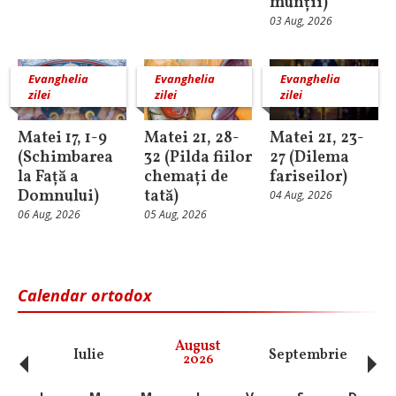
munții)
03 Aug, 2026
Evanghelia
Evanghelia
Evanghelia
zilei
zilei
zilei
Matei 17, 1-9
Matei 21, 28-
Matei 21, 23-
(Schimbarea
32 (Pilda fiilor
27 (Dilema
la Față a
chemați de
fariseilor)
Domnului)
tată)
04 Aug, 2026
06 Aug, 2026
05 Aug, 2026
Calendar ortodox
‹
›
August
Iulie
Septembrie
O
2026