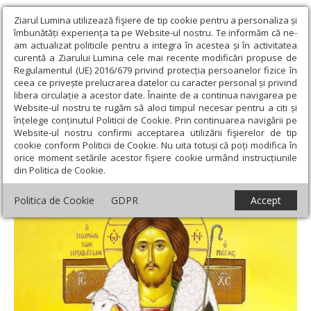
Ziarul Lumina utilizează fişiere de tip cookie pentru a personaliza și
îmbunătăți experiența ta pe Website-ul nostru. Te informăm că ne-
am actualizat politicile pentru a integra în acestea și în activitatea
curentă a Ziarului Lumina cele mai recente modificări propuse de
Regulamentul (UE) 2016/679 privind protecția persoanelor fizice în
ceea ce privește prelucrarea datelor cu caracter personal și privind
libera circulație a acestor date. Înainte de a continua navigarea pe
Website-ul nostru te rugăm să aloci timpul necesar pentru a citi și
Ziarul Lumina
›
Teologie și spiritualitate
›
Evanghelia zilei
›
Ioan
înțelege conținutul Politicii de Cookie. Prin continuarea navigării pe
10, 1-9
Website-ul nostru confirmi acceptarea utilizării fişierelor de tip
cookie conform Politicii de Cookie. Nu uita totuși că poți modifica în
Ioan 10, 1-9
orice moment setările acestor fişiere cookie urmând instrucțiunile
din Politica de Cookie.
Politica de Cookie
GDPR
Accept