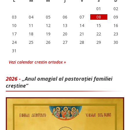
L
M
M
J
V
S
D
01
02
03
04
05
06
07
08
09
10
11
12
13
14
15
16
17
18
19
20
21
22
23
24
25
26
27
28
29
30
31
Vezi calendar crestin ortodox »
2026 -
„Anul omagial al pastorației familiei
creștine”