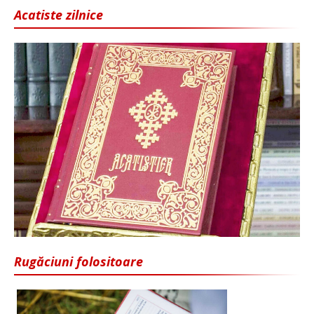
Acatiste zilnice
Rugăciuni folositoare