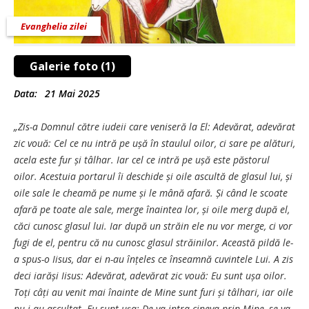
Evanghelia zilei
Galerie foto (1)
Data:
21 Mai 2025
„Zis-a Domnul către iudeii care veniseră la El: Adevărat, adevărat
zic vouă: Cel ce nu intră pe ușă în staulul oilor, ci sare pe alături,
acela este fur și tâlhar. Iar cel ce intră pe ușă este păstorul
oilor. Acestuia portarul îi deschide și oile ascultă de glasul lui, și
oile sale le cheamă pe nume și le mână afară. Și când le scoate
afară pe toate ale sale, merge înaintea lor, și oile merg după el,
căci cunosc glasul lui. Iar după un străin ele nu vor merge, ci vor
fugi de el, pentru că nu cunosc glasul străinilor. Această pildă le-
a spus-o Iisus, dar ei n-au înțeles ce înseamnă cuvintele Lui. A zis
deci iarăși Iisus: Adevărat, adevărat zic vouă: Eu sunt ușa oilor.
Toți câți au venit mai înainte de Mine sunt furi și tâlhari, iar oile
nu i-au ascultat. Eu sunt ușa: De va intra cineva prin Mine, se va