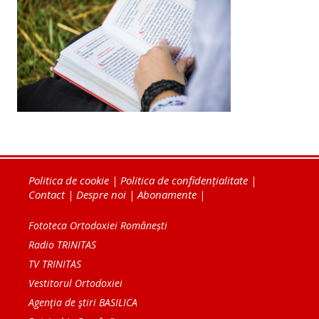
Politica de cookie
|
Politica de confidențialitate
|
Contact
|
Despre noi
|
Abonamente
|
Fototeca Ortodoxiei Românești
Radio TRINITAS
TV TRINITAS
Vestitorul Ortodoxiei
Agenţia de ştiri BASILICA