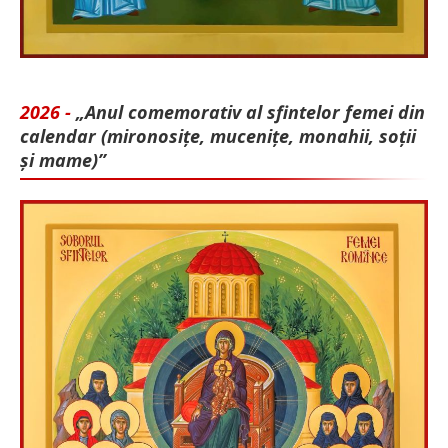
2026 -
„Anul comemorativ al sfintelor femei din
calendar (mironosițe, mu­cenițe, monahii, soții
și mame)”