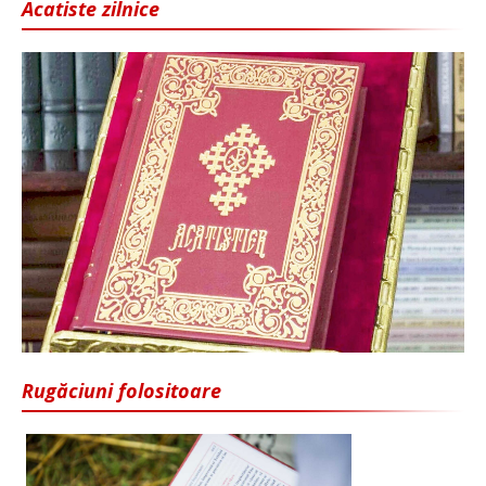
Acatiste zilnice
Rugăciuni folositoare