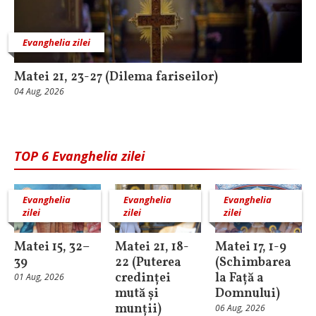
Evanghelia zilei
Matei 21, 23-27 (Dilema fariseilor)
04 Aug, 2026
TOP 6 Evanghelia zilei
Evanghelia
Evanghelia
Evanghelia
zilei
zilei
zilei
Matei 15, 32–
Matei 21, 18-
Matei 17, 1-9
39
22 (Puterea
(Schimbarea
credinței
la Față a
01 Aug, 2026
mută și
Domnului)
munții)
06 Aug, 2026