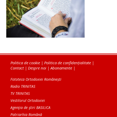
Politica de cookie
|
Politica de confidențialitate
|
Contact
|
Despre noi
|
Abonamente
|
Fototeca Ortodoxiei Românești
Radio TRINITAS
TV TRINITAS
Vestitorul Ortodoxiei
Agenţia de ştiri BASILICA
Patriarhia Română