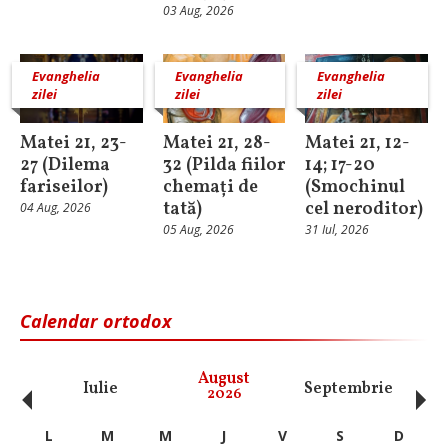
03 Aug, 2026
Evanghelia
Evanghelia
Evanghelia
zilei
zilei
zilei
Matei 21, 23-
Matei 21, 28-
Matei 21, 12-
27 (Dilema
32 (Pilda fiilor
14; 17-20
fariseilor)
chemați de
(Smochinul
tată)
cel neroditor)
04 Aug, 2026
05 Aug, 2026
31 Iul, 2026
Calendar ortodox
‹
›
August
Iulie
Septembrie
O
2026
L
M
M
J
V
S
D