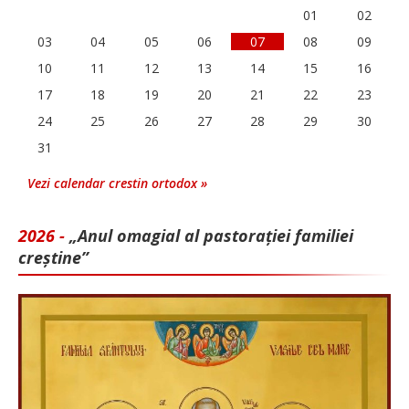
01
02
03
04
05
06
07
08
09
10
11
12
13
14
15
16
17
18
19
20
21
22
23
24
25
26
27
28
29
30
31
Vezi calendar crestin ortodox »
2026 -
„Anul omagial al pastorației familiei
creștine”