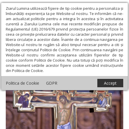
Ziarul Lumina utilizează fişiere de tip cookie pentru a personaliza și
îmbunătăți experiența ta pe Website-ul nostru. Te informăm că ne-
am actualizat politicile pentru a integra în acestea și în activitatea
curentă a Ziarului Lumina cele mai recente modificări propuse de
Regulamentul (UE) 2016/679 privind protecția persoanelor fizice în
ceea ce privește prelucrarea datelor cu caracter personal și privind
libera circulație a acestor date. Înainte de a continua navigarea pe
Website-ul nostru te rugăm să aloci timpul necesar pentru a citi și
Ziarul Lumina
›
Teologie și spiritualitate
›
Evanghelia zilei
›
înțelege conținutul Politicii de Cookie. Prin continuarea navigării pe
Matei 13, 36-43 (Pilda neghinei)
Website-ul nostru confirmi acceptarea utilizării fişierelor de tip
cookie conform Politicii de Cookie. Nu uita totuși că poți modifica în
Matei 13, 36-43 (Pilda neghinei)
orice moment setările acestor fişiere cookie urmând instrucțiunile
din Politica de Cookie.
Politica de Cookie
GDPR
Accept