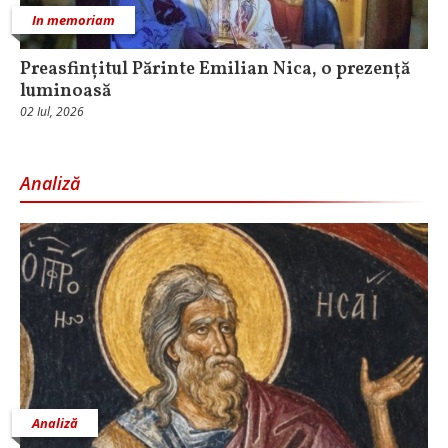
In memoriam
Preasfințitul Părinte Emilian Nica, o prezență
luminoasă
02 Iul, 2026
Analiză
Analiză