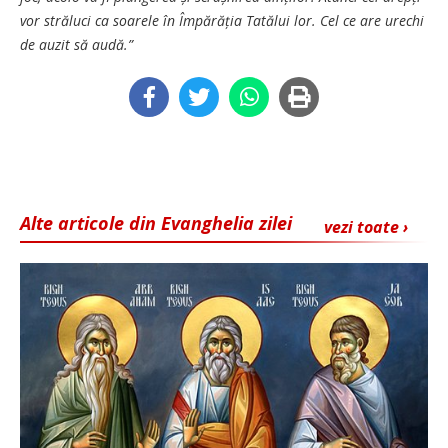
vor străluci ca soarele în Împărăția Tatălui lor. Cel ce are urechi
de auzit să audă.”
Alte articole din Evanghelia zilei
vezi toate ›