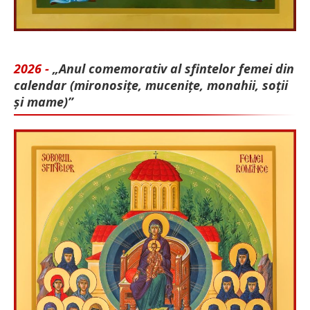
2026 -
„Anul comemorativ al sfintelor femei din
calendar (mironosițe, mu­cenițe, monahii, soții
și mame)”