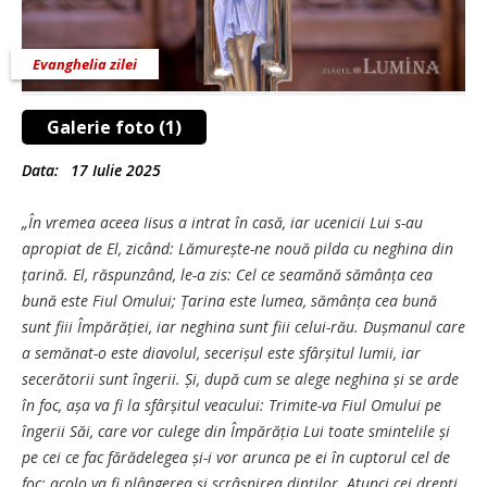
Evanghelia zilei
Galerie foto (1)
Data:
17 Iulie 2025
„În vremea aceea Iisus a intrat în casă, iar ucenicii Lui s-au
apropiat de El, zicând: Lămurește-ne nouă pilda cu neghina din
țarină. El, răspunzând, le-a zis: Cel ce seamănă sămânța cea
bună este Fiul Omului; Țarina este lumea, sămânța cea bună
sunt fiii Împărăției, iar neghina sunt fiii celui-rău. Dușmanul care
a semănat-o este diavolul, secerișul este sfârșitul lumii, iar
secerătorii sunt îngerii. Și, după cum se alege neghina și se arde
în foc, așa va fi la sfârșitul veacului: Trimite-va Fiul Omului pe
îngerii Săi, care vor culege din Împărăția Lui toate smintelile și
pe cei ce fac fărădelegea și-i vor arunca pe ei în cuptorul cel de
foc; acolo va fi plângerea și scrâșnirea dinților. Atunci cei drepți