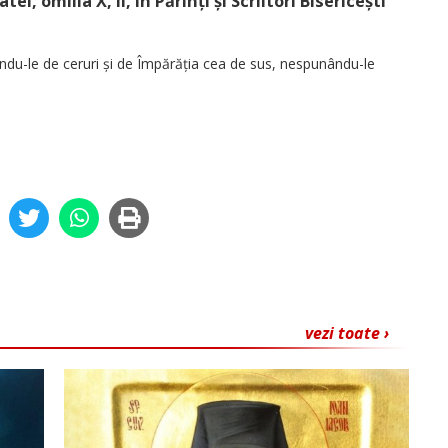
i, omilia X, II, în Părinți și Scriitori Bisericești
indu-le de ceruri și de Împărăția cea de sus, nespunându-le
vezi toate ›