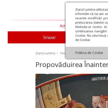
Ziarul Lumina utilizea
informăm că ne-am actu
recente modificări pr
prelucrarea datelor cu
Actualitate religioasă
T
Website-ul nostru te 
continuarea navigării 
Cookie. Nu uita totuși 
Sinaxar
Apostolul zilei
Evang
de Cookie.
Politica de Cookie
Ziarul Lumina
›
Teologie și spiritualitate
›
Patris
Propovăduirea Înainte
st
Septembrie
Octombrie
Noiembrie
Decembrie
Ianuar