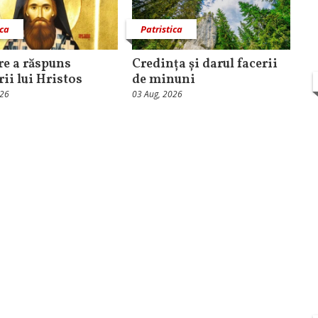
ica
Patristica
are a răspuns
Credința și darul facerii
ii lui Hristos
de minuni
026
03 Aug, 2026