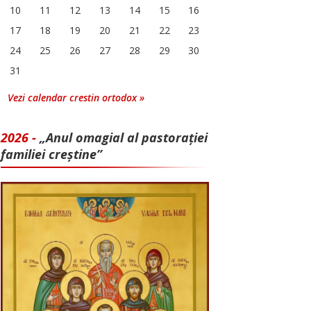
10
11
12
13
14
15
16
17
18
19
20
21
22
23
24
25
26
27
28
29
30
31
Vezi calendar crestin ortodox »
2026 -
„Anul omagial al pastorației
familiei creștine”