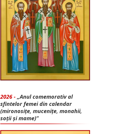
2026 -
„Anul comemorativ al
sfintelor femei din calendar
(mironosițe, mu­cenițe, monahii,
soții și mame)”