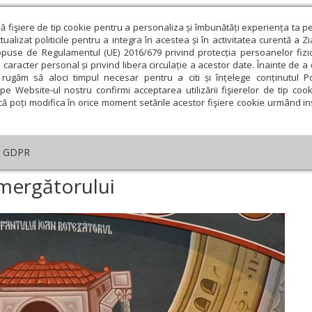
ză fişiere de tip cookie pentru a personaliza și îmbunătăți experiența ta p
alizat politicile pentru a integra în acestea și în activitatea curentă a Z
opuse de Regulamentul (UE) 2016/679 privind protecția persoanelor fizi
 caracter personal și privind libera circulație a acestor date. Înainte de 
eologie și spiritualitate
Educaţie și Cultură
Societate
rugăm să aloci timpul necesar pentru a citi și înțelege conținutul Pol
pe Website-ul nostru confirmi acceptarea utilizării fişierelor de tip cook
că poți modifica în orice moment setările acestor fişiere cookie urmând ins
helia zilei
Evanghelia de Duminică
Theologica
L
GDPR
tica
›
Propovăduirea Înaintemergătorului
mergătorului
ie
Februarie
Martie
Aprilie
Mai
Iunie