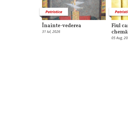
Patristica
Patrist
Înainte-vederea
Fiul c
chemăr
31 Iul, 2026
05 Aug, 2