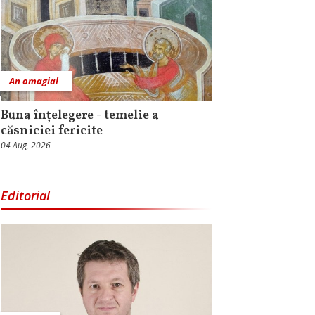
An omagial
Buna înțelegere - temelie a
căsniciei fericite
04 Aug, 2026
Editorial