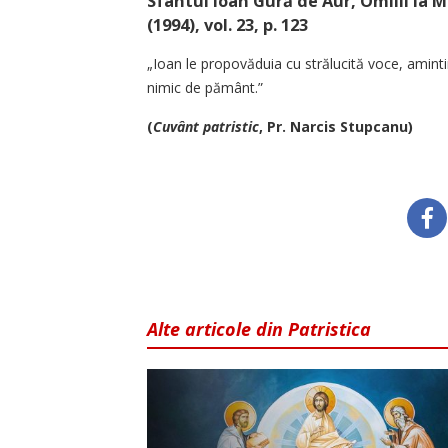
Sfântul Ioan Gură de Aur, Omilii la Mate
(1994), vol. 23, p. 123
„Ioan le propovăduia cu strălucită voce, amint
nimic de pământ.”
(
Cuvânt patristic
, Pr. Narcis Stupcanu)
Alte articole din Patristica