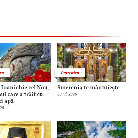
ica
Patristica
. Ioanichie cel Nou,
Smerenia te mântuiește
l care a trăit cu
30 Iul, 2026
și apă
026