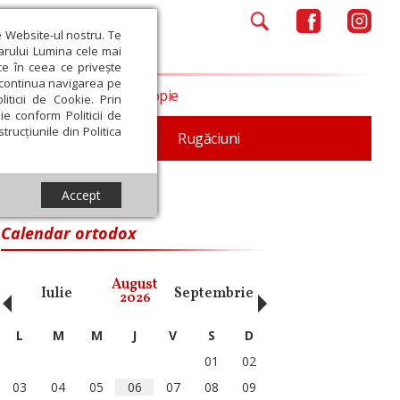
e Website-ul nostru. Te
iarului Lumina cele mai
ce în ceea ce privește
a continua navigarea pe
Opinii
Filantropie
iticii de Cookie. Prin
ie conform Politicii de
trucțiunile din Politica
iturgica
Patristica
Rugăciuni
Accept
Calendar ortodox
‹
›
August
Iulie
Septembrie
Octombrie
Noiembri
2026
L
M
M
J
V
S
D
01
02
03
04
05
06
07
08
09