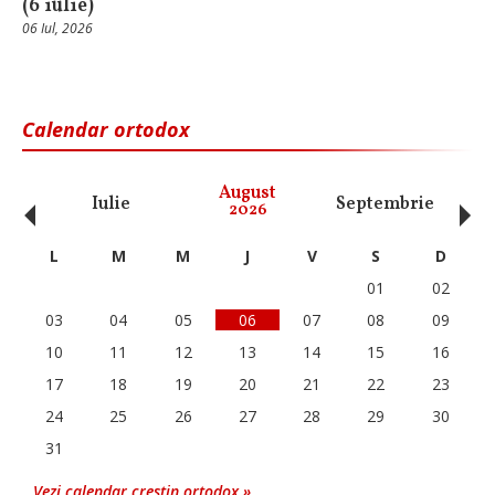
(6 iulie)
06 Iul, 2026
Calendar ortodox
‹
›
August
Iulie
Septembrie
O
2026
L
M
M
J
V
S
D
01
02
03
04
05
06
07
08
09
10
11
12
13
14
15
16
17
18
19
20
21
22
23
24
25
26
27
28
29
30
31
Vezi calendar crestin ortodox »