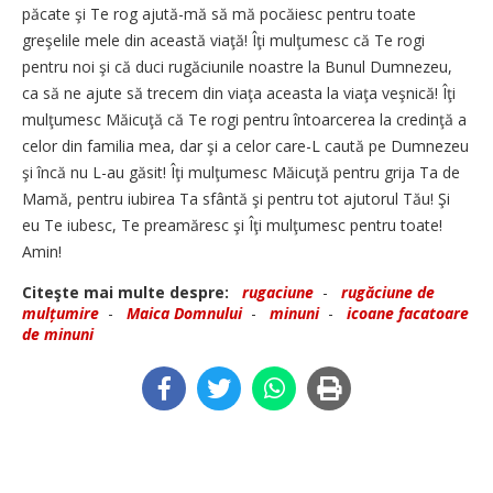
păcate şi Te rog ajută-mă să mă pocăiesc pentru toate
greşelile mele din această viaţă! Îţi mulţumesc că Te rogi
pentru noi şi că duci rugăciunile noastre la Bunul Dumnezeu,
ca să ne ajute să trecem din viaţa aceasta la viaţa veşnică! Îţi
mulţumesc Măicuţă că Te rogi pentru întoarcerea la credinţă a
celor din familia mea, dar şi a celor care-L caută pe Dumnezeu
şi încă nu L-au găsit! Îţi mulţumesc Măicuţă pentru grija Ta de
Mamă, pentru iubirea Ta sfântă şi pentru tot ajutorul Tău! Şi
eu Te iubesc, Te preamăresc şi Îţi mulţumesc pentru toate!
Amin!
Citeşte mai multe despre:
rugaciune
-
rugăciune de
mulțumire
-
Maica Domnului
-
minuni
-
icoane facatoare
de minuni