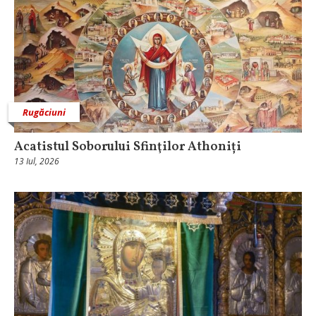
Rugăciuni
Acatistul Soborului Sfinţilor Athoniți
13 Iul, 2026