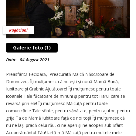
Rugăciuni
Galerie foto (1)
Data:
04 August 2021
Preasfântă Fecioară, Preacurată Maică Născătoare de
Dumnezeu, Îţi mulţumesc că ne eşti şi nouă Mamă Bună,
Iubitoare şi Grabnic Ajutătoare! Îţi mulţumesc pentru toate
icoanele Tale făcătoare de minuni şi pentru tot Harul care se
revarsă prin ele! Îţi mulţumesc Măicuţă pentru toate
comunicările Tale sfinte, pentru sănătate, pentru ajutor, pentru
grija Ta de Mamă Iubitoare faţă de noi toţi! Îţi mulţumesc că
nu ne laşi pradă celui rău, ci ne aperi şi ne acoperi sub Sfânt
Acoperământul Tău! Iartă-mă Măicuţă pentru multele mele