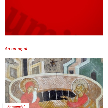
An omagial
An omagial