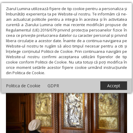
Ziarul Lumina utilizează fişiere de tip cookie pentru a personaliza și
îmbunătăți experiența ta pe Website-ul nostru. Te informăm că ne-
am actualizat politicile pentru a integra în acestea și în activitatea
curentă a Ziarului Lumina cele mai recente modificări propuse de
Regulamentul (UE) 2016/679 privind protecția persoanelor fizice în
ceea ce privește prelucrarea datelor cu caracter personal și privind
libera circulație a acestor date. Înainte de a continua navigarea pe
Website-ul nostru te rugăm să aloci timpul necesar pentru a citi și
Ziarul Lumina
›
Teologie și spiritualitate
›
Rugăciuni
›
Rugăciune
înțelege conținutul Politicii de Cookie. Prin continuarea navigării pe
de mulțumire către Maica Domnului
Website-ul nostru confirmi acceptarea utilizării fişierelor de tip
cookie conform Politicii de Cookie. Nu uita totuși că poți modifica în
Rugăciune de mulțumire către Maica
orice moment setările acestor fişiere cookie urmând instrucțiunile
din Politica de Cookie.
Domnului
Politica de Cookie
GDPR
Accept