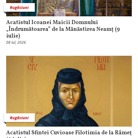
Rugăciuni
Acatistul Icoanei Maicii Domnului
„Îndrumătoarea” de la Mănăstirea Neamț (9
iulie)
08 Iul, 2026
Rugăciuni
Acatistul Sfintei Cuvioase Filotimia de la Râmeţ