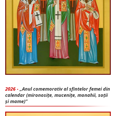
2026 -
„Anul comemorativ al sfintelor femei din
calendar (mironosițe, mu­cenițe, monahii, soții
și mame)”