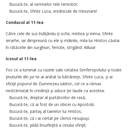
Bucură-te, al semnelor rele nimicitor;
Bucură-te, Sfinte Luca, vrednicule de minunare!
Condacul al 11-lea
Către cele de sus înălţându-ţi ochii, mintea şi inima, Sfinte
Ierarhe, iar dimpreună cu ele şi mâinile, mila lui Hristos căutai
în rătăcirile din surghiun, fericite, strigând: Aliluia!
Icosul al 11-lea
Foc ce a luminat cu razele sale cetatea Simferopolului şi toate
ţinuturile din jur te-ai arătat la bătrâneţe, Sfinte Luca, şi ai
sfinţit poporul de Dumnezeu iubitor, cel ce a rămas
nestrămutat în credinţă şi aduce ţie laude ca acestea:
Bucură-te, dreptar al purtătorilor de rasă;
Bucură-te, că ai fost de un obicei cu Apostolii;
Bucură-te, părtaş al tainelor lui Hristos;
Bucură-te, că i-ai certat pe clericii nesupuşi;
Bucură-te, pildă însufleţită a cinului sfinţit;