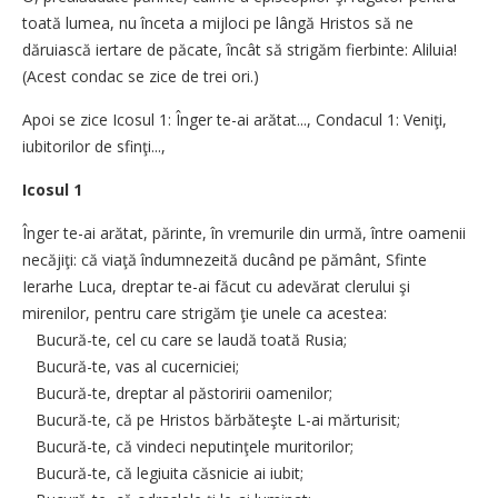
toată lumea, nu înceta a mijloci pe lângă Hristos să ne
dăruiască iertare de păcate, încât să strigăm fierbinte: Aliluia!
(Acest condac se zice de trei ori.)
Apoi se zice Icosul 1: Înger te-ai arătat..., Condacul 1: Veniţi,
iubitorilor de sfinţi...,
Icosul 1
Înger te-ai arătat, părinte, în vremurile din urmă, între oamenii
necăjiţi: că viaţă îndumnezeită ducând pe pământ, Sfinte
Ierarhe Luca, dreptar te-ai făcut cu adevărat clerului şi
mirenilor, pentru care strigăm ţie unele ca acestea:
Bucură-te, cel cu care se laudă toată Rusia;
Bucură-te, vas al cucerniciei;
Bucură-te, dreptar al păstoririi oamenilor;
Bucură-te, că pe Hristos bărbăteşte L-ai mărturisit;
Bucură-te, că vindeci neputinţele muritorilor;
Bucură-te, că legiuita căsnicie ai iubit;