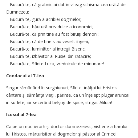
Bucură-te, că grabnic ai dat în vileag schisma cea urâtă de
Dumnezeu;
Bucură-te, gură a acribiei dogmelor;
Bucură-te, băutură preadulce a iconomiei;
Bucură-te, că prin tine au fost biruiţi demonii;
Bucură-te, că de tine s-au veselit îngerii;
Bucură-te, luminător al întregii Biserici;
Bucură-te, izbăvitor al Rusiei din rătăcire;
Bucură-te, Sfinte Luca, vrednicule de minunare!
Condacul al 7-lea
Singur rămânând în surghiunuri, Sfinte, înălţai lui Hristos
cântare şi sămânţa vieţii, părinte, ca un înţelept plugar aruncai
în suflete, iar secerând belşug de spice, strigai: Aliluia!
Icosul al 7-lea
Ca pe un nou ierarh şi doctor dumnezeiesc, vistierie a harului
lui Hristos, mărturisitor al dogmelor şi păstor al Crimeei