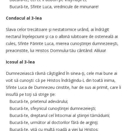
Bucură-te, Sfinte Luca, vrednicule de minunare!
Condacul al 3-lea
Slava celor trecătoare şi nestatornice urând, ai îndrăgit
nectarul înţelepciunii şi ca o albină iubitoare de osteneală ai
cules, Sfinte Părinte Luca, mierea cunoştinţei dumnezeieşti,
preacinstite, lui Hristos Domnului tău cântând: Aliluia!
Icosul al 3-lea
Dumnezeiască râvnă câştigând în sinea-ţi, cele mai bune ai
voit să cunoşti: că pe Hristos îndrăgindu-L din toată inima,
Sfinte Luca de Dumnezeu cinstite, har de sus ai primit, care îi
insuflă pe toţi să strige ţie:
Bucură-te, prietenul adevărului;
Bucură-te, sfeşnicul cunoştinţei dumnezeieşti;
Bucură-te, dreptarul cel întocmai al ştiinţei tămăduirii;
Bucură-te, următor al doctorilor fără de arginţi;
Bucură-te, viţă cu multă roadă a viei lui Hristos;