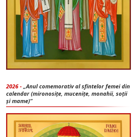
2026 -
„Anul comemorativ al sfintelor femei din
calendar (mironosițe, mu­cenițe, monahii, soții
și mame)”