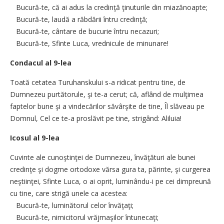
Bucură-te, că ai adus la credinţă ţinuturile din miazănoapte;
Bucură-te, laudă a răbdării întru credinţă;
Bucură-te, cântare de bucurie întru necazuri;
Bucură-te, Sfinte Luca, vrednicule de minunare!
Condacul al 9-lea
Toată cetatea Turuhanskului s-a ridicat pentru tine, de
Dumnezeu purtătorule, şi te-a cerut; că, aflând de mulţimea
faptelor bune şi a vindecărilor săvârşite de tine, Îl slăveau pe
Domnul, Cel ce te-a proslăvit pe tine, strigând: Aliluia!
Icosul al 9-lea
Cuvinte ale cunoştinţei de Dumnezeu, învăţături ale bunei
credinţe şi dogme ortodoxe vărsa gura ta, părinte, şi curgerea
neştiinţei, Sfinte Luca, o ai oprit, luminându-i pe cei dimpreună
cu tine, care strigă unele ca acestea:
Bucură-te, luminătorul celor învăţaţi;
Bucură-te, nimicitorul vrăjmaşilor întunecaţi;