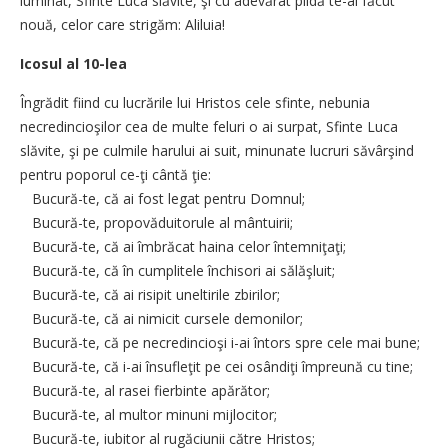
luminat, Sfinte Luca slăvite, şi cu adevărat pildă te-ai făcut
nouă, celor care strigăm: Aliluia!
Icosul al 10-lea
Îngrădit fiind cu lucrările lui Hristos cele sfinte, nebunia
necredincioşilor cea de multe feluri o ai surpat, Sfinte Luca
slăvite, şi pe culmile harului ai suit, minunate lucruri săvârşind
pentru poporul ce-ţi cântă ţie:
Bucură-te, că ai fost legat pentru Domnul;
Bucură-te, propovăduitorule al mântuirii;
Bucură-te, că ai îmbrăcat haina celor întemniţaţi;
Bucură-te, că în cumplitele închisori ai sălăşluit;
Bucură-te, că ai risipit uneltirile zbirilor;
Bucură-te, că ai nimicit cursele demonilor;
Bucură-te, că pe necredincioşi i-ai întors spre cele mai bune;
Bucură-te, că i-ai însufleţit pe cei osândiţi împreună cu tine;
Bucură-te, al rasei fierbinte apărător;
Bucură-te, al multor minuni mijlocitor;
Bucură-te, iubitor al rugăciunii către Hristos;