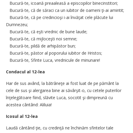
Bucură-te, icoană preaaleasă a episcopilor binecinstitori;
Bucură-te, că de săraci ca un iubitor de oameni ţi-ai amintit;
Bucură-te, că pe credincioşi i-ai învăţat cele plăcute lui
Dumnezeu;
Bucură-te, că eşti vrednic de bune laude;
Bucură-te, că mijloceşti noi semne;
Bucură-te, pildă de arhipăstor bun;
Bucură-te, păstor al poporului iubitor de Hristos;
Bucură-te, Sfinte Luca, vrednicule de minunare!
Condacul al 12-lea
Har de sus având, la bătrâneţe ai fost luat de pe pământ la
cele de sus şi alergarea bine ai săvârşit-o, cu cetele puterilor
înţelegătoare fiind, slăvite Luca, socotit şi dimpreună cu
acestea cântând: Aliluia!
Icosul al 12-lea
Laudă cântând ţie, cu credinţă ne închinăm sfintelor tale