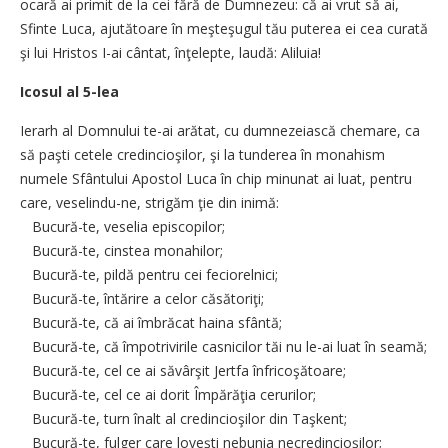
ocară ai primit de la cei fără de Dumnezeu: că ai vrut să ai,
Sfinte Luca, ajutătoare în meşteşugul tău puterea ei cea curată
şi lui Hristos I-ai cântat, înţelepte, laudă: Aliluia!
Icosul al 5-lea
Ierarh al Domnului te-ai arătat, cu dumnezeiască chemare, ca
să paşti cetele credincioşilor, şi la tunderea în monahism
numele Sfântului Apostol Luca în chip minunat ai luat, pentru
care, veselindu-ne, strigăm ţie din inimă:
Bucură-te, veselia episcopilor;
Bucură-te, cinstea monahilor;
Bucură-te, pildă pentru cei feciorelnici;
Bucură-te, întărire a celor căsătoriţi;
Bucură-te, că ai îmbrăcat haina sfântă;
Bucură-te, că împotrivirile casnicilor tăi nu le-ai luat în seamă;
Bucură-te, cel ce ai săvârşit Jertfa înfricoşătoare;
Bucură-te, cel ce ai dorit Împărăţia cerurilor;
Bucură-te, turn înalt al credincioşilor din Taşkent;
Bucură-te, fulger care loveşti nebunia necredincioşilor;