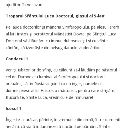
ajutători în necazuri.
Troparul Sfântului Luca Doctorul, glasul al 5-lea
:
Pe lauda doctorilor şi mândria Simferopolului, pe alesul ierarh
al lui Hristos şi ocrotitorul Mănăstirii Dovra, pe Sfinţitul Luca
Doctorul să-l lăudăm cu imnuri duhovniceşti şi cu sfinte
cântări, că izvorăşte din belşug darurile vindecărilor.
Condacul 1
Veniţi, iubitorilor de sfinţi, cu căldură să-l lăudăm pe păstorul
cel de Dumnezeu luminat al Simferopolului şi doctorul
preaales; că, în Rusia vieţuind ca un înger, numele cel
dumnezeiesc al lui Hristos a mărturisit; pentru care strigăm:
Bucură-te, Sfinte Luca, vrednicule de minunare!
Icosul 1
Înger te-ai arătat, părinte, în vremurile din urmă, între oamenii
necăjiţi: că viaţă îndumnezeită ducând pe pământ, Sfinte