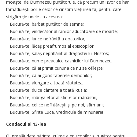
moaşte, de Dumnezeu purtătorule, că precum un izvor de har
tămăduieşti bolile celor ce cinstim vieţuirea ta, pentru care
strigăm ţie unele ca acestea:
Bucură-te, bărbat purtător de semne;
Bucură-te, vindecător al rănilor aducătoare de moarte;
Bucură-te, lance nefrântă a doctorilor;
Bucură-te, lăcaş preafrumos al episcopilor;
Bucură-te, sălaş neprihănit al dragostei lui Hristos;
Bucură-te, nume preadulce casnicilor lui Dumnezeu;
Bucură-te, că ai primit cununa ce nu se ofileşte;
Bucură-te, că ai gonit taberele demonilor;
Bucură-te, alungare a toată răutatea;
Bucură-te, dulce cântare a toată Rusia;
Bucură-te, mângâietor al sfintelor mănăstiri;
Bucură-te, cel ce ne întăreşti şi pe noi, sărmanii;
Bucură-te, Sfinte Luca, vrednicule de minunare!
Condacul al 13-lea
O, prealăudate părinte, culme a episcopilor şi rugător pentru