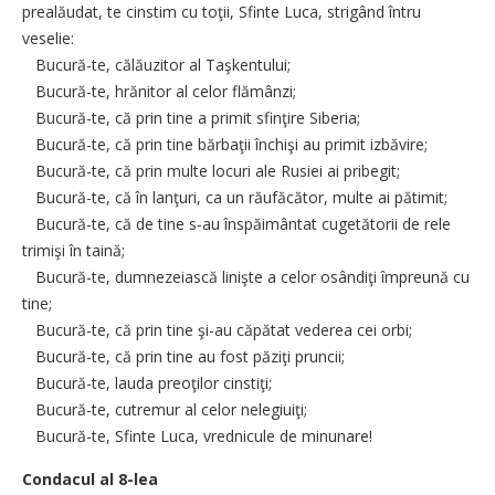
prealăudat, te cinstim cu toţii, Sfinte Luca, strigând întru
veselie:
Bucură-te, călăuzitor al Taşkentului;
Bucură-te, hrănitor al celor flămânzi;
Bucură-te, că prin tine a primit sfinţire Siberia;
Bucură-te, că prin tine bărbaţii închişi au primit izbăvire;
Bucură-te, că prin multe locuri ale Rusiei ai pribegit;
Bucură-te, că în lanţuri, ca un răufăcător, multe ai pătimit;
Bucură-te, că de tine s-au înspăimântat cugetătorii de rele
trimişi în taină;
Bucură-te, dumnezeiască linişte a celor osândiţi împreună cu
tine;
Bucură-te, că prin tine şi-au căpătat vederea cei orbi;
Bucură-te, că prin tine au fost păziţi pruncii;
Bucură-te, lauda preoţilor cinstiţi;
Bucură-te, cutremur al celor nelegiuiţi;
Bucură-te, Sfinte Luca, vrednicule de minunare!
Condacul al 8-lea