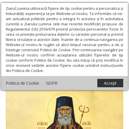
Ziarul Lumina utilizează fişiere de tip cookie pentru a personaliza și
îmbunătăți experiența ta pe Website-ul nostru. Te informăm că ne-
am actualizat politicile pentru a integra în acestea și în activitatea
curentă a Ziarului Lumina cele mai recente modificări propuse de
Regulamentul (UE) 2016/679 privind protecția persoanelor fizice în
ceea ce privește prelucrarea datelor cu caracter personal și privind
libera circulație a acestor date. Înainte de a continua navigarea pe
Website-ul nostru te rugăm să aloci timpul necesar pentru a citi și
Ziarul Lumina
›
Teologie și spiritualitate
›
Rugăciuni
›
Rugăciuni
înțelege conținutul Politicii de Cookie. Prin continuarea navigării pe
la vreme de boală și necaz
›
Acatistul Sfântului Luca Doctorul,
Website-ul nostru confirmi acceptarea utilizării fişierelor de tip
Arhiepiscopul Simferopolului (11 iunie)
cookie conform Politicii de Cookie. Nu uita totuși că poți modifica în
orice moment setările acestor fişiere cookie urmând instrucțiunile
Acatistul Sfântului Luca Doctorul,
din Politica de Cookie.
Arhiepiscopul Simferopolului (11 iunie)
Politica de Cookie
GDPR
Accept