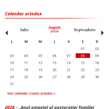
Calendar ortodox
‹
›
August
Iulie
Septembrie
O
2026
L
M
M
J
V
S
D
01
02
03
04
05
06
07
08
09
10
11
12
13
14
15
16
17
18
19
20
21
22
23
24
25
26
27
28
29
30
31
Vezi calendar crestin ortodox »
2026 -
„Anul omagial al pastorației familiei