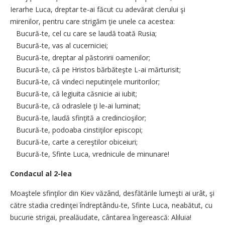
Ierarhe Luca, dreptar te-ai făcut cu adevărat clerului şi
mirenilor, pentru care strigăm ţie unele ca acestea:
Bucură-te, cel cu care se laudă toată Rusia;
Bucură-te, vas al cucerniciei;
Bucură-te, dreptar al păstoririi oamenilor;
Bucură-te, că pe Hristos bărbăteşte L-ai mărturisit;
Bucură-te, că vindeci neputinţele muritorilor;
Bucură-te, că legiuita căsnicie ai iubit;
Bucură-te, că odraslele ţi le-ai luminat;
Bucură-te, laudă sfinţită a credincioşilor;
Bucură-te, podoaba cinstiţilor episcopi;
Bucură-te, carte a cereştilor obiceiuri;
Bucură-te, Sfinte Luca, vrednicule de minunare!
Condacul al 2-lea
Moaştele sfinţilor din Kiev văzând, desfătările lumeşti ai urât, şi
către stadia credinţei îndreptându-te, Sfinte Luca, neabătut, cu
bucurie strigai, prealăudate, cântarea îngerească: Aliluia!