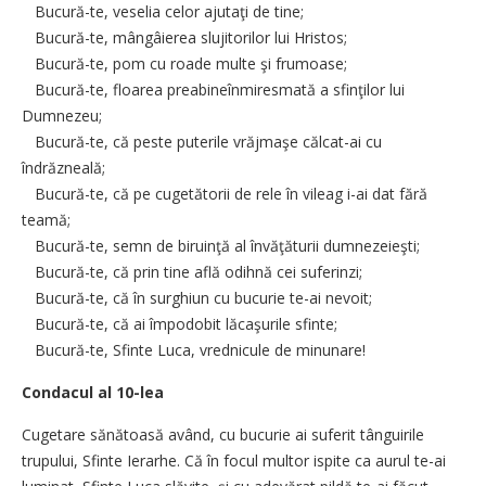
Bucură-te, veselia celor ajutaţi de tine;
Bucură-te, mângâierea slujitorilor lui Hristos;
Bucură-te, pom cu roade multe şi frumoase;
Bucură-te, floarea preabineînmiresmată a sfinţilor lui
Dumnezeu;
Bucură-te, că peste puterile vrăjmaşe călcat-ai cu
îndrăzneală;
Bucură-te, că pe cugetătorii de rele în vileag i-ai dat fără
teamă;
Bucură-te, semn de biruinţă al învăţăturii dumnezeieşti;
Bucură-te, că prin tine află odihnă cei suferinzi;
Bucură-te, că în surghiun cu bucurie te-ai nevoit;
Bucură-te, că ai împodobit lăcaşurile sfinte;
Bucură-te, Sfinte Luca, vrednicule de minunare!
Condacul al 10-lea
Cugetare sănătoasă având, cu bucurie ai suferit tânguirile
trupului, Sfinte Ierarhe. Că în focul multor ispite ca aurul te-ai