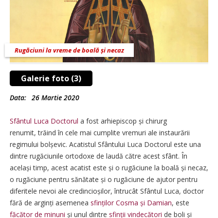
Rugăciuni la vreme de boală și necaz
Galerie foto (3)
Data:
26 Martie 2020
Sfântul Luca Doctorul
a fost arhiepiscop și chirurg
renumit, trăind în cele mai cumplite vremuri ale instaurării
regimului bolșevic. Acatistul Sfântului Luca Doctorul este una
dintre rugăciunile ortodoxe de laudă către acest sfânt. În
același timp, acest acatist este și o rugăciune la boală și necaz,
o rugăciune pentru sănătate și o rugăciune de ajutor pentru
diferitele nevoi ale credincioșilor, întrucât Sfântul Luca, doctor
fără de arginți asemenea
sfinților Cosma și Damian
, este
făcător de minuni
și unul dintre
sfinții vindecători
de boli și