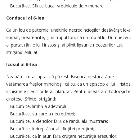
Bucură-te, Sfinte Luca, vrednicule de minunare!
Condacul al 6-lea
Ca un leu de puternic, uneltirile necredincioşilor desăvârşit le-ai
surpat, preafericite, şi în trupul tău, ca un rob al lui Dumnezeu,
ai purtat rănile lui Hristos şi ai plinit lipsurile necazurilor Lui,
strigând: Aliluia!
Icosul al 6-lea
Neabătut te-ai luptat să păzeşti Biserica nestricată de
vătămarea fraţilor mincinoşi; că tu, ca un episcop al lui Hristos,
schismele clericilor le-ai înlăturat. Pentru aceasta ortodocşii te
cinstesc, Sfinte, strigând:
Bucură-te, limbă a adevărului;
Bucură-te, stricare a necredinţei;
Bucură-te, a clericilor fără de rânduială mustrare;
Bucură-te, îndreptător al sfinţitei preoţimi;
Bucură-te, că înlături fără cruţare necurăţia eresurilor;