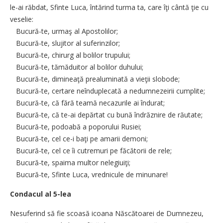
le-ai răbdat, Sfinte Luca, întărind turma ta, care îţi cântă ţie cu
veselie:
Bucură-te, urmaş al Apostolilor;
Bucură-te, slujitor al suferinzilor;
Bucură-te, chirurg al bolilor trupului;
Bucură-te, tămăduitor al bolilor duhului;
Bucură-te, dimineaţă prealuminată a vieţii slobode;
Bucură-te, certare neînduplecată a nedumnezeirii cumplite;
Bucură-te, că fără teamă necazurile ai îndurat;
Bucură-te, că te-ai depărtat cu bună îndrăznire de răutate;
Bucură-te, podoabă a poporului Rusiei;
Bucură-te, cel ce-i baţi pe amarii demoni;
Bucură-te, cel ce îi cutremuri pe făcătorii de rele;
Bucură-te, spaima multor nelegiuiţi;
Bucură-te, Sfinte Luca, vrednicule de minunare!
Condacul al 5-lea
Nesuferind să fie scoasă icoana Născătoarei de Dumnezeu,