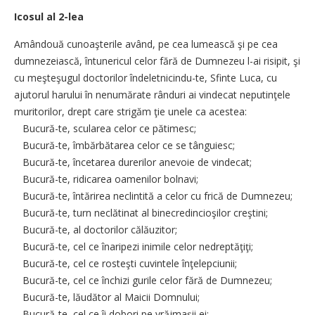
Icosul al 2-lea
Amândouă cunoaşterile având, pe cea lumească şi pe cea
dumnezeiască, întunericul celor fără de Dumnezeu l-ai risipit, şi
cu meşteşugul doctorilor îndeletnicindu-te, Sfinte Luca, cu
ajutorul harului în nenumărate rânduri ai vindecat neputinţele
muritorilor, drept care strigăm ţie unele ca acestea:
Bucură-te, scularea celor ce pătimesc;
Bucură-te, îmbărbătarea celor ce se tânguiesc;
Bucură-te, încetarea durerilor anevoie de vindecat;
Bucură-te, ridicarea oamenilor bolnavi;
Bucură-te, întărirea neclintită a celor cu frică de Dumnezeu;
Bucură-te, turn neclătinat al binecredincioşilor creştini;
Bucură-te, al doctorilor călăuzitor;
Bucură-te, cel ce înaripezi inimile celor nedreptăţiţi;
Bucură-te, cel ce rosteşti cuvintele înţelepciunii;
Bucură-te, cel ce închizi gurile celor fără de Dumnezeu;
Bucură-te, lăudător al Maicii Domnului;
Bucură-te, cel ce îi dobori pe vrăjmaşii ei;