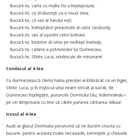
Bucură-te, carte cu multe foi a înţelepciunii;
Bucură-te, că străluceşti ca o nouă stea;
Bucură-te, că vas al harului eşti;
Bucură-te, îndreptător preacinstit al celor căsătoriţi;
Bucură-te, vas al uşurării celor bolnavi;
Bucură-te, întăritor al celor pe nedrept învinuiţi;
Bucură-te, cădere a potrivnicilor lui Dumnezeu;
Bucură-te, Sfinte Luca, vrednicule de minunare!
Condacul al 4-lea
Cu dumnezeiască râvnă haina preoţiei ai îmbrăcat ca un înger,
Sfinte Luca, şi în mijlocul unui neam stricat ai lucrat, de
Dumnezeu înţelepţite, poruncile Domnului tău, îndemnându-i
pe cei dimpreună cu tine să cânte pururea cântarea: Aliluia!
Icosul al 4-lea
Auzit-ai glasul Domnului poruncind să ne ducem crucea cu
bucurie: pentru aceasta toate necazurile, temniţele şi chinurile