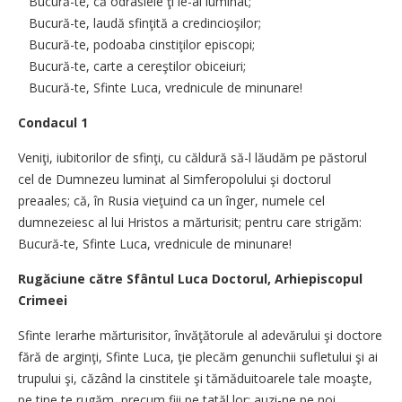
Bucură-te, că odraslele ţi le-ai luminat;
Bucură-te, laudă sfinţită a credincioşilor;
Bucură-te, podoaba cinstiţilor episcopi;
Bucură-te, carte a cereştilor obiceiuri;
Bucură-te, Sfinte Luca, vrednicule de minunare!
Condacul 1
Veniţi, iubitorilor de sfinţi, cu căldură să-l lăudăm pe păstorul
cel de Dumnezeu luminat al Simferopolului şi doctorul
preaales; că, în Rusia vieţuind ca un înger, numele cel
dumnezeiesc al lui Hristos a mărturisit; pentru care strigăm:
Bucură-te, Sfinte Luca, vrednicule de minunare!
Rugăciune către Sfântul Luca Doctorul, Arhiepiscopul
Crimeei
Sfinte Ierarhe mărturisitor, învăţătorule al adevărului şi doctore
fără de arginţi, Sfinte Luca, ţie plecăm genunchii sufletului şi ai
trupului şi, căzând la cinstitele şi tămăduitoarele tale moaşte,
pe tine te rugăm, precum fiii pe tatăl lor: auzi-ne pe noi,