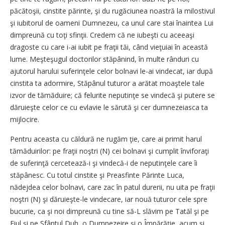
păcătoşii, cinstite părinte, şi du rugăciunea noastră la milostivul
şi iubitorul de oameni Dumnezeu, ca unul care stai înaintea Lui
dimpreună cu toţi sfinţii. Credem că ne iubeşti cu aceeaşi
dragoste cu care i-ai iubit pe fraţii tăi, când vieţuiai în această
lume. Meşteşugul doctorilor stăpânind, în multe rânduri cu
ajutorul harului suferinţele celor bolnavi le-ai vindecat, iar după
cinstita ta adormire, Stăpânul tuturor a arătat moaştele tale
izvor de tămăduire; că felurite neputinţe se vindecă şi putere se
dăruieşte celor ce cu evlavie le sărută şi cer dumnezeiasca ta
mijlocire.
Pentru aceasta cu căldură ne rugăm ţie, care ai primit harul
tămăduirilor: pe fraţii noştri (N) cei bolnavi şi cumplit înviforaţi
de suferinţă cercetează-i şi vindecă-i de neputinţele care îi
stăpânesc. Cu totul cinstite şi Preasfinte Părinte Luca,
nădejdea celor bolnavi, care zac în patul durerii, nu uita pe fraţii
noştri (N) şi dăruieşte-le vindecare, iar nouă tuturor cele spre
bucurie, ca şi noi dimpreună cu tine să-L slăvim pe Tatăl şi pe
Fiul şi pe Sfântul Duh, o Dumnezeire şi o Împărăţie, acum şi