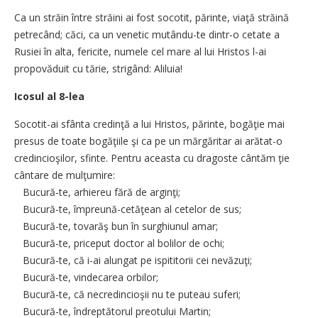
Ca un străin între străini ai fost socotit, părinte, viaţă străină
petrecând; căci, ca un venetic mutându-te dintr-o cetate a
Rusiei în alta, fericite, numele cel mare al lui Hristos l-ai
propovăduit cu tărie, strigând: Aliluia!
Icosul al 8-lea
Socotit-ai sfânta credinţă a lui Hristos, părinte, bogăţie mai
presus de toate bogăţiile şi ca pe un mărgăritar ai arătat-o
credincioşilor, sfinte. Pentru aceasta cu dragoste cântăm ţie
cântare de mulţumire:
Bucură-te, arhiereu fără de arginţi;
Bucură-te, împreună-cetăţean al cetelor de sus;
Bucură-te, tovarăş bun în surghiunul amar;
Bucură-te, priceput doctor al bolilor de ochi;
Bucură-te, că i-ai alungat pe ispititorii cei nevăzuţi;
Bucură-te, vindecarea orbilor;
Bucură-te, că necredincioşii nu te puteau suferi;
Bucură-te, îndreptătorul preotului Martin;