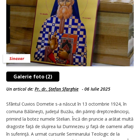
Sinaxar
Galerie foto (2)
Un articol de:
Pr. dr. Ştefan Sfarghie
-
06 Iulie 2025
Sfântul Cuvios Dometie s-a născut în 13 octombrie 1924, în
comuna Bălăneşti, judeţul Buzău, din părinţi dreptcredincioşi,
primind la botez numele Stelian. Încă din pruncie a arătat multă
dragoste faţă de slujirea lui Dumnezeu şi faţă de oamenii aflaţi
în suferinţă. A urmat cursurile Seminarului Teologic de la