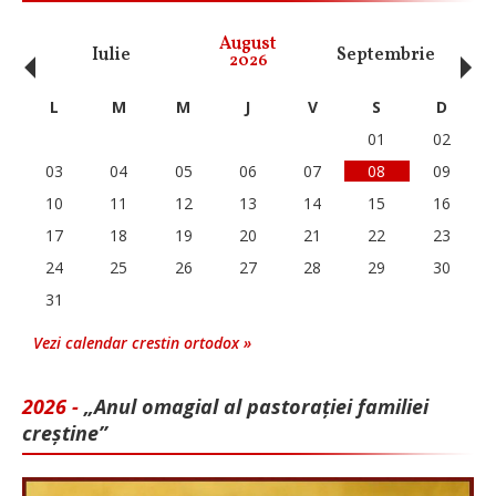
‹
›
August
Iulie
Septembrie
O
2026
L
M
M
J
V
S
D
01
02
03
04
05
06
07
08
09
10
11
12
13
14
15
16
17
18
19
20
21
22
23
24
25
26
27
28
29
30
31
Vezi calendar crestin ortodox »
2026 -
„Anul omagial al pastorației familiei
creștine”