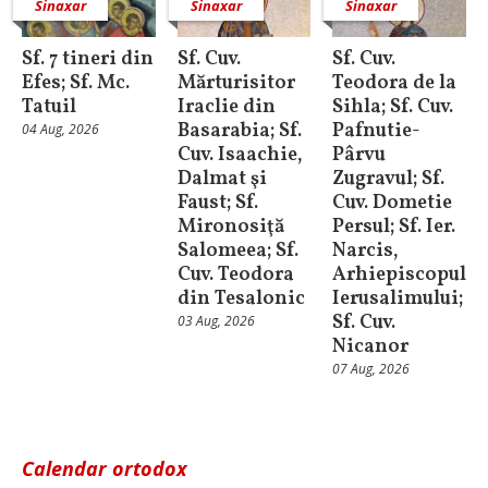
Sinaxar
Sinaxar
Sinaxar
Sf. 7 tineri din
Sf. Cuv.
Sf. Cuv.
Efes; Sf. Mc.
Mărturisitor
Teodora de la
Tatuil
Iraclie din
Sihla; Sf. Cuv.
Basarabia; Sf.
Pafnutie-
04 Aug, 2026
Cuv. Isaachie,
Pârvu
Dalmat şi
Zugravul; Sf.
Faust; Sf.
Cuv. Dometie
Mironosiţă
Persul; Sf. Ier.
Salomeea; Sf.
Narcis,
Cuv. Teodora
Arhiepiscopul
din Tesalonic
Ierusalimului;
Sf. Cuv.
03 Aug, 2026
Nicanor
07 Aug, 2026
Calendar ortodox