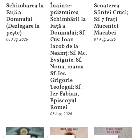
Schimbarea la
Înainte-
Scoaterea
Faţă a
prăznuirea
Sfintei Cruci;
Domnului
Schimbării la
Sf. 7 fraţi
(Dezlegare la
Faţă a
Mucenici
peşte)
Domnului; Sf.
Macabei
Cuv. Ioan
06 Aug, 2026
01 Aug, 2026
Iacob de la
Neamţ; Sf. Mc.
Evsignie; Sf.
Nona, mama
Sf. Ier.
Grigorie
Teologul; Sf.
Ier. Fabian,
Episcopul
Romei
05 Aug, 2026