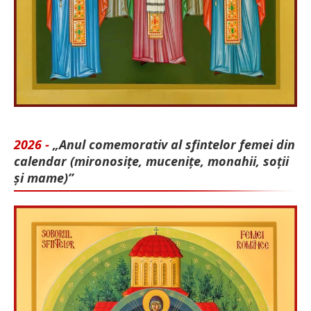
2026 -
„Anul comemorativ al sfintelor femei din
calendar (mironosițe, mu­cenițe, monahii, soții
și mame)”