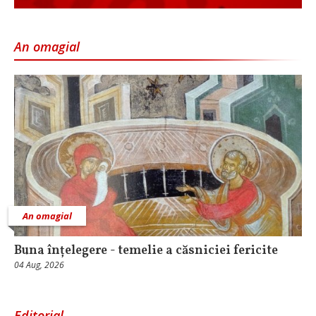
An omagial
An omagial
Buna înțelegere - temelie a căsniciei fericite
04 Aug, 2026
Editorial