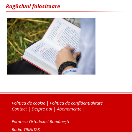
Rugăciuni folositoare
Politica de cookie
|
Politica de confidențialitate
|
Contact
|
Despre noi
|
Abonamente
|
Fototeca Ortodoxiei Românești
Radio TRINITAS