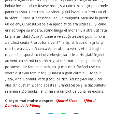
îndată înviind cel ce fusese mort, s-a ridicat şi a ieşit pe urmele
părintelui său. Deci tatăl, văzându-și fiul înviat, s-a întors cu el
la Sfântul Sisoe şi închinându-se, i-a mulţumit. Vieţuind în pustie
60 de ani, Cuviosul Sisoe s-a apropiat de sfârşitul său. Şi când
era aproape să moară, stând lângă el monahii, a strălucit faţa
lui şi a zis: „Iată Avva Antonie a venit”. Şi trecând puţin timp a
zis: „Iată ceata Prorocilor a venit”. Iarăşi strălucind faţa lui şi
mai tare a zis: „Iată ceata Apostolilor a venit”. Atunci fraţii l-au
rugat să le spună cu cine vorbeşte, iar el le-a zis: „Iată îngerii
au venit ca să mă ia şi mă rog să mă mai lase puţin să mă
pocăiesc”. Iar faţa sa a strălucit şi mai mult făcându-se ca
soarele şi s-au temut toţi. Şi iarăşi a grăit către ei Cuviosul:
„Iată, vine Domnul, vedeţi toţi, că zice: Aduceţi-Mi vasul cel
ales din pustie”. Zicând acestea, Sfântul Sisoe şi-a dat sufletul
în mâinile Domnului, iar chilia s-a umplut de bună mireasmă.
Citeşte mai multe despre:
Sfantul Sisoe
-
Sfântul
Dometie de la Râmeț