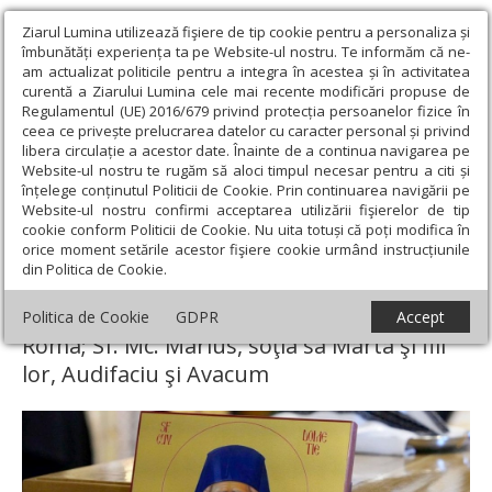
Ziarul Lumina utilizează fişiere de tip cookie pentru a personaliza și
îmbunătăți experiența ta pe Website-ul nostru. Te informăm că ne-
am actualizat politicile pentru a integra în acestea și în activitatea
curentă a Ziarului Lumina cele mai recente modificări propuse de
Regulamentul (UE) 2016/679 privind protecția persoanelor fizice în
ceea ce privește prelucrarea datelor cu caracter personal și privind
libera circulație a acestor date. Înainte de a continua navigarea pe
Website-ul nostru te rugăm să aloci timpul necesar pentru a citi și
Ziarul Lumina
›
Teologie și spiritualitate
›
Sinaxar
›
Sf. Cuv.
înțelege conținutul Politicii de Cookie. Prin continuarea navigării pe
Dometie cel Milostiv de la Râmeţ; Sf. Cuv. Sisoe cel Mare; Sf. Mc.
Website-ul nostru confirmi acceptarea utilizării fişierelor de tip
Lucia din Roma; Sf. Mc. Marius, soţia sa Marta şi fiii lor, Audifaciu şi
cookie conform Politicii de Cookie. Nu uita totuși că poți modifica în
Avacum
orice moment setările acestor fişiere cookie urmând instrucțiunile
din Politica de Cookie.
Sf. Cuv. Dometie cel Milostiv de la Râmeţ;
Sf. Cuv. Sisoe cel Mare; Sf. Mc. Lucia din
Politica de Cookie
GDPR
Accept
Roma; Sf. Mc. Marius, soţia sa Marta şi fiii
lor, Audifaciu şi Avacum