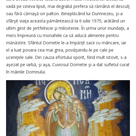
vadă pe cineva lipsit, mai degrabă prefera să rămână el desculţ
sau fără cămaşă ori palton. Bineplăcând lui Dumnezeu, şi-a
sfârşit viaţa aceasta pământească la 6 iulie 1975, arătând un
ultim gest de jertfelnicie şi milostenie. În urma unor inundaţii, a
mers împreună cu monahiile ca să aducă alimente pentru
mănăstire. Sfântul Dometie le-a împărţit sacii cu mâncare, iar
el a luat povara cea mai grea, povăţuindu-le pe cale pe
uceniţele sale. Din cauza efortului sporit, fiind mult istovit, s-a
aşezat pe iarbă, şi aşa, Cuviosul Dometie şi-a dat sufletul curat
în mâinile Domnului.