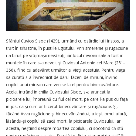
Sfântul Cuvios Sisoe (†429), urmând cu osârdie lui Hristos, a
trăit în sihăstrie, în pustiile Egiptului. Prin smerenie şi rugăciune
i-a biruit pe vrăjmaşii nevăzuţi, iar locul nevoirii sale a fost în
muntele în care s-a nevoit şi Cuviosul Antonie cel Mare (251-
356), fiind cu adevărat următor al vieţii acestuia. Pentru viaţa
sa curată s-a învrednicit de darul facerii de minuni, înviind
copilul unui mirean care venise la el pentru binecuvântare.
Acela, intrând în chilia Cuviosului Sisoe, s-a aruncat la
picioarele lui, împreună cu fiul cel mort, pe care l-a pus cu faţa
în jos, ca şi cum ar fi cerut binecuvântare şi rugăciune. Şi,
făcând Avva rugăciune şi binecuvântându-i, a ieşit omul afară,
lăsându-şi copilul să zacă mort, la picioarele Cuviosului. Iar
acesta, neştiind despre moartea copilului, ci socotind că stă
pentru rugăciune, i-a zis: „Scoală-te, fiule, şi mergi de aici!” Şi