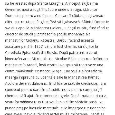
să fie arestat după Sfânta Liturghie. A început slujba mai
devreme, apoi a fugit în pădure unde s-a rugat stăruitor
Domnului pentru a nu fi prins. Cei care îl căutau, deşi aveau
câini, au trecut pe lângă el fără să-l găsească. Sfântul Dometie
s-a dus apoi la Mănăstirea Ciolanu, judeţul Buzău, fiind rânduit
director de studii şi profesor la şcolile monahale ale
mănăstirilor Ciolanu, Răteşti şi Barbu, făcând această
ascultare până în 1957, când a fost chemat ca slujitor la
Catedrala Episcopală din Buzău. După patru ani, a cerut
binecuvântarea Mitropolitului Nicolae Bălan pentru a înfiinţa o
mănăstire în Ardeal, însă ierarhul i-a spus să reactiveze una
dintre mănăstirile existente. Şi aşa, Cuviosul s-a hotărât să
meargă împreună cu uceniţele sale la Mănăstirea Râmeţ.
Acolo a devenit duhovnic, fiind foarte iubit de credincioşi. Era
cunoscut pentru darul împăciuirii, motiv pentru care mulţi îl
chemau să îi ajute în momentele grele. După truda de zi cu zi,
seara îşi odihnea trupul istovit într-o chilie sărăcăcioasă. Nu
punea preţ pe lucrurile materiale, ci le împărţea tuturor celor
care aveau nevoie, făcând astfel multă milostenie. Decât să