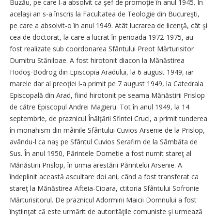
Buzău, pe care l-a absolvit ca şef de promoţie în anul 1945. În
acelaşi an s-a înscris la Facultatea de Teologie din Bucureşti,
pe care a absolvit-o în anul 1949. Atât lucrarea de licenţă, cât şi
cea de doctorat, la care a lucrat în perioada 1972-1975, au
fost realizate sub coordonarea Sfântului Preot Mărturisitor
Dumitru Stăniloae. A fost hirotonit diacon la Mănăstirea
Hodoş-Bodrog din Episcopia Aradului, la 6 august 1949, iar
marele dar al preoţiei l-a primit pe 7 august 1949, la Catedrala
Episcopală din Arad, fiind hirotonit pe seama Mănăstirii Prislop
de către Episcopul Andrei Magieru. Tot în anul 1949, la 14
septembrie, de praznicul Înălţării Sfintei Cruci, a primit tunderea
în monahism din mâinile Sfântului Cuvios Arsenie de la Prislop,
avându-l ca naş pe Sfântul Cuvios Serafim de la Sâmbăta de
Sus. În anul 1950, Părintele Dometie a fost numit stareţ al
Mănăstirii Prislop, în urma arestării Părintelui Arsenie. A
îndeplinit această ascultare doi ani, când a fost transferat ca
stareţ la Mănăstirea Afteia-Cioara, ctitoria Sfântului Sofronie
Mărturisitorul. De praznicul Adormirii Maicii Domnului a fost
înştiinţat că este urmărit de autorităţile comuniste şi urmează