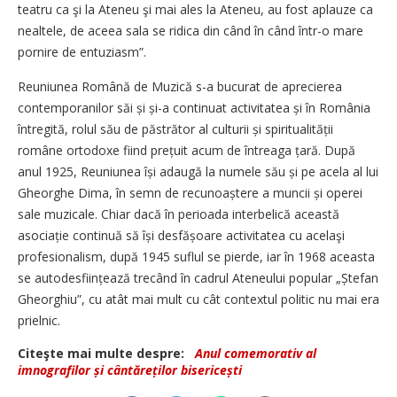
teatru ca şi la Ateneu şi mai ales la Ateneu, au fost aplauze ca
nealtele, de aceea sala se ridica din când în când într-o mare
pornire de entuziasm”.
Reuniunea Română de Muzică s-a bucurat de aprecierea
contemporanilor săi și și-a continuat activitatea și în România
întregită, rolul său de păstrător al culturii și spiritualității
române ortodoxe fiind prețuit acum de întreaga țară. După
anul 1925, Reuniunea își adaugă la numele său și pe acela al lui
Gheorghe Dima, în semn de recunoaștere a muncii și operei
sale muzicale. Chiar dacă în perioada interbelică această
asociație continuă să își desfășoare activitatea cu acelaşi
profesionalism, după 1945 suflul se pierde, iar în 1968 aceasta
se auto­desființează trecând în cadrul Ateneului popular „Ștefan
Gheorghiu”, cu atât mai mult cu cât contextul politic nu mai era
prielnic.
Citeşte mai multe despre:
Anul comemorativ al
imnografilor și cântăreților bisericești