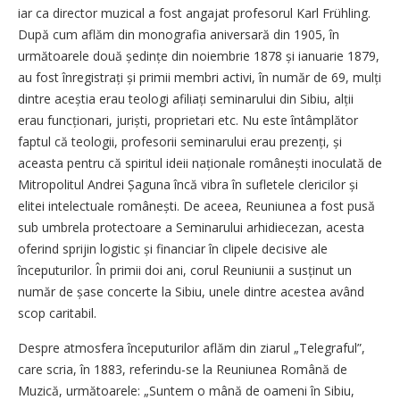
iar ca director muzical a fost angajat profesorul Karl Frühling.
După cum aflăm din monografia aniversară din 1905, în
următoarele două ședințe din noiembrie 1878 și ianuarie 1879,
au fost înregistrați și primii membri activi, în număr de 69, mulți
dintre aceștia erau teologi afiliați seminarului din Sibiu, alții
erau funcționari, juriști, proprietari etc. Nu este întâmplător
faptul că teologii, profesorii seminarului erau prezenți, și
aceasta pentru că spiritul ideii naționale românești inoculată de
Mitropolitul Andrei Șaguna încă vibra în sufletele clericilor și
elitei intelectuale românești. De aceea, Reuniunea a fost pusă
sub umbrela protectoare a Seminarului arhidiecezan, acesta
oferind sprijin logistic și financiar în clipele decisive ale
începuturilor. În primii doi ani, corul Reuniunii a susținut un
număr de șase concerte la Sibiu, unele dintre acestea având
scop caritabil.
Despre atmosfera începuturilor aflăm din ziarul „Telegraful”,
care scria, în 1883, referindu-se la Reuniunea Română de
Muzică, următoarele: „Suntem o mână de oameni în Sibiu,