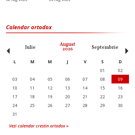
Calendar ortodox
‹
›
August
Iulie
Septembrie
O
2026
L
M
M
J
V
S
D
01
02
03
04
05
06
07
08
09
10
11
12
13
14
15
16
17
18
19
20
21
22
23
24
25
26
27
28
29
30
31
Vezi calendar crestin ortodox »