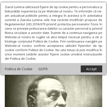
Ziarul Lumina utilizează fişiere de tip cookie pentru a personaliza și
îmbunătăți experiența ta pe Website-ul nostru. Te informăm că ne-
am actualizat politicile pentru a integra în acestea și în activitatea
curentă a Ziarului Lumina cele mai recente modificări propuse de
Regulamentul (UE) 2016/679 privind protecția persoanelor fizice în
ceea ce privește prelucrarea datelor cu caracter personal și privind
libera circulație a acestor date. Înainte de a continua navigarea pe
Website-ul nostru te rugăm să aloci timpul necesar pentru a citi și
Ziarul Lumina
›
Actualitate religioasă
›
An omagial
›
145 de ani
înțelege conținutul Politicii de Cookie. Prin continuarea navigării pe
de la constituirea Reuniunii Române de Muzică de la Sibiu
Website-ul nostru confirmi acceptarea utilizării fişierelor de tip
cookie conform Politicii de Cookie. Nu uita totuși că poți modifica în
145 de ani de la constituirea Reuniunii
orice moment setările acestor fişiere cookie urmând instrucțiunile
din Politica de Cookie.
Române de Muzică de la Sibiu
Politica de Cookie
GDPR
Accept