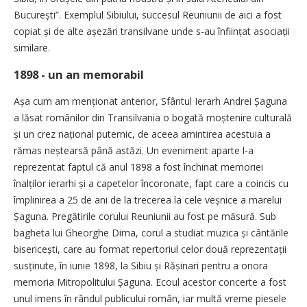
București”. Exemplul Sibiului, succesul Reuniunii de aici a fost
copiat și de alte așezări transilvane unde s-au înființat asociații
similare.
1898 - un an memorabil
Așa cum am menționat anterior, Sfântul Ierarh Andrei Șaguna
a lăsat românilor din Transilvania o bogată moștenire culturală
și un crez național puternic, de aceea amintirea acestuia a
rămas neștearsă până astăzi. Un eveniment aparte l-a
reprezentat faptul că anul 1898 a fost închinat memoriei
înalților ierarhi și a capetelor încoronate, fapt care a coincis cu
împlinirea a 25 de ani de la trecerea la cele veșnice a marelui
Șaguna. Pregătirile corului Reuniunii au fost pe măsură. Sub
bagheta lui Gheorghe Dima, corul a studiat muzica și cântările
bise­ricești, care au format repertoriul celor două reprezentații
susținute, în iunie 1898, la Sibiu și Rășinari pentru a onora
memoria Mitropolitului Șaguna. Ecoul acestor concerte a fost
unul imens în rândul publicului român, iar multă vreme piesele