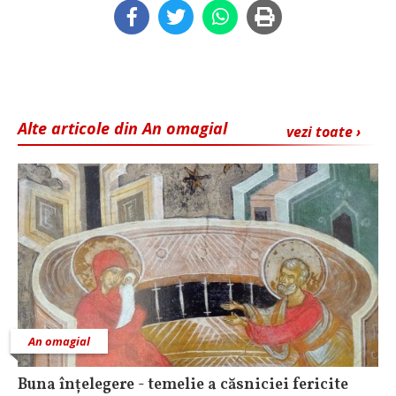
Alte articole din An omagial
vezi toate ›
An omagial
Buna înțelegere - temelie a căsniciei fericite