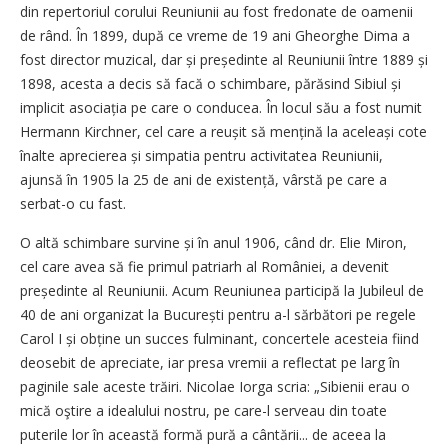
din repertoriul corului Reuniunii au fost fredonate de oamenii
de rând. În 1899, după ce vreme de 19 ani Gheorghe Dima a
fost director muzical, dar și președinte al Reuniunii între 1889 și
1898, acesta a decis să facă o schimbare, părăsind Sibiul și
implicit asociația pe care o conducea. În locul său a fost numit
Hermann Kirchner, cel care a reușit să mențină la aceleași cote
înalte aprecierea și simpatia pentru activitatea Reuniunii,
ajunsă în 1905 la 25 de ani de existență, vârstă pe care a
serbat-o cu fast.
O altă schimbare survine și în anul 1906, când dr. Elie Miron,
cel care avea să fie primul patriarh al României, a devenit
președinte al Reuniunii. Acum Reuniunea participă la Jubileul de
40 de ani organizat la București pentru a-l sărbători pe regele
Carol I și obține un succes fulminant, concertele acesteia fiind
deosebit de apreciate, iar presa vremii a reflectat pe larg în
paginile sale aceste trăiri. Nicolae Iorga scria: „Sibienii erau o
mică oştire a idealului nostru, pe care-l serveau din toate
puterile lor în această formă pură a cântării... de aceea la