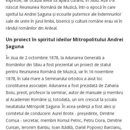
expresie, iar ocazia avea să apară curând, în Sibiu. Așa s-a
născut Reuniunea Română de Muzică, într-o epocă în care
spiritul lui Andrei Șaguna și ecourile puternice ale îndemnurilor
sale de unire în jurul limbii, bisericii și culturii române erau vii în
rândul românilor din Ardeal.
Un proiect în spiritul ideilor Mitropolitului Andrei
Șaguna
În ziua de 2 octombrie 1878, la Adunarea Generală a
Românilor din Sibiu a fost prezentat un proiect de statut
pentru Reuniunea Română de Muzică, iar în 16 noiembrie
1878, în sala mare a Seminarului ortodox a avut loc
constituirea asociației. Adunarea a fost prezidată de Zaharia
Boiu, preot, profesor la seminar, autor de manuale și membru
al Academiei Române și, totodată, un om crescut la școala
neuitatului Mitropolit Șaguna. În acea ședință a fost ales și
comitetul de conducere: Aurel Brote - pre­ședinte, Dimitrie
Comșa - secretar, membrii Romul Petric, Petru Ciora, Dimitrie
Cunțan, Ieronim Barițiu, Ioan Bădilă, Daniil Popovici Barcianu,