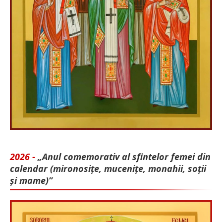
2026 -
„Anul comemorativ al sfintelor femei din
calendar (mironosițe, mu­cenițe, monahii, soții
și mame)”