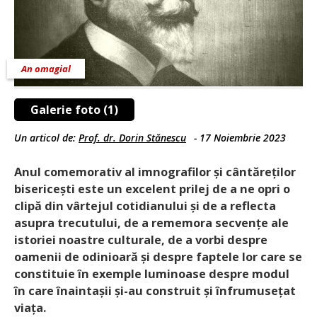
An omagial
Galerie foto (1)
Un articol de:
Prof. dr. Dorin Stănescu
-
17 Noiembrie 2023
Anul comemorativ al imnografilor și cântă­reților
bisericești este un excelent prilej de a ne opri o
clipă din vârtejul cotidianului și de a reflecta
asupra trecutului, de a rememora secvențe ale
istoriei noastre culturale, de a vorbi despre
oamenii de odinioară și despre faptele lor care se
constituie în exemple luminoase despre modul
în care înaintașii și-au construit și înfrumusețat
viața.