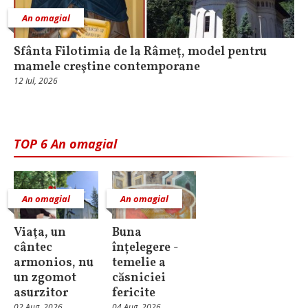
An omagial
Sfânta Filotimia de la Râmeţ, model pentru
mamele creştine contemporane
12 Iul, 2026
TOP 6 An omagial
An omagial
An omagial
Viaţa, un
Buna
cântec
înțelegere -
armonios, nu
temelie a
un zgomot
căsniciei
asurzitor
fericite
02 Aug, 2026
04 Aug, 2026