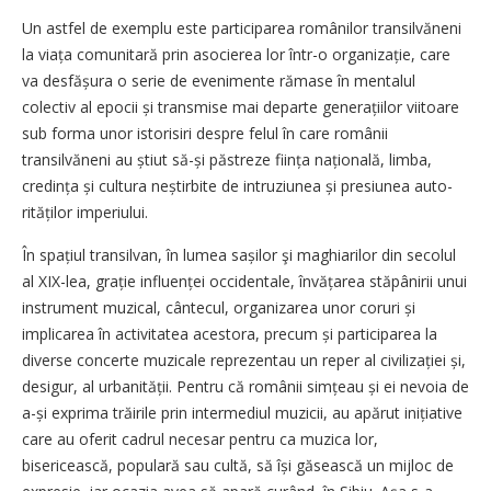
Un astfel de exemplu este participarea românilor transilvăneni
la viața comunitară prin asocierea lor într-o organizație, care
va desfășura o serie de evenimente rămase în mentalul
colectiv al epocii și transmise mai departe generațiilor viitoare
sub forma unor istorisiri despre felul în care românii
transilvăneni au știut să-și păstreze ființa națională, limba,
credința și cultura neștirbite de intruziunea și presiunea auto­
rităților imperiului.
În spațiul transilvan, în lumea sașilor şi maghiarilor din secolul
al XIX-lea, grație influenței occidentale, învățarea stăpânirii unui
instrument muzical, cântecul, organizarea unor coruri și
implicarea în activitatea acestora, precum și participarea la
diverse concerte muzicale reprezentau un reper al civilizației și,
desigur, al urbanității. Pentru că românii simțeau și ei nevoia de
a-și exprima trăirile prin intermediul muzicii, au apărut inițiative
care au oferit cadrul necesar pentru ca muzica lor,
bisericească, populară sau cultă, să își găsească un mijloc de