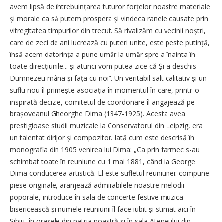
avem lipsă de întrebuințarea tuturor forțelor noastre materiale
și morale ca să putem prospera și vindeca ranele causate prin
vitregitatea timpurilor din trecut. Să rivalizăm cu vecinii noștri,
care de zeci de ani lucrează cu puteri unite, este peste putință,
însă acem datorința a pune umăr la umăr spre a înainta în
toate direcțiunile... și atunci vom putea zice că Și-a deschis
Dumnezeu mâna și fața cu noi”. Un veritabil salt calitativ și un
suflu nou îl pri­mește asociația în momentul în care, printr-o
inspirată decizie, comitetul de coordonare îl angajează pe
brașoveanul Gheorghe Dima (1847-1925). Acesta avea
prestigioase studii muzicale la Conservatorul din Leipzig, era
un talentat dirijor și compozitor. Iată cum este descrisă în
monografia din 1905 venirea lui Dima: „Ca prin farmec s-au
schimbat toate în reuniune cu 1 mai 1881, când ia George
Dima conducerea artistică. El este sufletul reuniunei: compune
piese originale, aranjează admirabilele noastre melodii
poporale, introduce în sala de concerte festive muzica
bisericească și numele reuniunii îl face iubit și stimat aici în
Sibiu, în orașele din patria noastră și în sala Ateneului din