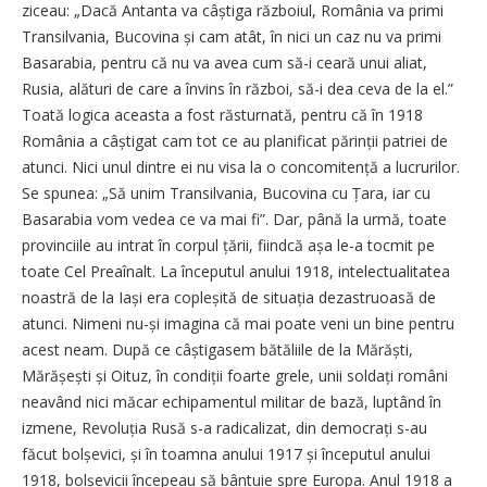
ziceau: „Dacă Antanta va câștiga războiul, România va primi
Transilvania, Bucovina și cam atât, în nici un caz nu va primi
Basarabia, pentru că nu va avea cum să-i ceară unui aliat,
Rusia, alături de care a învins în război, să-i dea ceva de la el.”
Toată logica aceasta a fost răsturnată, pentru că în 1918
România a câștigat cam tot ce au planificat părinții patriei de
atunci. Nici unul dintre ei nu visa la o concomitență a lucrurilor.
Se spunea: „Să unim Transilvania, Bucovina cu Țara, iar cu
Basarabia vom vedea ce va mai fi”. Dar, până la urmă, toate
provinciile au intrat în corpul țării, fiindcă așa le-a tocmit pe
toate Cel Prea­înalt. La începutul anului 1918, intelectualitatea
noastră de la Iași era copleșită de situația dezas­truoasă de
atunci. Nimeni nu-și imagina că mai poate veni un bine pentru
acest neam. După ce câștigasem bătăliile de la Mărăști,
Mărășești și Oituz, în condiții foarte grele, unii soldați români
neavând nici măcar echipamentul militar de bază, luptând în
izmene, Revoluția Rusă s-a radicalizat, din democrați s-au
făcut bolșevici, și în toamna anului 1917 și începutul anului
1918, bolșevicii începeau să bântuie spre Europa. Anul 1918 a