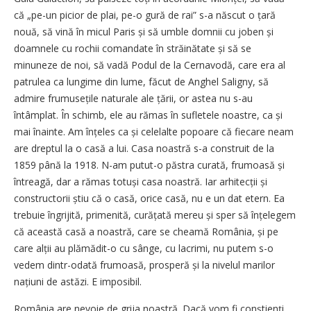
că „pe-un picior de plai, pe-o gură de rai” s-a născut o țară
nouă, să vină în micul Paris și să umble domnii cu joben și
doamnele cu rochii comandate în străinătate și să se
minuneze de noi, să vadă Podul de la Cernavodă, care era al
patrulea ca lungime din lume, făcut de Anghel Saligny, să
admire fru­musețile naturale ale țării, or astea nu s-au
întâmplat. În schimb, ele au rămas în sufletele noastre, ca și
mai înainte. Am înțeles ca și celelalte popoare că fiecare neam
are dreptul la o casă a lui. Casa noastră s-a construit de la
1859 până la 1918. N-am putut-o păstra curată, frumoasă și
întreagă, dar a rămas totuși casa noastră. Iar arhitecții și
constructorii știu că o casă, orice casă, nu e un dat etern. Ea
trebuie îngrijită, primenită, curățată mereu și sper să înțelegem
că această casă a noastră, care se cheamă România, și pe
care alții au plămădit-o cu sânge, cu lacrimi, nu putem s-o
vedem dintr-odată frumoasă, prosperă și la nivelul marilor
națiuni de astăzi. E imposibil.
România are nevoie de grija noastră. Dacă vom fi conștienți