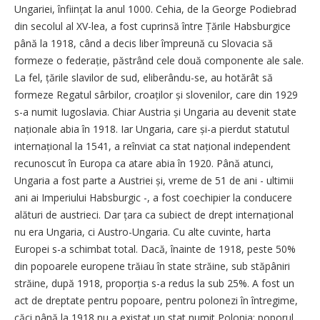
Ungariei, înființat la anul 1000. Cehia, de la George Podiebrad
din secolul al XV-lea, a fost cuprinsă între Țările Habsburgice
până la 1918, când a decis liber împreună cu Slovacia să
formeze o federație, păstrând cele două componente ale sale.
La fel, țările slavilor de sud, eliberându-se, au hotărât să
formeze Regatul sârbilor, croaților și slovenilor, care din 1929
s-a numit Iugoslavia. Chiar Austria și Ungaria au devenit state
na­ționale abia în 1918. Iar Ungaria, care și-a pierdut statutul
interna­țional la 1541, a reînviat ca stat național independent
recunoscut în Europa ca atare abia în 1920. Până atunci,
Ungaria a fost parte a Austriei și, vreme de 51 de ani - ultimii
ani ai Imperiului Habsburgic -, a fost coechipier la conducere
alături de austrieci. Dar țara ca subiect de drept interna­țional
nu era Ungaria, ci Austro-Ungaria. Cu alte cuvinte, harta
Europei s-a schimbat total. Dacă, înainte de 1918, peste 50%
din popoarele europene trăiau în state străine, sub stăpâniri
străine, după 1918, proporția s-a redus la sub 25%. A fost un
act de dreptate pentru popoare, pentru polonezi în întregime,
căci până la 1918 nu a existat un stat numit Polonia; poporul