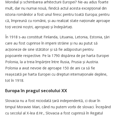
Mondial și schimbarea arhitecturii Europei? Ne-au adus foarte
mult, dar nu numai nouă, fiindcă actul acesta excep­țional din
istoria românilor a fost unul firesc pentru toată ­Europa; pentru
că, împreună cu românii, și-au realizat state ­na­ționale aproape
toți vecinii noștri, apropiați și îndepărtați.
În 1918 s-au constituit Finlanda, Lituania, Letonia, Estonia, țări
care au fost cuprinse în imperii străine și nu au putut să
acționeze de sine stătător și să fie adăposturi pentru
popoarele respective. Pe la 1790 dispărea de pe harta Europei
Polonia, la a treia împărțire între Rusia, Prusia și Austria.
Polonia a avut nevoie de aproape 150 de ani ca să fie
reașezată pe harta Europei cu drepturi internaționale depline,
tot în 1918.
Europa în pragul secolului XX
Slovacia nu a fost niciodată țară independentă, ci doar în
timpul Moraviei Mari, când nu putem vorbi de slovaci. Începând
cu secolul al X-lea d.Hr., Slovacia a fost cuprinsă în Regatul