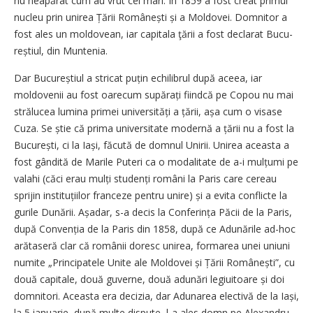
nu neapărat cum au vrut cei mari. În 1859 a fost creat primul
nucleu prin unirea Țării Româ­nești și a Moldovei. Domnitor a
fost ales un moldovean, iar capitala ţării a fost declarat Bucu­
reștiul, din Muntenia.
Dar Bucureștiul a stricat puțin echilibrul după aceea, iar
moldovenii au fost oarecum supărați fiindcă pe Copou nu mai
strălucea lumina primei universități a țării, așa cum o visase
Cuza. Se știe că prima universitate modernă a țării nu a fost la
București, ci la Iași, făcută de domnul Unirii. Unirea aceasta a
fost gândită de Marile Puteri ca o modalitate de a-i mulțumi pe
valahi (căci erau mulți studenți români la Paris care cereau
sprijin instituțiilor franceze pentru unire) și a evita conflicte la
gurile Dunării. Așadar, s-a decis la Conferința Păcii de la Paris,
după Convenția de la Paris din 1858, după ce Adunările ad-hoc
arătaseră clar că românii doresc unirea, formarea unei uniuni
numite „Principatele Unite ale Moldovei și Țării Românești”, cu
două capitale, două guverne, două adunări legiuitoare și doi
domnitori. Aceasta era decizia, dar Adunarea electivă de la Iași,
la 5 ianuarie, după multe dispute, l-a ales domn pe Alexandru-