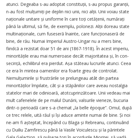
atunci. Degeaba s-au adoptat constituții, s-au propus garanții,
n-au fost mulțumiți pe deplin nici unii, nici alții. Unii voiau state
naționale unitare și uniforme în care toți cetățenii, nu­mă­rați
până la ultimul, să fie, de exemplu, polonezi. Alții doreau state
multinaționale, cum fuseseră înainte, care funcționaseră de
bine, de rău. Numai Imperiul Austro-Ungar nu a mers bine,
fiindcă a rezistat doar 51 de ani (1867-1918). În acest imperiu,
minoritățile erau mai numeroase decât majoritatea și, în con­
se­cință, echilibrul era pierdut. Așa stă­teau lucrurile atunci. Ceea
ce era în mintea oamenilor era foarte greu de controlat.
Nemul­țumirile și frustrările se prelungeau atât din partea
minorităților împilate, cât și a stăpânilor care aveau nostalgia
statelor mari de odinioară, atotcuprinzătoare. Unii vedeau mai
mult cafenelele de pe malul Dunării, valsurile vieneze, bucuria
dintr-o perioadă care s-a chemat „la belle époque”. Omul, după
ce trec relele, uită răul și își aduce aminte numai de bine. Și noi
ne-am fi așteptat, începând cu Blaga și Rebreanu, continuând
cu Duiliu Zamfirescu până la Vasile Voiculescu și la părintele
Gala Galaction, să pulseze toți în acordurile Mioriței, să vadă