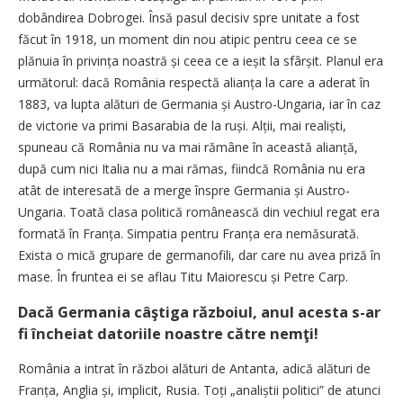
dobândirea Dobrogei. Însă pasul decisiv spre unitate a fost
făcut în 1918, un moment din nou atipic pentru ceea ce se
plănuia în privința noastră și ceea ce a ieșit la sfârșit. Planul era
următorul: dacă România respectă alianța la care a aderat în
1883, va lupta alături de Germania și Austro-Ungaria, iar în caz
de victorie va primi Basarabia de la ruși. Alții, mai realiști,
spuneau că România nu va mai rămâne în această alianță,
după cum nici Italia nu a mai rămas, fiindcă România nu era
atât de interesată de a merge înspre Germania și Austro-
Ungaria. Toată clasa politică românească din vechiul regat era
formată în Franța. Simpatia pentru Franța era nemăsurată.
Exista o mică grupare de germanofili, dar care nu avea priză în
mase. În fruntea ei se aflau Titu Maiorescu și Petre Carp.
Dacă Germania câştiga războiul, anul acesta s-ar
fi încheiat datoriile noastre către nemţi!
România a intrat în război alături de Antanta, adică alături de
Franța, Anglia și, implicit, Rusia. Toți „analiștii politici” de atunci