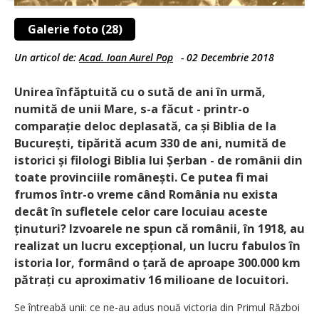
Galerie foto (28)
Un articol de:
Acad. Ioan Aurel Pop
-
02 Decembrie 2018
Unirea înfăptuită cu o sută de ani în urmă,
numită de unii Mare, s-a făcut - printr-o
comparație deloc deplasată, ca și Biblia de la
București, tipărită acum 330 de ani, numită de
istorici și filologi Biblia lui Șerban - de românii din
toate provinciile româ­nești. Ce putea fi mai
frumos într-o vreme când România nu exista
decât în sufletele celor care locuiau aceste
ținuturi? Izvoarele ne spun că românii, în 1918, au
realizat un lucru excepțional, un lucru fabulos în
istoria lor, formând o țară de aproape 300.000 km
pătrați cu aproximativ 16 milioane de locuitori.
Se întreabă unii: ce ne-au adus nouă ­victoria din Primul Război