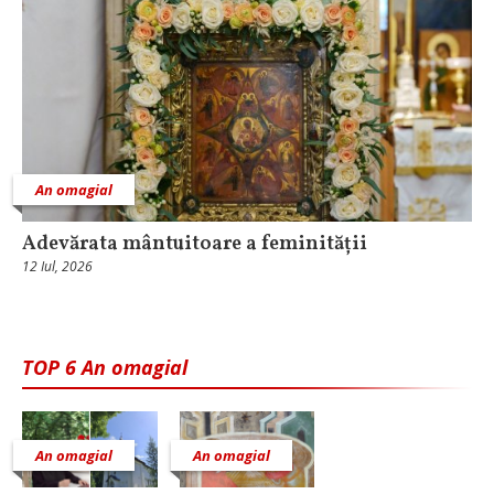
An omagial
Adevărata mântuitoare a feminității
12 Iul, 2026
TOP 6 An omagial
An omagial
An omagial