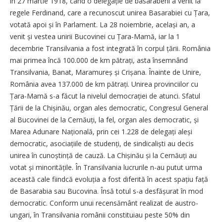
în 27 martie 1918, când o delegație de basarabeni a venit la
regele Ferdinand, care a recunoscut unirea Basarabiei cu Țara,
votată apoi și în Parlament. La 28 noiembrie, același an, a
venit și vestea unirii Bucovinei cu Țara-Mamă, iar la 1
decembrie Transilvania a fost integrată în corpul țării. România
mai primea încă 100.000 de km pătrați, asta însemnând
Transilvania, Banat, Maramureș și Crișana. Înainte de Unire,
România avea 137.000 de km pătrați. Unirea provinciilor cu
Țara-Mamă s-a făcut la nivelul democrației de atunci. Sfatul
Țării de la Chișinău, organ ales democratic, Congresul General
al Bucovinei de la Cernăuți, la fel, organ ales democratic, și
Marea Adunare Națională, prin cei 1.228 de delegați aleși
democratic, asociațiile de studenți, de sindicaliști au decis
unirea în cunoștință de cauză. La Chișinău și la Cernăuți au
votat și minoritățile. În Transilvania lucrurile n-au putut urma
această cale fiindcă evoluția a fost diferită în acest spațiu față
de Basarabia sau Bucovina. Însă totul s-a desfășurat în mod
democratic. Conform unui recensământ realizat de austro-
ungari, în Transilvania românii constituiau peste 50% din