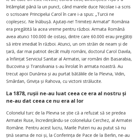
întâmplat până la un punct, când marele duce Nicolae i-a scris
o scrisoare Principelui Carol în care i-a spus: „Turcii ne
copleșesc. Ne înăbușă. Ajutați-ne! Trimiteți Armata!” România
era pregătită la acea vreme pentru război. Armata Română
avea atunci 100.000 de ostași, dintre care 60.000 erau pregătiți
să intre imediat în război. Atunci, un om străin de neam și de
țară, dar mai patriot decât mulți români, doctorul Carol Davila,
a înființat Serviciul Sanitar al Armatei, iar români din Basarabia,
Bucovina și Transilvania s-au înrolat în armata noastră. Au
trecut apoi Dunărea și au purtat bătăliile de la Plevna, Vidin,
Smârdan, Grivița și Rahova, cu victorii strălucite.
La 1878, rușii ne-au luat ceea ce era al nostru și
ne-au dat ceea ce nu era al lor
Colonelul turc de la Plevna se știe că a refuzat să se predea
Armatei Ruse, încredințându-se colonelului Cerchez, al Armatei
Române. Pentru acest lucru, Marile Puteri nu au putut să nu
țină seama de noi și, la Conferința de Pace de la Berlin, ne-au