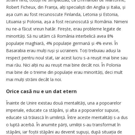
Robert Ficheux, din Franța, alți specialiști din Anglia și Italia, și
așa cum au fost recunoscute Finlanda, Letonia și Estonia,
Lituania și Polonia, așa a fost recunoscută și România. Nimeni
nu ne-a făcut vreun hatâr. Firește, erau probleme legate de
minorități. Să nu uităm că România interbelică avea 8%
populație maghiară, 4% populație germană și 4% evrei. În
Basarabia erau mulți ruși și ucraineni. Toți trebuiau aduși la
respect pentru noul stat, iar acest lucru s-a reușit mai bine sau
mai rău. Nici alții nu au reușit mai bine decât noi. În Polonia
mai bine de o treime din populație erau minorități, deci mult
mai mulți străini decât la noi.
Orice casă nu e un dat etern
Înainte de Unire existau două mentalități, una a popoarelor
imperiale, educate ca stăpâni, și alta a popoarelor supuse,
educate să trăiască în umilință. Între aceste mentalități s-a dus
o luptă acerbă. În anumite părți, umiliții s-au transformat în
stăpâni, iar foștii stăpâni au devenit supuși, după situația de