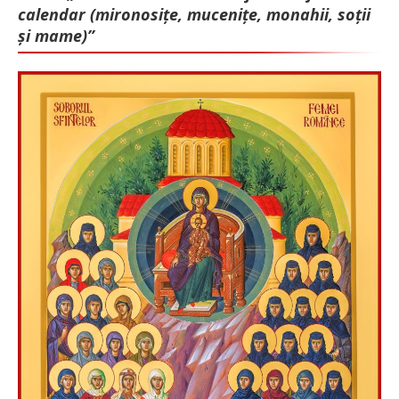
calendar (mironosițe, mu­cenițe, monahii, soții
și mame)”