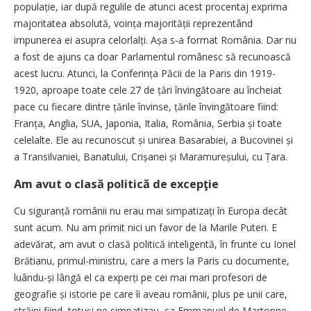
populație, iar după regulile de atunci acest procentaj exprima
majoritatea absolută, voința majorității reprezentând
impunerea ei asupra celorlalți. Așa s-a format România. Dar nu
a fost de ajuns ca doar Parlamentul românesc să recunoască
acest lucru. Atunci, la Conferința Păcii de la Paris din 1919-
1920, aproape toate cele 27 de țări învingătoare au încheiat
pace cu fiecare dintre țările învinse, țările învingătoare fiind:
Franța, Anglia, SUA, Japonia, Italia, România, Serbia și toate
celelalte. Ele au recunoscut și unirea Basarabiei, a Bucovinei și
a Transilvaniei, Banatului, Crișanei și Mara­mureșului, cu Țara.
Am avut o clasă politică de excepţie
Cu siguranță românii nu erau mai simpatizați în Europa decât
sunt acum. Nu am primit nici un favor de la Marile Puteri. E
adevărat, am avut o clasă politică inteligentă, în frunte cu Ionel
Brătianu, primul-ministru, care a mers la Paris cu documente,
luându-și lângă el ca experți pe cei mai mari profesori de
geografie și istorie pe care îi aveau românii, plus pe unii care,
străini fiind, totuși ne simpatizau, ca Emmanuel de Martonne,