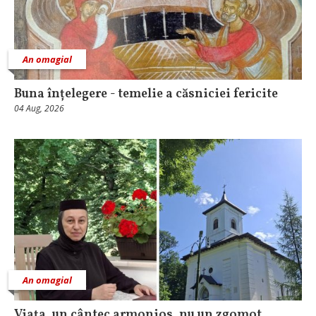
An omagial
Buna înțelegere - temelie a căsniciei fericite
04 Aug, 2026
An omagial
Viaţa, un cântec armonios, nu un zgomot