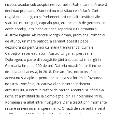
început așadar sub auspicii nefavorabile. Bolile care apăruseră
decimau populația. Oamenii nu mai știau ce să facă. Curtea
regală era la Iași, ca și Parlamentul și celelalte instituții ale
statului. Bucureștiul, capitala țării, era ocupată de germani. În
acele condiții, am încheiat pace separată cu Germania și
Austro-Ungaria. Alexandru Marghiloman, premierul României
de atunci, un mare patriot, a semnat această pace
dezonorantă pentru noi cu mâna tremurândă. Culmile
Carpaților reveneau acum Austro-Ungariei, pierdeam
Dobrogea, o parte din bogățiile țării trebuiau să meargă în
Germania timp de 100 de ani. Datoria noastră s-ar fi încheiat
de-abia anul acesta, în 2018. Dar am fost norocoși. Pacea
aceea nu s-a aplicat pentru că soarta s-a întors în favoarea
noastră. România, cu câteva clipe îna­intea încheierii
armistițiului, a intrat în război de partea Antantei și, când s-a
încheiat armistițiul de la Compiègne, din 11 noiembrie 1918,
România s-a aflat între învingători. Dar a trecut prin momente
în care nimeni nu mai spera nimic. O rază de speranță a venit