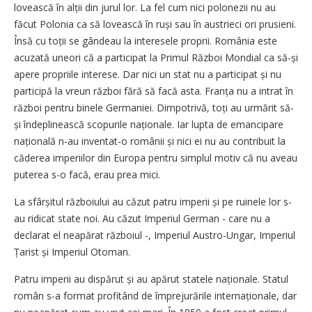
lovească în alții din jurul lor. La fel cum nici polonezii nu au
făcut Polonia ca să lovească în ruși sau în austrieci ori prusieni.
Însă cu toții se gândeau la interesele proprii. România este
acuzată uneori că a participat la Primul Război Mondial ca să-și
apere propriile interese. Dar nici un stat nu a participat și nu
participă la vreun război fără să facă asta. Franța nu a intrat în
război pentru binele Germaniei. Dimpotrivă, toți au urmărit să-
și îndeplinească scopurile naționale. Iar lupta de emancipare
națională n-au inventat-o românii și nici ei nu au contribuit la
căderea imperiilor din Europa pentru simplul motiv că nu aveau
puterea s-o facă, erau prea mici.
La sfârșitul războiului au căzut patru imperii și pe ruinele lor s-
au ridicat state noi. Au căzut Imperiul German - care nu a
declarat el neapărat războiul -, Imperiul Austro-Ungar, Imperiul
Țarist și Imperiul Otoman.
Patru imperii au dispărut și au apărut statele naționale. Statul
român s-a format profitând de împrejurările internaționale, dar