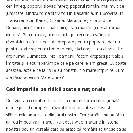
ceh întreg, po­porul slovac întreg, poporul român, mai mult de
jumătate, fiindcă românii trăitori în Basarabia, în Bucovina, în
Transilvania, în Banat, Crișana, Maramureș și la sud de
Dunăre, adică românii balcanici, erau mai mulți decât românii
din țară. Prin urmare, aceste acte petrecute la sfârșitul
războiului au fost unele de dreptate pentru popoare, dar nu
pentru toate și pentru toți oamenii, căci dreptatea absolută o
are numai Dumnezeu. Noi, oamenii, facem dreptăți par­țiale și
limitate și le tot reparăm pe cele pe care le-am greșit. Cu toate
acestea, actele de la 1918 au constituit o mare împlinire. Cum
s-a făcut această Mare Unire?
Cad imperiile, se ridică statele naţionale
Desigur, au contribuit la acestea conjunctura internațională,
marile puteri europene, războiul. Importante au fost și
slăbiciunile unor state din jurul nostru. Dar românii nu au făcut
unirea împotriva nimănui. Nu există vreo mărturie în istoria
noastră sau universală care să arate că românii se unesc ca să