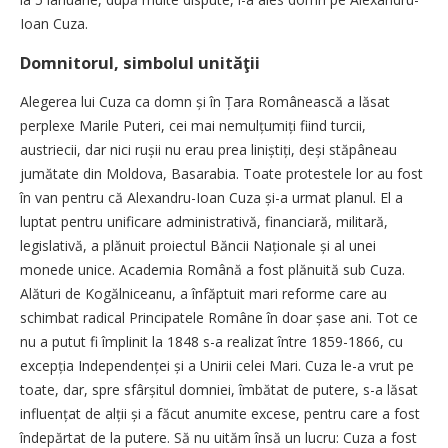
Ioan Cuza.
Domnitorul, simbolul unităţii
Alegerea lui Cuza ca domn și în Țara Românească a lăsat
perplexe Marile Puteri, cei mai nemulțumiți fiind turcii,
austriecii, dar nici rușii nu erau prea liniștiți, deși stăpâneau
jumătate din Moldova, Basarabia. Toate protestele lor au fost
în van pentru că Alexandru-Ioan Cuza și-a urmat planul. El a
luptat pentru unificare administrativă, financiară, militară,
legislativă, a plănuit proiectul Băncii Naționale și al unei
monede unice. Academia Română a fost plănuită sub Cuza.
Alături de Kogălniceanu, a înfăptuit mari reforme care au
schimbat radical Principatele Române în doar șase ani. Tot ce
nu a putut fi împlinit la 1848 s-a realizat între 1859-1866, cu
excepția Independenței și a Unirii celei Mari. Cuza le-a vrut pe
toate, dar, spre sfârșitul domniei, îmbătat de putere, s-a lăsat
influențat de alții și a făcut anumite excese, pentru care a fost
îndepărtat de la putere. Să nu uităm însă un lucru: Cuza a fost