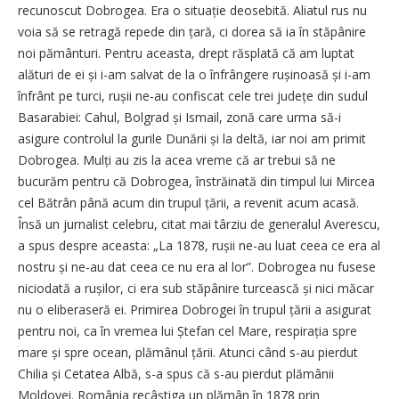
recunoscut Dobrogea. Era o situație deosebită. Aliatul rus nu
voia să se retragă repede din țară, ci dorea să ia în stăpânire
noi pământuri. Pentru aceasta, drept răsplată că am luptat
alături de ei și i-am salvat de la o înfrângere rușinoasă și i-am
înfrânt pe turci, rușii ne-au confiscat cele trei județe din sudul
Basarabiei: Cahul, Bolgrad și Ismail, zonă care urma să-i
asigure controlul la gurile Dunării și la deltă, iar noi am primit
Dobrogea. Mulți au zis la acea vreme că ar trebui să ne
bucurăm pentru că Dobrogea, înstrăinată din timpul lui Mircea
cel Bătrân până acum din trupul țării, a revenit acum acasă.
Însă un jurnalist celebru, citat mai târziu de generalul Averescu,
a spus despre aceasta: „La 1878, rușii ne-au luat ceea ce era al
nostru și ne-au dat ceea ce nu era al lor”. Dobrogea nu fusese
niciodată a rușilor, ci era sub stăpânire turcească și nici măcar
nu o eliberaseră ei. Primirea Dobrogei în trupul țării a asigurat
pentru noi, ca în vremea lui Ștefan cel Mare, respirația spre
mare și spre ocean, plămânul țării. Atunci când s-au pierdut
Chilia și Cetatea Albă, s-a spus că s-au pierdut plămânii
Moldovei. România recâștiga un plămân în 1878 prin