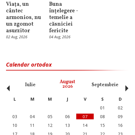
Viaţa, un
Buna
cântec
înțelegere -
armonios, nu
temelie a
un zgomot
căsniciei
asurzitor
fericite
02 Aug, 2026
04 Aug, 2026
Calendar ortodox
‹
›
August
Iulie
Septembrie
O
2026
L
M
M
J
V
S
D
01
02
03
04
05
06
07
08
09
10
11
12
13
14
15
16
17
18
19
20
21
22
23