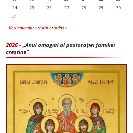
24
25
26
27
28
29
30
31
Vezi calendar crestin ortodox »
2026 -
„Anul omagial al pastorației familiei
creștine”