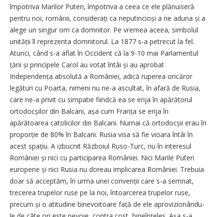
împotriva Marilor Puteri, împotriva a ceea ce ele plănuiseră
pentru noi, românii, considerați ca neputincioși a ne aduna și a
alege un singur om ca domnitor. Pe vremea aceea, simbolul
unității îl reprezenta domnitorul. La 1877 s-a petrecut la fel.
Atunci, când s-a aflat în Occident că la 9-10 mai Parlamentul
țării și principele Carol au votat întâi și au aprobat
Independența absolută a României, adică ruperea oricăror
legături cu Poarta, nimeni nu ne-a ascultat, în afară de Rusia,
care ne-a privit cu simpatie fiindcă ea se erija în apărătorul
ortodocșilor din Balcani, așa cum Franța se erija în
apărătoarea catolicilor din Balcani. Numai că ortodocșii erau în
proporție de 80% în Balcani. Rusia visa să fie vioara întâi în
acest spațiu. A izbucnit Războiul Ruso-Turc, nu în interesul
României și nici cu participarea României. Nici Marile Puteri
europene și nici Rusia nu doreau implicarea României. Trebuia
doar să acceptăm, în urma unei convenții care s-a semnat,
trecerea trupelor ruse pe la noi, întoarcerea trupelor ruse,
precum și o atitudine binevoitoare față de ele aprovizionându-
le de câte ori este nevoie, contra cost, bineînțeles. Așa s-a