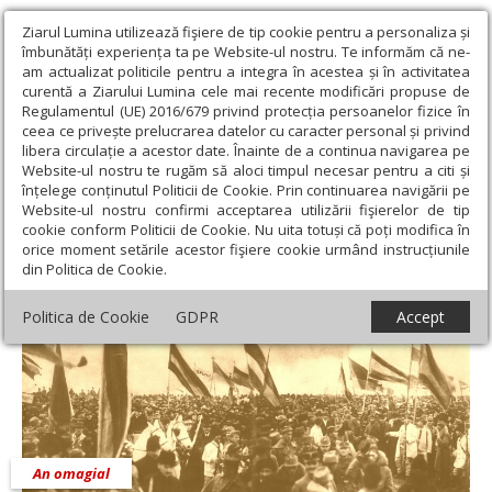
Ziarul Lumina utilizează fişiere de tip cookie pentru a personaliza și
îmbunătăți experiența ta pe Website-ul nostru. Te informăm că ne-
am actualizat politicile pentru a integra în acestea și în activitatea
curentă a Ziarului Lumina cele mai recente modificări propuse de
Regulamentul (UE) 2016/679 privind protecția persoanelor fizice în
ceea ce privește prelucrarea datelor cu caracter personal și privind
libera circulație a acestor date. Înainte de a continua navigarea pe
Website-ul nostru te rugăm să aloci timpul necesar pentru a citi și
Ziarul Lumina
›
Actualitate religioasă
›
An omagial
›
Centenarul
înțelege conținutul Politicii de Cookie. Prin continuarea navigării pe
Marii Uniri
Website-ul nostru confirmi acceptarea utilizării fişierelor de tip
cookie conform Politicii de Cookie. Nu uita totuși că poți modifica în
Centenarul Marii Uniri
orice moment setările acestor fişiere cookie urmând instrucțiunile
din Politica de Cookie.
Politica de Cookie
GDPR
Accept
An omagial