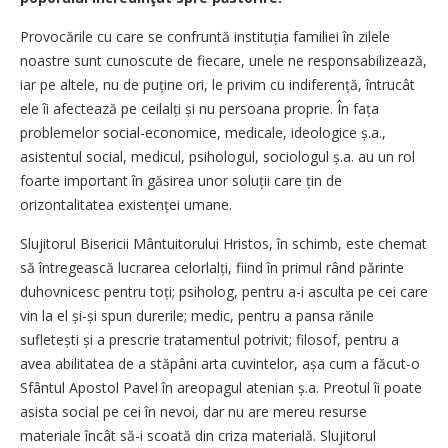
Provocările cu care se confruntă instituția familiei în zilele
noastre sunt cunoscute de fiecare, unele ne responsabilizează,
iar pe altele, nu de puține ori, le privim cu indi­ferență, întrucât
ele îi afectează pe ceilalți și nu persoana proprie. În fața
problemelor social-economice, medicale, ideologice ș.a.,
asistentul social, medicul, psihologul, sociologul ș.a. au un rol
foarte important în găsirea unor soluții care țin de
orizontalitatea existenței umane.
Slujitorul Bisericii Mântuitorului Hristos, în schimb, este chemat
să întregească lucrarea celorlalți, fiind în primul rând părinte
duhovnicesc pentru toți; psiholog, pentru a-i asculta pe cei care
vin la el și-și spun durerile; medic, pentru a pansa rănile
sufletești și a prescrie tratamentul potrivit; filosof, pentru a
avea abilitatea de a stăpâni arta cuvintelor, așa cum a făcut-o
Sfântul Apostol Pavel în areopagul atenian ș.a. Preotul îi poate
asista social pe cei în nevoi, dar nu are mereu resurse
materiale încât să-i scoată din criza materială. Slujitorul