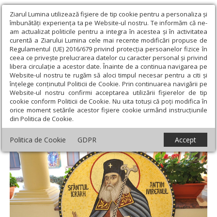
Ziarul Lumina utilizează fişiere de tip cookie pentru a personaliza și
îmbunătăți experiența ta pe Website-ul nostru. Te informăm că ne-
am actualizat politicile pentru a integra în acestea și în activitatea
curentă a Ziarului Lumina cele mai recente modificări propuse de
Regulamentul (UE) 2016/679 privind protecția persoanelor fizice în
ceea ce privește prelucrarea datelor cu caracter personal și privind
libera circulație a acestor date. Înainte de a continua navigarea pe
Website-ul nostru te rugăm să aloci timpul necesar pentru a citi și
Ziarul Lumina
›
Actualitate religioasă
›
An omagial
›
Pastorația
înțelege conținutul Politicii de Cookie. Prin continuarea navigării pe
părinţilor şi copiilor în lumina vechilor cărți românești
Website-ul nostru confirmi acceptarea utilizării fişierelor de tip
cookie conform Politicii de Cookie. Nu uita totuși că poți modifica în
Pastorația părinţilor şi copiilor în lumina
orice moment setările acestor fişiere cookie urmând instrucțiunile
din Politica de Cookie.
vechilor cărți românești
Politica de Cookie
GDPR
Accept