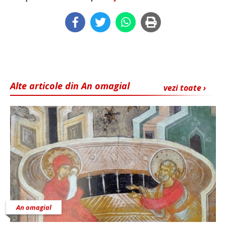
Alte articole din An omagial
vezi toate ›
An omagial