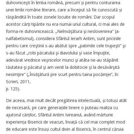
du­­hov­niceşti în limba română, precum și pentru conturarea
unei limbi române literare, care a început să fie cunoscută și
răspândită în toate zonele locuite de români. Dar scopul
acestor cărți tipărite nu era numai unul cultural, ci mai ales de
forma­-re ­duhovnicească. „Neînvăţătura ­­şi neslovenirea” (a­
nalfa­betismul), con­­si­dera Sfântul Ierarh Antim, sunt pricinile
pentru care creştinii s-au abătut spre „patimile cele trupeşti” şi
s-au făcut „robi păcatului şi diavolului şi vase împuţite,
adevărat vrednice veşnicelor munci şi atâta ne-au stăpânit
răutatea şi păcatul şi am venit la dobitocie şi la desăvârşită
nesimţire” („Învăţătură pre scurt pentru taina pocăinţei”, în
Scrieri, 2011, ­
p. 125).
De aceea, mai mult decât pregătirea intelectuală, și totuși atât
de necesară, pe care generațiile tinere o puteau realiza cu
ajutorul căr­ților, Sfântul Antim Ivireanul, a­vând mărturie
experiența Bisericii de veacuri, învață că cel mai complet mod
de educare este în­su­și cultul divin al Bisericii, în centrul căruia