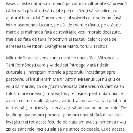
Bisericii este dator să intervină pe cât de mult poate să prevină
căderea în păcat ori să-i ajute pe cei căzuți să se ridice, cu
ajutorul harului lui Dumnezeu și al voinței celui suferind. Însă,
într-o asemenea lucrare, pe cât de mare e râvna, pe atât de
mare e și mâhnirea față de realităţile vieţii morale decăzute,
mai ales față de tăria împotrivirii și răutății celor cărora se
adresează vestitorii Evangheliei Mântuitorului Hristos.
Mărturie în acest sens sunt cuvintele unui sfânt Mitropolit al
Țării Românești care şi-a dedicat întreaga viaţă ridicării
culturale și îndreptării morale a poporului încredinţat spre
păstorire, Sfântul Ierarh Martir Antim Ivireanul: „Şi nu ştiu ce
voiu să mai zic, că de grăim vreodată câte vreun cuvânt ca să
folosim pre cineva şi mai vârtos pre înşine, pentru datoriia ce
avem, cei mai mulţi răpşesc, zicând: acum acesta s-a aflat mai
de treabă şi mai învăţat decât alţii să ne pue pe noi pe cale. De
la părinţi aşa ne-am pomenit şi ne-am ţinut şi fără de aceste
învăţături şi tot acest feliu de obiciaiu am avut şi nimenea n-au
zis că sânt rele, nici au silit să ne strice obiceaele. Ci de acesta