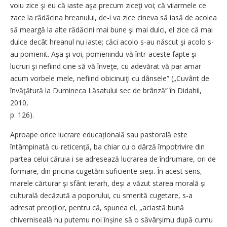
voiu zice şi eu că iaste aşa precum ziceţi voi; că viiarmele ce
zace la rădăcina hreanului, de-i va zice cineva să iasă de acolea
să meargă la alte rădăcini mai bune şi mai dulci, el zice că mai
dulce decât hreanul nu iaste; căci acolo s-au născut şi acolo s-
au pomenit. Aşa şi voi, pomenindu-vă într-a­ceste fapte şi
lucruri şi nefiind cine să vă înveţe, cu adevărat vă par amar
acum vorbele mele, nefiind obicinuiţi cu dânsele” („Cuvânt de
învăţătură la Dumineca Lăsatului sec de brânză” în Didahii,
2010, ­
p. 126).
Aproape orice lucrare educați­o­na­lă sau pastorală este
întâmpinată cu reticență, ba chiar cu o dârză împotrivire din
partea celui căruia i se adresează lucrarea de îndrumare, ori de
formare, din pricina cugetării suficiente sieși. În acest sens,
marele cărturar şi sfânt ierarh, deși a văzut starea morală și
culturală decăzută a poporului, cu smerită cugetare, s-a
adresat preoților, pentru că, spunea el, „aciastă bună
chiverniseală nu putemu noi înșine să o săvârșimu după cumu