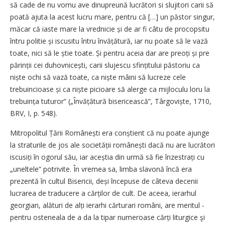
să cade de nu vomu ave dinupreună lucrători si slujitori carii să
poată ajuta la acest lucru mare, pentru că […] un păstor singur,
măcar că iaste mare la vrednicie și de ar fi câtu de procopsitu
întru politie și iscusitu întru învățătură, iar nu poate să le vază
toate, nici să le știe toate. Și pentru aceia dar are preoți și pre
părinții cei duhovnicești, carii slujescu sfințitului păstoriu ca
niște ochi să vază toate, ca niște mâini să lucreze cele
trebuincioase și ca niște picioare să alerge ca mijloculu loru la
trebuința tuturor” („Învățătură bisericească”, Târgoviște, 1710,
BRV, I, p. 548).
Mitropolitul Țării Românești era conștient că nu poate ajunge
la straturile de jos ale societății ro­mânești dacă nu are lucrători
iscu­siți în ogorul său, iar aceștia din urmă să fie înzestrați cu
„uneltele” potrivite. În vremea sa, limba slavonă încă era
prezentă în cultul Bisericii, deși începuse de câteva decenii
lucrarea de traducere a cărților de cult. De aceea, ierarhul
georgian, alături de alți ierarhi căr­­turari români, are meritul ­
pen­tru osteneala de a da la tipar numeroase cărți liturgice şi