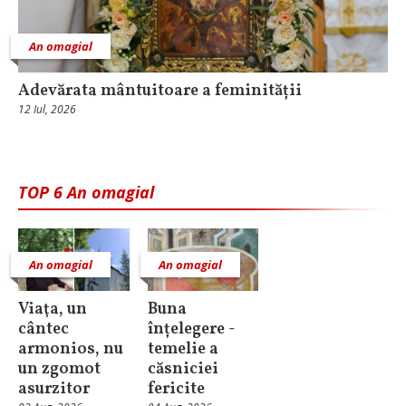
An omagial
Adevărata mântuitoare a feminității
12 Iul, 2026
TOP 6 An omagial
An omagial
An omagial
Viaţa, un
Buna
cântec
înțelegere -
armonios, nu
temelie a
un zgomot
căsniciei
asurzitor
fericite