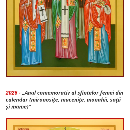
2026 -
„Anul comemorativ al sfintelor femei din
calendar (mironosițe, mu­cenițe, monahii, soții
și mame)”