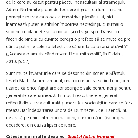
de la care au căzut pentru păcatul neascultării al strămo­șului
Adam. Nu trimite ploae de foc spre îngrozirea lumii, nici nu
pornește marea ca o oaste împotriva pământului, nici
înarmează puterile stihiilor împotriva necre­dinții, ci numai o
supune cu blân­dețe și cu minuni și o trage spre Dânsul cu
faceri de bine și cu cuvinte cerești o preface să se mute de pre
dânsa patimile cele sufle­tești, ce să umfla ca o rană otrăvită”
(„Aceasta o am zis când m-am făcut mitropolit”, în Didahii,
2010, p. 52).
Sunt multe învățăturile care se desprind din scrierile Sfântului
Ierarh Martir Antim Ivireanul, una dintre acestea fiind conștien­
ti­za­rea că orice faptă are con­secințele sale pentru noi și pentru
gene­rațiile care urmează. În mod firesc, tinerele generații
reflectă din starea culturală și morală a societății în care se for­­
mea­ză, iar îndepărtarea unora de Dumnezeu, de Biserică, nu
ne arată pe unii dintre noi mai buni, ci exprimă însăși propria
decădere, din cauza lipsei de iubire.
Citeşte mai multe despre:
Sfantul Antim Ivireanul