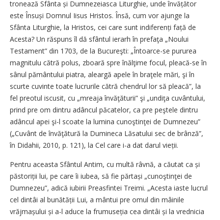
tronează Sfânta și Dumnezeiasca Liturghie, unde învățător
este Însuși Domnul Iisus Hristos. Însă, cum vor ajunge la
Sfânta Liturghie, la Hristos, cei care sunt indiferenți față de
Acesta? Un răspuns îl dă sfântul ierarh în prefaţa „Noului
Testament” din 1703, de la Bucureşti: „Întoarce-se pururea
mag­nitulu cătră polus, zboară spre înălţime focul, pleacă-se în
sânul pământului piatra, aleargă apele în braţele mări, şi în
scurte cuvinte toate lucrurile cătră chendrul lor să pleacă”, la
fel preotul iscusit, cu „mreaja învăţăturii” şi „undiţa cuvântului,
prind pre om dintru adân­cul păcatelor, ca pre peştele dintru
adâncul apei şi-l scoate la lumina cunoştinţei de Dumnezeu”
(„Cuvânt de învăţătură la Dumineca Lăsatului sec de brânză”,
în Didahii, 2010, p. 121), la Cel care i-a dat darul vieții.
Pentru aceasta Sfântul Antim, cu multă râvnă, a căutat ca și
păstoriții lui, pe care îi iubea, să fie părtași „cunoştinţei de
Dumnezeu”, adică iubirii Preasfintei Tre­imi. „Acesta iaste lucrul
cel dintâi al bunătății Lui, a mântui pre omul din mâinile
vrăjmașului și a-l aduce la frumuseția cea dintâi și la vrednicia