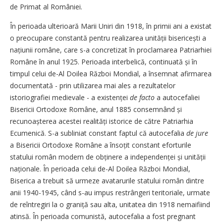
de Primat al României.
În perioada ulterioară Marii Uniri din 1918, în primii ani a existat
o preocupare constantă pentru realizarea unității bisericești a
națiunii române, care s-a concretizat în proclamarea Patriarhiei
Române în anul 1925. Perioada interbelică, continuată și în
timpul celui de-Al Doilea Război Mondial, a însemnat afirmarea
documentată - prin utilizarea mai ales a rezultatelor
istoriografiei medievale - a existenței
de facto
a autocefaliei
Bisericii Ortodoxe Române, anul 1885 consemnând și
recunoașterea acestei realități istorice de către Patriarhia
Ecumenică. S-a subliniat constant faptul că autocefalia
de jure
a Bisericii Ortodoxe Române a însoțit constant eforturile
statului român modern de obținere a independenței și unității
naționale. În perioada celui de-Al Doilea Război Mondial,
Biserica a trebuit să urmeze avatarurile statului român dintre
anii 1940-1945, când s-au impus restrângeri teritoriale, urmate
de reîntregiri la o graniță sau alta, unitatea din 1918 nemaifiind
atinsă. În perioada comunistă, autocefalia a fost pregnant