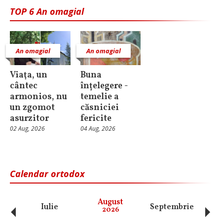
TOP 6 An omagial
An omagial
An omagial
Viaţa, un
Buna
cântec
înțelegere -
armonios, nu
temelie a
un zgomot
căsniciei
asurzitor
fericite
02 Aug, 2026
04 Aug, 2026
Calendar ortodox
‹
›
August
Iulie
Septembrie
O
2026