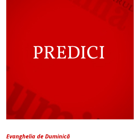
Evanghelia de Duminică