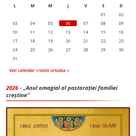
L
M
M
J
V
S
D
01
02
03
04
05
06
07
08
09
10
11
12
13
14
15
16
17
18
19
20
21
22
23
24
25
26
27
28
29
30
31
Vezi calendar crestin ortodox »
2026 -
„Anul omagial al pastorației familiei
creștine”