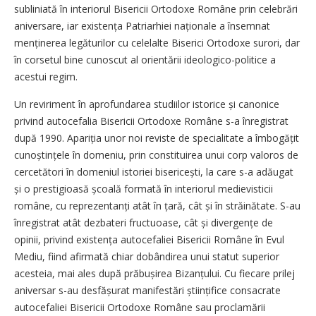
subliniată în interiorul Bisericii Ortodoxe Române prin celebrări
aniversare, iar existența Patriarhiei naționale a însemnat
menținerea legăturilor cu celelalte Biserici Ortodoxe surori, dar
în corsetul bine cunoscut al orientării ideologico-politice a
acestui regim.
Un reviriment în aprofundarea studiilor istorice și canonice
privind autocefalia Bisericii Ortodoxe Române s-a înregistrat
după 1990. Apariția unor noi reviste de specialitate a îmbogățit
cunoștințele în domeniu, prin constituirea unui corp valoros de
cercetători în domeniul istoriei bisericești, la care s-a adăugat
și o prestigioasă școală formată în interiorul medievisticii
române, cu reprezentanți atât în țară, cât și în străinătate. S-au
înregistrat atât dezbateri fructuoase, cât și divergențe de
opinii, privind existența autocefaliei Bisericii Române în Evul
Mediu, fiind afirmată chiar dobândirea unui statut superior
acesteia, mai ales după prăbușirea Bizanțului. Cu fiecare prilej
aniversar s-au desfășurat manifestări științifice consacrate
autocefaliei Bisericii Ortodoxe Române sau proclamării