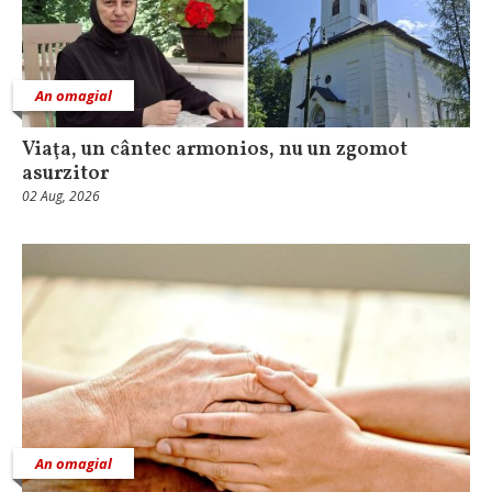
An omagial
Viaţa, un cântec armonios, nu un zgomot
asurzitor
02 Aug, 2026
An omagial