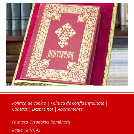
Politica de cookie
|
Politica de confidențialitate
|
Contact
|
Despre noi
|
Abonamente
|
Fototeca Ortodoxiei Românești
Radio TRINITAS