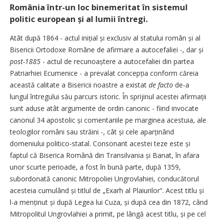
România într-un loc binemeritat în sistemul
politic european și al lumii întregi.
Atât după 1864 - actul inițial și exclusiv al statului român și al
Bisericii Ortodoxe Române de afirmare a autocefaliei -, dar și
post-1885
- actul de recu­noaș­tere a autocefaliei din partea
Patriarhiei Ecumenice - a prevalat concepția conform căreia
această calitate a Bisericii noastre a existat
de facto
de-a
lungul întregului său parcurs istoric. În sprijinul acestei afirmații
sunt aduse atât argumente de ordin canonic - fiind invocate
canonul 34 apostolic și comentariile pe marginea acestuia, ale
teologilor români sau străini -, cât și cele aparținând
domeniului politico-statal. Consonant acestei teze este și
faptul că Biserica Română din Transilvania și Banat, în afara
unor scurte perioade, a fost în bună parte, după 1359,
subordonată canonic Mitropoliei Ungro­vlahiei, conducătorul
acesteia cumulând și titlul de „Exarh al Plaiurilor”. Acest titlu și
l-a menținut și după Legea lui Cuza, și după cea din 1872, când
Mitropolitul Ungrovlahiei a primit, pe lângă acest titlu, și pe cel