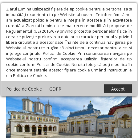
Ziarul Lumina utilizează fişiere de tip cookie pentru a personaliza și
îmbunătăți experiența ta pe Website-ul nostru. Te informăm că ne-
am actualizat politicile pentru a integra în acestea și în activitatea
curentă a Ziarului Lumina cele mai recente modificări propuse de
Regulamentul (UE) 2016/679 privind protecția persoanelor fizice în
ceea ce privește prelucrarea datelor cu caracter personal și privind
libera circulație a acestor date. Înainte de a continua navigarea pe
Website-ul nostru te rugăm să aloci timpul necesar pentru a citi și
Ziarul Lumina
›
Actualitate religioasă
›
An omagial
›
Receptarea
înțelege conținutul Politicii de Cookie. Prin continuarea navigării pe
post-1885 a autocefaliei Bisericii Ortodoxe Române
Website-ul nostru confirmi acceptarea utilizării fişierelor de tip
cookie conform Politicii de Cookie. Nu uita totuși că poți modifica în
Receptarea post-1885 a autocefaliei
orice moment setările acestor fişiere cookie urmând instrucțiunile
din Politica de Cookie.
Bisericii Ortodoxe Române
Politica de Cookie
GDPR
Accept