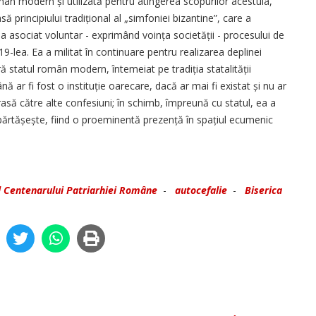
mân modern și uti­lizată pentru atingerea scopurilor acestuia,
rincipiului tradițional al „simfoniei bizantine”, care a
s-a asociat voluntar - exprimând voința socie­tății - procesului de
9-lea. Ea a militat în continuare pentru realizarea deplinei
ă statul român modern, înteme­iat pe tradiția statalității
r fi fost o instituție oarecare, dacă ar mai fi existat și nu ar
trasă către alte confesiuni; în schimb, împreună cu statul, ea a
ărtășește, fiind o proe­minentă prezență în spa­țiul ecumenic
l Centenarului Patriarhiei Române
-
autocefalie
-
Biserica