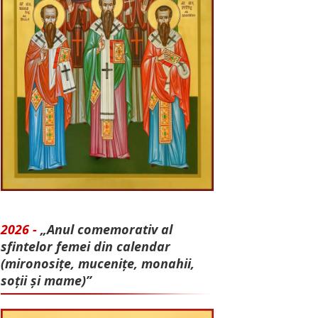
2026 -
„Anul comemorativ al
sfintelor femei din calendar
(mironosițe, mu­cenițe, monahii,
soții și mame)”