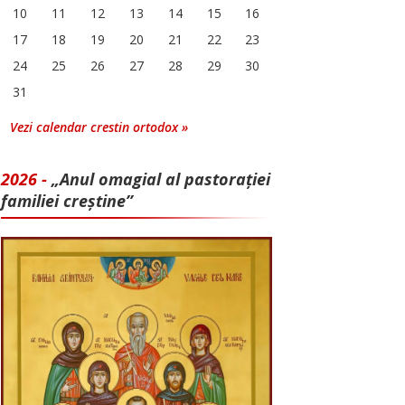
10
11
12
13
14
15
16
17
18
19
20
21
22
23
24
25
26
27
28
29
30
31
Vezi calendar crestin ortodox »
2026 -
„Anul omagial al pastorației
familiei creștine”