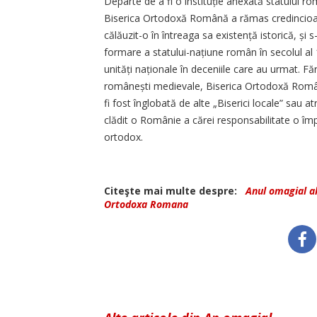
Departe de a fi o instituție anexată statului ro
Biserica Ortodoxă Română a rămas credincioasă p
călăuzit-o în întreaga sa existență istorică, și 
formare a statului-națiune român în secolul al 1
unități naționale în deceniile care au urmat. Făr
românești medievale, Biserica Ortodoxă Română a
fi fost înglobată de alte „Biserici locale” sau a
clădit o Românie a cărei responsabilitate o împ
ortodox.
Citeşte mai multe despre:
Anul omagial a
Ortodoxa Romana