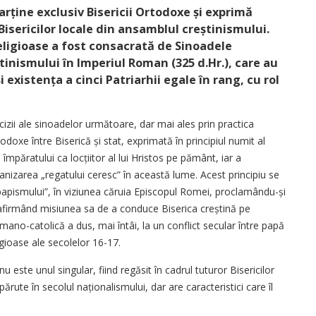
rține exclusiv Bisericii Ortodoxe și exprimă
isericilor locale din ansam­blul creștinis­mului.
religioase a fost consacrată de Sinoadele
tinismu­lui în Imperiul Roman (325 d.Hr.), care au
și existența a cinci Patriarhii egale în rang, cu rol
cizii ale sinoadelor următoare, dar mai ales prin practica
ortodoxe între Biserică și stat, exprimată în principiul numit al
mpăratului ca locții­tor al lui Hristos pe pământ, iar a
ganizarea „regatului ceresc” în această lume. Acest principiu se
papismului”, în viziu­nea căruia Episcopul Romei, proclamându-și
, afirmând misiunea sa de a conduce Biserica creștină pe
mano-catolică a dus, mai întâi, la un conflict secular între papă
igioase ale secolelor 16-17.
u este unul singu­lar, fiind regăsit în cadrul tuturor Bisericilor
rute în secolul naționa­lismului, dar are caracteristici care îl