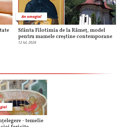
An omagial
tate
Sfânta Filotimia de la Râmeţ, model
pentru mamele creştine contemporane
12 Iul, 2026
gial
nțelegere - temelie