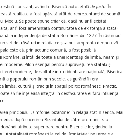
 creștină constant, având o Biserică autocefală
de facto
. În
 această realitate a fost apărată atât de reprezentanți de seamă
Evul Mediu. Se poate spune chiar că, dacă nu ar fi existat
lta, ar fi fost amenințată continuitatea de exis­tență a stata­
i până la independența de stat a României din 1877. În răstimpul
 un set de trăsături în relația ce și-a pus amprenta deopotrivă
ncipala este că, prin acțiune comună, a fost posibilă
icii Române, și întâi de toate a unei identități de limbă, neam și
niei moderne. Pilon esen­țial pentru supraviețuirea statală și
ii erei moderne, dezvoltate într-o identitate națio­nală, Bise­rica
amă a poporului român prin secole, asigurând în era
e limbă, cultură și tradiții în spațiul politic românesc. Practic,
oate să fie înțeleasă integral în desfășurarea ei fără influența
ce.
ea principiu­lui „simfoniei bizantine” în relația stat-Biserică. Mai
 imediat după cucerirea Bizanțului de către otomani - s-a
dobândi atribute superioare pentru Bisericile lor, țintind la
ului statali­tății românești la cel de „împărăție” pe urmele a