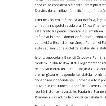
ceea ce se considera a fi pentru arhetipul stat
Dunăre, dar cu influență politică majoră, dacă nu
Dimitrie Cantemir afirma că autocefalia, înțelea
un fapt la începutul secolului al 17-lea (întemei
este grăitoare pentru statornicia și amintirea, în
întâmplat în timpul domniilor fanariote, contra
completă a Bisericilor românești Patriarhiei E
evita sau sancționa astfel de abateri de la statut
Istoric, autocefalia Bisericii Ortodoxe Române
modern, în 1863-1864, statul reglementând relaț
respectat mereu unitatea de dogmă cu Biserica
premergătoare independenței statului român di
dobândirea independenței, România a fost proc
utilizată în chestiunea autocefaliei Bisericii Or
realității istorice ireversibile, Patriarhia Ecu
Române și s-o aducă la cunoștința celorlalte Bis