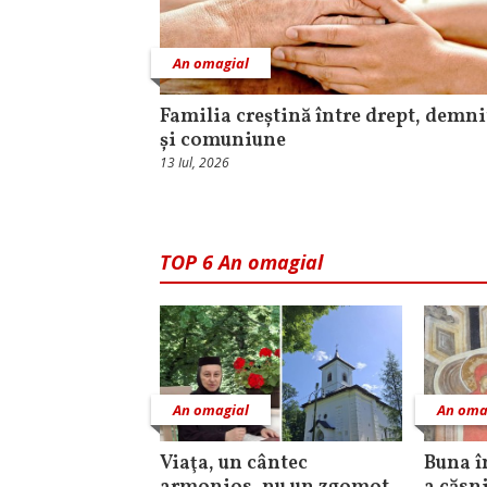
An omagial
Familia creștină între drept, demni
și comuniune
13 Iul, 2026
TOP 6 An omagial
An omagial
An oma
Viaţa, un cântec
Buna î