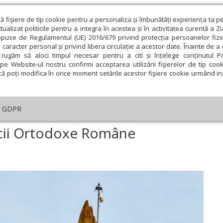
ză fişiere de tip cookie pentru a personaliza și îmbunătăți experiența ta p
alizat politicile pentru a integra în acestea și în activitatea curentă a Z
opuse de Regulamentul (UE) 2016/679 privind protecția persoanelor fizi
 caracter personal și privind libera circulație a acestor date. Înainte de 
eologie și spiritualitate
Educaţie și Cultură
Societate
rugăm să aloci timpul necesar pentru a citi și înțelege conținutul Pol
pe Website-ul nostru confirmi acceptarea utilizării fişierelor de tip cook
că poți modifica în orice moment setările acestor fişiere cookie urmând ins
An omagial
Comunicate de presă
Documentar
GDPR
ial
›
Simfonia relaţiei Bisericii Ortodoxe Române autocefale cu statul
ricii Ortodoxe Române
ie
Februarie
Martie
Aprilie
Mai
Iunie