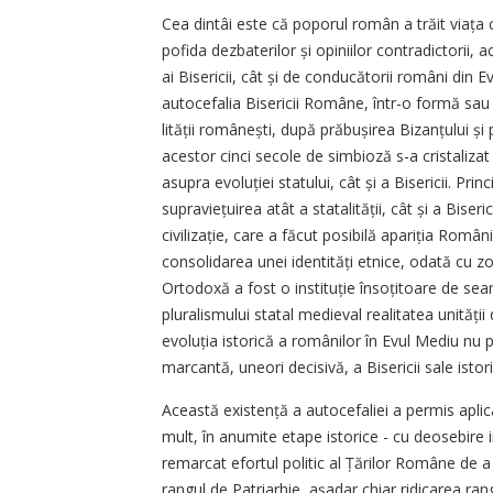
Cea dintâi este că poporul român a trăit viața
pofida dezbaterilor și opiniilor contradictorii,
ai Bisericii, cât și de conducătorii români din 
autocefalia Bisericii Române, într-o formă sau a
lității românești, după prăbușirea Bizanțului ș
acestor cinci secole de simbioză s-a cristalizat
asupra evoluției statului, cât și a Bisericii. Pri
supraviețuirea atât a statalității, cât și a Biser
ci­vilizație, care a făcut posibilă apa­riția Româ
consolidarea unei identități etnice, odată cu zor
Ortodoxă a fost o instituție însoțitoare de se
pluralismului statal medieval realitatea unității d
evoluția istorică a românilor în Evul Mediu nu p
marcantă, uneori decisivă, a Bisericii sale istori
Această existență a autocefaliei a permis aplicar
mult, în anumite etape istorice - cu deosebire
remarcat efortul politic al Țărilor Române de a 
rangul de Patriarhie, așadar chiar ridicarea rang