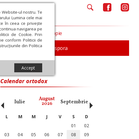
e Website-ul nostru. Te
iarului Lumina cele mai
ce în ceea ce privește
a continua navigarea pe
Opinii
Filantropie
iticii de Cookie. Prin
ie conform Politicii de
trucțiunile din Politica
In memoriam
Diaspora
Accept
Calendar ortodox
‹
›
August
Iulie
Septembrie
Octombrie
Noiembri
2026
L
M
M
J
V
S
D
01
02
03
04
05
06
07
08
09