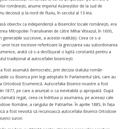
elor ro­mâ­nești, anume imperiul Asăneștilor de la sud de
 decisivă și la nord de fluviu, în secolul al 13-lea.
să obiectiv ca in­de­pendență a Bisericilor locale ro­mânești, era
erea Mitropoliei Transilvaniei de către Mihai Viteazul, în 1600,
 generațiile suc­cesive, a acestei realități). Ceea ce s-a
r unor teze excesive referitoare la grecizarea sau subor­donarea
cumenice, arată că s-a desfășurat o luptă constantă pentru a
ul tradițional al autocefaliei bisericești.
 a fost asumată democratic, prin decizia statului român
iile cu Biserica prin legi adoptate în Parlamentul țării, care au
 Ortodoxă Ecumenică. Autocefalia Bisericii noastre a fost
n 1877, pe care a anunțat-o ca inevitabilă și apropiată. După
lamată regat, ceea ce îndrituia și asumarea, pe aceeași cale
todoxe Române, a rangului de Patriarhie. În aprilie 1885, în fața
menică a fost nevoită să recunoască autocefalia Bisericii Ortodoxe
erici surori.