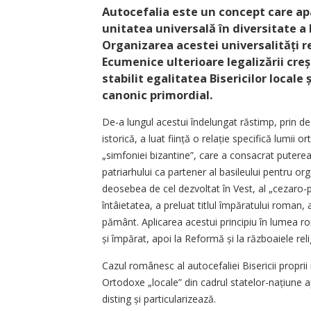
Autocefalia este un concept care apa
unitatea universală în diversitate a B
Organizarea acestei uni­versalități 
Ecumenice ulterioare legalizării creș
stabilit egalitatea Bisericilor locale 
canonic primordial.
De-a lungul acestui îndelungat răstimp, prin de
istorică, a luat ființă o relație spe­ci­fică lumii 
„simfoniei bizantine”, care a consacrat puterea î
patriarhului ca partener al basileului pentru or
deosebea de cel dezvoltat în Vest, al „cezaro-
întâietatea, a preluat titlul împăratului roman
pământ. Aplicarea acestui principiu în lumea ro
și împărat, apoi la Reformă și la războaiele rel
Cazul românesc al autocefaliei Bisericii proprii n
Ortodoxe „locale” din cadrul statelor-națiune apă
disting și particularizează.