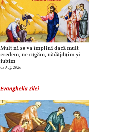
Mult ni se va împlini dacă mult
credem, ne rugăm, nădăjduim și
iubim
09 Aug, 2026
Evanghelia zilei