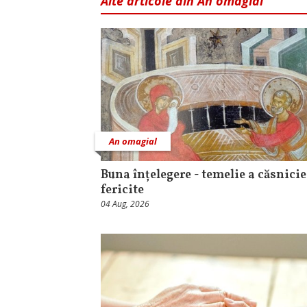
Alte articole din An omagial
An omagial
Buna înțelegere - temelie a căsnicie
fericite
04 Aug, 2026