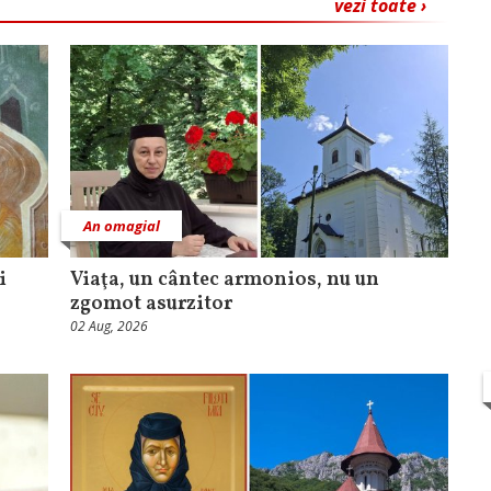
vezi toate ›
An omagial
i
Viaţa, un cântec armonios, nu un
zgomot asurzitor
02 Aug, 2026