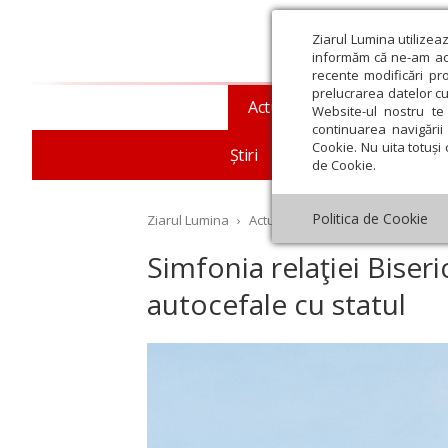
Ziarul Lumina utilizea
informăm că ne-am actu
recente modificări pr
prelucrarea datelor cu
Actualitate religioasă
T
Website-ul nostru te 
continuarea navigării 
Cookie. Nu uita totuși 
Știri
Mesaje și cuvântări
de Cookie.
Politica de Cookie
Ziarul Lumina
›
Actualitate religioasă
›
An omag
Simfonia relaţiei Bise
autocefale cu statul
st
Septembrie
Octombrie
Noiembrie
Decembrie
Ianuar