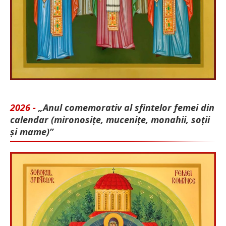
2026 -
„Anul comemorativ al sfintelor femei din
calendar (mironosițe, mu­cenițe, monahii, soții
și mame)”