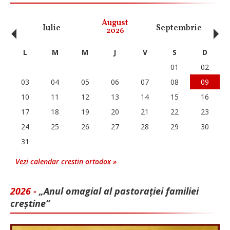
‹
›
August
Iulie
Septembrie
O
2026
L
M
M
J
V
S
D
01
02
03
04
05
06
07
08
09
10
11
12
13
14
15
16
17
18
19
20
21
22
23
24
25
26
27
28
29
30
31
Vezi calendar crestin ortodox »
2026 -
„Anul omagial al pastorației familiei
creștine”