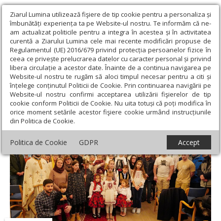
Ziarul Lumina utilizează fişiere de tip cookie pentru a personaliza și
îmbunătăți experiența ta pe Website-ul nostru. Te informăm că ne-
am actualizat politicile pentru a integra în acestea și în activitatea
curentă a Ziarului Lumina cele mai recente modificări propuse de
Regulamentul (UE) 2016/679 privind protecția persoanelor fizice în
ceea ce privește prelucrarea datelor cu caracter personal și privind
libera circulație a acestor date. Înainte de a continua navigarea pe
Website-ul nostru te rugăm să aloci timpul necesar pentru a citi și
Ziarul Lumina
›
Actualitate religioasă
›
Diaspora
›
Binecuvântări
înțelege conținutul Politicii de Cookie. Prin continuarea navigării pe
pentru românii din Norvegia
Website-ul nostru confirmi acceptarea utilizării fişierelor de tip
cookie conform Politicii de Cookie. Nu uita totuși că poți modifica în
Binecuvântări pentru românii din Norvegia
orice moment setările acestor fişiere cookie urmând instrucțiunile
din Politica de Cookie.
Politica de Cookie
GDPR
Accept