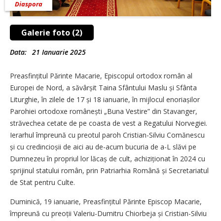
Diaspora
Galerie foto (2)
Data:
21 Ianuarie 2025
Preasfințitul Părinte Macarie, Episcopul ortodox român al
Europei de Nord, a săvârșit Taina Sfântului Maslu și Sfânta
Liturghie, în zilele de 17 și 18 ianuarie, în mijlocul enoriașilor
Parohiei ortodoxe românești „Buna Vestire” din Stavanger,
străvechea cetate de pe coasta de vest a Regatului Norvegiei.
Ierarhul împreună cu preotul paroh Cristian-Silviu Comănescu
și cu credincioșii de aici au de-acum bucuria de a-L slăvi pe
Dumnezeu în propriul lor lăcaș de cult, achiziționat în 2024 cu
sprijinul statului român, prin Patriarhia Română și Secretariatul
de Stat pentru Culte.
Duminică, 19 ianuarie, Preasfințitul Părinte Episcop Macarie,
împreună cu preoții Valeriu-Dumitru Chiorbeja și Cristian-Silviu