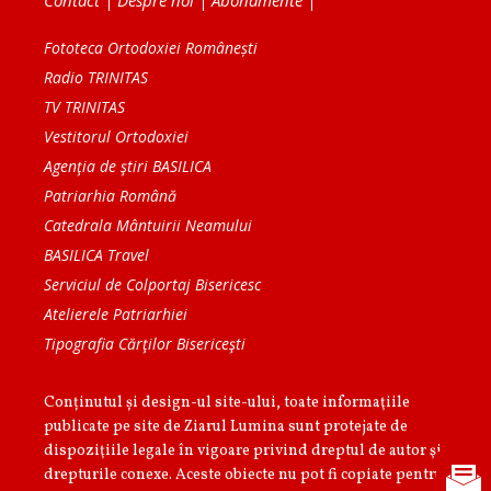
Contact
|
Despre noi
|
Abonamente
|
Fototeca Ortodoxiei Românești
Radio TRINITAS
TV TRINITAS
Vestitorul Ortodoxiei
Agenţia de ştiri BASILICA
Patriarhia Română
Catedrala Mântuirii Neamului
BASILICA Travel
Serviciul de Colportaj Bisericesc
Atelierele Patriarhiei
Tipografia Cărţilor Bisericeşti
Conținutul și design-ul site-ului, toate informaţiile
publicate pe site de Ziarul Lumina sunt protejate de
dispoziţiile legale în vigoare privind dreptul de autor şi
drepturile conexe. Aceste obiecte nu pot fi copiate pentru