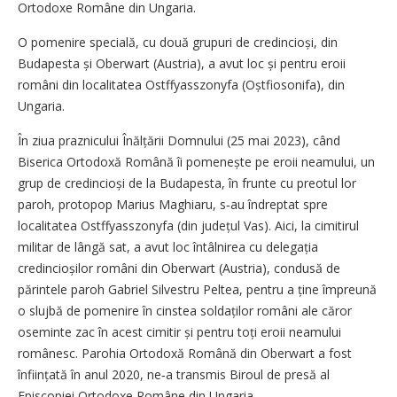
Ortodoxe Române din Ungaria.
O pomenire specială, cu două grupuri de credincioși, din
Budapesta și Oberwart (Austria), a avut loc și pentru eroii
români din localitatea Ostffyasszonyfa (Oștfiosonifa), din
Ungaria.
În ziua praznicului Înălțării Domnului (25 mai 2023), când
Biserica Ortodoxă Română îi pomenește pe eroii neamului, un
grup de credincioși de la Budapesta, în frunte cu preotul lor
paroh, protopop Marius Maghiaru, s‑au îndreptat spre
localitatea Ostffyasszonyfa (din județul Vas). Aici, la cimitirul
militar de lângă sat, a avut loc întâlnirea cu delegația
credincioșilor români din Oberwart (Austria), condusă de
părintele paroh Gabriel Silvestru Peltea, pentru a ține împreună
o slujbă de pomenire în cinstea soldaților români ale căror
oseminte zac în acest cimitir și pentru toți eroii neamului
românesc. Parohia Ortodoxă Română din Oberwart a fost
înființată în anul 2020, ne‑a transmis Biroul de presă al
Episcopiei Ortodoxe Române din Ungaria.