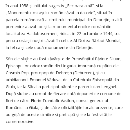
în anul 1958 și intitulat sugestiv „Fecioara albă”, și la
„Monumentul ostaşului român căzut la datorie”, situat în
parcela românească a cimitirului municipal din Debrețin; o altă
pomenire a avut loc și la monumentul eroilor români din
localitatea Haidubosormeni, ridicat în 22 octombrie 1944, tot
pentru ostașii noștri căzuți în cel de‑Al Doilea Război Mondial,
la fel ca și cele două monumente din Debrețin.
Sfintele slujbe au fost săvârșite de Preasfințitul Părinte Siluan,
Episcopul ortodox român din Ungaria, împreună cu părintele
Cosmin Pop, protopop de Debrețin (Debrecen), și cu
arhidiaconul Emanuel Văduva, de la Catedrala Episcopală din
Giula, iar la Săcal a participat părintele paroh Iulian Lenghel.
După slujbe au urmat de fiecare dată depuneri de coroane de
flori de către Florin Trandafir Vasilon, consul general al
României la Giula, și de către oficialitățile locale prezente, care
au grijă de aceste cimitire și participă și ele la festivitățile
comemorative.