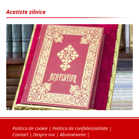
Acatiste zilnice
Politica de cookie
|
Politica de confidențialitate
|
Contact
|
Despre noi
|
Abonamente
|