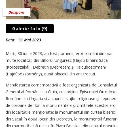
Diaspora
Galerie foto (9)
Data:
31 Mai 2023
Marți, 30 iunie 2023, au fost pomeniți eroii români din mai
multe localități din Bihorul Unguresc (Hajdú Bihar): Săcal
(Körösszakál), Debrețin (Debrecen) și Haidubosormeni
(Hajdúböszörmény), după obiceiul din anii trecuți.
Manifestarea comemorativă a fost organizată de Consulatul
General al României la Giula, cu sprijinul Episcopiei Ortodoxe
Române din Ungaria și a cuprins slujbe religioase și depuneri
de coroane de flori la monumentele și cimitirele acestor eroi
din localitățile menționate: la monumentul din curtea bisericii
din Săcal; în două locuri din Debrețin, la monumentul funerar
din marmură albă ridicat în Piața Bocskai, din centrul orașului,