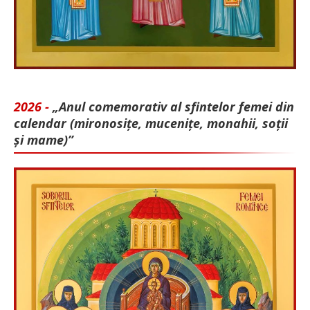
2026 -
„Anul comemorativ al sfintelor femei din
calendar (mironosițe, mu­cenițe, monahii, soții
și mame)”