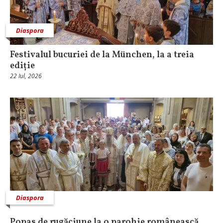
Diaspora
Festivalul bucuriei de la München, la a treia
ediție
22 Iul, 2026
Diaspora
Popas de rugăciune la o parohie românească