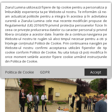
Ziarul Lumina utilizează fişiere de tip cookie pentru a personaliza și
îmbunătăți experiența ta pe Website-ul nostru. Te informăm că ne-
am actualizat politicile pentru a integra în acestea și în activitatea
curentă a Ziarului Lumina cele mai recente modificări propuse de
Regulamentul (UE) 2016/679 privind protecția persoanelor fizice în
ceea ce privește prelucrarea datelor cu caracter personal și privind
libera circulație a acestor date. Înainte de a continua navigarea pe
Website-ul nostru te rugăm să aloci timpul necesar pentru a citi și
Ziarul Lumina
›
Actualitate religioasă
›
Diaspora
›
Pomenirea
înțelege conținutul Politicii de Cookie. Prin continuarea navigării pe
eroilor români în Bihorul Unguresc
Website-ul nostru confirmi acceptarea utilizării fişierelor de tip
cookie conform Politicii de Cookie. Nu uita totuși că poți modifica în
Pomenirea eroilor români în Bihorul
orice moment setările acestor fişiere cookie urmând instrucțiunile
din Politica de Cookie.
Unguresc
Politica de Cookie
GDPR
Accept