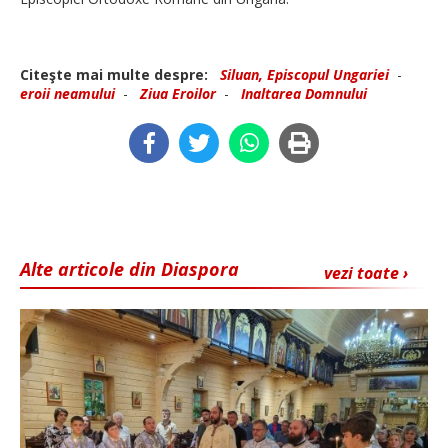
Citeşte mai multe despre:
Siluan, Episcopul Ungariei
-
eroii neamului
-
Ziua Eroilor
-
Inaltarea Domnului
Alte articole din Diaspora
vezi toate ›