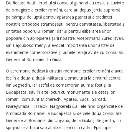
De fiecare dată, ierarhul și consulul general au rostit și cuvinte
de omagiere a eroilor români, care au depus jertfa supremă
pe câmpul de luptă pentru apărarea patriei și a credinței
noastre ortodoxe strămoșești, pentru demnitatea, libertatea și
unitatea poporului român, dar și pentru eliberarea unor
popoare din apropierea țării noastre. Viceprimarul Sürés Isván,
din Hajdúbösörmény, a evocat importanța unor astfel de
evenimente comemorative și bunele relații avute cu Consulatul
General al României din Giula.
O ceremonie dedicată cinstirii memoriei eroilor români a avut
loc în a doua zi după Înălțarea Domnului și la cimitirul central
din Seghedin, iar astfel de comemorări au mai fost și la
Budapesta, sau în alte locuri cu monumente ale ostașilor
români, cum sunt Micherechi, Apateu, Săcal, Șărcad,
Nyíregyhaza, Tiszalök, Nagykereki ș.a., ele fiind organizate de
Ambasada României la Budapesta și de cele două Consulate
Generale al României din Ungaria, de la Giula și Seghedin, cu
sprijinul ierarhului sau al altor clerici din cadrul Episcopiei