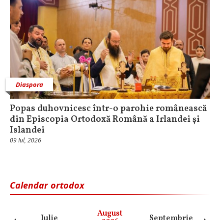
Diaspora
Popas duhovnicesc într-o parohie românească
din Episcopia Ortodoxă Română a Irlandei și
Islandei
09 Iul, 2026
Calendar ortodox
August
Iulie
Septembrie
O