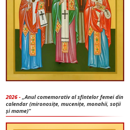
2026 -
„Anul comemorativ al sfintelor femei din
calendar (mironosițe, mu­cenițe, monahii, soții
și mame)”