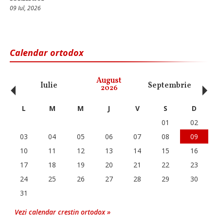
09 Iul, 2026
Calendar ortodox
‹
›
August
Iulie
Septembrie
O
2026
L
M
M
J
V
S
D
01
02
03
04
05
06
07
08
09
10
11
12
13
14
15
16
17
18
19
20
21
22
23
24
25
26
27
28
29
30
31
Vezi calendar crestin ortodox »