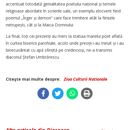
accentuat totodată genialitatea poetului național și temele
religioase abordate în scrierile sale, un exemplu elocvent fiind
poemul „Înger și demon” care face trimitere atât la ființele
netrupești, cât și la Maica Domnului.
La final, toți cei prezenți au mers la statuia marelui poet aflată
în curtea bisericii parohiale, acolo unde preoții i-au miruit și i-au
binecuvântat cu apă sfințită pe credincioși, ne-a transmis
diaconul Ștefan Umbrărescu.
Citeşte mai multe despre:
Ziua Culturii Nationale
Alte articole din Diaspora