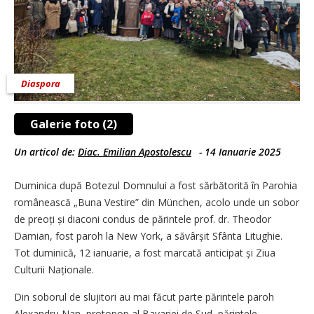
Diaspora
Galerie foto (2)
Un articol de:
Diac. Emilian Apostolescu
-
14 Ianuarie 2025
Duminica după Botezul Domnului a fost sărbătorită în Parohia
românească „Buna Vestire” din München, acolo unde un sobor
de preoți și diaconi condus de părintele prof. dr. Theodor
Damian, fost paroh la New York, a săvârșit Sfânta Litughie.
Tot duminică, 12 ianuarie, a fost marcată anticipat și Ziua
Culturii Naționale.
Din soborul de slujitori au mai făcut parte părintele paroh
Alexandru Nan, protopop al Bavariei de Sud, părintele