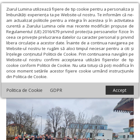
Ziarul Lumina utilizează fişiere de tip cookie pentru a personaliza și
îmbunătăți experiența ta pe Website-ul nostru. Te informăm că ne-
am actualizat politicile pentru a integra în acestea și în activitatea
curentă a Ziarului Lumina cele mai recente modificări propuse de
Regulamentul (UE) 2016/679 privind protecția persoanelor fizice în
ceea ce privește prelucrarea datelor cu caracter personal și privind
libera circulație a acestor date. Înainte de a continua navigarea pe
Website-ul nostru te rugăm să aloci timpul necesar pentru a citi și
Ziarul Lumina
›
Actualitate religioasă
›
Diaspora
›
Ziua Culturii
înțelege conținutul Politicii de Cookie. Prin continuarea navigării pe
Naționale sărbătorită anticipat în capitala Bavariei
Website-ul nostru confirmi acceptarea utilizării fişierelor de tip
cookie conform Politicii de Cookie. Nu uita totuși că poți modifica în
Ziua Culturii Naționale sărbătorită
orice moment setările acestor fişiere cookie urmând instrucțiunile
din Politica de Cookie.
anticipat în capitala Bavariei
Politica de Cookie
GDPR
Accept