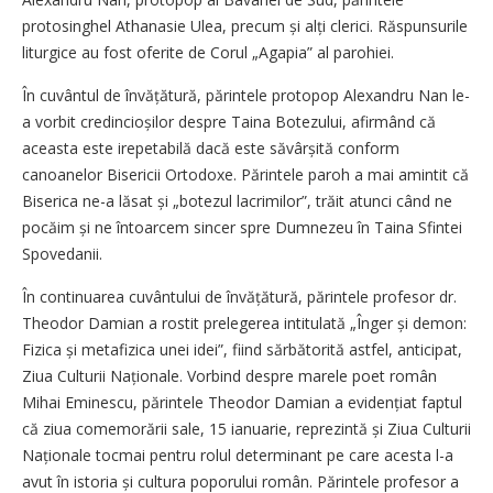
protosinghel Athanasie Ulea, precum și alți clerici. Răspunsurile
liturgice au fost oferite de Corul „Agapia” al parohiei.
În cuvântul de învățătură, părintele protopop Alexandru Nan le-
a vorbit credincioșilor despre Taina Botezului, afirmând că
aceasta este irepetabilă dacă este săvârșită conform
canoanelor Bisericii Ortodoxe. Părintele paroh a mai amintit că
Biserica ne-a lăsat și „botezul lacrimilor”, trăit atunci când ne
pocăim și ne întoarcem sincer spre Dumnezeu în Taina Sfintei
Spovedanii.
În continuarea cuvântului de învățătură, părintele profesor dr.
Theodor Damian a rostit prelegerea intitulată „Înger și demon:
Fizica și metafizica unei idei”, fiind sărbătorită astfel, anticipat,
Ziua Culturii Naționale. Vorbind despre marele poet român
Mihai Eminescu, părintele Theodor Damian a evidențiat faptul
că ziua comemorării sale, 15 ianuarie, reprezintă și Ziua Culturii
Naționale tocmai pentru rolul determinant pe care acesta l-a
avut în istoria și cultura poporului român. Părintele profesor a