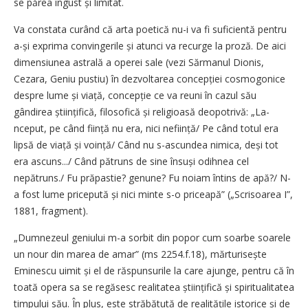
se părea îngust și limitat.
Va constata curând că arta poetică nu-i va fi suficientă pentru
a-și exprima convingerile și atunci va recurge la proză. De aici
dimensiunea astrală a operei sale (vezi Sărmanul Dionis,
Cezara, Geniu pustiu) în dezvoltarea concepției cosmogonice
despre lume și viață, concepție ce va reuni în cazul său
gândirea științifică, filosofică și religioasă deopotrivă: „La-
nceput, pe când ființă nu era, nici neființă/ Pe când totul era
lipsă de viață și voință/ Când nu s-ascundea nimica, deși tot
era ascuns.../ Când pătruns de sine însuși odihnea cel
nepătruns./ Fu prăpastie? genune? Fu noiam întins de apă?/ N-
a fost lume pricepută și nici minte s-o priceapă” („Scrisoarea I”,
1881, fragment).
„Dumnezeul geniului m-a sorbit din popor cum soarbe soarele
un nour din marea de amar” (ms 2254.f.18), mărturisește
Eminescu uimit și el de răspunsurile la care ajunge, pentru că în
toată opera sa se regăsesc realitatea științifică și spiritualitatea
timpului său. În plus, este străbătută de realitățile istorice și de