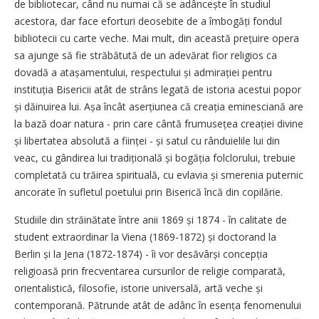
de bibliotecar, când nu numai că se adâncește în studiul
acestora, dar face eforturi deosebite de a îmbogăți fondul
bibliotecii cu carte veche. Mai mult, din această prețuire opera
sa ajunge să fie străbătută de un adevărat fior religios ca
dovadă a atașa­mentului, respectului și admirației pentru
instituția Bisericii atât de strâns legată de istoria acestui popor
și dăinuirea lui. Așa încât aser­țiunea că creația eminesciană are
la bază doar natura - prin care cântă frumusețea creației divine
și libertatea absolută a ființei - și satul cu rânduielile lui din
veac, cu gândirea lui tradițională și bogăția folclorului, trebuie
completată cu trăirea spirituală, cu evlavia și smerenia puternic
ancorate în sufletul poetului prin Biserică încă din copilărie.
Studiile din străinătate între anii 1869 și 1874 - în calitate de
student extraordinar la Viena (1869-1872) și doctorand la
Berlin și la Jena (1872-1874) - îi vor desăvârși concepția
religioasă prin frecventarea cursurilor de religie comparată,
orientalistică, filosofie, istorie universală, artă veche și
contemporană. Pătrunde atât de adânc în esența fenomenului