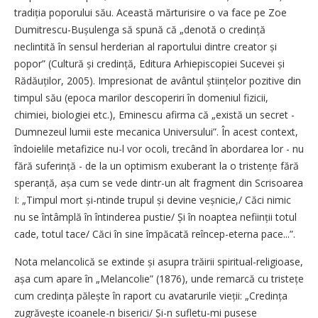
tradiția poporului său. Această mărturisire o va face pe Zoe
Dumitrescu-Bușulenga să spună că „denotă o credință
neclintită în sensul herderian al raportului dintre creator și
popor” (Cultură și credință, Editura Arhiepiscopiei Sucevei și
Rădăuților, 2005). Impresionat de avântul științelor pozitive din
timpul său (epoca marilor descoperiri în domeniul fizicii,
chimiei, biologiei etc.), Eminescu afirma că „există un secret -
Dumnezeul lumii este mecanica Universului”. În acest context,
îndoielile metafizice nu-l vor ocoli, trecând în abordarea lor - nu
fără suferință - de la un optimism exuberant la o tristențe fără
speranță, așa cum se vede dintr-un alt fragment din Scrisoarea
I: „Timpul mort și-ntinde trupul și devine veșnicie,/ Căci nimic
nu se întâmplă în întinderea pustie/ Și în noaptea neființii totul
cade, totul tace/ Căci în sine împăcată reîncep-eterna pace...”.
Nota melancolică se extinde și asupra trăirii spiritual-religioase,
așa cum apare în „Melancolie” (1876), unde remarcă cu tristețe
cum credința pălește în raport cu avatarurile vieții: „Credința
zugră­vește icoanele-n biserici/ Și-n sufletu-mi pusese