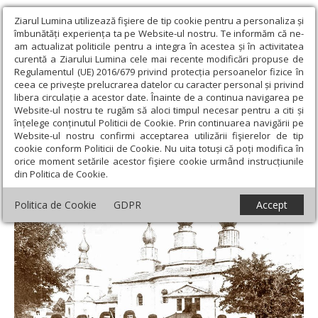
Ziarul Lumina utilizează fişiere de tip cookie pentru a personaliza și
îmbunătăți experiența ta pe Website-ul nostru. Te informăm că ne-
am actualizat politicile pentru a integra în acestea și în activitatea
curentă a Ziarului Lumina cele mai recente modificări propuse de
Regulamentul (UE) 2016/679 privind protecția persoanelor fizice în
ceea ce privește prelucrarea datelor cu caracter personal și privind
libera circulație a acestor date. Înainte de a continua navigarea pe
Website-ul nostru te rugăm să aloci timpul necesar pentru a citi și
Ziarul Lumina
›
Actualitate religioasă
›
Documentar
›
Mihai
înțelege conținutul Politicii de Cookie. Prin continuarea navigării pe
Eminescu la Mănăstirea Agafton
Website-ul nostru confirmi acceptarea utilizării fişierelor de tip
cookie conform Politicii de Cookie. Nu uita totuși că poți modifica în
Mihai Eminescu la Mănăstirea Agafton
orice moment setările acestor fişiere cookie urmând instrucțiunile
din Politica de Cookie.
Politica de Cookie
GDPR
Accept