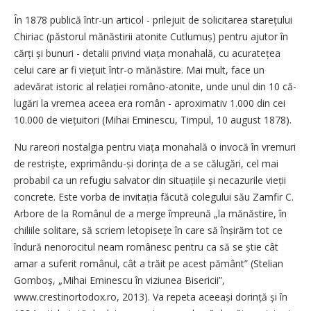
În 1878 publică într-un articol - prilejuit de solicitarea starețului
Chiriac (păstorul mănăstirii atonite Cutlumuș) pentru ajutor în
cărți și bunuri - detalii privind viața monahală, cu acuratețea
celui care ar fi viețuit într-o mănăstire. Mai mult, face un
adevărat istoric al relației româno-atonite, unde unul din 10 că­
lugări la vremea aceea era român - aproximativ 1.000 din cei
10.000 de viețuitori (Mihai Eminescu, ­Timpul, 10 august 1878).
Nu rareori nostalgia pentru viața monahală o invocă în vremuri
de restriște, exprimându-și dorința de a se călugări, cel mai
probabil ca un refugiu salvator din situațiile și necazurile vieții
concrete. Este vorba de invitația făcută colegului său Zamfir C.
Arbore de la Românul de a merge împreună „la mănăstire, în
chiliile solitare, să scriem letopisețe în care să înșirăm tot ce
îndură nenorocitul neam românesc pentru ca să se știe cât
amar a suferit românul, cât a trăit pe acest pământ” (Stelian
Gomboș, „Mihai Eminescu în viziunea Bisericii”,
www.crestinortodox.ro, 2013). Va repeta aceeași dorință și în