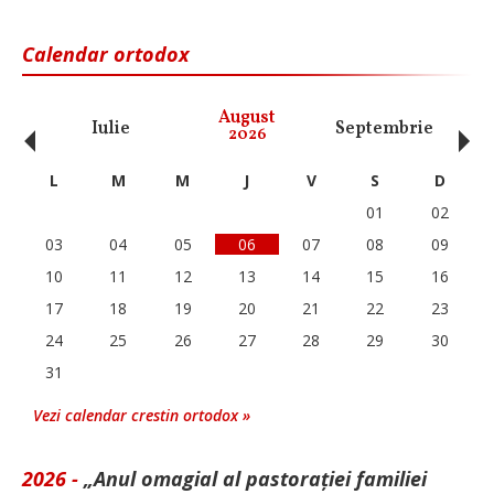
Calendar ortodox
‹
›
August
Iulie
Septembrie
O
2026
L
M
M
J
V
S
D
01
02
03
04
05
06
07
08
09
10
11
12
13
14
15
16
17
18
19
20
21
22
23
24
25
26
27
28
29
30
31
Vezi calendar crestin ortodox »
2026 -
„Anul omagial al pastorației familiei