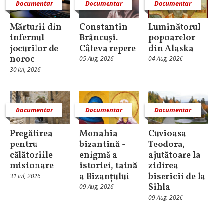
Documentar
Documentar
Documentar
Mărturii din
Constantin
Luminătorul
infernul
Brâncuși.
popoarelor
jocurilor de
Câteva repere
din Alaska
noroc
05 Aug, 2026
04 Aug, 2026
30 Iul, 2026
Documentar
Documentar
Documentar
Pregătirea
Monahia
Cuvioasa
pentru
bizantină -
Teodora,
călătoriile
enigmă a
ajutătoare la
misionare
istoriei, taină
zidirea
a Bizanțului
bisericii de la
31 Iul, 2026
Sihla
09 Aug, 2026
09 Aug, 2026