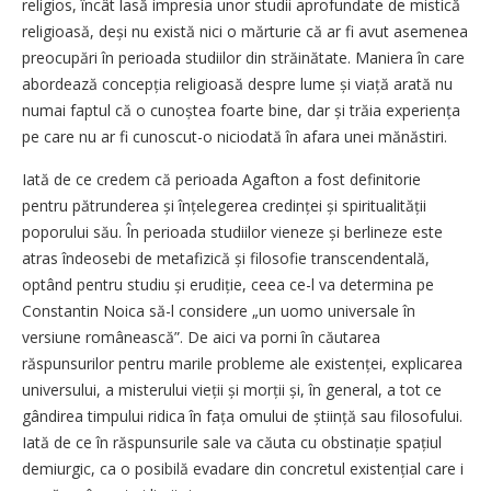
religios, încât lasă impresia unor studii aprofundate de mistică
religioasă, deși nu există nici o mărturie că ar fi avut asemenea
preocupări în perioada studiilor din străinătate. Maniera în care
abordează concepția religioasă despre lume și viață arată nu
numai faptul că o cunoștea foarte bine, dar și trăia experiența
pe care nu ar fi cunoscut-o niciodată în afara unei mănăstiri.
Iată de ce credem că perioada Agafton a fost definitorie
pentru pătrunderea și înțelegerea credinței și spiritualității
poporului său. În perioada studiilor vieneze și berlineze este
atras îndeosebi de metafizică și filosofie transcendentală,
optând pentru studiu și erudiție, ceea ce-l va determina pe
Constantin Noica să-l considere „un uomo universale în
versiune românească”. De aici va porni în căutarea
răspunsurilor pentru marile probleme ale existenței, explicarea
universului, a misterului vieții și morții și, în general, a tot ce
gândirea timpului ridica în fața omului de știință sau filosofului.
Iată de ce în răspunsurile sale va căuta cu obstinație spațiul
demiurgic, ca o posibilă evadare din concretul existențial care i