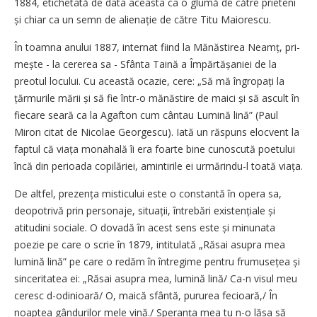
1884, etichetată de data aceasta ca o glumă de către prieteni
și chiar ca un semn de alienație de către Titu Maiorescu.
În toamna anului 1887, internat fiind la Mănăstirea Neamț, pri­
mește - la cererea sa - Sfânta Taină a Împărtășaniei de la
preotul locului. Cu această ocazie, cere: „Să mă îngropați la
țărmurile mării și să fie într-o mănăstire de maici și să ascult în
fiecare seară ca la Agafton cum cântau Lumină lină” (Paul
Miron citat de Nicolae Georgescu). Iată un răspuns elocvent la
faptul că viața monahală îi era foarte bine cunoscută poetului
încă din perioada copilăriei, amintirile ei urmărindu-l toată viața.
De altfel, prezența misticului este o constantă în opera sa,
deopotrivă prin personaje, situații, întrebări existențiale și
atitudini sociale. O dovadă în acest sens este și minunata
poezie pe care o scrie în 1879, intitulată „Răsai asupra mea
lumină lină” pe care o redăm în întregime pentru frumusețea și
sinceritatea ei: „Răsai asupra mea, lumină lină/ Ca-n visul meu
ceresc d-odinioară/ O, maică sfântă, pururea fecioară,/ În
noaptea gândurilor mele vină./ Speranța mea tu n-o lăsa să