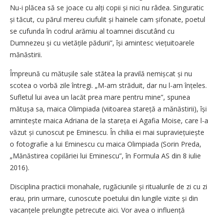
Nu-i plăcea să se joace cu alți copii și nici nu râdea. Singuratic
și tăcut, cu părul mereu ciufulit și hainele cam șifonate, poetul
se cufunda în codrul arămiu al toamnei discutând cu
Dumnezeu și cu vietățile pădurii”, își amintesc viețuitoarele
mănăstirii.
Împreună cu mătușile sale stătea la pravilă nemișcat și nu
scotea o vorbă zile întregi. „M-am străduit, dar nu l-am înțeles.
Sufletul lui avea un lacăt prea mare pentru mine”, spunea
mătușa sa, maica Olimpiada (viitoarea stareță a mănăstirii), își
amintește maica Adriana de la stareța ei Agafia Moise, care l-a
văzut și cunoscut pe Eminescu. În chilia ei mai supraviețuiește
o fotografie a lui Eminescu cu maica Olimpiada (Sorin Preda,
„Mănăstirea copilăriei lui Eminescu”, în Formula AS din 8 iulie
2016).
Disciplina practicii monahale, rugăciunile și ritualurile de zi cu zi
erau, prin urmare, cunoscute poetului din lungile vizite și din
vacanțele prelungite petrecute aici. Vor avea o influență