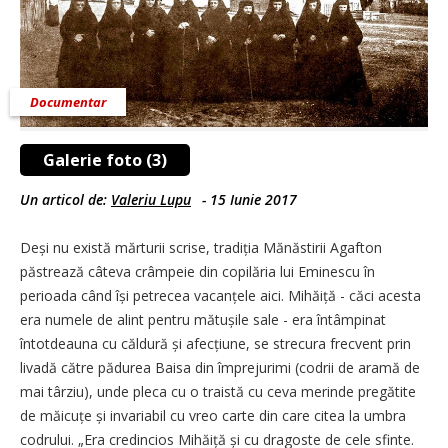
Documentar
Galerie foto (3)
Un articol de:
Valeriu Lupu
-
15 Iunie 2017
Deși nu există mărturii scrise, tradiția Mănăstirii Agafton
păstrează câteva crâmpeie din copilăria lui Eminescu în
perioada când își petrecea vacanțele aici. Mihăiță - căci acesta
era numele de alint pentru mătușile sale - era întâmpinat
întotdeauna cu căldură și afecțiune, se strecura frecvent prin
livadă către pădurea Baisa din împrejurimi (codrii de aramă de
mai târziu), unde pleca cu o traistă cu ceva merinde pregătite
de măicuțe și invariabil cu vreo carte din care citea la umbra
codrului. „Era credincios Mihăiță și cu dragoste de cele sfinte.