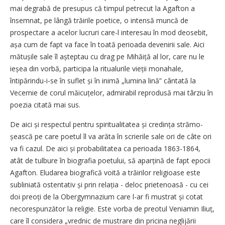
mai degrabă de presupus că timpul petrecut la Agafton a
însemnat, pe lângă trăirile poetice, o intensă muncă de
prospectare a acelor lucruri care-l interesau în mod deosebit,
așa cum de fapt va face în toată perioada devenirii sale. Aici
mă­tușile sale îl așteptau cu drag pe Mihăiță al lor, care nu le
ieșea din vorbă, participa la ritualurile vieții monahale,
întipărindu-i-se în suflet și în inimă „lumina lină” cântată la
Vecernie de corul măicuțelor, admirabil reprodusă mai târziu în
poezia citată mai sus.
De aici și respectul pentru spiritualitatea și credința strămo­
șească pe care poetul îl va arăta în scrierile sale ori de câte ori
va fi cazul. De aici și probabilitatea ca perioada 1863-1864,
atât de tulbure în biografia poetului, să aparțină de fapt epocii
Agafton. Eludarea biografică voită a trăirilor religioase este
subliniată ostentativ și prin relația - deloc prietenoasă - cu cei
doi preoți de la Obergymnazium care l-ar fi mustrat și cotat
necorespunzător la religie. Este vorba de preotul Veniamin Iliuț,
care îl considera „vrednic de mustrare din pricina neglijării