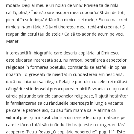
moară/ Deși al meu e un noian de vină/ Privirea ta de milă
caldă, plină,/ Îndurătoare-asupra mea coboară./ Străin de toți,
pierdut în suferința/ Adâncă a nimicniciei mele,/ Eu nu mai cred
nimic și n-am tărie./ Dă-mi tinerețea mea, redă-mi credința/ Și
reapari din cerul tău de stele:/ Ca să te-ador de acum pe veci,
Marie!”.
Interesantă în biografiile care descriu copilăria lui Eminescu
este eludarea interesată sau, nu rareori, persiflarea aspectelor
religioase în formarea poetului, comițându-se astfel - în opinia
noastră - o greșeală de neiertat în cunoașterea eminesciană,
dacă nu chiar un sacrilegiu. Relațiile poetului cu cele trei mătuși
călugărițe și îndeosebi preocuparea maicii Fevronia, cu ajutorul
căreia pătrunde tainele canoanelor religioase, îl ajută hotărâtor
în familiarizarea sa cu rânduielile bisericești în lungile vacanțe
pe care le petrece aici, cu sau fără mama sa. A afirma că
viitorul poet și-a însușit chirilica din rarele lecturi jurnalistice pe
care le făcea tatăl său ținându-l în brațe este o exagerare fără
acoperire (Petru Rezuș „O copilărie nepereche”, pag. 11). Este