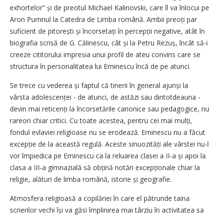
exhortelor” și de preotul Michael Kalinovski, care îl va înlocui pe
Aron Pumnul la Catedra de Limba română. Ambii preoți par
suficient de pitorești și încorsetați în percepții negative, atât în
biografia scrisă de G. Călinescu, cât și la Petru Rezuș, încât să-i
creeze cititorului impresia unui profil de ateu convins care se
structura în personalitatea lui Eminescu încă de pe atunci.
Se trece cu vederea și faptul că tinerii în general ajunși la
vârsta adolescenței - de atunci, de astăzi sau dintotdeauna -
devin mai reticenți la încorsetările canonice sau pedagogice, nu
rareori chiar critici. Cu toate acestea, pentru cei mai mulți,
fondul evlaviei religioase nu se erodează. Eminescu nu a făcut
excepție de la această regulă. Aceste sinuozități ale vârstei nu-l
vor împiedica pe Eminescu ca la reluarea clasei a II-a și apoi la
clasa a III-a gimnazială să obțină notări excepționale chiar la
religie, alături de limba română, istorie și geografie.
Atmosfera religioasă a copilăriei în care el pătrunde taina
scrierilor vechi își va găsi împlinirea mai târziu în activitatea sa