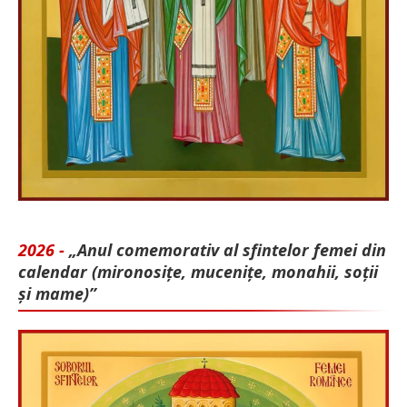
2026 -
„Anul comemorativ al sfintelor femei din
calendar (mironosițe, mu­cenițe, monahii, soții
și mame)”