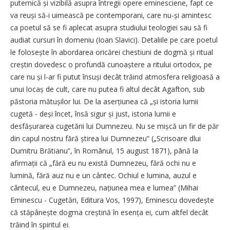
puternică și vizibilă asupra întregii opere eminesciene, fapt ce
va reuși să-i uimească pe contemporani, care nu-și amintesc
ca poetul să se fi aplecat asupra studiului teologiei sau să fi
audiat cursuri în domeniu (Ioan Slavici). Detaliile pe care poetul
le folosește în abordarea oricărei ches­tiuni de dogmă și ritual
creștin dovedesc o profundă cunoaștere a ritului ortodox, pe
care nu și l-ar fi putut însuși decât trăind atmosfera religioasă a
unui locaș de cult, care nu putea fi altul decât Agafton, sub
păstoria mătușilor lui. De la aser­țiunea că „și istoria lumii
cugetă - deși încet, însă sigur și just, istoria lumii e
desfășurarea cugetării lui Dumnezeu. Nu se mișcă un fir de păr
din capul nostru fără știrea lui Dumnezeu” („Scrisoare dlui
Dumitru Brătianu”, în Românul, 15 august 1871), până la
afirmații că „fără eu nu există Dumnezeu, fără ochi nu e
lumină, fără auz nu e un cântec. Ochiul e lumina, auzul e
cântecul, eu e Dumnezeu, națiunea mea e lumea” (Mihai
Eminescu - Cugetări, Editura Vos, 1997), Eminescu dovedește
că stăpânește dogma creștină în esența ei, cum altfel decât
trăind în spiritul ei.