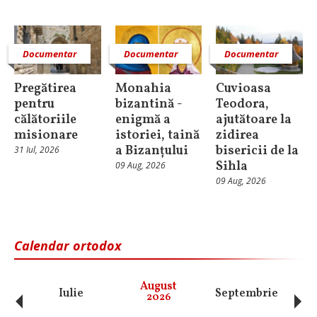
Documentar
Documentar
Documentar
Pregătirea
Monahia
Cuvioasa
pentru
bizantină -
Teodora,
călătoriile
enigmă a
ajutătoare la
misionare
istoriei, taină
zidirea
a Bizanțului
bisericii de la
31 Iul, 2026
Sihla
09 Aug, 2026
09 Aug, 2026
Calendar ortodox
‹
›
August
Iulie
Septembrie
O
2026