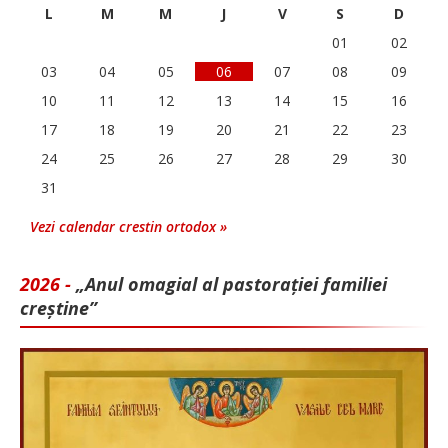
L
M
M
J
V
S
D
01
02
03
04
05
06
07
08
09
10
11
12
13
14
15
16
17
18
19
20
21
22
23
24
25
26
27
28
29
30
31
Vezi calendar crestin ortodox »
2026 -
„Anul omagial al pastorației familiei
creștine”