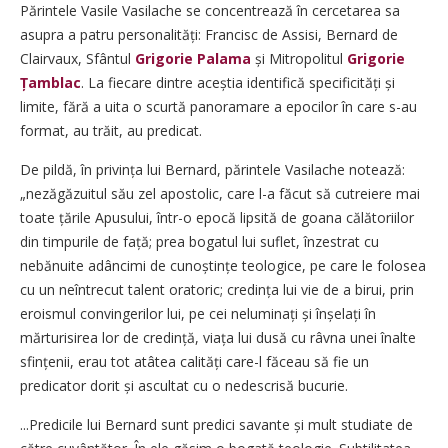
Părintele Vasile Vasilache se concentrează în cercetarea sa
asupra a patru personalități: Francisc de Assisi, Bernard de
Clairvaux, Sfântul
Grigorie Palama
și Mitropolitul
Grigorie
Țamblac
. La fiecare dintre aceștia identifică speci­fi­cități și
limite, fără a uita o scurtă panoramare a epocilor în care s-au
format, au trăit, au predicat.
De pildă, în privința lui Bernard, părintele Vasilache notează:
„nezăgăzuitul său zel apostolic, care l-a făcut să cutreiere mai
toate țările Apusului, într-o epocă lipsită de goana călătoriilor
din timpurile de față; prea bogatul lui suflet, înzestrat cu
nebănuite adâncimi de cunoștințe teologice, pe care le folosea
cu un neîntrecut talent oratoric; credința lui vie de a birui, prin
eroismul convingerilor lui, pe cei neluminați și înșelați în
mărturisirea lor de credință, viața lui dusă cu râvna unei înalte
sfințenii, erau tot atâtea calități care-l făceau să fie un
predicator dorit și ascultat cu o nedescrisă bucurie.
...Predicile lui Bernard sunt predici savante și mult studiate de