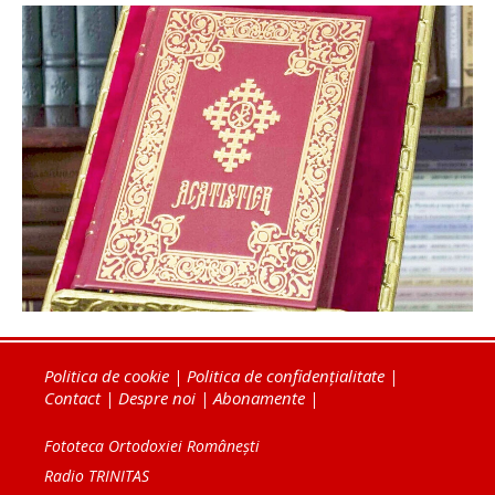
Politica de cookie
|
Politica de confidențialitate
|
Contact
|
Despre noi
|
Abonamente
|
Fototeca Ortodoxiei Românești
Radio TRINITAS