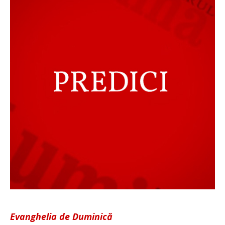
Evanghelia de Duminică