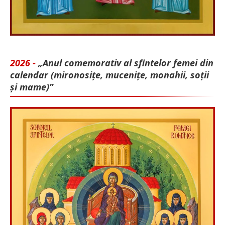
2026 -
„Anul comemorativ al sfintelor femei din
calendar (mironosițe, mu­cenițe, monahii, soții
și mame)”