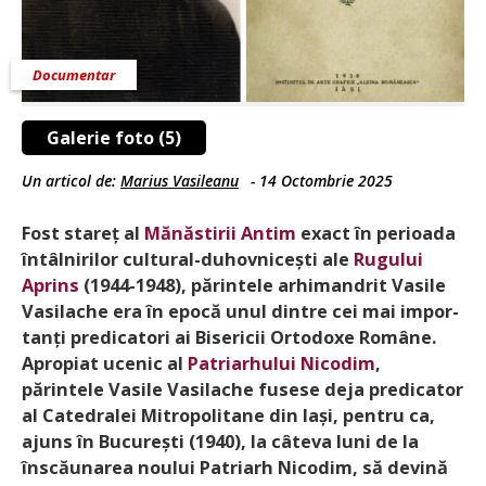
Documentar
Galerie foto (5)
Un articol de:
Marius Vasileanu
-
14 Octombrie 2025
Fost stareț al
Mănăstirii Antim
exact în perioada
întâlnirilor cultural-duhovnicești ale
Rugului
Aprins
(1944-1948), părintele arhimandrit Vasile
Vasilache era în epocă unul dintre cei mai impor­
tanți predicatori ai Bisericii Orto­doxe Române.
Apropiat ucenic al
Patriarhului Nicodim
,
părintele Vasile Vasilache fusese deja predicator
al Catedralei Mitropolitane din Iași, pentru ca,
ajuns în București (1940), la câteva luni de la
înscăunarea noului Patriarh Nicodim, să devină