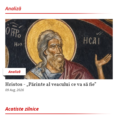
Analiză
Analiză
Hristos - „Părinte al veacului ce va să fie”
09 Aug, 2026
Acatiste zilnice