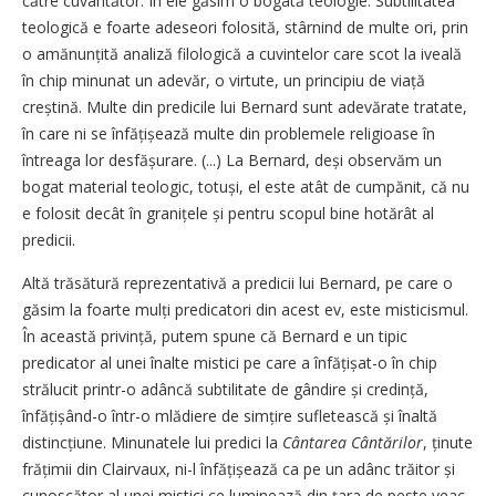
că­tre cuvântător. În ele găsim o bo­­gată teologie. Subtilitatea
teologică e foarte adeseori folosită, stâr­nind de multe ori, prin
o amă­nun­țită analiză filologică a cuvintelor care scot la iveală
în chip minunat un adevăr, o virtute, un principiu de viață
creștină. Multe din predicile lui Bernard sunt adevărate tratate,
în care ni se înfă­țișează multe din problemele religioase în
întreaga lor desfă­șu­rare. (...) La Bernard, deși observăm un
bogat material teologic, totuși, el este atât de cumpănit, că nu
e folosit decât în granițele și pentru scopul bine hotărât al
predicii.
Altă trăsătură reprezentativă a predicii lui Bernard, pe care o
găsim la foarte mulți predicatori din acest ev, este misticismul.
În aceas­tă privință, putem spune că Bernard e un tipic
predicator al unei înalte mistici pe care a înfă­țișat-o în chip
strălucit printr-o adâncă subtilitate de gândire și credință,
înfățișând-o într-o mlădiere de simțire sufletească și înaltă
distinc­țiune. Minunatele lui predici la
Cân­tarea Cântărilor
, ținute
frăți­mii din Clairvaux, ni-l înfățișează ca pe un adânc trăitor și
cunoscător al unei mistici ce luminează din țara de peste veac,