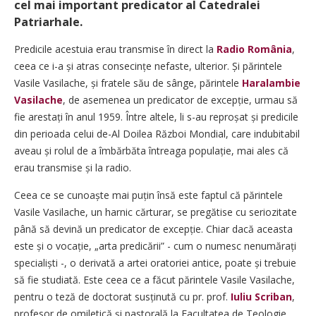
cel mai important predicator al Catedralei
Patriarhale.
Predicile acestuia erau transmise în direct la
Radio România
,
ceea ce i-a și atras consecințe nefaste, ulterior. Și părintele
Vasile Vasilache, și fratele său de sânge, părintele
Haralambie
Vasilache
, de asemenea un predicator de excep­ție, urmau să
fie arestați în anul 1959. Între altele, li s-au reproșat și predicile
din perioada celui de-Al Doilea Război Mondial, care indubitabil
aveau și rolul de a îmbărbăta întreaga populație, mai ales că
erau transmise și la radio.
Ceea ce se cunoaște mai puțin însă este faptul că părintele
Vasile Vasilache, un harnic cărturar, se pregătise cu seriozitate
până să devină un predicator de excepție. Chiar dacă aceasta
este și o voca­ție, „arta predicării” - cum o numesc nenumărați
specialiști -, o de­rivată a artei oratoriei antice, poate și trebuie
să fie studiată. Este ceea ce a făcut părintele Vasile Vasilache,
pentru o teză de doctorat susținută cu pr. prof.
Iuliu Scriban
,
profesor de omiletică și pastorală la Facultatea de Teologie