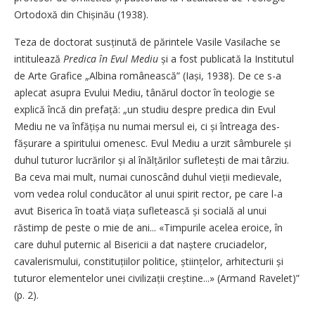
Ortodoxă din Chișinău (1938).
Teza de doctorat susținută de părintele Vasile Vasilache se
intitulează
Predica în Evul Mediu
și a fost publicată la Institutul
de Arte Grafice „Albina românească” (Iași, 1938). De ce s-a
aplecat asupra Evului Mediu, tânărul doctor în teologie se
explică încă din prefață: „un studiu despre predica din Evul
Mediu ne va înfățișa nu numai mersul ei, ci și întreaga des­
fășurare a spiritului omenesc. Evul Mediu a urzit sâmburele și
duhul tuturor lucrărilor și al înălțărilor sufletești de mai târziu.
Ba ceva mai mult, numai cunoscând duhul vieții medievale,
vom vedea rolul conducător al unui spirit rector, pe care l-a
avut Biserica în toată viața sufletească și socială al unui
răstimp de peste o mie de ani... «Timpurile acelea eroice, în
care duhul puternic al Bisericii a dat naștere cruciadelor,
cavalerismului, constituțiilor politice, știin­țelor, arhitecturii și
tuturor elementelor unei civilizații creș­tine...» (Armand Ravelet)”
(p. 2).