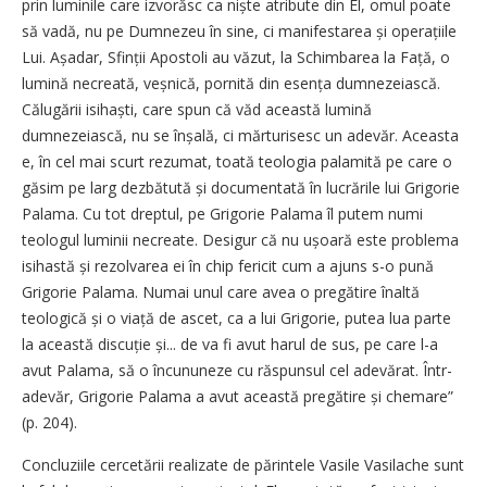
prin luminile care izvorăsc ca niște atribute din El, omul poate
să vadă, nu pe Dumnezeu în sine, ci manifestarea și operațiile
Lui. Așadar, Sfinții Apostoli au văzut, la Schimbarea la Față, o
lumină necreată, veș­nică, pornită din esența dumnezeiască.
Călugării isihaști, care spun că văd această lumină
dumnezeiască, nu se înșală, ci mărturisesc un adevăr. Aceasta
e, în cel mai scurt rezumat, toată teologia palamită pe care o
găsim pe larg dezbătută și documentată în lucrările lui Grigorie
Palama. Cu tot dreptul, pe Grigorie Palama îl putem numi
teologul luminii necreate. Desigur că nu ușoară este problema
isihastă și rezolvarea ei în chip fericit cum a ajuns s-o pună
Grigorie Palama. Numai unul care avea o pregătire înaltă
teologică și o viață de ascet, ca a lui Grigorie, putea lua parte
la această discuție și... de va fi avut harul de sus, pe care l-a
avut Palama, să o încununeze cu răspunsul cel adevărat. Într-
adevăr, Grigorie Palama a avut această pregătire și chemare”
(p. 204).
Concluziile cercetării realizate de părintele Vasile Vasilache sunt