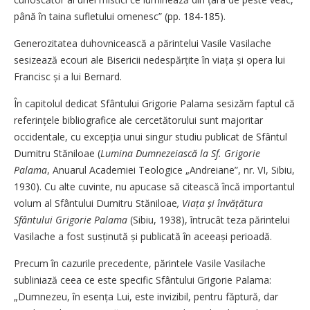
până în taina sufletului omenesc” (pp. 184-185).
Generozitatea duhovnicească a părintelui Vasile Vasilache
sesizează ecouri ale Bisericii nedespăr­țite în viața și opera lui
Francisc și a lui Bernard.
În capitolul dedicat Sfântului Grigorie Palama sesizăm faptul că
referințele bibliografice ale cercetătorului sunt majoritar
occidentale, cu excepția unui singur studiu publicat de Sfântul
Dumitru Stăniloae (
Lumina Dumnezeiască la Sf. Grigorie
Palama
, Anua­rul Academiei Teologice „Andreiane”, nr. VI, Sibiu,
1930). Cu alte cuvinte, nu apucase să citească încă importantul
volum al Sfântului Dumitru Stăniloae
, Viața și învățătura
Sfântului Grigorie Palama
(Sibiu, 1938), întrucât teza părintelui
Vasilache a fost sus­ți­nută și publicată în aceeași perioadă.
Precum în cazurile precedente, părintele Vasile Vasilache
subliniază ceea ce este specific Sfântului Grigorie Palama:
„Dumnezeu, în esența Lui, este invizibil, pentru făptură, dar