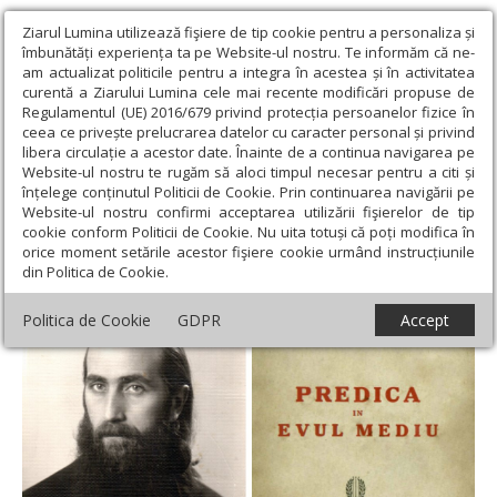
Ziarul Lumina utilizează fişiere de tip cookie pentru a personaliza și
îmbunătăți experiența ta pe Website-ul nostru. Te informăm că ne-
am actualizat politicile pentru a integra în acestea și în activitatea
curentă a Ziarului Lumina cele mai recente modificări propuse de
Regulamentul (UE) 2016/679 privind protecția persoanelor fizice în
ceea ce privește prelucrarea datelor cu caracter personal și privind
libera circulație a acestor date. Înainte de a continua navigarea pe
Website-ul nostru te rugăm să aloci timpul necesar pentru a citi și
Ziarul Lumina
›
Actualitate religioasă
›
Documentar
›
Predicile
înțelege conținutul Politicii de Cookie. Prin continuarea navigării pe
părintelui Vasile Vasilache
Website-ul nostru confirmi acceptarea utilizării fişierelor de tip
cookie conform Politicii de Cookie. Nu uita totuși că poți modifica în
Predicile părintelui Vasile Vasilache
orice moment setările acestor fişiere cookie urmând instrucțiunile
din Politica de Cookie.
Politica de Cookie
GDPR
Accept