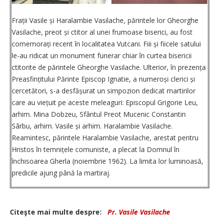
Frații Vasile și Haralambie Vasilache, părintele lor Gheorghe
Vasilache, preot și ctitor al unei frumoase biserici, au fost
come­mo­rați recent în localitatea Vutcani. Fiii și fiicele satului
le-au ridicat un monument funerar chiar în curtea bisericii
ctitorite de părintele Gheorghe Vasilache. Ulterior, în prezența
Preasfințitului Părinte Episcop Ignatie, a nume­roși clerici și
cercetători, s-a desfășurat un simpozion dedicat martirilor
care au viețuit pe aceste meleaguri: Episcopul Grigorie Leu,
arhim. Mina Dobzeu, Sfântul Preot Mucenic Constantin
Sârbu, arhim. Vasile și arhim. Haralambie Vasilache.
Reamintesc, părintele Haralambie Vasilache, arestat pentru
Hristos în temnițele comuniste, a plecat la Domnul în
închisoarea Gherla (noiembrie 1962). La limita lor luminoasă,
predicile ajung până la martiraj.
Citeşte mai multe despre:
Pr. Vasile Vasilache