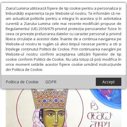
Ziarul Lumina utilizează fişiere de tip cookie pentru a personaliza și
îmbunătăți experiența ta pe Website-ul nostru. Te informăm că ne-
am actualizat politicile pentru a integra în acestea și în activitatea
curentă a Ziarului Lumina cele mai recente modificări propuse de
Regulamentul (UE) 2016/679 privind protecția persoanelor fizice în
ceea ce privește prelucrarea datelor cu caracter personal și privind
libera circulație a acestor date. Înainte de a continua navigarea pe
Website-ul nostru te rugăm să aloci timpul necesar pentru a citi și
Ziarul Lumina
›
Actualitate religioasă
›
Documentar
›
Sfânta
înțelege conținutul Politicii de Cookie. Prin continuarea navigării pe
Tamara, regina miroforă a Georgiei
Website-ul nostru confirmi acceptarea utilizării fişierelor de tip
cookie conform Politicii de Cookie. Nu uita totuși că poți modifica în
Sfânta Tamara, regina miroforă a Georgiei
orice moment setările acestor fişiere cookie urmând instrucțiunile
din Politica de Cookie.
Politica de Cookie
GDPR
Accept