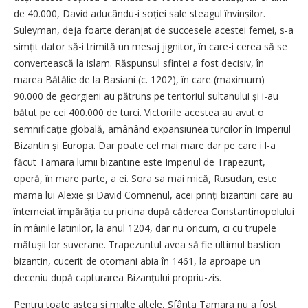
de 40.000, David aducându-i soției sale steagul învinșilor.
Süleyman, deja foarte deranjat de succesele acestei femei, s-a
simțit dator să-i trimită un mesaj jignitor, în care-i cerea să se
convertească la islam. Răspunsul sfintei a fost decisiv, în
marea Bătălie de la Basiani (c. 1202), în care (maximum)
90.000 de georgieni au pătruns pe teritoriul sultanului și i-au
bătut pe cei 400.000 de turci. Victoriile acestea au avut o
semnificație globală, amânând expansiunea turcilor în Imperiul
Bizantin și Europa. Dar poate cel mai mare dar pe care i l-a
făcut Tamara lumii bizantine este Imperiul de Trapezunt,
operă, în mare parte, a ei. Sora sa mai mică, Rusudan, este
mama lui Alexie și David Comnenul, acei prinți bizantini care au
întemeiat împărăția cu pricina după căderea Constantinopolului
în mâinile latinilor, la anul 1204, dar nu oricum, ci cu trupele
mătușii lor suverane. Trapezuntul avea să fie ultimul bas­tion
bizantin, cucerit de otomani abia în 1461, la aproape un
deceniu după capturarea Bizanțului propriu-zis.
Pentru toate astea și multe altele, Sfânta Tamara nu a fost