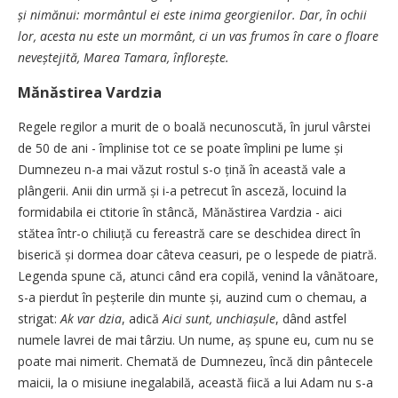
și nimănui: mormântul ei este inima georgienilor. Dar, în ochii
lor, acesta nu este un mormânt, ci un vas frumos în care o floare
neveștejită, Marea Tamara, înflorește.
Mănăstirea Vardzia
Regele regilor a murit de o boală necunoscută, în jurul vârstei
de 50 de ani - împlinise tot ce se poate împlini pe lume și
Dumnezeu n-a mai văzut rostul s-o țină în această vale a
plângerii. Anii din urmă și i-a petrecut în asceză, locuind la
formidabila ei ctitorie în stâncă, Mănăstirea Vardzia - aici
stătea într-o chiliuță cu fereastră care se deschidea direct în
biserică și dormea doar câteva ceasuri, pe o lespede de piatră.
Legenda spune că, atunci când era copilă, venind la vânătoare,
s-a pierdut în peșterile din munte și, auzind cum o chemau, a
strigat:
Ak var dzia
, adică
Aici sunt, unchiașule
, dând astfel
numele lavrei de mai târziu. Un nume, aș spune eu, cum nu se
poate mai nimerit. Chemată de Dumnezeu, încă din pântecele
maicii, la o misiune inegalabilă, această fiică a lui Adam nu s-a