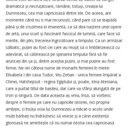
dramatică și necruțătoare, rămâne, totuși, creația lui
Dumnezeu, cea mai capricioasă dintre ele. De aceea, are
momente când nu o mai recunoști, când pare că se leapădă
până și de cruzimea ei imanentă, ca să dea naștere unei opere
de artă, unui scurt și fascinant fascicul de lumină, care face să
merite, din plin, trecerea îngrozitoare a timpului. Ca un armăsar
sălbatic, puțini au fost cei care au reușit să o îmblânzească cu
adevărat, să călărească pe spinarea timpului fără să fie
aruncați din șa și, dintre aceștia puțini, și mai puține au fost
femei. Ne vin câteva nume de monarhi feminini în minte:
Elisabeta I din casa Tudor, Wu Zetian - unica femeie-împărat a
Chinei, Hatshepsut - regina Egiptului și, poate, Irina Ateniana,
care a purtat titlul de basileu, dar care va sfârși alungată de pe
tron și singură. De data aceasta aș vrea, însă, să vorbesc
despre o femeie pe care nu capriciile istoriei, nici propria
ambiție, ci însăși voia lui Dumnezeu a ridicat-o acolo unde
mulți bărbați nu îndrăznesc să viseze și a cărei existență
glorioasă ne amintește că nu numai istoria cea capricioasă