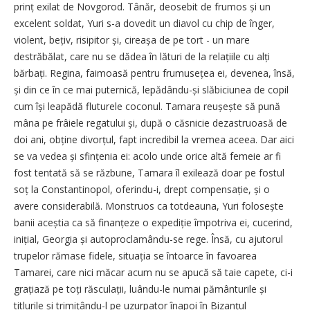
prinț exilat de Novgorod. Tânăr, deosebit de frumos și un
excelent soldat, Yuri s-a dovedit un diavol cu chip de înger,
violent, bețiv, risipitor și, cireașa de pe tort - un mare
destrăbălat, care nu se dădea în lături de la relațiile cu alți
bărbați. Regina, faimoasă pentru frumusețea ei, devenea, însă,
și din ce în ce mai puternică, lepădându-și slăbiciunea de copil
cum își leapădă fluturele coconul. Tamara reușește să pună
mâna pe frâiele regatului și, după o căsnicie dezastruoasă de
doi ani, obține divorțul, fapt incredibil la vremea aceea. Dar aici
se va vedea și sfințenia ei: acolo unde orice altă femeie ar fi
fost tentată să se răzbune, Tamara îl exilează doar pe fostul
soț la Constantinopol, oferindu-i, drept com­pensație, și o
avere considerabilă. Monstruos ca totdeauna, Yuri fo­losește
banii aceștia ca să fi­nan­țeze o expediție împotriva ei, cuce­rind,
inițial, Georgia și autoproclamându-se rege. Însă, cu ajutorul
trupelor rămase fidele, si­tuația se întoarce în favoarea
Tamarei, care nici măcar acum nu se apucă să taie capete, ci-i
grațiază pe toți răsculații, luându-le numai pământurile și
titlurile și tri­mi­țându-l pe uzurpator înapoi în Bizanțul