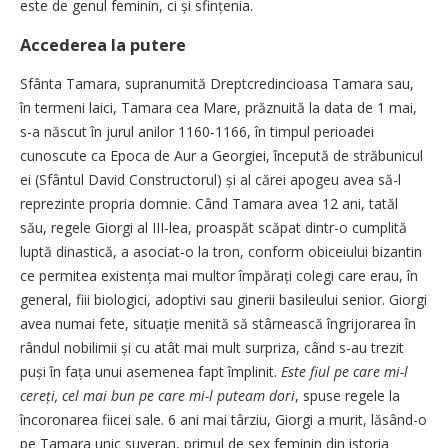
este de genul ­feminin, ci și sfințenia.
Accederea la putere
Sfânta Tamara, supranumită Dreptcredincioasa Tamara sau,
în termeni laici, Tamara cea Mare, prăznuită la data de 1 mai,
s-a născut în jurul anilor 1160-1166, în timpul perioadei
cunoscute ca Epoca de Aur a Georgiei, începută de străbunicul
ei (Sfântul David Constructorul) și al cărei apogeu avea să-l
reprezinte propria domnie. Când Tamara avea 12 ani, tatăl
său, regele Giorgi al III-lea, proaspăt scăpat dintr-o cumplită
luptă dinastică, a asociat-o la tron, conform obiceiului bizantin
ce permitea existența mai multor împărați colegi care erau, în
general, fiii biologici, adoptivi sau ginerii basileului senior. Giorgi
avea numai fete, situație menită să stârnească îngrijorarea în
rândul nobilimii și cu atât mai mult surpriza, când s-au trezit
puși în fața unui asemenea fapt împlinit.
Este fiul pe care mi-l
cereți, cel mai bun pe care mi-l puteam dori
, spuse regele la
încoronarea fiicei sale. 6 ani mai târziu, Giorgi a murit, lăsând-o
pe Tamara unic suveran, primul de sex feminin din istoria