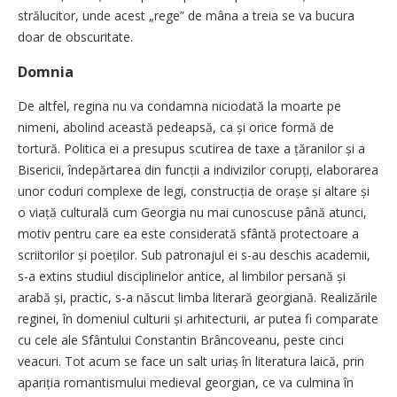
strălucitor, unde acest „rege” de mâna a treia se va bucura
doar de obscuritate.
Domnia
De altfel, regina nu va condamna niciodată la moarte pe
nimeni, abolind această pedeapsă, ca și orice formă de
tortură. Politica ei a presupus scutirea de taxe a ță­ranilor și a
Bisericii, îndepărtarea din funcții a indivizilor corupți, elaborarea
unor coduri complexe de legi, construcția de orașe și altare și
o viață culturală cum ­Georgia nu mai cunoscuse până atunci,
motiv pentru care ea este considerată sfântă protectoare a
scriitorilor și poeților. Sub patronajul ei s-au deschis academii,
s-a extins studiul disciplinelor antice, al limbilor persană și
arabă și, practic, s-a născut limba literară georgiană. Realizările
reginei, în domeniul culturii și arhitecturii, ar putea fi comparate
cu cele ale Sfântului Constantin Brâncoveanu, peste cinci
veacuri. Tot acum se face un salt uriaș în literatura laică, prin
apariția romantismului medieval georgian, ce va culmina în