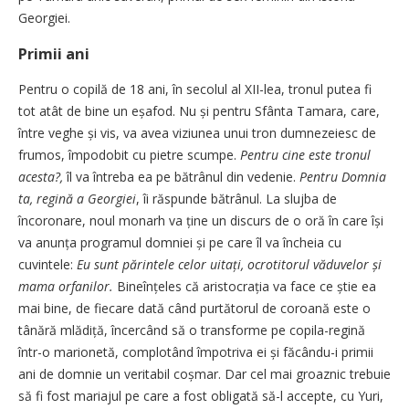
Georgiei.
Primii ani
Pentru o copilă de 18 ani, în secolul al XII-lea, tronul putea fi
tot atât de bine un eșafod. Nu și pentru Sfânta Tamara, care,
între ­veghe și vis, va avea viziunea unui tron dumnezeiesc de
frumos, ­împodobit cu pietre scumpe.
Pentru cine este tronul
acesta?,
îl va întreba ea pe bătrânul din vedenie.
Pentru Domnia
ta, regină a Georgiei
, îi răspunde bătrânul. La slujba de
încoronare, noul monarh va ține un discurs de o oră în care își
va anunța programul domniei și pe care îl va încheia cu
cuvintele:
Eu sunt părintele celor uitați, ocrotitorul văduvelor și
mama orfanilor.
Bineînțeles că aristocrația va face ce știe ea
mai bine, de fiecare dată când purtătorul de coroană este o
tânără mlădiță, încercând să o transforme pe copila-regină
într-o marionetă, complotând împotriva ei și făcându-i primii
ani de domnie un veritabil coșmar. Dar cel mai groaznic trebuie
să fi fost mariajul pe care a fost obligată să-l accepte, cu Yuri,