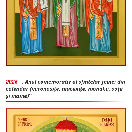
2026 -
„Anul comemorativ al sfintelor femei din
calendar (mironosițe, mu­cenițe, monahii, soții
și mame)”