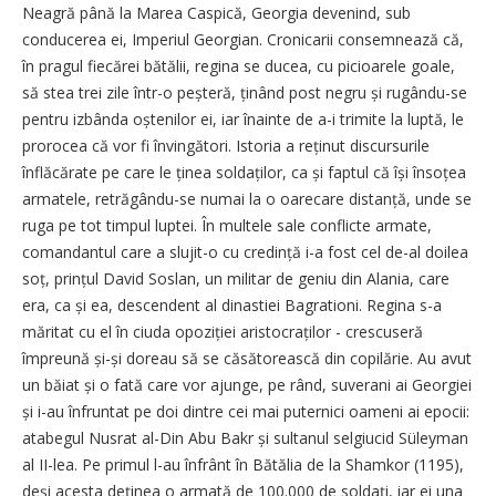
Neagră până la Marea Caspică, Georgia devenind, sub
conducerea ei, Imperiul Geor­gian. Cronicarii consemnează că,
în pragul fiecărei bătălii, regina se ducea, cu picioarele goale,
să stea trei zile într-o peșteră, ținând post negru și rugându-se
pentru izbânda oștenilor ei, iar înainte de a-i trimite la luptă, le
prorocea că vor fi învingători. Istoria a reținut discursurile
înflăcărate pe care le ținea soldaților, ca și faptul că își însoțea
armatele, retrăgându-se numai la o oarecare dis­tanță, unde se
ruga pe tot timpul luptei. În multele sale conflicte armate,
comandantul care a slujit-o cu credință i-a fost cel de-al doilea
soț, prințul David Soslan, un militar de geniu din Alania, care
era, ca și ea, descendent al dinastiei Bagrationi. Regina s-a
măritat cu el în ciuda opoziției aristocraților - crescuseră
împreună și-și doreau să se căsătorească din copilărie. Au avut
un băiat și o fată care vor ajunge, pe rând, suverani ai Georgiei
și i-au înfruntat pe doi dintre cei mai puternici oameni ai epocii:
atabegul Nusrat al-Din Abu Bakr și sultanul selgiucid Süleyman
al II-lea. Pe primul l-au înfrânt în Bătălia de la Shamkor (1195),
deși acesta deținea o armată de 100.000 de soldați, iar ei una