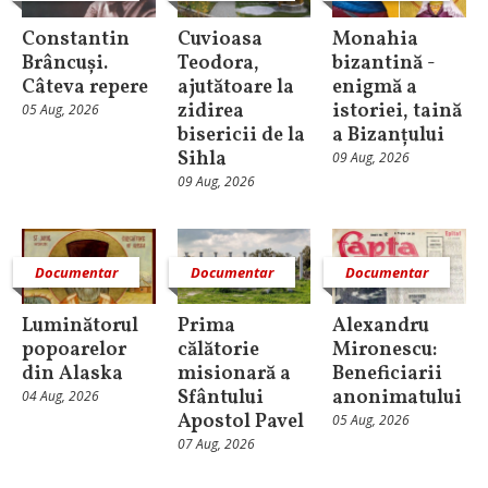
Constantin
Cuvioasa
Monahia
Brâncuși.
Teodora,
bizantină -
Câteva repere
ajutătoare la
enigmă a
zidirea
istoriei, taină
05 Aug, 2026
bisericii de la
a Bizanțului
Sihla
09 Aug, 2026
09 Aug, 2026
Documentar
Documentar
Documentar
Luminătorul
Prima
Alexandru
popoarelor
călătorie
Mironescu:
din Alaska
misionară a
Beneficiarii
Sfântului
anonimatului
04 Aug, 2026
Apostol Pavel
05 Aug, 2026
07 Aug, 2026