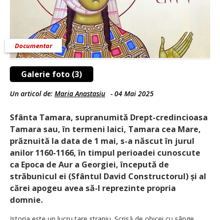
Documentar
Galerie foto (3)
Un articol de:
Maria Anastasiu
-
04 Mai 2025
Sfânta Tamara, supranumită Drept­-cre­dincioasa
Tamara sau, în termeni laici, Tamara cea Mare,
prăznuită la data de 1 mai, s-a născut în jurul
anilor 1160-1166, în timpul perioadei cunoscute
ca Epoca de Aur a Georgiei, începută de
străbunicul ei (Sfântul David Constructorul) și al
cărei apogeu avea să-l reprezinte propria
domnie.
Istoria este un lucru tare straniu. Scrisă de obicei cu sânge,