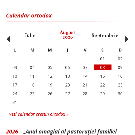
Calendar ortodox
‹
›
August
Iulie
Septembrie
O
2026
L
M
M
J
V
S
D
01
02
03
04
05
06
07
08
09
10
11
12
13
14
15
16
17
18
19
20
21
22
23
24
25
26
27
28
29
30
31
Vezi calendar crestin ortodox »
2026 -
„Anul omagial al pastorației familiei