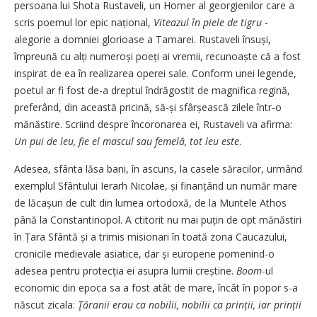
persoana lui Shota Rustaveli, un Homer al georgienilor care a
scris poemul lor epic național,
Viteazul în piele de tigru
-
alegorie a domniei glorioase a Tamarei. Rustaveli însuși,
împreună cu alți numeroși poeți ai vremii, recu­noaște că a fost
inspirat de ea în realizarea operei sale. Conform unei legende,
poetul ar fi fost de-a dreptul îndrăgostit de magnifica regină,
preferând, din această pricină, să-și sfârșească zilele într-o
mănăstire. Scriind despre încoronarea ei, Rustaveli va afirma:
Un pui de leu, fie el mascul sau femelă, tot leu este
.
Adesea, sfânta lăsa bani, în ascuns, la casele săracilor, urmând
exemplul Sfântului Ierarh Nicolae, și finanțând un număr mare
de lăcașuri de cult din lumea ortodoxă, de la Muntele Athos
până la Constantinopol. A ctitorit nu mai puțin de opt mănăstiri
în Țara Sfântă și a trimis misionari în toată zona Caucazului,
cronicile medievale asiatice, dar și europene pomenind-o
adesea pentru protecția ei asupra lumii creștine.
Boom
-ul
economic din epoca sa a fost atât de mare, încât în popor s-a
născut zicala:
Ţăranii erau ca nobilii, nobilii ca prinții, iar prinții