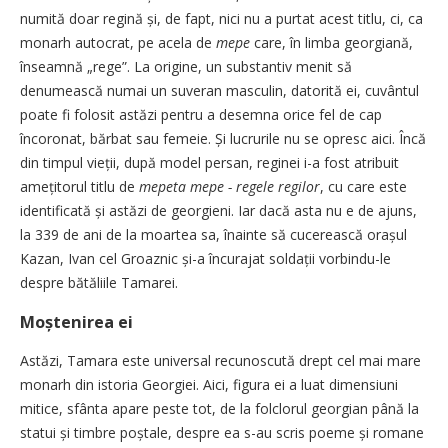
numită doar regină și, de fapt, nici nu a purtat acest titlu, ci, ca
monarh autocrat, pe acela de
mepe
care, în limba georgiană,
înseamnă „rege”. La origine, un substantiv menit să
denumească numai un suveran masculin, datorită ei, cuvântul
poate fi folosit astăzi pentru a desemna orice fel de cap
încoronat, bărbat sau femeie. Și lucrurile nu se opresc aici. Încă
din timpul vieții, după model persan, reginei i-a fost atribuit
amețitorul titlu de
mepeta mepe - regele regilor
, cu care este
identificată și astăzi de georgieni. Iar dacă asta nu e de ajuns,
la 339 de ani de la moartea sa, înainte să cucerească orașul
Kazan, Ivan cel Groaznic și-a încurajat soldații vorbindu-le
despre bătăliile ­Tamarei.
Moștenirea ei
Astăzi, Tamara este universal recunoscută drept cel mai mare
monarh din istoria Georgiei. Aici, figura ei a luat dimensiuni
mitice, sfânta apare peste tot, de la folclorul georgian până la
statui și timbre poștale, despre ea s-au scris poeme și romane