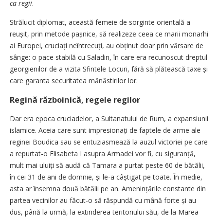
ca regii
.
Strălucit diplomat, această femeie de sorginte orientală a
reușit, prin metode pașnice, să realizeze ceea ce marii monarhi
ai Europei, cruciați neîntrecuți, au obținut doar prin vărsare de
sânge: o pace stabilă cu Saladin, în care era recunoscut dreptul
georgienilor de a vizita Sfintele Locuri, fără să plătească taxe și
care garanta securitatea mănăstirilor lor.
Regină războinică, regele regilor
Dar era epoca cruciadelor, a Sultanatului de Rum, a expansiunii
islamice. Aceia care sunt impresionați de faptele de arme ale
reginei Boudica sau se entuziasmează la auzul victoriei pe care
a repurtat-o Elisabeta I asupra Armadei vor fi, cu siguranță,
mult mai uluiți să audă că Tamara a purtat peste 60 de bătălii,
în cei 31 de ani de domnie, și le-a câștigat pe toate. În medie,
asta ar însemna două bătălii pe an. Amenințările constante din
partea vecinilor au făcut-o să răspundă cu mână forte și au
dus, până la urmă, la extinderea teritoriului său, de la Marea