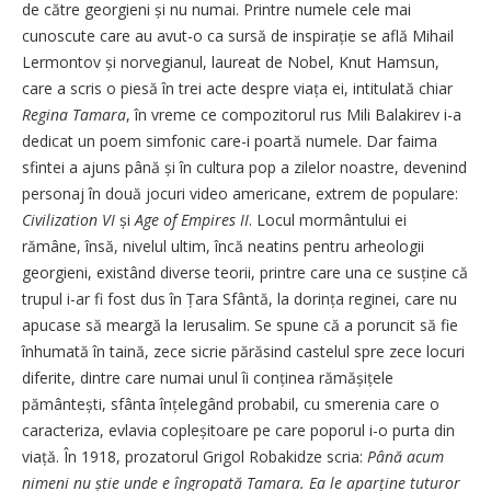
de către georgieni și nu numai. Printre numele cele mai
cunoscute care au avut-o ca sursă de inspirație se află Mihail
Lermontov și norvegianul, laureat de Nobel, Knut Hamsun,
care a scris o piesă în trei acte despre viața ei, intitulată chiar
Regina Tamara
, în vreme ce compozitorul rus Mili Balakirev i-a
dedicat un poem simfonic care-i poartă numele. Dar faima
sfintei a ajuns până și în cultura pop a zilelor noastre, devenind
personaj în două jocuri video americane, extrem de populare:
Civilization VI
și
Age of Empires II
. Locul mormântului ei
rămâne, însă, nivelul ultim, încă neatins pentru arheologii
georgieni, existând diverse teorii, printre care una ce susține că
trupul i-ar fi fost dus în Țara Sfântă, la dorința reginei, care nu
apucase să meargă la Ierusalim. Se spune că a poruncit să fie
înhumată în taină, zece sicrie părăsind castelul spre zece locuri
diferite, dintre care numai unul îi conținea rămășițele
pământești, sfânta înțelegând probabil, cu smerenia care o
caracteriza, evlavia copleșitoare pe care poporul i-o purta din
viață. În 1918, prozatorul Grigol Robakidze scria:
Până acum
nimeni nu știe unde e îngropată Tamara. Ea le aparține tuturor