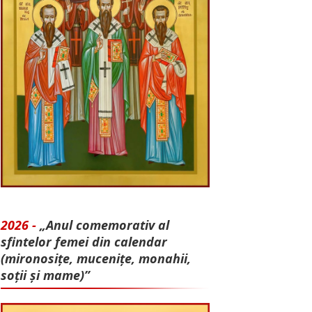
2026 -
„Anul comemorativ al
sfintelor femei din calendar
(mironosițe, mu­cenițe, monahii,
soții și mame)”