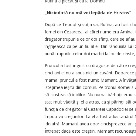
Rufina a plecat şi ea la Domnul.
„Niciodată nu mă voi lepăda de Hristos”
După ce Teodot şi soţia sa, Rufina, au fost ch
femei din Cezareea, al cărei nume era Amina, 
dregător trupurile celor doi sfinţi, care se afla
îngrijească ca pe un fiu al ei. Din rânduiala lu
pună trupurile celor doi martiri la loc de cinste
Pruncul a fost îngrijit cu dragoste de către creş
cinci ani el nu a spus nici un cuvânt. Deoarece 
mama, pruncul a fost numit Mamant. A învăţat l
isteţimea ieşită din comun. Pe tronul Romei s-a
să cinstească idolilor. Nu numai bărbaţii erau sil
stat mult vădită şi el a atras, ca şi părinţii săi
funcţia de dregător al Cezareei Capadociei se af
împotriva creştinilor. La el a fost adus tânărul 
idolatră. Mamant avea doar cincisprezece ani
Întrebat dacă este creştin, Mamant recunoaşte f