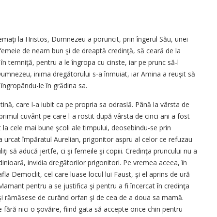
emaţi la Hristos, Dumnezeu a poruncit, prin îngerul Său, unei
femeie de neam bun şi de dreaptă credinţă, să ceară de la
u în temniţă, pentru a le îngropa cu cinste, iar pe prunc să-l
i Dumnezeu, inima dregătorului s-a înmuiat, iar Amina a reuşit să
, îngropându-le în grădina sa.
tină, care l-a iubit ca pe propria sa odras­lă. Până la vârsta de
primul cuvânt pe care l-a rostit după vârsta de cinci ani a fost
a cele mai bune şcoli ale timpului, deosebindu-se prin
 urcat împăratul Aurelian, prigonitor aspru al celor ce refuzau
iţi să aducă jertfe, ci şi femeile şi copiii. Credinţa pruncului nu a
 odinioară, invidia dregătorilor prigonitori. Pe vremea aceea, în
la Democlit, cel care luase locul lui Faust, şi el aprins de ură
Mamant pentru a se justifica şi pentru a fi încercat în credinţa
 şi rămăsese de curând orfan şi de cea de a doua sa mamă.
ără nici o şovăire, fiind gata să accepte orice chin pentru