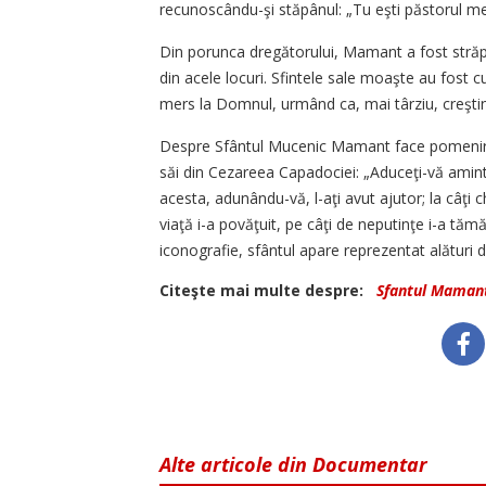
recunoscându-şi stăpânul: „Tu eşti păstorul m
Din porunca dregătorului, Mamant a fost străpun
din acele locuri. Sfintele sale moaşte au fost cu
mers la Domnul, urmând ca, mai târziu, creştinii
Despre Sfântul Mucenic Mamant face pomenire S
săi din Cezareea Capadociei: „Aduceţi-vă aminte 
acesta, adunându-vă, l-aţi avut ajutor; la câţi c
viaţă i-a povăţuit, pe câţi de neputinţe i-a tămădui
iconografie, sfântul apare reprezentat alături d
Citeşte mai multe despre:
Sfantul Maman
Alte articole din Documentar