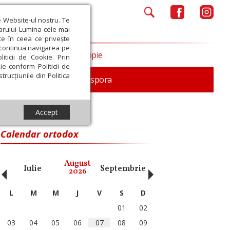
e Website-ul nostru. Te
iarului Lumina cele mai
ce în ceea ce privește
a continua navigarea pe
Opinii
Filantropie
iticii de Cookie. Prin
ie conform Politicii de
trucțiunile din Politica
In memoriam
Diaspora
Accept
Calendar ortodox
‹
›
August
Iulie
Septembrie
Octombrie
Noiembri
2026
L
M
M
J
V
S
D
01
02
03
04
05
06
07
08
09