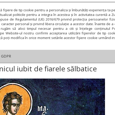
ză fişiere de tip cookie pentru a personaliza și îmbunătăți experiența ta p
alizat politicile pentru a integra în acestea și în activitatea curentă a Z
opuse de Regulamentul (UE) 2016/679 privind protecția persoanelor fizi
 caracter personal și privind libera circulație a acestor date. Înainte de 
eologie și spiritualitate
Educaţie și Cultură
Societate
rugăm să aloci timpul necesar pentru a citi și înțelege conținutul Pol
pe Website-ul nostru confirmi acceptarea utilizării fişierelor de tip cook
că poți modifica în orice moment setările acestor fişiere cookie urmând ins
An omagial
Comunicate de presă
Documentar
GDPR
tar
›
Sfântul Mamant, mucenicul iubit de fiarele sălbatice
ul iubit de fiarele sălbatice
ie
Februarie
Martie
Aprilie
Mai
Iunie