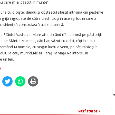
eu care m-ai păscut în munte”.
s cu o oişte, dându-şi obştescul sfârşit într-una din peşterile
 grijă îngropate de către credincioşi în acelaşi loc în care a
 sirieni să construiască aici o biserică.
fântul Vasile cel Mare atunci când îi îndeamnă pe păstoriţii
de Sfântul Mucenic, câţi l-aţi văzut cu ochii, câţi la lucrul
hemându-i numele, cu singur lucru a venit, pe câţi rătăciţi în
t, la câţi, murindu-le fiii, iarăşi la viaţă i-a întors”. În
e un leu.
t
vezi toate ›