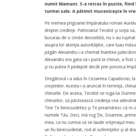
numit Mamant. S-a retras în pustie, fiind î
turmei sale. A pătimit muceniceşte în vr
Pe vremea prigoanei împăratului roman Aurelian
dreptei credinţe. Patricianul Teodot şi soţia sa
bucurau de o cinste deosebită, nu s-au ruşinat
asupra lor atenţia autorităţilor, care luau măsu
păgân Alexandru i-a chemat înaintea judecătorul
Alexandru era gata să-i pună la chinuri, a fost
şi nu putea fi pedepsit decât prin porunca împă
Dregătorul i-a adus în Cezareea Capadociei, la 
creştinilor. Acesta i-a aruncat în temniţă, chinu
chinurile. De aceea, Teodot se ruga lui Dumne
chinurilor, să părăsească credinţa cea adevăra
Tine Te binecuvântez şi Te preamăresc că m-ai 
numele Tău. Deci, mă rog Ţie, Doamne, primeşte
mea, ca nu cumva să se laude vrăjmaşul meu a
un fiu binecuvântat, rod al suferinţelor şi al dr