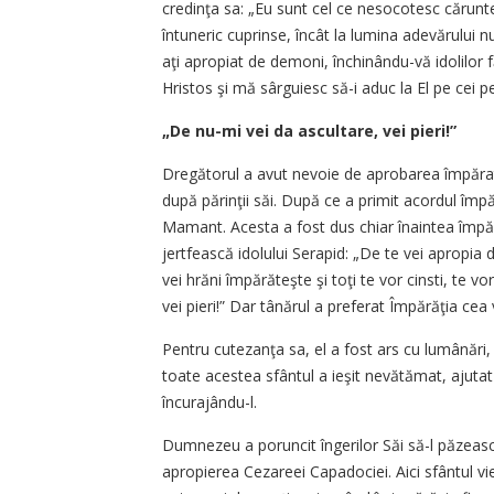
credinţa sa: „Eu sunt cel ce nesocotesc cărunte
întuneric cuprinse, încât la lumina adevărului n
aţi apropiat de demoni, închi­nându-vă idolilor 
Hristos şi mă sârguiesc să-i aduc la El pe cei p
„De nu-mi vei da ascultare, vei pieri!”
Dregătorul a avut nevoie de aprobarea împăratu
după părinţii săi. După ce a primit acordul împ
Mamant. Acesta a fost dus chiar înaintea împăra
jertfească idolului Serapid: „De te vei apropia de 
vei hrăni împărăteşte şi toţi te vor cinsti, te vor
vei pieri!” Dar tânărul a preferat Împărăţia cea 
Pentru cutezanţa sa, el a fost ars cu lumânări, 
toate acestea sfântul a ieşit nevătămat, ajuta
încurajându-l.
Dumnezeu a poruncit îngerilor Săi să-l păzească
apropierea Cezareei Capadociei. Aici sfântul vie