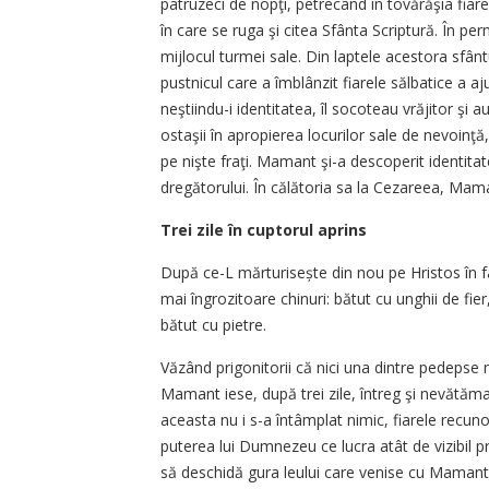
patruzeci de nopţi, petrecând în tovărăşia fiare
în care se ruga şi citea Sfânta Scriptură. În pe
mijlocul turmei sale. Din laptele acestora sfân
pustnicul care a îmblânzit fiarele sălbatice a a
neştiindu-i identitatea, îl socoteau vrăjitor şi 
ostaşii în apropierea locurilor sale de nevoinţă
pe nişte fraţi. Mamant şi-a descoperit identitat
dregătorului. În călătoria sa la Cezareea, Maman
Trei zile în cuptorul aprins
După ce-L mărturisește din nou pe Hristos în f
mai îngrozitoare chinuri: bătut cu unghii de fier
bătut cu pietre.
Văzând prigonitorii că nici una dintre pedepse n
Mamant iese, după trei zile, întreg şi nevătămat
aceasta nu i s-a întâmplat nimic, fiarele recuno
puterea lui Dumnezeu ce lucra atât de vizibi
să deschidă gura leului care venise cu Mamant 