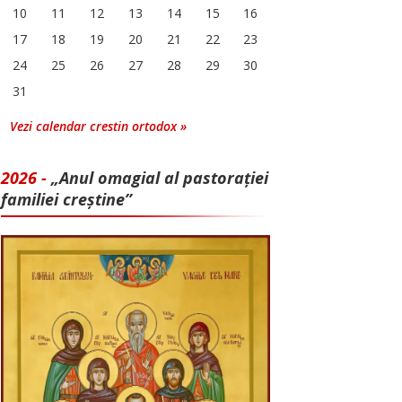
10
11
12
13
14
15
16
17
18
19
20
21
22
23
24
25
26
27
28
29
30
31
Vezi calendar crestin ortodox »
2026 -
„Anul omagial al pastorației
familiei creștine”