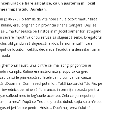
nconjurat de fiare sălbatice, ca un păstor în mijlocul
emea împăratului Aurelian.
 (270-275), o familie de viţă nobilă nu a ocolit mărturisirea
, Rufina, erau originari din provincia siriană Gangara. Deşi se
 să-L mărturisească pe Hristos în mijlocul oamenilor, atrăgând
ri severe împotriva oricui refuza să slujească zeilor. Dregătorul
ui, obligându-i să slujească la idoli. În momentul în care
 oprit de locuitorii cetăţii, deoarece Teodot era demnitar roman
ratului.
ighemonul Faust, unul dintre cei mai aprigi prigonitori ai
indu-i cumplit. Rufina era însărcinată şi suporta cu greu
zeu ca să le primească sufletele ca nu cumva, din cauza
tă: „Doamne, Dumnezeul puterilor, Tatăl iubitorului Tău Fiu, pe
învrednicit pe mine să fiu aruncat în temniţa aceasta pentru
 sufletul meu în legăturile acestea, Cela ce ştii neputinţa
supra mea”. După ce Teodot şi-a dat duhul, soţia sa a născut
agostei jertfelnice pentru Hristos. După naşterea fiului său,