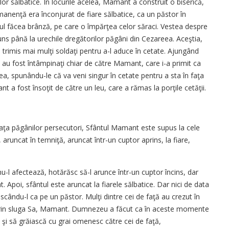
lor sălbatice. În locurile acelea, Mamant a construit o biserică,
rmanenţă era înconjurat de fiare sălbatice, ca un păstor în
tul făcea brânză, pe care o împărţea celor săraci. Vestea despre
juns până la urechile dregătorilor păgâni din Cezareea. Aceştia,
au trimis mai mulţi soldaţi pentru a-l aduce în cetate. Ajungând
, au fost întâmpinaţi chiar de către Mamant, care i-a primit ca
ea, spunându-le că va veni singur în cetate pentru a sta în faţa
t a fost însoţit de către un leu, care a rămas la porţile cetăţii.
aţa păgânilor persecutori, Sfântul Mamant este supus la cele
, aruncat în temniţă, aruncat într-un cuptor aprins, la fiare,
u-l afectează, hotărăsc să-l arunce într-un cuptor încins, dar
. Apoi, sfântul este aruncat la fiarele sălbatice. Dar nici de data
scându-l ca pe un păstor. Mulţi dintre cei de faţă au crezut în
l prin sluga Sa, Mamant. Dumnezeu a făcut ca în aceste momente
şi să grăiască cu grai omenesc către cei de faţă,