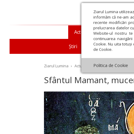
Ziarul Lumina utilizea
informăm că ne-am actu
recente modificări pr
prelucrarea datelor cu
Actualitate religioasă
T
Website-ul nostru te 
continuarea navigării 
Cookie. Nu uita totuși 
Știri
Mesaje și cuvântări
de Cookie.
Politica de Cookie
Ziarul Lumina
›
Actualitate religioasă
›
Documen
Sfântul Mamant, mucenic
st
Septembrie
Octombrie
Noiembrie
Decembrie
Ianuar