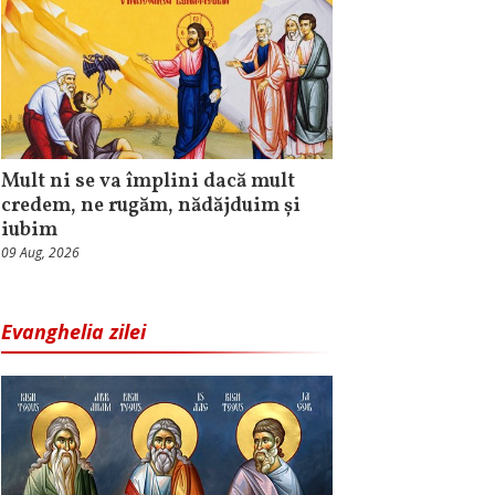
Mult ni se va împlini dacă mult
credem, ne rugăm, nădăjduim și
iubim
09 Aug, 2026
Evanghelia zilei