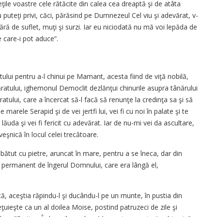
ţile voastre cele rătăcite din calea cea dreaptă şi de atâta
u puteţi privi, căci, părăsind pe Dumnezeul Cel viu şi adevărat, v-
fără de suflet, muţi şi surzi. Iar eu niciodată nu mă voi lepăda de
e care-i pot aduce”.
lui pentru a-l chinui pe Mamant, acesta fiind de viţă nobilă,
ăratului, ighemonul Democlit dezlănţui chinurile asupra tânărului
tului, care a încercat să-l facă să renunţe la credinţa sa şi să
marele Serapid şi de vei jertfi lui, vei fi cu noi în palate şi te
 lăuda şi vei fi fericit cu adevărat. Iar de nu-mi vei da ascultare,
veşnică în locul celei trecătoare.
bătut cu pietre, aruncat în mare, pentru a se îneca, dar din
t permanent de îngerul Domnului, care era lângă el,
, aceştia răpindu-l şi ducându-l pe un munte, în pustia din
ţuieşte ca un al doilea Moise, postind patruzeci de zile şi