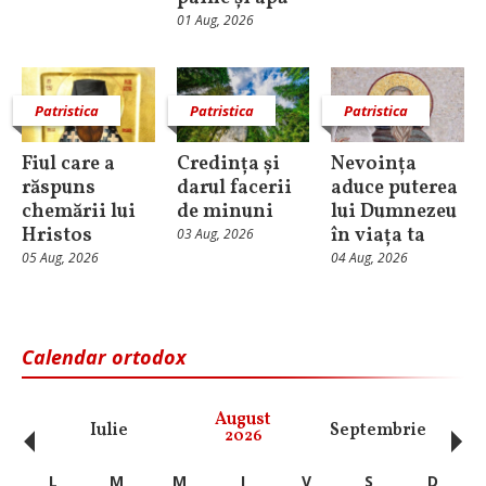
01 Aug, 2026
Patristica
Patristica
Patristica
Fiul care a
Credința și
Nevoința
răspuns
darul facerii
aduce puterea
chemării lui
de minuni
lui Dumnezeu
Hristos
în viața ta
03 Aug, 2026
05 Aug, 2026
04 Aug, 2026
Calendar ortodox
‹
›
August
Iulie
Septembrie
O
2026
L
M
M
J
V
S
D