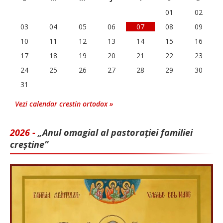
01
02
03
04
05
06
07
08
09
10
11
12
13
14
15
16
17
18
19
20
21
22
23
24
25
26
27
28
29
30
31
Vezi calendar crestin ortodox »
2026 -
„Anul omagial al pastorației familiei
creștine”