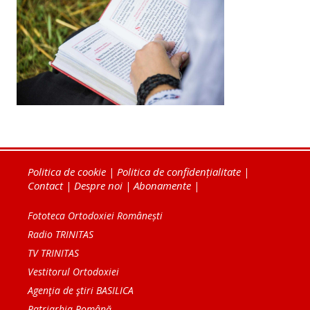
Politica de cookie
|
Politica de confidențialitate
|
Contact
|
Despre noi
|
Abonamente
|
Fototeca Ortodoxiei Românești
Radio TRINITAS
TV TRINITAS
Vestitorul Ortodoxiei
Agenţia de ştiri BASILICA
Patriarhia Română