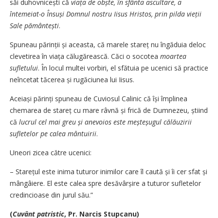
săi duhov­ni­cești că
viața de obște, în sfânta ascultare, a
întemeiat-o Însuși Domnul nostru Iisus Hristos, prin pilda vieții
Sale pământești
.
Spuneau părinții și aceasta, că marele stareț nu îngăduia deloc
clevetirea în viața călugărească. Căci o socotea
moartea
sufletului
. În locul multei vorbiri, el sfătuia pe ucenici să practice
neîncetat tăcerea și rugăciunea lui Iisus.
Aceiași părinți spuneau de Cuviosul Calinic că își împlinea
chemarea de stareț cu mare râvnă și frică de Dumnezeu, știind
că
lucrul cel mai greu și anevoios este mește­șugul călăuzirii
sufletelor pe calea mântuirii
.
Uneori zicea către ucenici:
– Starețul este inima tuturor inimilor care îl caută și îi cer sfat și
mângâiere. El este calea spre desă­vârșire a tuturor sufletelor
credincioase din jurul său.”
(
Cuvânt patristic
, Pr. Narcis Stupcanu)