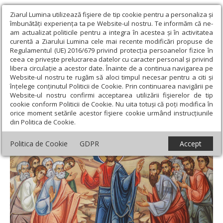
Ziarul Lumina utilizează fişiere de tip cookie pentru a personaliza și
îmbunătăți experiența ta pe Website-ul nostru. Te informăm că ne-
am actualizat politicile pentru a integra în acestea și în activitatea
curentă a Ziarului Lumina cele mai recente modificări propuse de
Regulamentul (UE) 2016/679 privind protecția persoanelor fizice în
ceea ce privește prelucrarea datelor cu caracter personal și privind
libera circulație a acestor date. Înainte de a continua navigarea pe
Website-ul nostru te rugăm să aloci timpul necesar pentru a citi și
Ziarul Lumina
›
Teologie și spiritualitate
›
Patristica
›
Un om
înțelege conținutul Politicii de Cookie. Prin continuarea navigării pe
care a scăpat de grijile lumești
Website-ul nostru confirmi acceptarea utilizării fişierelor de tip
cookie conform Politicii de Cookie. Nu uita totuși că poți modifica în
Un om care a scăpat de grijile lumești
orice moment setările acestor fişiere cookie urmând instrucțiunile
din Politica de Cookie.
Politica de Cookie
GDPR
Accept