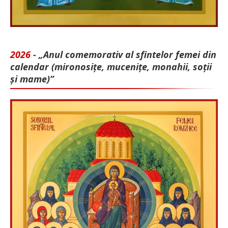
2026 -
„Anul comemorativ al sfintelor femei din
calendar (mironosițe, mu­cenițe, monahii, soții
și mame)”