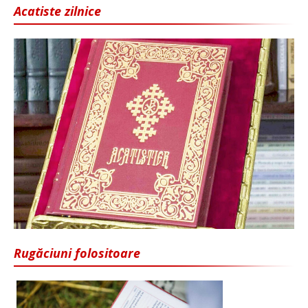
Acatiste zilnice
Rugăciuni folositoare