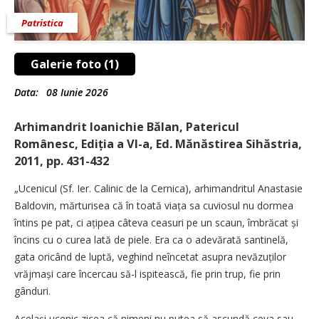
Patristica
Galerie foto (1)
Data:
08 Iunie 2026
Arhimandrit Ioanichie Bălan, Patericul
Românesc, Ediția a VI-a, Ed. Mănăstirea Sihăstria,
2011, pp. 431-432
„Ucenicul (Sf. Ier. Calinic de la Cernica), arhimandritul Anastasie
Baldovin, mărturisea că în toată viața sa cuviosul nu dormea
întins pe pat, ci ațipea câteva ceasuri pe un scaun, îmbrăcat și
încins cu o curea lată de piele. Era ca o adevărată santinelă,
gata oricând de luptă, veghind neîncetat asupra nevăzuților
vrăjmași care încercau să-l ispitească, fie prin trup, fie prin
gânduri.
Același ucenic zicea că nimeni nu putea să ascundă ceva sau