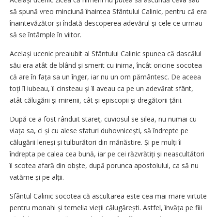
să spună vreo minciună înaintea Sfântului Calinic, pentru că era
înaintevăzător și îndată descoperea adevărul și cele ce urmau
să se întâmple în viitor.
Același ucenic preaiubit al Sfântului Calinic spunea că dascălul
său era atât de blând și smerit cu inima, încât oricine socotea
că are în fața sa un înger, iar nu un om pământesc. De aceea
toți îl iubeau, îl cinsteau și îl aveau ca pe un adevărat sfânt,
atât călugării și mirenii, cât și episcopii și dregătorii țării.
După ce a fost rânduit stareț, cuviosul se silea, nu numai cu
viața sa, ci și cu alese sfaturi duhovni­cești, să îndrepte pe
călugării leneși și tulburători din mănăstire. Și pe mulți îi
îndrepta pe calea cea bună, iar pe cei răzvrătiți și neascultători
îi scotea afară din obște, după porunca apostolului, ca să nu
vatăme și pe alții.
Sfântul Calinic socotea că ascultarea este cea mai mare virtute
pentru monahi și temelia vieții călu­gă­rești. Astfel, învăța pe fiii