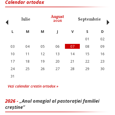
Calendar ortodox
‹
›
August
Iulie
Septembrie
O
2026
L
M
M
J
V
S
D
01
02
03
04
05
06
07
08
09
10
11
12
13
14
15
16
17
18
19
20
21
22
23
24
25
26
27
28
29
30
31
Vezi calendar crestin ortodox »
2026 -
„Anul omagial al pastorației familiei
creștine”