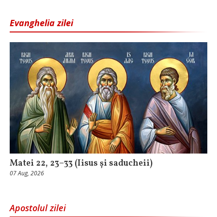
Evanghelia zilei
Matei 22, 23–33 (Iisus și saducheii)
07 Aug, 2026
Apostolul zilei