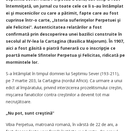
întemniţată, un jurnal cu toate cele ce li s-au întâmplat
ei şi mucenicilor cu care a pătimit, fapte care au fost
cuprinse într-o carte, „Istoria suferinţelor Perpetuei şi
ale Felicitei“. Autenticitatea relatărilor a fost
confirmată prin descoperirea unei bazilici construite în
secolul al IV-lea la Cartagina (Basilica Majorum). În 1907,
aici a fost găsită o piatră funerară cu o inscripţie ce
poartă numele Sfintelor Perpetua şi Felicitas, ridicată pe
mormintele lor.
S-a întâmplat în timpul domniei lui Septimiu Sever (193-211),
pe 7 martie 203, la Cartagina (nordul Africii). Ca urmare a unui
edict al împăratului, privind interzicerea prozelitismului creştin,
mişcarea fanaticilor contra creştinilor a devenit tot mai
necruţătoare.
„Nu pot, sunt creştină“
Vibia Perpetua, matroană romană, în vârstă de 22 de ani, a