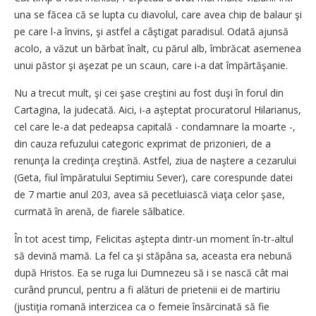
una se făcea că se lupta cu diavolul, care avea chip de balaur şi
pe care l-a învins, şi astfel a câştigat paradisul. Odată ajunsă
acolo, a văzut un bărbat înalt, cu părul alb, îmbrăcat asemenea
unui păstor şi aşezat pe un scaun, care i-a dat împărtăşanie.
Nu a trecut mult, şi cei şase creştini au fost duşi în forul din
Cartagina, la judecată. Aici, i-a aşteptat procuratorul Hilarianus,
cel care le-a dat pedeapsa capitală - condamnare la moarte -,
din cauza refuzului categoric exprimat de prizonieri, de a
renunţa la credinţa creştină. Astfel, ziua de naştere a cezarului
(Geta, fiul împăratului Septimiu Sever), care corespunde datei
de 7 martie anul 203, avea să pecetluiască viaţa celor şase,
curmată în arenă, de fiarele sălbatice.
În tot acest timp, Felicitas aştepta dintr-un moment în-tr-altul
să devină mamă. La fel ca şi stăpâna sa, aceasta era nebună
după Hristos. Ea se ruga lui Dumnezeu să i se nască cât mai
curând pruncul, pentru a fi alături de prietenii ei de martiriu
(justiţia romană interzicea ca o femeie însărcinată să fie