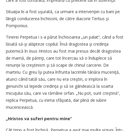
care a fost torturată, împreună cu prietenii săi în suferinţă.
Situaţia le-a fost uşurată, ca urmare a intervenţiei cu bani pe
lângă conducerea închisorii, de către diaconii Tertius şi
Pomponius.
Tinerei Perpetua i s-a părut închisoarea „un palat“, când a fost
lăsată să-şi alăpteze copilul. Însă dragostea şi credinţa
puternică în Iisus Hristos au fost mai presus decât dragostea
de mamă, de părinţi, care tot încercau să o înduplece să
renunţe la creştinism şi să scape de chinul carcerei. De
martiriu. Cu greu îşi putea înfrunta lacrimile tânăra muceniţă,
atunci când tatăl său, care nu era creştin, o implora în
genunchi să lepede credinţa şi să se gândească la soarta
micuţului său, care va rămâne orfan. „Nu pot, sunt creştină“,
replica Perpetua, cu inima sfâşiată, dar plină de iubire
mucenicească.
„Hristos va suferi pentru mine“
Cât timp a fost închisă, Perpetua a avut mai multe viziuni. Într-