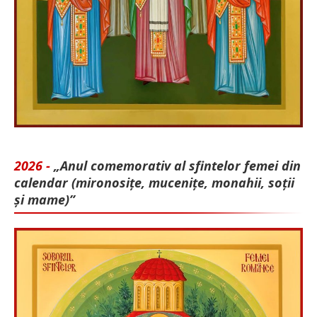
2026 -
„Anul comemorativ al sfintelor femei din
calendar (mironosițe, mu­cenițe, monahii, soții
și mame)”