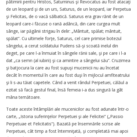
pătimirii pentru Hristos, Saturninus şi Revocatus au fost atacaţi
de un leopard şi de un urs, Saturus, de un leopard, iar Perpetua
şi Felicitas, de o vacă sălbatică. Saturus era grav rănit de un
leopard care-i făcuse o rană adâncă, din care curgea mult
sânge, iar păgânii strigau în delir: „Mântuit, spălat; mântuit,
spălat“. Cu ultimele forţe, Saturus, cel care primise botezul
sângelui, a cerut soldatului Pudens să-şi scoată inelul din
deget, pe care l-a înmuiat în sângele rănii sale, şi pe care i l-a
dat „ca semn (al iubirii) şi ca amintire a sângelui său“. Cruzimea
şi batjocura la care au fost supuşi mucenicii nu au încetat
decât în momentul în care au fost duşi în mijlocul amfiteatrului
şi li s-au tăiat capetele. Când a venit rândul Perpetuei, călăul a
ezitat să facă gestul final, însă femeia i-a dus singură la gât
mâna temătoare.
Toate aceste întâmplări ale mucenicilor au fost adunate într-o
carte, „Istoria suferinţelor Perpetuei şi ale Felicitei“ („Passio
Perpetuae et Felicitatis“). Bazată pe însemnările scrise ale
Perpetuei, cât timp a fost întemniţată, şi completată mai apoi