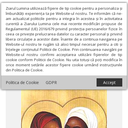
Ziarul Lumina utilizează fişiere de tip cookie pentru a personaliza și
îmbunătăți experiența ta pe Website-ul nostru. Te informăm că ne-
am actualizat politicile pentru a integra în acestea și în activitatea
curentă a Ziarului Lumina cele mai recente modificări propuse de
Regulamentul (UE) 2016/679 privind protecția persoanelor fizice în
ceea ce privește prelucrarea datelor cu caracter personal și privind
libera circulație a acestor date. Înainte de a continua navigarea pe
Website-ul nostru te rugăm să aloci timpul necesar pentru a citi și
Ziarul Lumina
›
Actualitate religioasă
›
Documentar
›
Sfintele
înțelege conținutul Politicii de Cookie. Prin continuarea navigării pe
Perpetua şi Felicitas, mărturisitoare ale dragostei pentru Hristos
Website-ul nostru confirmi acceptarea utilizării fişierelor de tip
cookie conform Politicii de Cookie. Nu uita totuși că poți modifica în
Sfintele Perpetua şi Felicitas,
orice moment setările acestor fişiere cookie urmând instrucțiunile
din Politica de Cookie.
mărturisitoare ale dragostei pentru
Hristos
Politica de Cookie
GDPR
Accept