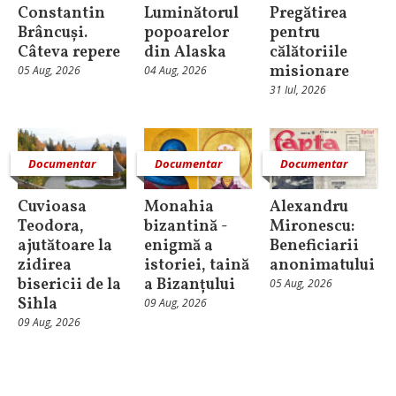
Constantin
Luminătorul
Pregătirea
Brâncuși.
popoarelor
pentru
Câteva repere
din Alaska
călătoriile
misionare
05 Aug, 2026
04 Aug, 2026
31 Iul, 2026
Documentar
Documentar
Documentar
Cuvioasa
Monahia
Alexandru
Teodora,
bizantină -
Mironescu:
ajutătoare la
enigmă a
Beneficiarii
zidirea
istoriei, taină
anonimatului
bisericii de la
a Bizanțului
05 Aug, 2026
Sihla
09 Aug, 2026
09 Aug, 2026