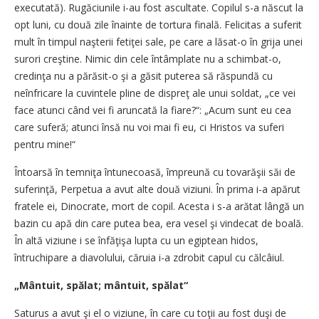
executată). Rugăciunile i-au fost ascultate. Copilul s-a născut la
opt luni, cu două zile înainte de tortura finală. Felicitas a suferit
mult în timpul naşterii fetiţei sale, pe care a lăsat-o în grija unei
surori creştine. Nimic din cele întâmplate nu a schimbat-o,
credinţa nu a părăsit-o şi a găsit puterea să răspundă cu
neînfricare la cuvintele pline de dispreţ ale unui soldat, „ce vei
face atunci când vei fi aruncată la fiare?“: „Acum sunt eu cea
care suferă; atunci însă nu voi mai fi eu, ci Hristos va suferi
pentru mine!“
Întoarsă în temniţa întunecoasă, împreună cu tovarăşii săi de
suferinţă, Perpetua a avut alte două viziuni. În prima i-a apărut
fratele ei, Dinocrate, mort de copil. Acesta i s-a arătat lângă un
bazin cu apă din care putea bea, era vesel şi vindecat de boală.
În altă viziune i se înfăţişa lupta cu un egiptean hidos,
întruchipare a diavolului, căruia i-a zdrobit capul cu călcâiul.
„Mântuit, spălat; mântuit, spălat“
Saturus a avut şi el o viziune, în care cu toţii au fost duşi de