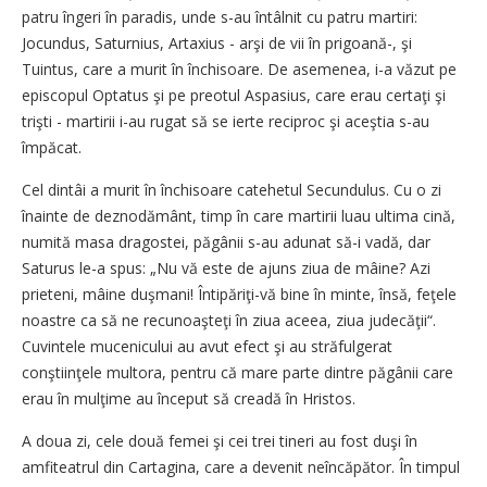
patru îngeri în paradis, unde s-au întâlnit cu patru martiri:
Jocundus, Saturnius, Artaxius - arşi de vii în prigoană-, şi
Tuintus, care a murit în închisoare. De asemenea, i-a văzut pe
episcopul Optatus şi pe preotul Aspasius, care erau certaţi şi
trişti - martirii i-au rugat să se ierte reciproc şi aceştia s-au
împăcat.
Cel dintâi a murit în închisoare catehetul Secundulus. Cu o zi
înainte de deznodământ, timp în care martirii luau ultima cină,
numită masa dragostei, păgânii s-au adunat să-i vadă, dar
Saturus le-a spus: „Nu vă este de ajuns ziua de mâine? Azi
prieteni, mâine duşmani! Întipăriţi-vă bine în minte, însă, feţele
noastre ca să ne recunoaşteţi în ziua aceea, ziua judecăţii“.
Cuvintele mucenicului au avut efect şi au străfulgerat
conştiinţele multora, pentru că mare parte dintre păgânii care
erau în mulţime au început să creadă în Hristos.
A doua zi, cele două femei şi cei trei tineri au fost duşi în
amfiteatrul din Cartagina, care a devenit neîncăpător. În timpul