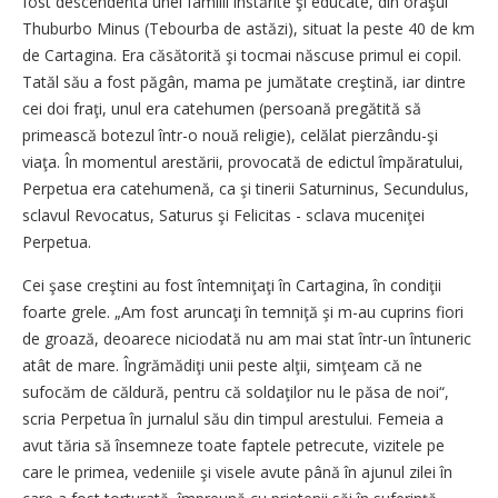
fost descendenta unei familii înstărite şi educate, din oraşul
Thuburbo Minus (Tebourba de astăzi), situat la peste 40 de km
de Cartagina. Era căsătorită şi tocmai născuse primul ei copil.
Tatăl său a fost păgân, mama pe jumătate creştină, iar dintre
cei doi fraţi, unul era catehumen (persoană pregătită să
primească botezul într-o nouă religie), celălat pierzându-şi
viaţa. În momentul arestării, provocată de edictul împăratului,
Perpetua era catehumenă, ca şi tinerii Saturninus, Secundulus,
sclavul Revocatus, Saturus şi Felicitas - sclava muceniţei
Perpetua.
Cei şase creştini au fost întemniţaţi în Cartagina, în condiţii
foarte grele. „Am fost aruncaţi în temniţă şi m-au cuprins fiori
de groază, deoarece niciodată nu am mai stat într-un întuneric
atât de mare. Îngrămădiţi unii peste alţii, simţeam că ne
sufocăm de căldură, pentru că soldaţilor nu le păsa de noi“,
scria Perpetua în jurnalul său din timpul arestului. Femeia a
avut tăria să însemneze toate faptele petrecute, vizitele pe
care le primea, vedeniile şi visele avute până în ajunul zilei în