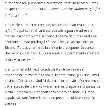
dumnezeiască și împlinirea cuvintelor Sfântului Apostol Petru
despre chemarea omului de a deveni „
părtaș dumnezeieștii firi
”
6
(II Petru 1, 4).
În primele comunități creștine, toți cei botezați erau numiți
„
sfinți
”, după cum mărturisesc epistolele pauline adresate
credincioșilor din Roma și Corint. Această denumire arată că
sfințenia nu este privilegiul câtorva aleși, ci vocația întregii
Biserici. Totuși, chemarea la sfințenie presupune răspunsul
liber al omului la harul lui Dumnezeu și o permanentă creștere
7
în iubire și virtute.
Sfântul Chiril subliniază că adevărata sfințenie nu se
dobândește în izolare egoistă, ci în comuniune și slujire. Omul
devine sfânt atunci când își deschide inima către Dumnezeu și
către aproapele, când cultivă smerenia, dragostea și spiritul de
jertfă. Sfințenia nu îl îndepărtează pe om de lume, ci îl face
capabil să transforme lumea prin prezența lui Dumnezeu în
viața sa.