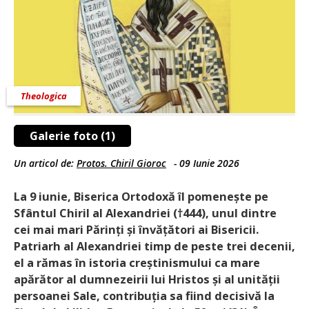
Theologica
Galerie foto (1)
Un articol de:
Protos. Chiril Gioroc
-
09 Iunie 2026
La 9 iunie, Biserica Ortodoxă îl pomenește pe
Sfântul Chiril al Alexandriei (†444), unul dintre
cei mai mari Părinți și învățători ai Bisericii.
Patriarh al Alexandriei timp de peste trei decenii,
el a rămas în istoria creștinis­mului ca mare
apărător al dumnezeirii lui Hristos și al unității
persoanei Sale, contri­bu­ția sa fiind decisivă la