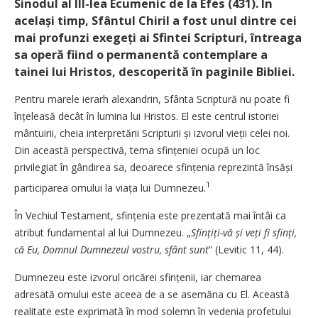
Sinodul al III-lea Ecumenic de la Efes (431). În
același timp, Sfântul Chiril a fost unul dintre cei
mai profunzi exegeți ai Sfintei Scripturi, întreaga
sa operă fiind o permanentă contemplare a
tainei lui Hristos, descoperită în paginile Bibliei.
Pentru marele ierarh alexandrin, Sfânta Scriptură nu poate fi
înțeleasă decât în lumina lui Hristos. El este centrul istoriei
mântuirii, cheia interpretării Scripturii și izvorul vieții celei noi.
Din această perspectivă, tema sfințeniei ocupă un loc
privilegiat în gândirea sa, deoarece sfințenia reprezintă însăși
1
participarea omului la viața lui Dumnezeu.
În Vechiul Testament, sfințenia este prezentată mai întâi ca
atribut fundamental al lui Dumnezeu. „
Sfințiți-vă și veți fi sfinți,
că Eu, Domnul Dumnezeul vostru, sfânt sunt
” (Levitic 11, 44).
Dumnezeu este izvorul oricărei sfințenii, iar chemarea
adresată omului este aceea de a se asemăna cu El. Această
realitate este exprimată în mod solemn în vedenia profetului