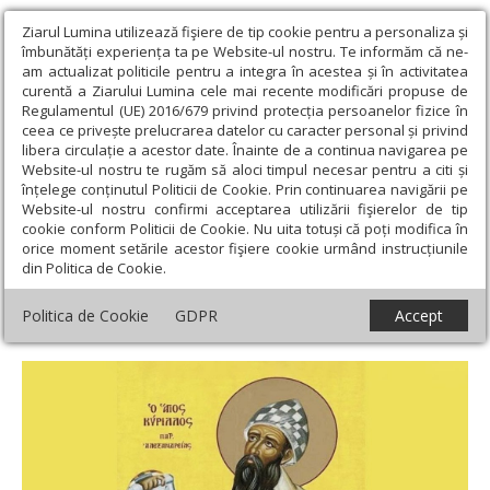
Ziarul Lumina utilizează fişiere de tip cookie pentru a personaliza și
îmbunătăți experiența ta pe Website-ul nostru. Te informăm că ne-
am actualizat politicile pentru a integra în acestea și în activitatea
curentă a Ziarului Lumina cele mai recente modificări propuse de
Regulamentul (UE) 2016/679 privind protecția persoanelor fizice în
ceea ce privește prelucrarea datelor cu caracter personal și privind
libera circulație a acestor date. Înainte de a continua navigarea pe
Website-ul nostru te rugăm să aloci timpul necesar pentru a citi și
Ziarul Lumina
›
Teologie și spiritualitate
›
Theologica
›
Sfințenia
înțelege conținutul Politicii de Cookie. Prin continuarea navigării pe
- participare la viața lui Dumnezeu în teologia Sfântului Chiril al
Website-ul nostru confirmi acceptarea utilizării fişierelor de tip
Alexandriei
cookie conform Politicii de Cookie. Nu uita totuși că poți modifica în
orice moment setările acestor fişiere cookie urmând instrucțiunile
Sfințenia - participare la viața lui
din Politica de Cookie.
Dumnezeu în teologia Sfântului Chiril al
Politica de Cookie
GDPR
Accept
Alexandriei