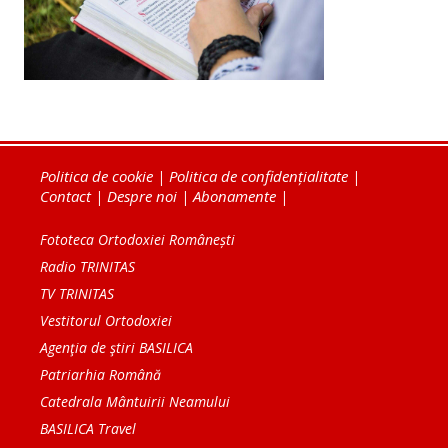
Politica de cookie
|
Politica de confidențialitate
|
Contact
|
Despre noi
|
Abonamente
|
Fototeca Ortodoxiei Românești
Radio TRINITAS
TV TRINITAS
Vestitorul Ortodoxiei
Agenţia de ştiri BASILICA
Patriarhia Română
Catedrala Mântuirii Neamului
BASILICA Travel