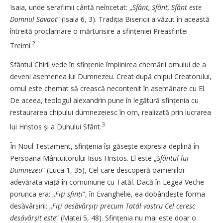
Isaia, unde serafimii cântă neîncetat: „
Sfânt, Sfânt, Sfânt este
Domnul Savaot
” (Isaia 6, 3). Tradiția Bisericii a văzut în această
întreită proclamare o mărturisire a sfințeniei Prea­sfintei
2
Treimi.
Sfântul Chiril vede în sfințenie împlinirea chemării omului de a
deveni asemenea lui Dumnezeu. Creat după chipul Creatorului,
omul este chemat să crească necontenit în asemănare cu El.
De aceea, teologul alexandrin pune în legătură sfințenia cu
restaurarea chipului dumnezeiesc în om, realizată prin lucrarea
3
lui Hristos și a Duhului Sfânt.
În Noul Testament, sfințenia își găsește expresia deplină în
Persoana Mântuitorului Iisus Hristos. El este „
Sfântul lui
Dumnezeu
” (Luca 1, 35), Cel care descoperă oamenilor
adevărata viață în comuniune cu Tatăl. Dacă în Legea Veche
porunca era: „
Fiți sfinți
”, în Evanghelie, ea dobândește forma
desăvârșirii: „
Fiți desăvârșiți precum Tatăl vostru Cel ceresc
desăvârșit este
” (Matei 5, 48). Sfințenia nu mai este doar o