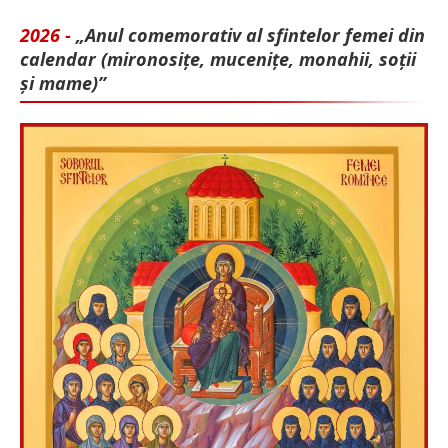
2026 -
„Anul comemorativ al sfintelor femei din
calendar (mironosițe, mu­cenițe, monahii, soții
și mame)”