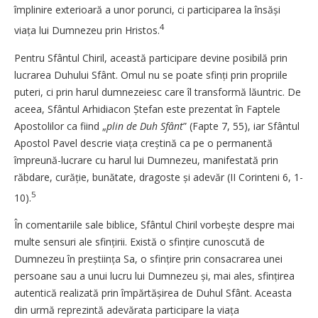
împlinire exterioară a unor porunci, ci participarea la însăși
4
viața lui Dumnezeu prin Hristos.
Pentru Sfântul Chiril, această participare devine posibilă prin
lucrarea Duhului Sfânt. Omul nu se poate sfinți prin propriile
puteri, ci prin harul dumnezeiesc care îl transformă lăuntric. De
aceea, Sfântul Arhidiacon Ștefan este prezentat în Faptele
Apostolilor ca fiind „
plin de Duh Sfânt
” (Fapte 7, 55), iar Sfântul
Apostol Pavel descrie viața creștină ca pe o permanentă
împreună-lucrare cu harul lui Dumnezeu, manifestată prin
răbdare, curăție, bunătate, dragoste și adevăr (II Corinteni 6, 1-
5
10).
În comentariile sale biblice, Sfântul Chiril vorbește despre mai
multe sensuri ale sfințirii. Există o sfințire cunoscută de
Dumnezeu în preștiința Sa, o sfințire prin consacrarea unei
persoane sau a unui lucru lui Dumnezeu și, mai ales, sfințirea
autentică realizată prin împărtă­șirea de Duhul Sfânt. Aceasta
din urmă reprezintă adevărata participare la viața