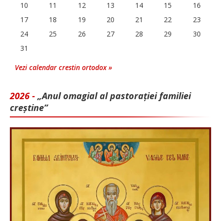
10
11
12
13
14
15
16
17
18
19
20
21
22
23
24
25
26
27
28
29
30
31
Vezi calendar crestin ortodox »
2026 -
„Anul omagial al pastorației familiei
creștine”