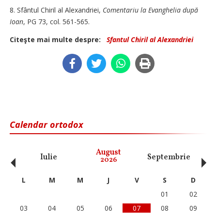
8. Sfântul Chiril al Alexandriei,
Comentariu la Evanghelia după
Ioan
, PG 73, col. 561-565.
Citeşte mai multe despre:
Sfantul Chiril al Alexandriei
Calendar ortodox
‹
›
August
Iulie
Septembrie
O
2026
L
M
M
J
V
S
D
01
02
03
04
05
06
07
08
09