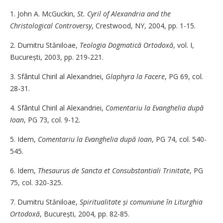
1. John A. McGuckin,
St. Cyril of Alexandria and the
Christological Controversy
, Crestwood, NY, 2004, pp. 1-15.
2. Dumitru Stăniloae,
Teologia Dogmatică Ortodoxă
, vol. I,
București, 2003, pp. 219-221.
3. Sfântul Chiril al Alexandriei,
Glaphyra la Facere
, PG 69, col.
28-31.
4. Sfântul Chiril al Alexandriei,
Comentariu la Evanghelia după
Ioan
, PG 73, col. 9-12.
5. Idem,
Comentariu la Evanghelia după Ioan
, PG 74, col. 540-
545.
6. Idem,
Thesaurus de Sancta et Consubstantiali Trinitate
, PG
75, col. 320-325.
7. Dumitru Stăniloae,
Spiritualitate și comuniune în Liturghia
Ortodoxă
, București, 2004, pp. 82-85.