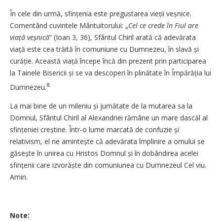
În cele din urmă, sfințenia este pregustarea vieții veșnice.
Comentând cuvintele Mântuitorului: „
Cel ce crede în Fiul are
viață veșnică
” (Ioan 3, 36), Sfântul Chiril arată că adevărata
viață este cea trăită în comuniune cu Dumnezeu, în slavă și
curăție. Această viață începe încă din prezent prin participarea
la Tainele Bisericii și se va descoperi în plinătate în Împărăția lui
8
Dumnezeu.
La mai bine de un mileniu și jumătate de la mutarea sa la
Domnul, Sfântul Chiril al Alexandriei rămâne un mare dascăl al
sfințeniei creștine. Într-o lume marcată de confuzie și
relativism, el ne amintește că adevărata împlinire a omului se
găsește în unirea cu Hristos Domnul și în dobândirea acelei
sfințenii care izvorăște din comuniunea cu Dumnezeul Cel viu.
Amin.
Note: