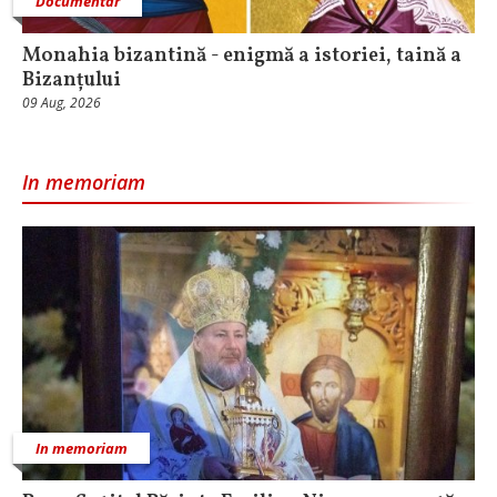
Documentar
Monahia bizantină - enigmă a istoriei, taină a
Bizanțului
09 Aug, 2026
In memoriam
In memoriam