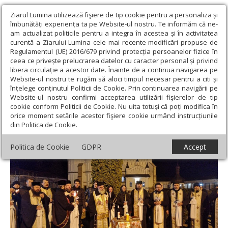
Ziarul Lumina utilizează fişiere de tip cookie pentru a personaliza și
îmbunătăți experiența ta pe Website-ul nostru. Te informăm că ne-
am actualizat politicile pentru a integra în acestea și în activitatea
curentă a Ziarului Lumina cele mai recente modificări propuse de
Regulamentul (UE) 2016/679 privind protecția persoanelor fizice în
ceea ce privește prelucrarea datelor cu caracter personal și privind
libera circulație a acestor date. Înainte de a continua navigarea pe
Website-ul nostru te rugăm să aloci timpul necesar pentru a citi și
Ziarul Lumina
›
Actualitate religioasă
›
In memoriam
›
Gânduri
înțelege conținutul Politicii de Cookie. Prin continuarea navigării pe
la pomenirea părintelui Cristian-Gabriel Mazilu
Website-ul nostru confirmi acceptarea utilizării fişierelor de tip
cookie conform Politicii de Cookie. Nu uita totuși că poți modifica în
Gânduri la pomenirea părintelui Cristian-
orice moment setările acestor fişiere cookie urmând instrucțiunile
din Politica de Cookie.
Gabriel Mazilu
Politica de Cookie
GDPR
Accept