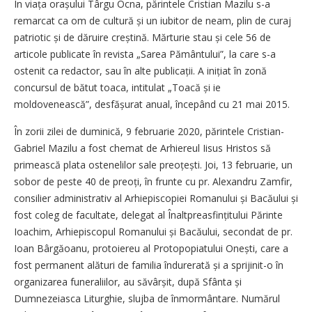
În viața orașului Târgu Ocna, părintele Cristian Mazilu s-a
remarcat ca om de cultură și un iubitor de neam, plin de curaj
patriotic și de dăruire creștină. Mărturie stau și cele 56 de
articole publicate în revista „Sarea Pământului”, la care s-a
ostenit ca redactor, sau în alte publicații. A inițiat în zonă
concursul de bătut toaca, intitulat „Toacă și ie
moldovenească”, desfășurat anual, începând cu 21 mai 2015.
În zorii zilei de duminică, 9 februarie 2020, părintele Cristian-
Gabriel Mazilu a fost chemat de Arhiereul Iisus Hristos să
primească plata ostenelilor sale preoțești. Joi, 13 februarie, un
sobor de peste 40 de preoți, în frunte cu pr. Alexandru Zamfir,
consilier administrativ al Arhiepiscopiei Romanului și Bacăului și
fost coleg de facultate, delegat al Înaltpreasfințitului Părinte
Ioachim, Arhiepiscopul Romanului și Bacăului, secondat de pr.
Ioan Bârgăoanu, protoiereu al Protopopiatului Onești, care a
fost permanent alături de familia îndurerată și a sprijinit-o în
organizarea funeraliilor, au săvârșit, după Sfânta și
Dumnezeiasca Liturghie, slujba de înmormântare. Numărul