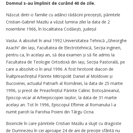
Domnul s-au împlinit de curând 40 de zile.
Născut dintr-o familie cu adânci rădăcini preo­țești, părintele
Cris­tian-Gabriel Mazilu a văzut lumina zilei la data de 2
noiembrie 1966, în localitatea Codăești, județul
Vaslui. A absolvit în anul 1992 Universitatea Tehnică „Gheorghe
Asa­chi” din Iași, Facultatea de Electrotehnică, Secția ingineri,
pentru ca, în același an, să dea examen și să fie admis la
Facultatea de Teologie Ortodoxă din Iași, Secția Pastorală, pe
care a absolvit-o în anul 1996. A fost hirotonit diacon de
Înaltpreasfințitul Părinte Mitropolit Daniel al Moldovei și
Bucovinei, actualul Patriarh al României, la data de 25 martie
1996, și preot de Prea­sfin­țitul Părinte Calinic Botoșănea­nul,
Episcop-vicar al Arhiepiscopiei Iașilor, la data de 31 martie
același an. Tot în 1996, Episcopul Eftimie al Romanului l-a
numit paroh la Parohia Poieni din Târgu Ocna.
Bisericile în care părintele Cris­tian Mazilu a slujit cu dragoste
de Dumnezeu în cei aproape 24 de ani de preoție sfântă nu