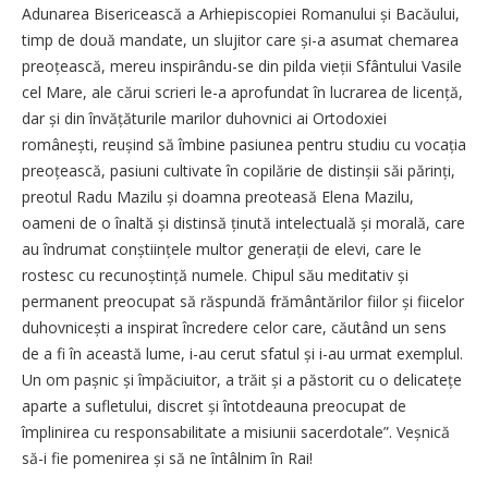
Adunarea Bisericească a Arhiepiscopiei Romanului și Bacăului,
timp de două mandate, un slujitor care și-a asumat chemarea
preoțească, mereu inspirându-se din pilda vieții Sfântului Vasile
cel Mare, ale cărui scrieri le-a aprofundat în lucrarea de licență,
dar și din învățăturile marilor duhovnici ai Ortodoxiei
românești, reușind să îmbine pasiunea pentru studiu cu vocația
preoțească, pasiuni cultivate în copilărie de distinșii săi părinți,
preotul Radu Mazilu și doamna preoteasă Elena Mazilu,
oameni de o înaltă și distinsă ținută intelectuală și morală, care
au îndrumat conștiințele multor generații de elevi, care le
rostesc cu recunoștință numele. Chipul său meditativ și
permanent preocupat să răspundă frământărilor fiilor și fiicelor
duhovnicești a inspirat încredere celor care, căutând un sens
de a fi în această lume, i-au cerut sfatul și i-au urmat exemplul.
Un om pașnic și împăciuitor, a trăit și a păstorit cu o delicatețe
aparte a sufletului, discret și întotdeauna preocupat de
împlinirea cu responsabilitate a misiunii sacerdotale”. Veșnică
să-i fie pomenirea și să ne întâlnim în Rai!