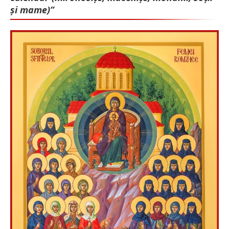
și mame)”