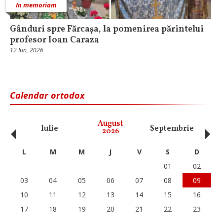
In memoriam
Gânduri spre Fărcașa, la pomenirea părintelui
profesor Ioan Caraza
12 Iun, 2026
Calendar ortodox
‹
›
August
Iulie
Septembrie
O
2026
L
M
M
J
V
S
D
01
02
03
04
05
06
07
08
09
10
11
12
13
14
15
16
17
18
19
20
21
22
23