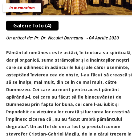
In memoriam
Galerie foto (4)
Un articol de:
Pr. Dr. Neculai Dorneanu
-
04 Aprilie 2020
Pământul românesc este astăzi, în textura sa spirituală,
dar și organică, suma strămoșilor și a înaintașilor noștri
care se odihnesc în adâncurile lui și ale căror oseminte,
așteptând învierea cea de obște, l-au făcut să crească și
să se înalțe, mai mult, din ce în ce mai mult, către
Dumnezeu. Cei care au murit pentru acest pământ
apărându-l, cei care au făcut să fie binecuvântat de
Dumnezeu prin fapta lor bună, cei care l-au iubit și
împodobit cu viețuirea lor curată și lucrarea lor creștină
împlinesc zicerea că „nu au făcut umbră pământului
degeaba”. Un astfel de om a fost și preotul iconom
stavrofor Cristian-Gabriel Mazilu, de la a cărui trecere la