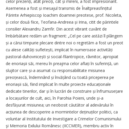
celor pre­zenți, atât preoți, cât și mireni, a fost impresionant.
Asemenea a fost și mesajul transmis de Înaltprea­sfin­țitul
Părinte Arhiepiscop Ioachim doamnei preotese, prof. Nicoleta,
și celor două fiice, Teofana-Andreea și Irina, citit de părintele
consilier Alexandru Zamfir. Din acest vibrant cuvânt de
îmbărbătare redăm un fragment: „Cel pe care astăzi îl plângem
și a cărui timpurie plecare dintre noi o regretăm a fost un preot
cu alese calități sufletești, implicat în numeroase activități
pastoral-duhovnicești și social-filantropice, râvnitor, apropiat
de enoriașii săi, mereu în preajma celor aflați în suferință, un
slujitor care și-a asumat cu responsabilitate misiunea
preoțească, îndemnând și învățând cu toată priceperea pe
enoriașii săi, fiind implicat în multe proiecte educaționale
dedicate tinerilor, dar și în lucrări de construire și înfrumusețare
a locașurilor de cult, aici, în Parohia Poieni, unde și-a
desfășurat misiunea; un neobosit căutător al adevărului în
acțiunea de descoperire a mormintelor deținuților politici, ca
voluntar al Institutului de Investigare a Crimelor Comunismului
şi Memoria Exilului Românesc (IICCMER), membru activ în