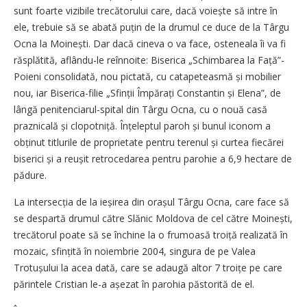
sunt foarte vizibile trecătorului care, dacă voiește să intre în
ele, trebuie să se abată puțin de la drumul ce duce de la Târgu
Ocna la Moinești. Dar dacă cineva o va face, osteneala îi va fi
răsplătită, aflându-le reînnoite: Biserica „Schimbarea la Față”-
Poieni consolidată, nou pictată, cu catapeteasmă și mobilier
nou, iar Biserica-filie „Sfinții Împărați Constantin și Elena”, de
lângă penitenciarul-spital din Târgu Ocna, cu o nouă casă
praznicală și clopotniță. Înțe­lep­tul paroh și bunul iconom a
obținut titlurile de proprietate pentru terenul și curtea fiecărei
biserici și a reușit retrocedarea pentru parohie a 6,9 hectare de
pădure.
La intersecția de la ieșirea din orașul Târgu Ocna, care face să
se despartă drumul către Slănic Moldova de cel către Moinești,
trecătorul poate să se închine la o frumoasă troiță realizată în
mozaic, sfințită în noiembrie 2004, singura de pe Valea
Trotușului la acea dată, care se adaugă altor 7 troițe pe care
părintele Cristian le-a așezat în parohia păstorită de el.