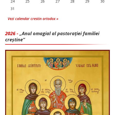
24
25
26
27
28
29
30
31
Vezi calendar crestin ortodox »
2026 -
„Anul omagial al pastorației familiei
creștine”