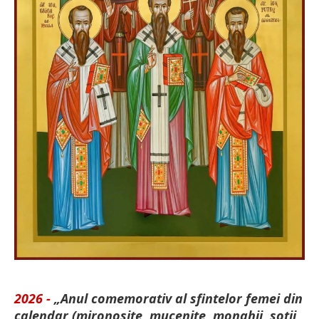
2026 -
„Anul comemorativ al sfintelor femei din
calendar (mironosițe, mu­cenițe, monahii, soții