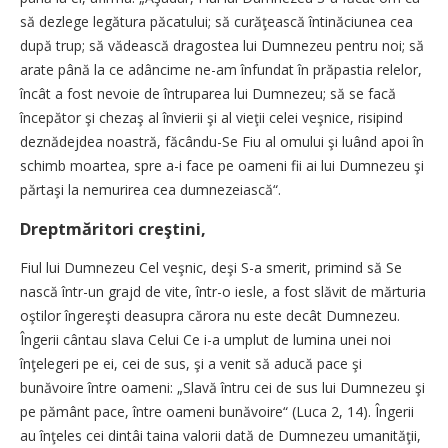
să dezlege legătura păcatului; să curăţească întinăciunea cea
după trup; să vădească dragostea lui Dumnezeu pentru noi; să
arate până la ce adâncime ne-am înfundat în prăpastia relelor,
încât a fost nevoie de întruparea lui Dumnezeu; să se facă
începător şi chezaş al învierii şi al vieţii celei veşnice, risipind
deznădejdea noastră, făcându-Se Fiu al omului şi luând apoi în
schimb moartea, spre a-i face pe oameni fii ai lui Dumnezeu şi
părtaşi la nemurirea cea dumnezeiască“.
Dreptmăritori creştini,
Fiul lui Dumnezeu Cel veşnic, deşi S-a smerit, primind să Se
nască într-un grajd de vite, într-o iesle, a fost slăvit de mărturia
oştilor îngereşti deasupra cărora nu este decât Dumnezeu.
Îngerii cântau slava Celui Ce i-a umplut de lumina unei noi
înţelegeri pe ei, cei de sus, şi a venit să aducă pace şi
bunăvoire între oameni: „Slavă întru cei de sus lui Dumnezeu şi
pe pământ pace, între oameni bunăvoire“ (Luca 2, 14). Îngerii
au înţeles cei dintâi taina valorii dată de Dumnezeu umanităţii,