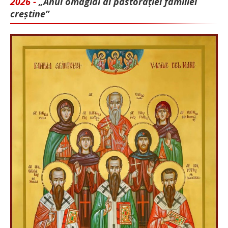
2026 -
„Anul omagial al pastorației familiei
creștine”