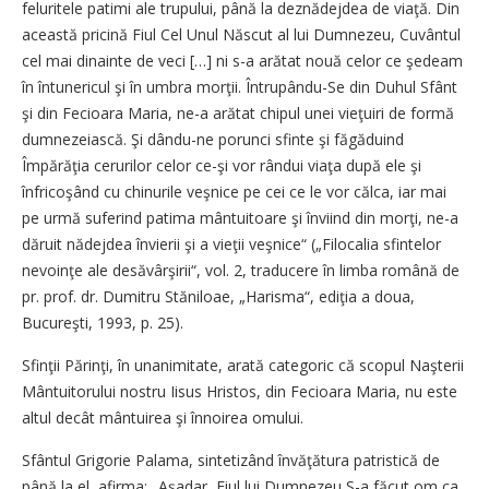
feluritele patimi ale trupului, până la deznădejdea de viaţă. Din
această pricină Fiul Cel Unul Născut al lui Dumnezeu, Cuvântul
cel mai dinainte de veci […] ni s-a arătat nouă celor ce şedeam
în întunericul şi în umbra morţii. Întrupându-Se din Duhul Sfânt
şi din Fecioara Maria, ne-a arătat chipul unei vieţuiri de formă
dumnezeiască. Şi dându-ne porunci sfinte şi făgăduind
Împărăţia cerurilor celor ce-şi vor rândui viaţa după ele şi
înfricoşând cu chinurile veşnice pe cei ce le vor călca, iar mai
pe urmă suferind patima mântuitoare şi înviind din morţi, ne-a
dăruit nădejdea învierii şi a vieţii veşnice“ („Filocalia sfintelor
nevoinţe ale desăvârşirii“, vol. 2, traducere în limba română de
pr. prof. dr. Dumitru Stăniloae, „Harisma“, ediţia a doua,
Bucureşti, 1993, p. 25).
Sfinţii Părinţi, în unanimitate, arată categoric că scopul Naşterii
Mântuitorului nostru Iisus Hristos, din Fecioara Maria, nu este
altul decât mântuirea şi înnoirea omului.
Sfântul Grigorie Palama, sintetizând învăţătura patristică de
până la el, afirma: „Aşadar, Fiul lui Dumnezeu S-a făcut om ca