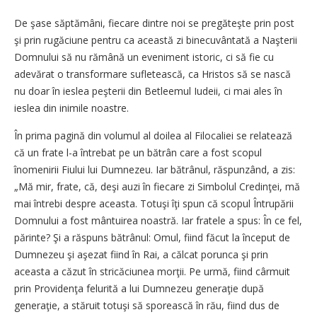
De şase săptămâni, fiecare dintre noi se pregăteşte prin post
şi prin rugăciune pentru ca această zi binecuvântată a Naşterii
Domnului să nu rămână un eveniment istoric, ci să fie cu
adevărat o transformare sufletească, ca Hristos să se nască
nu doar în ieslea peşterii din Betleemul Iudeii, ci mai ales în
ieslea din inimile noastre.
În prima pagină din volumul al doilea al Filocaliei se relatează
că un frate l-a întrebat pe un bătrân care a fost scopul
înomenirii Fiului lui Dumnezeu. Iar bătrânul, răspunzând, a zis:
„Mă mir, frate, că, deşi auzi în fiecare zi Simbolul Credinţei, mă
mai întrebi despre aceasta. Totuşi îţi spun că scopul Întrupării
Domnului a fost mântuirea noastră. Iar fratele a spus: În ce fel,
părinte? Şi a răspuns bătrânul: Omul, fiind făcut la început de
Dumnezeu şi aşezat fiind în Rai, a călcat porunca şi prin
aceasta a căzut în stricăciunea morţii. Pe urmă, fiind cârmuit
prin Providenţa felurită a lui Dumnezeu generaţie după
generaţie, a stăruit totuşi să sporească în rău, fiind dus de