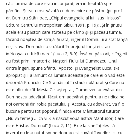
căci lumina de care erau înconjuraţi era îndreptată spre
pământ. Şi ea a fost văzută cu deosebire de păstori (pr. prof.
dr. Dumitru Stăniloae, „Chipul evanghelic al lui Iisus Hristos“,
Editura Centrului mitropolitan Sibiu, 1991, p. 19): „Şi în ţinutul
acela erau păstori care stăteau pe câmp şi-şi păzeau turma,
făcând noaptea de strajă. Şi iată, îngerul Domnului a stat lângă
ei şi slava Domnului a strălucit împrejurul lor şi ei s-au
înfricoşat cu frică mare“ (Luca 2, 8-9). Însă nu păstorii, ci îngerii
au fost primii martori ai Naşterii Fiului lui Dumnezeu. Unul
dintre îngeri, spune Sfântul Apostol şi Evanghelist Luca, s-a
apropiat şi i-a lămurit că lumina aceasta pe care ei o văd este
datorată Pruncului Ce S-a născut în staulul alăturat şi Care nu
este altul decât Mesia Cel aşteptat, Dumnezeu adevărat din
Dumnezeu adevărat, făcut om adevărat pentru a ne ridica pe
noi oamenii din robia păcatului, şi Acesta, cu adevărat, va fi o
bucurie pentru tot poporul, fiindcă este Mântuitorul tuturor:
„Nu vă temeţi … că vi S-a născut vouă astăzi Mântuitor, Care
este Hristos Domnul“ (Luca 2, 11). E de la sine înţeles că
îngerul nu le-a putut spune doar acest cuvânt îngerilor, ci, cu