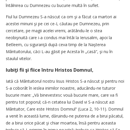
întâlnirea cu Dumnezeu cu bucurie multă în suflet.
Fiul lui Dumnezeu S-a născut ca om şi a făcut ca martori ai
acestei minuni şi pe cei ce-L căutau pe Dumnezeu, prin
cercetare, pe magii acelei vremi, arătându-le o stea
neobişnuită care i-a condus mai întâi la Ierusalim, apoi la
Betleem, cu siguranţă după ceva timp de la Naşterea
Mântuitorului, căci L-au găsit pe Acesta în „casă“, şi nu în
staulul vitelor.
Iubiţi fii şi fiice întru Hristos Domnul,
Iată că Mântuitorul nostru Iisus Hristos S-a născut şi pentru noi
S-a coborât în ieslea inimilor noastre, aducându-ne tuturor
bucurie mare: „Vă binevestesc vouă bucurie mare, care va fi
pentru tot poporul; că-n cetatea lui David vi S-a născut azi
Mântuitor, Care este Hristos Domnul“ (Luca 2, 10-11). Domnul
a venit în această lume, dăruindu-ne puterea de a birui păcatul,
de a birui orice păcat şi chiar moartea, însă pentru aceasta
trebuie să-L primim în inima noastră; trebuie ca Hristos să Se