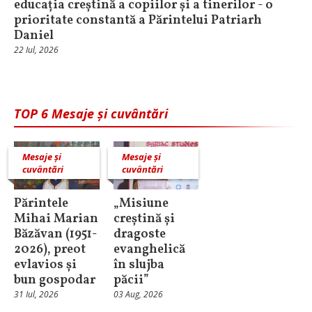
educația creștină a copiilor și a tinerilor - o
prioritate constantă a Părintelui Patriarh
Daniel
22 Iul, 2026
TOP 6 Mesaje și cuvântări
Mesaje și
Mesaje și
cuvântări
cuvântări
Părintele
„Misiune
Mihai Marian
creștină și
Băzăvan (1951-
dragoste
2026), preot
evanghelică
evlavios și
în slujba
bun gospodar
păcii”
31 Iul, 2026
03 Aug, 2026