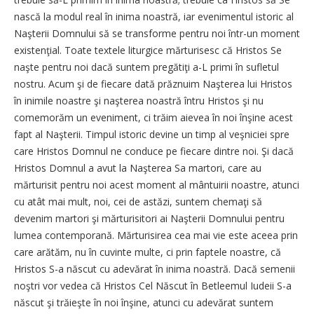
nască la modul real în inima noastră, iar evenimentul istoric al
Naşterii Domnului să se transforme pentru noi într-un moment
existenţial. Toate textele liturgice mărturisesc că Hristos Se
naşte pentru noi dacă suntem pregătiţi a-L primi în sufletul
nostru. Acum şi de fiecare dată prăznuim Naşterea lui Hristos
în inimile noastre şi naşterea noastră întru Hristos şi nu
comemorăm un eveniment, ci trăim aievea în noi înşine acest
fapt al Naşterii. Timpul istoric devine un timp al veşniciei spre
care Hristos Domnul ne conduce pe fiecare dintre noi. Şi dacă
Hristos Domnul a avut la Naşterea Sa martori, care au
mărturisit pentru noi acest moment al mântuirii noastre, atunci
cu atât mai mult, noi, cei de astăzi, suntem chemaţi să
devenim martori şi mărturisitori ai Naşterii Domnului pentru
lumea contemporană. Mărturisirea cea mai vie este aceea prin
care arătăm, nu în cuvinte multe, ci prin faptele noastre, că
Hristos S-a născut cu adevărat în inima noastră. Dacă semenii
noştri vor vedea că Hristos Cel Născut în Betleemul Iudeii S-a
născut şi trăieşte în noi înşine, atunci cu adevărat suntem