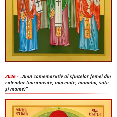
2026 -
„Anul comemorativ al sfintelor femei din
calendar (mironosițe, mu­cenițe, monahii, soții
și mame)”