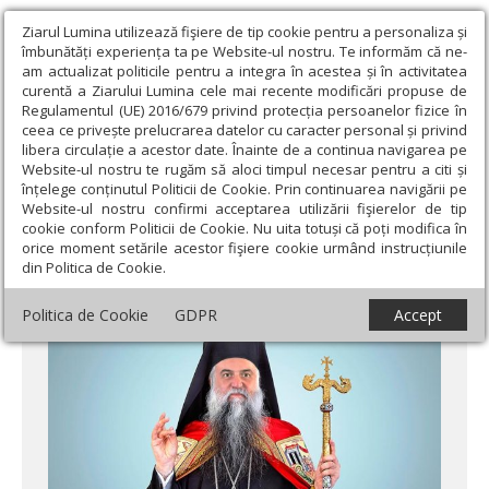
Ziarul Lumina utilizează fişiere de tip cookie pentru a personaliza și
îmbunătăți experiența ta pe Website-ul nostru. Te informăm că ne-
am actualizat politicile pentru a integra în acestea și în activitatea
curentă a Ziarului Lumina cele mai recente modificări propuse de
Regulamentul (UE) 2016/679 privind protecția persoanelor fizice în
ceea ce privește prelucrarea datelor cu caracter personal și privind
libera circulație a acestor date. Înainte de a continua navigarea pe
Website-ul nostru te rugăm să aloci timpul necesar pentru a citi și
Ziarul Lumina
›
Actualitate religioasă
›
Mesaje și cuvântări
›
înțelege conținutul Politicii de Cookie. Prin continuarea navigării pe
Slavă întru cei de sus lui Dumnezeu şi pe pământ pace!
Website-ul nostru confirmi acceptarea utilizării fişierelor de tip
cookie conform Politicii de Cookie. Nu uita totuși că poți modifica în
Slavă întru cei de sus lui Dumnezeu şi pe
orice moment setările acestor fişiere cookie urmând instrucțiunile
din Politica de Cookie.
pământ pace!
Politica de Cookie
GDPR
Accept