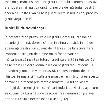
martori şi mărturisitori ai Naşterii Domnului. Lumea de astăzi
are, poate mai mult ca oricând, nevoie de mărturia noastră,
aceea că Hristos S-a născut şi vieţuieşte în noi înşine, precum
şi noi vieţuim în El.
Iubiţi fii duhovniceşti,
În această zi de prăznuire a Naşterii Domnului, zi plină de
bucurie şi lumină, doresc să pun în inima voastră, inimă de
adevăraţi creştini, un cuvânt de întărire şi de binecuvântare.
Poporul nostru, nu de puţine ori, a fost nevoit să
mărturisească înaintea tuturor credinţa sfântă în Hristos Cel
născut din Fecioara Maria în ieslea peşterii din Betleem. Să
dovedim şi noi, prin viaţa noastră, că, deşi nedorit de lume,
Hristos Se naşte şi în sufletele noastre, iar mărturisirea acestui
adevăr să o facem prin faptele noastre. Să nu ne lăsăm
amăgiţi de nimeni şi nimic, mărturisindu-L pe Hristos aşa cum
se cuvine, ca Lumină spre descoperirea neamurilor şi slavă
poporului celui binecredincios (Luca 2, 32).