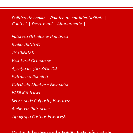
Politica de cookie
|
Politica de confidențialitate
|
Contact
|
Despre noi
|
Abonamente
|
Fototeca Ortodoxiei Românești
Radio TRINITAS
TV TRINITAS
Vestitorul Ortodoxiei
Agenţia de ştiri BASILICA
Patriarhia Română
Catedrala Mântuirii Neamului
BASILICA Travel
Serviciul de Colportaj Bisericesc
Atelierele Patriarhiei
Tipografia Cărţilor Bisericeşti
Conținutul și design-ul site-ului, toate informaţiile