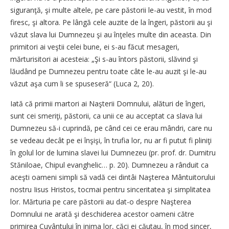
siguranţă, şi multe altele, pe care păstorii le-au vestit, în mod
firesc, şi altora. Pe lângă cele auzite de la îngeri, păstorii au şi
văzut slava lui Dumnezeu şi au înţeles multe din aceasta. Din
primitori ai veştii celei bune, ei s-au făcut mesageri,
mărturisitori ai acesteia: „Şi s-au întors păstorii, slăvind şi
lăudând pe Dumnezeu pentru toate câte le-au auzit şi le-au
văzut aşa cum li se spuseseră“ (Luca 2, 20).
Iată că primii martori ai Naşterii Domnului, alături de îngeri,
sunt cei smeriţi, păstorii, ca unii ce au acceptat ca slava lui
Dumnezeu să-i cuprindă, pe când cei ce erau mândri, care nu
se vedeau decât pe ei înşişi, în trufia lor, nu ar fi putut fi pliniţi
în golul lor de lumina slavei lui Dumnezeu (pr. prof. dr. Dumitru
Stăniloae, Chipul evanghelic… p. 20). Dumnezeu a rânduit ca
aceşti oameni simpli să vadă cei dintâi Naşterea Mântuitorului
nostru Iisus Hristos, tocmai pentru sinceritatea şi simplitatea
lor. Mărturia pe care păstorii au dat-o despre Naşterea
Domnului ne arată şi deschiderea acestor oameni către
primirea Cuvântului în inima lor, căci ei căutau, în mod sincer,