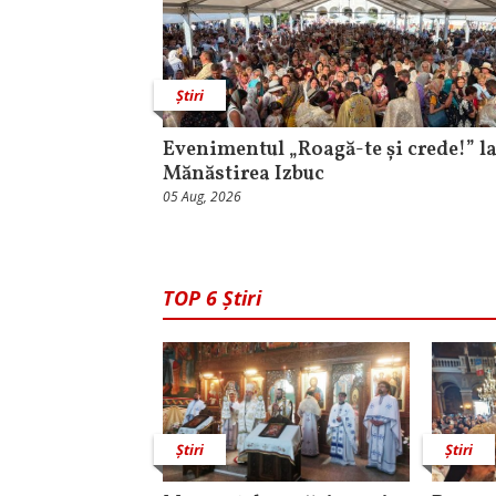
Știri
Evenimentul „Roagă-te și crede!” l
Mănăstirea Izbuc
05 Aug, 2026
TOP 6 Știri
Știri
Știri