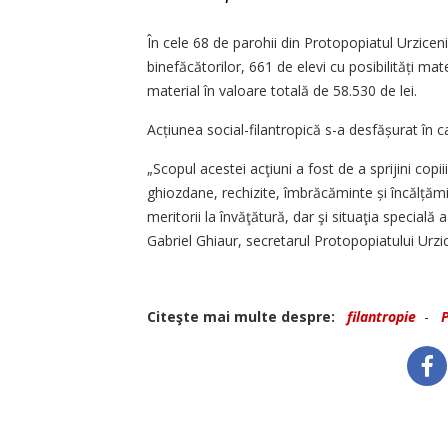
În cele 68 de parohii din Protopopiatul Urziceni, 
binefăcătorilor, 661 de elevi cu posibilități mat
material în valoare totală de 58.530 de lei.
Acțiunea social-filantropică s-a desfășurat în ca
„Scopul acestei acţiuni a fost de a sprijini copi
ghiozdane, rechizite, îmbrăcăminte și încălțămi
meritorii la învăţătură, dar şi situaţia specială 
Gabriel Ghiaur, secretarul Protopopiatului Urzic
Citeşte mai multe despre:
filantropie
-
P