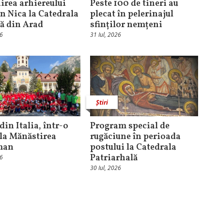
rea arhiereului
Peste 100 de tineri au
n Nica la Catedrala
plecat în pelerinajul
că din Arad
sfinților nemțeni
26
31 Iul, 2026
Știri
din Italia, într-o
Program special de
 la Mănăstirea
rugăciune în perioada
man
postului la Catedrala
Patriarhală
26
30 Iul, 2026