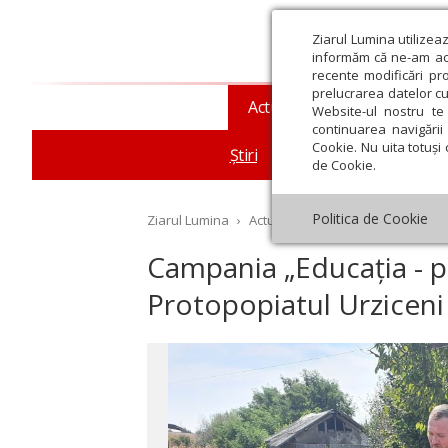
Ziarul Lumina utilizea
informăm că ne-am actu
recente modificări pr
prelucrarea datelor cu
Actualitate religioasă
T
Website-ul nostru te 
continuarea navigării 
Cookie. Nu uita totuși 
Știri
Mesaje și cuvântări
de Cookie.
Politica de Cookie
Ziarul Lumina
›
Actualitate religioasă
›
Știri
›
Ca
Campania „Educația - pri
Protopopiatul Urziceni
st
Septembrie
Octombrie
Noiembrie
Decembrie
Ianuar