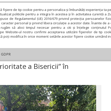
ză fişiere de tip cookie pentru a personaliza și îmbunătăți experiența ta p
alizat politicile pentru a integra în acestea și în activitatea curentă a Z
opuse de Regulamentul (UE) 2016/679 privind protecția persoanelor fizi
 caracter personal și privind libera circulație a acestor date. Înainte de 
eologie și spiritualitate
Educaţie și Cultură
Societate
rugăm să aloci timpul necesar pentru a citi și înțelege conținutul Pol
pe Website-ul nostru confirmi acceptarea utilizării fişierelor de tip cook
că poți modifica în orice moment setările acestor fişiere cookie urmând ins
An omagial
Comunicate de presă
Documentar
GDPR
mpania „Educația - prioritate a Bisericii” în Protopopiatul Urziceni
oritate a Bisericii” în
ie
Februarie
Martie
Aprilie
Mai
Iunie