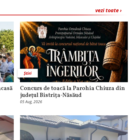
vezi toate ›
Știri
acasă
​Concurs de toacă la Parohia Chiuza din
judeţul Bistriţa-Năsăud
05 Aug, 2026