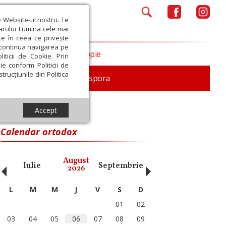
e Website-ul nostru. Te
iarului Lumina cele mai
ce în ceea ce privește
a continua navigarea pe
Opinii
Filantropie
iticii de Cookie. Prin
ie conform Politicii de
trucțiunile din Politica
In memoriam
Diaspora
Accept
Calendar ortodox
‹
›
August
Iulie
Septembrie
Octombrie
Noiembri
2026
L
M
M
J
V
S
D
01
02
03
04
05
06
07
08
09