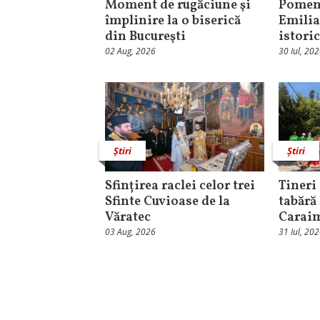
Moment de rugăciune şi
Pomeni
împlinire la o biserică
Emilia
din Bucureşti
istori
02 Aug, 2026
30 Iul, 20
Știri
Știri
Sfințirea raclei celor trei
Tineri 
Sfinte Cuvioase de la
tabără
Văratec
Carai
03 Aug, 2026
31 Iul, 20