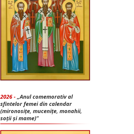
2026 -
„Anul comemorativ al
sfintelor femei din calendar
(mironosițe, mu­cenițe, monahii,
soții și mame)”