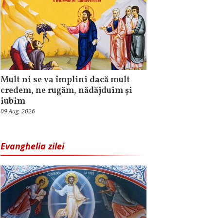
Mult ni se va împlini dacă mult
credem, ne rugăm, nădăjduim și
iubim
09 Aug, 2026
Evanghelia zilei