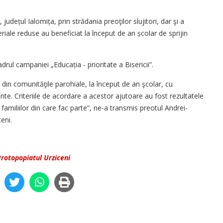
județul Ialomița, prin strădania preoţilor slujitori, dar şi a
eriale reduse au beneficiat la început de an școlar de sprijin
drul campaniei „Educația - prioritate a Bisericii”.
ii din comunităţile parohiale, la început de an şcolar, cu
nte. Criteriile de acordare a acestor ajutoare au fost rezultatele
a familiilor din care fac parte”, ne-a transmis preotul Andrei-
eni.
rotopopiatul Urziceni