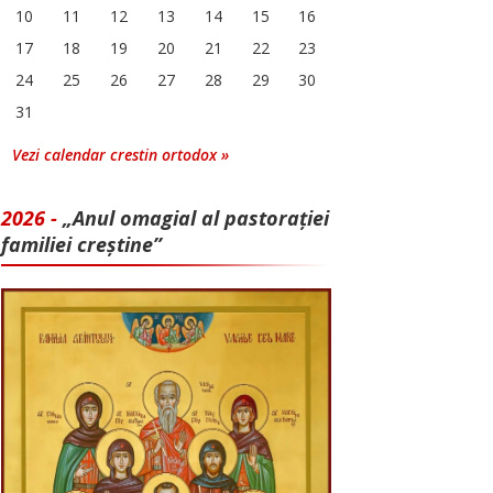
10
11
12
13
14
15
16
17
18
19
20
21
22
23
24
25
26
27
28
29
30
31
Vezi calendar crestin ortodox »
2026 -
„Anul omagial al pastorației
familiei creștine”