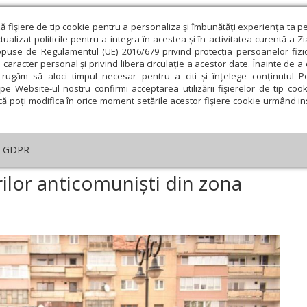
ză fişiere de tip cookie pentru a personaliza și îmbunătăți experiența ta p
alizat politicile pentru a integra în acestea și în activitatea curentă a Z
opuse de Regulamentul (UE) 2016/679 privind protecția persoanelor fizi
 caracter personal și privind libera circulație a acestor date. Înainte de 
eologie și spiritualitate
Educaţie și Cultură
Societate
rugăm să aloci timpul necesar pentru a citi și înțelege conținutul Pol
pe Website-ul nostru confirmi acceptarea utilizării fişierelor de tip cook
că poți modifica în orice moment setările acestor fişiere cookie urmând ins
An omagial
Comunicate de presă
Documentar
GDPR
memorarea luptătorilor anticomuniști din zona Vlădesei, Cluj
lor anticomuniști din zona
ie
Februarie
Martie
Aprilie
Mai
Iunie