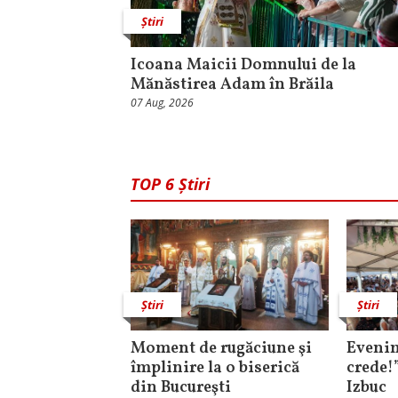
Știri
Icoana Maicii Domnului de la
Mănăstirea Adam în Brăila
07 Aug, 2026
TOP 6 Știri
Știri
Știri
Moment de rugăciune şi
Evenim
împlinire la o biserică
crede!
din Bucureşti
Izbuc