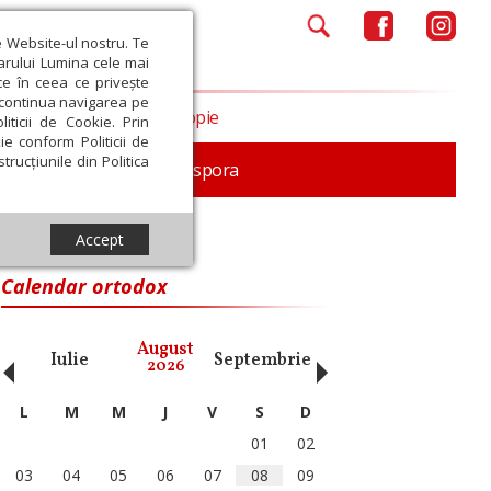
e Website-ul nostru. Te
iarului Lumina cele mai
ce în ceea ce privește
a continua navigarea pe
Opinii
Filantropie
iticii de Cookie. Prin
ie conform Politicii de
trucțiunile din Politica
In memoriam
Diaspora
Accept
Calendar ortodox
‹
›
August
Iulie
Septembrie
Octombrie
Noiembri
2026
L
M
M
J
V
S
D
01
02
03
04
05
06
07
08
09