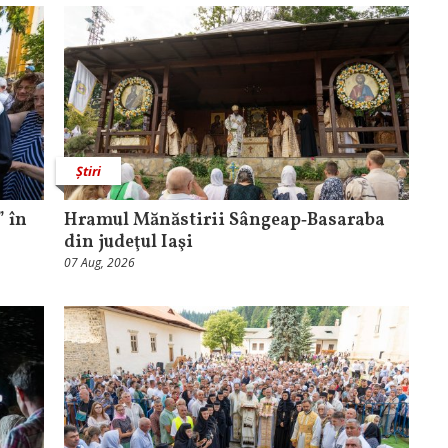
Știri
 în
Hramul Mănăstirii Sângeap‑Basaraba
din judeţul Iaşi
07 Aug, 2026