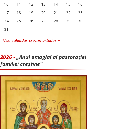
10
11
12
13
14
15
16
17
18
19
20
21
22
23
24
25
26
27
28
29
30
31
Vezi calendar crestin ortodox »
2026 -
„Anul omagial al pastorației
familiei creștine”