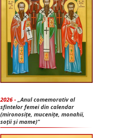
2026 -
„Anul comemorativ al
sfintelor femei din calendar
(mironosițe, mu­cenițe, monahii,
soții și mame)”