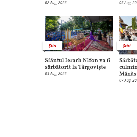
02 Aug, 2026
05 Aug, 2
Știri
Știri
Sfântul Ierarh Nifon va fi
Sărbăt
sărbătorit la Târgoviște
culmin
Mănăst
03 Aug, 2026
07 Aug, 2