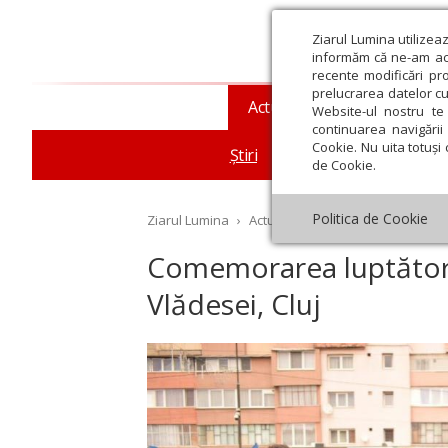
Ziarul Lumina utilizea
informăm că ne-am actu
recente modificări pr
prelucrarea datelor cu
Actualitate religioasă
T
Website-ul nostru te 
continuarea navigării 
Cookie. Nu uita totuși 
Știri
Mesaje și cuvântări
de Cookie.
Politica de Cookie
Ziarul Lumina
›
Actualitate religioasă
›
Știri
›
Co
Comemorarea luptători
Vlădesei, Cluj
st
Septembrie
Octombrie
Noiembrie
Decembrie
Ianuar