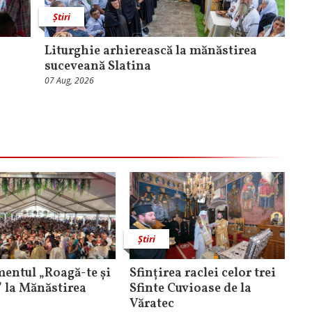
Știri
Liturghie arhierească la mănăstirea
suceveană Slatina
07 Aug, 2026
Știri
entul „Roagă-te și
Sfințirea raclei celor trei
” la Mănăstirea
Sfinte Cuvioase de la
Văratec