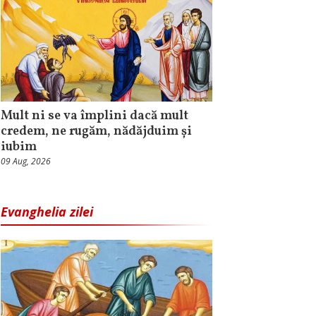
Mult ni se va împlini dacă mult
credem, ne rugăm, nădăjduim și
iubim
09 Aug, 2026
Evanghelia zilei