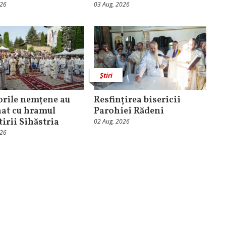
026
03 Aug, 2026
Știri
orile nemţene au
Resfințirea bisericii
at cu hramul
Parohiei Rădeni
irii Sihăstria
02 Aug, 2026
026