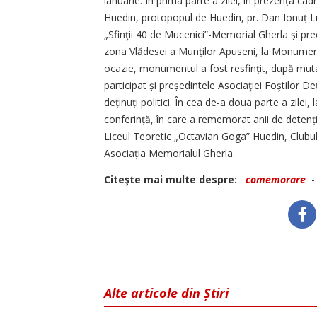
ianuarie. În prima parte a zilei, în prezența cad
Huedin, protopopul de Huedin, pr. Dan Ionuț Lu
„Sfinţii 40 de Mucenici”-Memorial Gherla și preo
zona Vlădesei a Munților Apuseni, la Monument
ocazie, monumentul a fost resfințit, după muta
participat și preșe­din­tele Asociaţiei Foştilor D
deținuți politici. În cea de-a doua parte a zile
conferință, în care a rememorat anii de detenți
Liceul Teoretic „Octavian Goga” Huedin, Clubu
Asociația Memorialul Gherla.
Citeşte mai multe despre:
comemorare
Alte articole din Știri