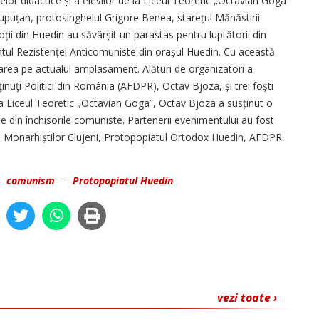
relor didactice și a elevilor de la Liceul Teoretic „Octavian Goga”
puțan, protosinghelul Grigore Benea, starețul Mănăstirii
ții din Huedin au săvârșit un parastas pentru luptătorii din
ul Rezistenței Anticomuniste din orașul Huedin. Cu această
rea pe actualul amplasament. Alături de orga­nizatori a
eţinuţi Politici din România (AFDPR), Octav Bjoza, și trei foști
i, la Liceul Teoretic „Octavian Goga”, Octav Bjoza a susținut o
e din închisorile comuniste. Partenerii evenimentului au fost
l Monarhiștilor Clujeni, Protopopiatul Ortodox Huedin, AFDPR,
-
comunism
-
Protopopiatul Huedin
vezi toate ›