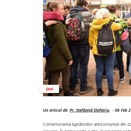
Știri
Un articol de:
Pr. Ștefăniță Elefteriu
-
06 Feb 
Comemorarea luptătorilor anticomuniști din zon