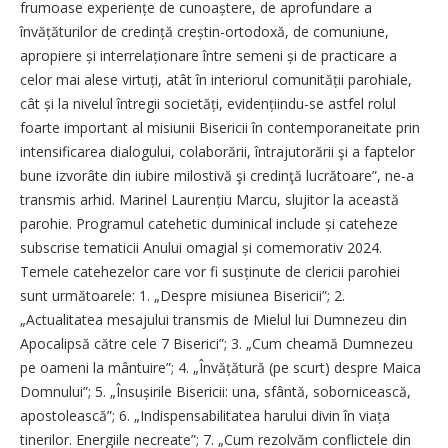
frumoase experi­ențe de cu­noaștere, de aprofundare a
învățătu­rilor de credință creștin-ortodoxă, de comuniune,
apropiere și interrela­țio­nare între semeni și de practicare a
celor mai alese virtuți, atât în interiorul comunității parohiale,
cât și la nivelul întregii soci­e­tăți, eviden­țiin­du-se astfel rolul
foarte important al misiunii Bisericii în contemporaneitate prin
intensificarea dialogului, colaborării, întrajutorării şi a faptelor
bune izvorâte din iubire milostivă şi credinţă lucrătoare”, ne-a
transmis arhid. Marinel Laurențiu Marcu, slujitor la această
parohie. Programul catehetic duminical include și cateheze
subscrise tematicii Anului omagial și comemorativ 2024.
Temele catehezelor care vor fi susținute de clericii parohiei
sunt următoarele: 1. „Despre misiunea Bisericii”; 2.
„Actualitatea mesajului transmis de Mielul lui Dumnezeu din
Apocalipsă către cele 7 Biserici”; 3. „Cum cheamă Dumnezeu
pe oameni la mântuire”; 4. „Învățătură (pe scurt) despre Maica
Domnului”; 5. „Însușirile Bisericii: una, sfântă, sobornicească,
apostolească”; 6. „Indispensabilitatea harului divin în viața
tinerilor. Energiile necreate”; 7. „Cum rezolvăm conflictele din