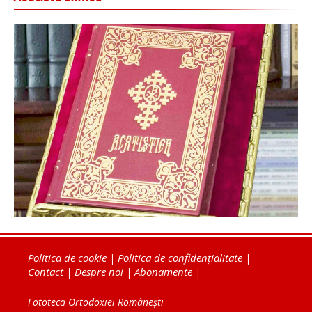
Politica de cookie
|
Politica de confidențialitate
|
Contact
|
Despre noi
|
Abonamente
|
Fototeca Ortodoxiei Românești