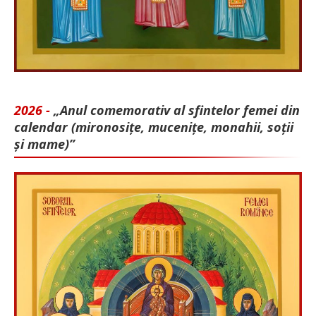
2026 -
„Anul comemorativ al sfintelor femei din
calendar (mironosițe, mu­cenițe, monahii, soții
și mame)”