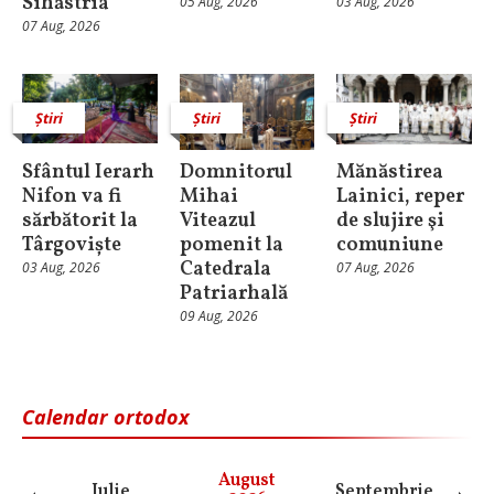
Sihăstria
05 Aug, 2026
03 Aug, 2026
07 Aug, 2026
Știri
Știri
Știri
Sfântul Ierarh
Domnitorul
Mănăstirea
Nifon va fi
Mihai
Lainici, reper
sărbătorit la
Viteazul
de slujire şi
Târgoviște
pomenit la
comuniune
Catedrala
03 Aug, 2026
07 Aug, 2026
Patriarhală
09 Aug, 2026
Calendar ortodox
August
Iulie
Septembrie
O