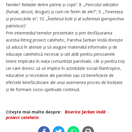
familie? Relațiile dintre părinți și copii”; 8. „Pericolul adicțiilor
(fumat, alcool, droguri) și cum ne ferim de ele?”; 9. „Tinerețea
și provocările ei”; 10. „Înțelesul bolii și al suferinței (perspective
patristice)”.
Prin intermediul temelor prezentate și prin desfășurarea
acestui întreg proiect catehetic, Parohia Șer­ban Vodă dorește
să aducă în atenție și să asigure materialul informativ şi de
educaţie catehetică necesar și util atât pentru persoanele
tinere implicate în viața comunității parohiale, cât și pentru toţi
cei care doresc să se implice în activitățile social-filantropice,
educative și recreative ale parohiei sau să beneficieze de
efectele binefăcătoare ale unui asemenea proces de învățare
și de formare socio-spirituală continuă.
Citeşte mai multe despre:
Biserica Şerban Vodă
-
proiect catehetic