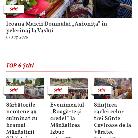
Știri
Icoana Maicii Domnului „Axionița” în
pelerinaj la Vaslui
07 Aug, 2026
TOP 6 Știri
Știri
Știri
Știri
Sărbătorile
Evenimentul
Sfințirea
nemţene au
„Roagă-te și
raclei celor
culminat cu
crede!” la
trei Sfinte
hramul
Mănăstirea
Cuvioase de la
Mănăstirii
Izbuc
Văratec