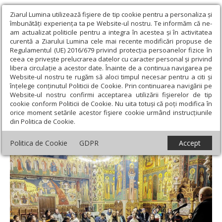
Ziarul Lumina utilizează fişiere de tip cookie pentru a personaliza și
îmbunătăți experiența ta pe Website-ul nostru. Te informăm că ne-
am actualizat politicile pentru a integra în acestea și în activitatea
curentă a Ziarului Lumina cele mai recente modificări propuse de
Regulamentul (UE) 2016/679 privind protecția persoanelor fizice în
ceea ce privește prelucrarea datelor cu caracter personal și privind
libera circulație a acestor date. Înainte de a continua navigarea pe
Website-ul nostru te rugăm să aloci timpul necesar pentru a citi și
Ziarul Lumina
›
Actualitate religioasă
›
Știri
›
Dialog săptămânal
înțelege conținutul Politicii de Cookie. Prin continuarea navigării pe
cu tinerii la Biserica Șerban Vodă din București
Website-ul nostru confirmi acceptarea utilizării fişierelor de tip
cookie conform Politicii de Cookie. Nu uita totuși că poți modifica în
Dialog săptămânal cu tinerii la Biserica
orice moment setările acestor fişiere cookie urmând instrucțiunile
din Politica de Cookie.
Șerban Vodă din București
Politica de Cookie
GDPR
Accept