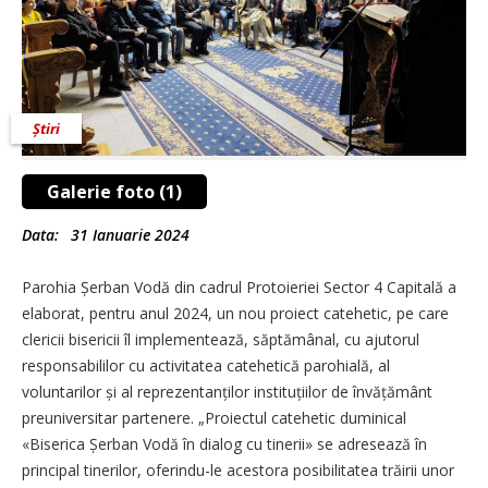
Știri
Galerie foto (1)
Data:
31 Ianuarie 2024
Parohia Șerban Vodă din cadrul Protoieriei Sector 4 Capitală a
elaborat, pentru anul 2024, un nou proiect catehetic, pe care
clericii bisericii îl implementează, săptămânal, cu ajutorul
responsabililor cu activitatea catehetică parohială, al
voluntarilor și al reprezentanților institu­țiilor de învățământ
preuniversitar partenere. „Proiectul catehetic duminical
«Biserica Șerban Vodă în dialog cu tinerii» se adresează în
principal tinerilor, oferin­du-le acestora posibilitatea trăirii unor