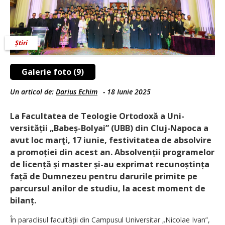
Știri
Galerie foto (9)
Un articol de:
Darius Echim
-
18 Iunie 2025
La Facultatea de Teologie Ortodoxă a Uni­
versității „Babeș-Bolyai” (UBB) din Cluj-Napoca a
avut loc marţi, 17 iunie, festivitatea de absolvire
a promoției din acest an. Absolvenții programelor
de licență și master și-au exprimat recunoștința
față de Dumnezeu pentru darurile primite pe
parcursul anilor de studiu, la acest moment de
bilanț.
În paraclisul facultății din Campusul Universitar „Nicolae Ivan”,