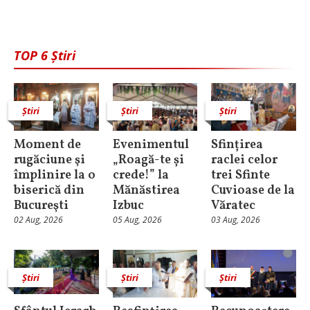
TOP 6 Știri
Știri
Știri
Știri
Moment de
Evenimentul
Sfințirea
rugăciune şi
„Roagă-te și
raclei celor
împlinire la o
crede!” la
trei Sfinte
biserică din
Mănăstirea
Cuvioase de la
Bucureşti
Izbuc
Văratec
02 Aug, 2026
05 Aug, 2026
03 Aug, 2026
Știri
Știri
Știri