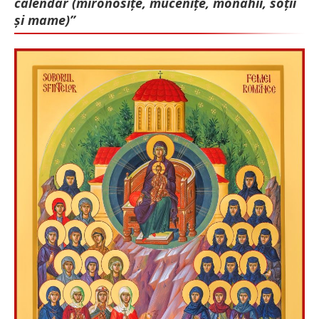
calendar (mironosițe, mu­cenițe, monahii, soții
și mame)”