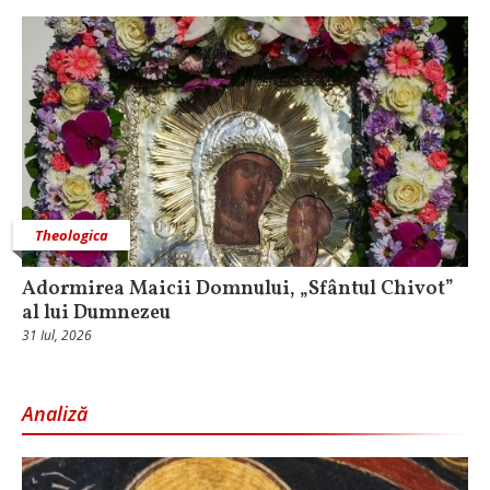
Theologica
Adormirea Maicii Domnului, „Sfântul Chivot”
al lui Dumnezeu
31 Iul, 2026
Analiză