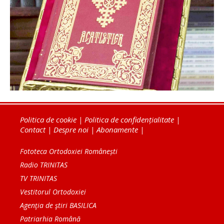
Politica de cookie
|
Politica de confidențialitate
|
Contact
|
Despre noi
|
Abonamente
|
Fototeca Ortodoxiei Românești
Radio TRINITAS
TV TRINITAS
Vestitorul Ortodoxiei
Agenţia de ştiri BASILICA
Patriarhia Română