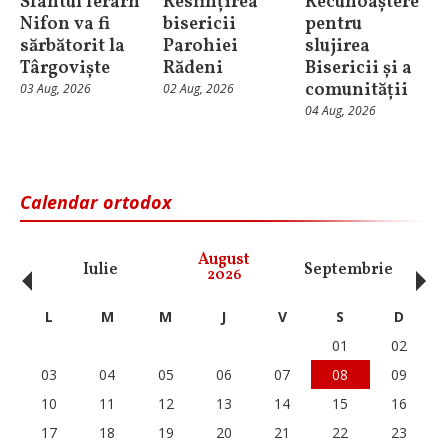
Sfântul Ierarh
Resfințirea
Recunoaștere
Nifon va fi
bisericii
pentru
sărbătorit la
Parohiei
slujirea
Târgoviște
Rădeni
Bisericii și a
comunității
03 Aug, 2026
02 Aug, 2026
04 Aug, 2026
Calendar ortodox
‹
›
August
Iulie
Septembrie
O
2026
L
M
M
J
V
S
D
01
02
03
04
05
06
07
08
09
10
11
12
13
14
15
16
17
18
19
20
21
22
23