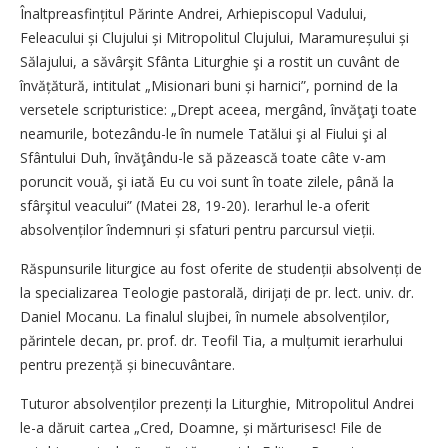
Înaltpreasfințitul Părinte Andrei, Arhiepiscopul Vadului,
Feleacului și Clujului și Mitropolitul Clujului, Maramureșului și
Sălajului, a săvârşit Sfânta Liturghie şi a rostit un cuvânt de
învățătură, intitulat „Misionari buni și harnici”, pornind de la
versetele scripturistice: „Drept aceea, mer­gând, învăţaţi toate
neamurile, botezân­du-le în numele Tatălui şi al Fiului şi al
Sfântului Duh, învăţându-le să păzească toate câte v-am
poruncit vouă, şi iată Eu cu voi sunt în toate zilele, până la
sfârşitul veacului” (Matei 28, 19-20). Ierarhul le-a oferit
absolvenților îndemnuri și sfaturi pentru parcursul vieții.
Răspunsurile liturgice au fost oferite de studenții absolvenți de
la specializarea Teologie pastorală, dirijați de pr. lect. univ. dr.
Daniel Mocanu. La finalul slujbei, în numele absol­venților,
părintele decan, pr. prof. dr. Teofil Tia, a mulțumit ierarhului
pentru prezență și binecuvântare.
Tuturor absolvenților prezenți la Liturghie, Mitropolitul Andrei
le-a dăruit cartea „Cred, Doamne, și mărturisesc! File de