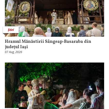
Știri
Hramul Mănăstirii Sângeap‑Basaraba din
judeţul Iaşi
07 Aug, 2026