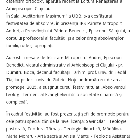
catehism ortodox”, apărută recent la Editura Renașterea a
Arhiepiscopiei Clujului.
În Sala „Auditorium Maximum” a UBB, s-a desfășurat
festivitatea de absolvire, în prezența IPS Părinte Mitropolit
Andrei, a Preasfințitului Părinte Benedict, Episcopul Sălajului, a
corpului profesoral al facultății și a celor dragi absolvenților:
familii, rude și apropiați.
Au rostit mesaje de felicitare Mitropolitul Andrei, Episcopul
Benedict, vicarul administrativ al Arhiepiscopiei Clujului - pr.
Dumitru Boca, decanul facultății - arhim. prof. univ. dr. Teofil
Tia, iar pr. lect. univ. dr. Gabriel Noje, în­drumătorul de an al
promoției 2025, a sus­ți­nut cursul festiv intitulat „Absolventul
teolog - ferment al Evangheliei într-o societate dinamică și
complexă”.
În cadrul festivității au fost prezentați șefii de promoție pentru
cele patru specializări de la nivel licență: Savir Olar - Teologie
pastorală, Teodora Tămaș - Teologie didactică, Mădălina-
Maria Moraru - Artă sacră și Anisia Mantu - Teologie Asistență