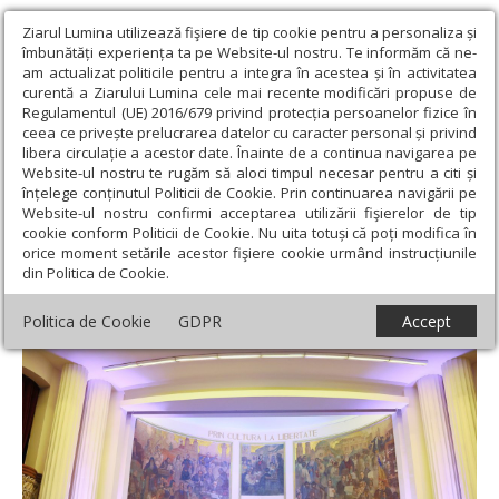
Ziarul Lumina utilizează fişiere de tip cookie pentru a personaliza și
îmbunătăți experiența ta pe Website-ul nostru. Te informăm că ne-
am actualizat politicile pentru a integra în acestea și în activitatea
curentă a Ziarului Lumina cele mai recente modificări propuse de
Regulamentul (UE) 2016/679 privind protecția persoanelor fizice în
ceea ce privește prelucrarea datelor cu caracter personal și privind
libera circulație a acestor date. Înainte de a continua navigarea pe
Website-ul nostru te rugăm să aloci timpul necesar pentru a citi și
Ziarul Lumina
›
Actualitate religioasă
›
Știri
›
Festivitate de
înțelege conținutul Politicii de Cookie. Prin continuarea navigării pe
absolvire la Facultatea de Teologie Ortodoxă din Cluj-Napoca
Website-ul nostru confirmi acceptarea utilizării fişierelor de tip
cookie conform Politicii de Cookie. Nu uita totuși că poți modifica în
Festivitate de absolvire la Facultatea de
orice moment setările acestor fişiere cookie urmând instrucțiunile
din Politica de Cookie.
Teologie Ortodoxă din Cluj-Napoca
Politica de Cookie
GDPR
Accept