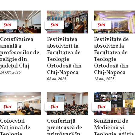
Știri
Știri
Știri
Consfătuirea
Festivitatea
Festivitate de
anuală a
absolvirii la
absolvire la
profesorilor de
Facultatea de
Facultatea de
religie din
Teologie
Teologie
judeţul Cluj
Ortodoxă din
Ortodoxă din
Cluj-Napoca
Cluj-Napoca
24 Oct, 2025
08 Iul, 2025
18 Iun, 2025
Știri
Știri
Știri
Colocviul
Conferință
Seminarul de
Național de
preoțească de
Medicină și
Teologie
primăvară în
Teologie, ediția