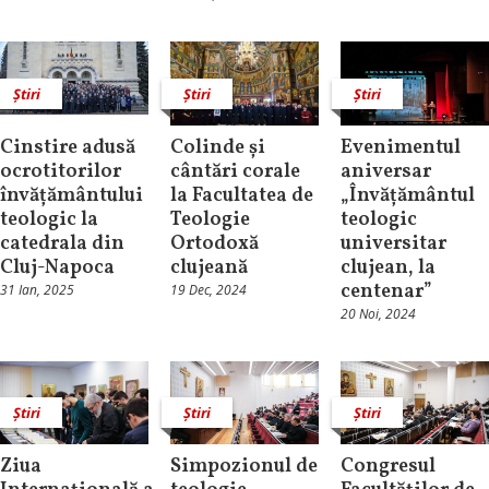
Știri
Știri
Știri
Cinstire adusă
Colinde și
Evenimentul
ocrotitorilor
cântări corale
aniversar
învățământului
la Facultatea de
„Învățământul
teologic la
Teologie
teologic
catedrala din
Ortodoxă
universitar
Cluj-Napoca
clujeană
clujean, la
centenar”
31 Ian, 2025
19 Dec, 2024
20 Noi, 2024
Știri
Știri
Știri
Ziua
Simpozionul de
Congresul