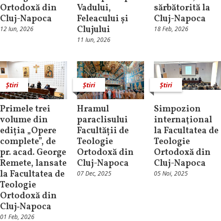
Ortodoxă din
Vadului,
sărbătorită la
Cluj-Napoca
Feleacului și
Cluj-Napoca
Clujului
12 Iun, 2026
18 Feb, 2026
11 Iun, 2026
Știri
Știri
Știri
Primele trei
Hramul
Simpozion
volume din
paraclisului
internaţional
ediția „Opere
Facultății de
la Facultatea de
complete”, de
Teologie
Teologie
pr. acad. George
Ortodoxă din
Ortodoxă din
Remete, lansate
Cluj-Napoca
Cluj-Napoca
la Facultatea de
07 Dec, 2025
05 Noi, 2025
Teologie
Ortodoxă din
Cluj‑Napoca
01 Feb, 2026