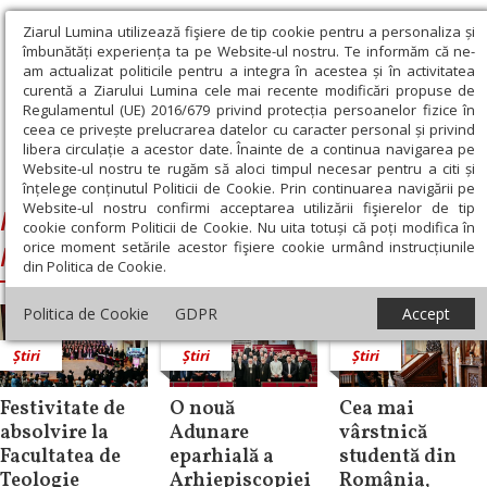
Ziarul Lumina utilizează fişiere de tip cookie pentru a personaliza și
îmbunătăți experiența ta pe Website-ul nostru. Te informăm că ne-
am actualizat politicile pentru a integra în acestea și în activitatea
curentă a Ziarului Lumina cele mai recente modificări propuse de
Regulamentul (UE) 2016/679 privind protecția persoanelor fizice în
ceea ce privește prelucrarea datelor cu caracter personal și privind
libera circulație a acestor date. Înainte de a continua navigarea pe
Website-ul nostru te rugăm să aloci timpul necesar pentru a citi și
Ziarul Lumina
›
Facultatea de Teologie Ortodoxa Cluj-Napoca
înțelege conținutul Politicii de Cookie. Prin continuarea navigării pe
Website-ul nostru confirmi acceptarea utilizării fişierelor de tip
Facultatea de Teologie Ortodoxa Cluj-
cookie conform Politicii de Cookie. Nu uita totuși că poți modifica în
orice moment setările acestor fişiere cookie urmând instrucțiunile
Napoca
din Politica de Cookie.
Politica de Cookie
GDPR
Accept
Știri
Știri
Știri
Festivitate de
O nouă
Cea mai
absolvire la
Adunare
vârstnică
Facultatea de
eparhială a
studentă din
Teologie
Arhiepiscopiei
România,