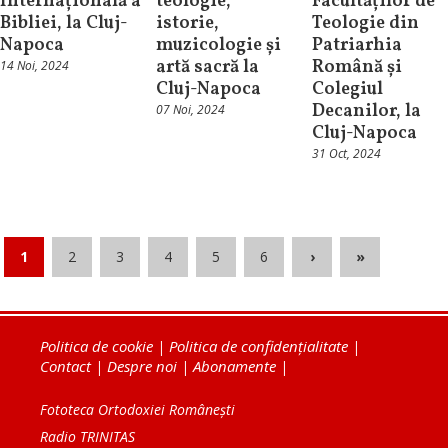
Internațională a
teologie,
Facultăților de
Bibliei, la Cluj-
istorie,
Teologie din
Napoca
muzicologie și
Patriarhia
artă sacră la
Română și
14 Noi, 2024
Cluj-Napoca
Colegiul
Decanilor, la
07 Noi, 2024
Cluj-Napoca
31 Oct, 2024
1
2
3
4
5
6
›
»
Politica de cookie
|
Politica de confidențialitate
|
Contact
|
Despre noi
|
Abonamente
|
Fototeca Ortodoxiei Românești
Radio TRINITAS