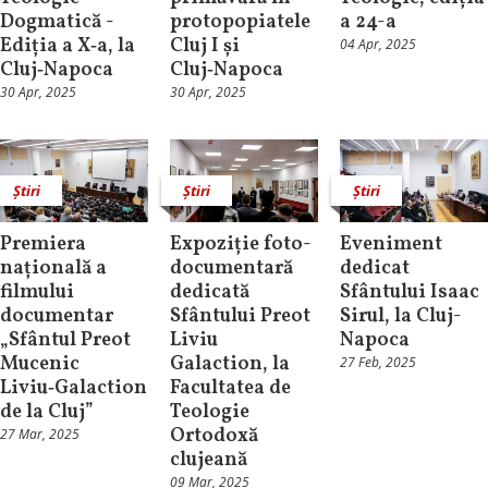
Dogmatică -
protopopiatele
a 24-a
Ediția a X‑a, la
Cluj I și
04 Apr, 2025
Cluj‑Napoca
Cluj‑Napoca
30 Apr, 2025
30 Apr, 2025
Știri
Știri
Știri
Premiera
Expoziție foto-
Eveniment
națională a
documentară
dedicat
filmului
dedicată
Sfântului Isaac
documentar
Sfântului Preot
Sirul, la Cluj-
„Sfântul Preot
Liviu
Napoca
Mucenic
Galaction, la
27 Feb, 2025
Liviu‑Galaction
Facultatea de
de la Cluj”
Teologie
Ortodoxă
27 Mar, 2025
clujeană
09 Mar, 2025