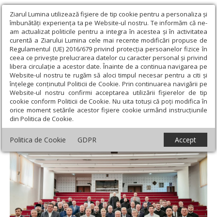
Ziarul Lumina utilizează fişiere de tip cookie pentru a personaliza și
îmbunătăți experiența ta pe Website-ul nostru. Te informăm că ne-
am actualizat politicile pentru a integra în acestea și în activitatea
curentă a Ziarului Lumina cele mai recente modificări propuse de
Regulamentul (UE) 2016/679 privind protecția persoanelor fizice în
ceea ce privește prelucrarea datelor cu caracter personal și privind
libera circulație a acestor date. Înainte de a continua navigarea pe
Website-ul nostru te rugăm să aloci timpul necesar pentru a citi și
Ziarul Lumina
›
Actualitate religioasă
›
Știri
›
O nouă Adunare
înțelege conținutul Politicii de Cookie. Prin continuarea navigării pe
eparhială a Arhiepiscopiei Vadului, Feleacului și Clujului
Website-ul nostru confirmi acceptarea utilizării fişierelor de tip
cookie conform Politicii de Cookie. Nu uita totuși că poți modifica în
O nouă Adunare eparhială a Arhiepiscopiei
orice moment setările acestor fişiere cookie urmând instrucțiunile
din Politica de Cookie.
Vadului, Feleacului și Clujului
Politica de Cookie
GDPR
Accept