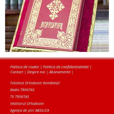
Politica de cookie
|
Politica de confidențialitate
|
Contact
|
Despre noi
|
Abonamente
|
Fototeca Ortodoxiei Românești
Radio TRINITAS
TV TRINITAS
Vestitorul Ortodoxiei
Agenţia de ştiri BASILICA