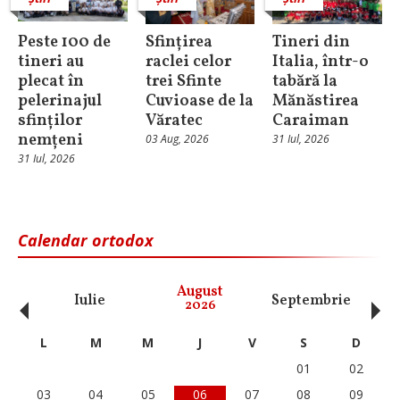
Peste 100 de
Sfințirea
Tineri din
tineri au
raclei celor
Italia, într-o
plecat în
trei Sfinte
tabără la
pelerinajul
Cuvioase de la
Mănăstirea
sfinților
Văratec
Caraiman
nemțeni
03 Aug, 2026
31 Iul, 2026
31 Iul, 2026
Calendar ortodox
‹
›
August
Iulie
Septembrie
O
2026
L
M
M
J
V
S
D
01
02
03
04
05
06
07
08
09