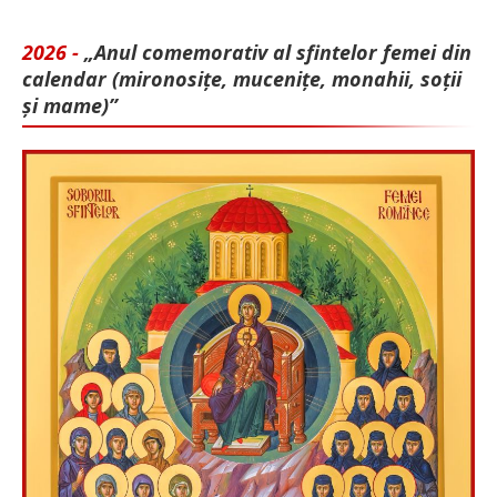
2026 -
„Anul comemorativ al sfintelor femei din
calendar (mironosițe, mu­cenițe, monahii, soții
și mame)”