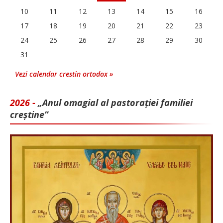
10
11
12
13
14
15
16
17
18
19
20
21
22
23
24
25
26
27
28
29
30
31
Vezi calendar crestin ortodox »
2026 -
„Anul omagial al pastorației familiei
creștine”