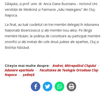
Sălajului, și prof. univ. dr. Anca Dana Buzoianu - rectorul Uni­
versității de Medicină și Farmacie „Iuliu Hațieganu” din Cluj-
Napoca.
La final, au luat cuvântul cei trei membri delegați în Adunarea
Națio­nală Bisericească și alți membri nou-aleși. Pe lângă
membrii titulari, la ședința de constituire au participat membrii
onorifici și alți invitați din cele două județe ale eparhiei, Cluj și
Bistrița-Năsăud.
Citeşte mai multe despre:
Andrei, Mitropolitul Clujului
-
Adunare eparhiala
-
Facultatea de Teologie Ortodoxa Cluj-
Napoca
-
ședință