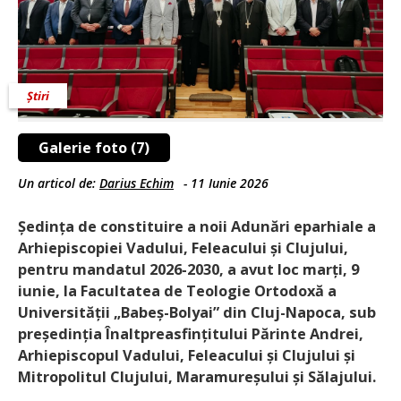
Știri
Galerie foto (7)
Un articol de:
Darius Echim
-
11 Iunie 2026
Ședința de constituire a noii Adunări eparhiale a
Arhiepiscopiei Vadului, Feleacului și Clujului,
pentru mandatul 2026-2030, a avut loc marți, 9
iunie, la Facultatea de Teologie Ortodoxă a
Universității „Babeș-Bolyai” din Cluj-Napoca, sub
președinția Înaltpreasfinți­tului Părinte Andrei,
Arhiepiscopul Vadului, Feleacului și Clujului și
Mitropolitul Clujului, Maramureșu­lui și Sălajului.