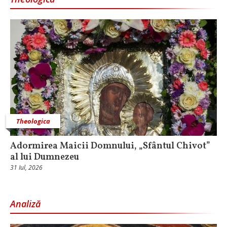
Theologica
Adormirea Maicii Domnului, „Sfântul Chivot”
al lui Dumnezeu
31 Iul, 2026
Analiză