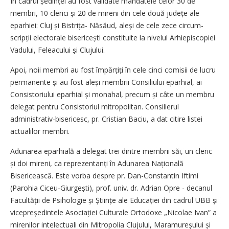
În cadrul ședinței au fost validate mandatele celor 30 de
membri, 10 clerici și 20 de mireni din cele două județe ale
eparhiei: Cluj și Bistrița- Năsăud, aleși de cele zece circum­
scripții electorale bisericești constituite la nivelul Arhiepiscopiei
Vadului, Feleacului și Clujului.
Apoi, noii membri au fost împărțiți în cele cinci comisii de lucru
permanente și au fost aleși membrii Consiliului eparhial, ai
Consistoriului eparhial și monahal, precum și câte un membru
delegat pentru Consistoriul mitropolitan. Consilierul
administrativ-bisericesc, pr. Cristian Baciu, a dat citire listei
actualilor membri.
Adunarea eparhială a delegat trei dintre membrii săi, un cleric
și doi mireni, ca reprezentanți în Adunarea Națională
Bisericească. Este vorba despre pr. Dan-Constantin Iftimi
(Parohia Ciceu-Giurgești), prof. univ. dr. Adrian Opre - decanul
Facultății de Psihologie și Științe ale Educației din cadrul UBB și
vicepreședintele Asociației Culturale Ortodoxe „Nicolae Ivan” a
mirenilor intelectuali din Mitropolia Clujului, Maramu­re­șului și