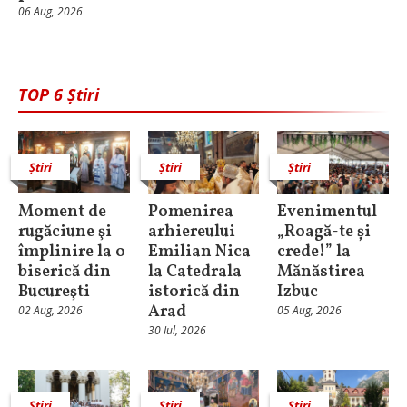
06 Aug, 2026
TOP 6 Știri
Știri
Știri
Știri
Moment de
Pomenirea
Evenimentul
rugăciune şi
arhiereului
„Roagă-te și
împlinire la o
Emilian Nica
crede!” la
biserică din
la Catedrala
Mănăstirea
Bucureşti
istorică din
Izbuc
Arad
02 Aug, 2026
05 Aug, 2026
30 Iul, 2026
Știri
Știri
Știri