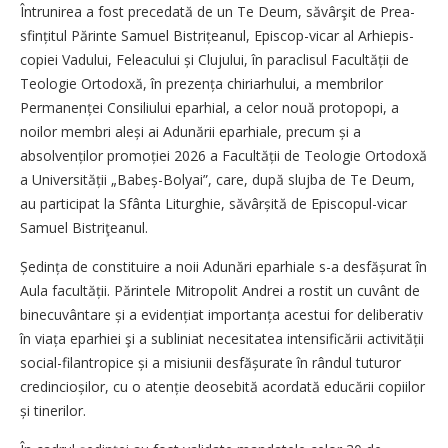
Întrunirea a fost precedată de un Te Deum, săvârşit de Prea­
sfin­­țitul Părinte Samuel Bistri­țeanul, Episcop-vicar al Arhiepis­
co­­piei Vadului, Feleacului și Cluju­lui, în paraclisul Facultății de
Teologie Ortodoxă, în prezența chiriarhului, a membrilor
Permanen­ței Consiliului eparhial, a celor nouă protopopi, a
noilor membri aleși ai Adunării eparhiale, precum și a
absolvenților promoției 2026 a Facultății de Teologie Ortodoxă
a Universității „Babeș-Bolyai”, care, după slujba de Te Deum,
au participat la Sfânta Liturghie, săvâr­șită de Episcopul-vicar
Samuel Bistriţeanul.
Ședința de constituire a noii Adunări eparhiale s-a desfășurat în
Aula facultății. Părintele Mitropolit Andrei a rostit un cuvânt de
binecuvântare și a evidențiat importanța acestui for deliberativ
în viața eparhiei şi a subliniat necesitatea intensificării activității
social-filantropice și a misiunii desfășurate în rândul tuturor
credincioșilor, cu o atenție deosebită acordată educării copiilor
și tinerilor.