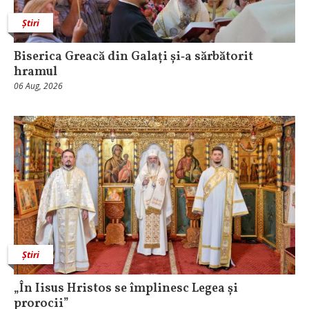
Știri
Biserica Greacă din Galați și‑a sărbătorit
hramul
06 Aug, 2026
Știri
„În Iisus Hristos se împlinesc Legea și
prorocii”