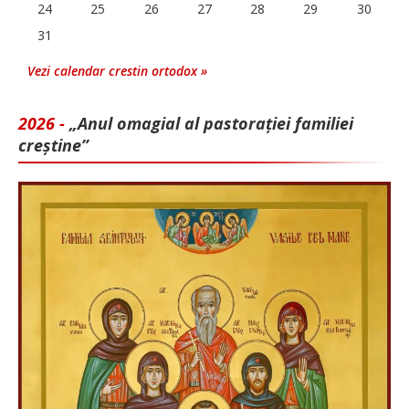
24
25
26
27
28
29
30
31
Vezi calendar crestin ortodox »
2026 -
„Anul omagial al pastorației familiei
creștine”