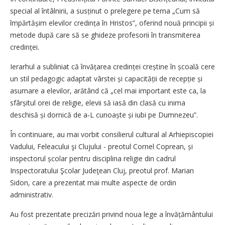
special al întâlnirii, a susținut o prelegere pe tema „Cum să
împărtășim elevilor credința în Hristos”, oferind nouă principii și
metode după care să se ghideze profesorii în transmiterea
credinței.
Ierarhul a subliniat că învățarea credinței creștine în școală cere
un stil pedagogic adaptat vârstei și capacității de recepție și
asumare a elevilor, arătând că „cel mai important este ca, la
sfârșitul orei de religie, elevii să iasă din clasă cu inima
deschisă și dornică de a‑L cunoaște și iubi pe Dumnezeu”.
În continuare, au mai vorbit consilierul cultural al Arhiepiscopiei
Vadului, Feleacului şi Clujului - preotul Cornel Coprean, și
inspectorul școlar pentru disciplina religie din cadrul
Inspectoratului Şcolar Judeţean Cluj, preotul prof. Marian
Sidon, care a prezentat mai multe aspecte de ordin
administrativ.
Au fost prezentate precizări privind noua lege a învățământului