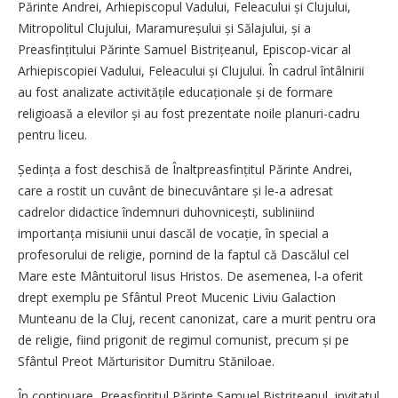
Părinte Andrei, Arhiepiscopul Vadului, Feleacului și Clujului,
Mitropolitul Clujului, Maramureșului și Sălajului, și a
Preasfințitului Părinte Samuel Bistrițeanul, Episcop‑vicar al
Arhiepiscopiei Vadului, Feleacului și Clujului. În cadrul întâlnirii
au fost analizate activitățile educaționale și de formare
religioasă a elevilor și au fost prezentate noile planuri-cadru
pentru liceu.
Ședința a fost deschisă de Înaltpreasfințitul Părinte Andrei,
care a rostit un cuvânt de binecuvântare și le‑a adresat
cadrelor didactice îndemnuri duhovnicești, subliniind
importanța misiunii unui dascăl de vocație, în special a
profesorului de religie, pornind de la faptul că Dascălul cel
Mare este Mântuitorul Iisus Hristos. De asemenea, l‑a oferit
drept exemplu pe Sfântul Preot Mucenic Liviu Galaction
Munteanu de la Cluj, recent canonizat, care a murit pentru ora
de religie, fiind prigonit de regimul comunist, precum și pe
Sfântul Preot Mărturisitor Dumitru Stăniloae.
În continuare, Preasfințitul Părinte Samuel Bistrițeanul, invitatul