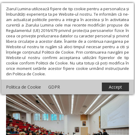
Ziarul Lumina utilizează fişiere de tip cookie pentru a personaliza și
îmbunătăți experiența ta pe Website-ul nostru. Te informăm că ne-
am actualizat politicile pentru a integra în acestea și în activitatea
curentă a Ziarului Lumina cele mai recente modificări propuse de
Regulamentul (UE) 2016/679 privind protecția persoanelor fizice în
ceea ce privește prelucrarea datelor cu caracter personal și privind
libera circulație a acestor date. Înainte de a continua navigarea pe
Website-ul nostru te rugăm să aloci timpul necesar pentru a citi și
Ziarul Lumina
›
Actualitate religioasă
›
Știri
›
Consfătuirea
înțelege conținutul Politicii de Cookie. Prin continuarea navigării pe
anuală a profesorilor de religie din judeţul Cluj
Website-ul nostru confirmi acceptarea utilizării fişierelor de tip
cookie conform Politicii de Cookie. Nu uita totuși că poți modifica în
Consfătuirea anuală a profesorilor de
orice moment setările acestor fişiere cookie urmând instrucțiunile
din Politica de Cookie.
religie din judeţul Cluj
Politica de Cookie
GDPR
Accept