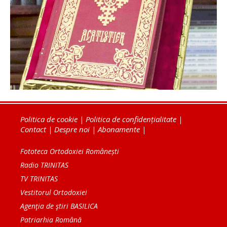
Politica de cookie
|
Politica de confidențialitate
|
Contact
|
Despre noi
|
Abonamente
|
Fototeca Ortodoxiei Românești
Radio TRINITAS
TV TRINITAS
Vestitorul Ortodoxiei
Agenţia de ştiri BASILICA
Patriarhia Română