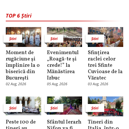
TOP 6 Știri
Știri
Știri
Știri
Moment de
Evenimentul
Sfințirea
rugăciune şi
„Roagă-te și
raclei celor
împlinire la o
crede!” la
trei Sfinte
biserică din
Mănăstirea
Cuvioase de la
Bucureşti
Izbuc
Văratec
02 Aug, 2026
05 Aug, 2026
03 Aug, 2026
Știri
Știri
Știri
Peste 100 de
Sfântul Ierarh
Tineri din
tineri au
Nifon va fi
Italia, într-o