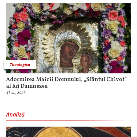
Theologica
Adormirea Maicii Domnului, „Sfântul Chivot”
al lui Dumnezeu
31 Iul, 2026
Analiză