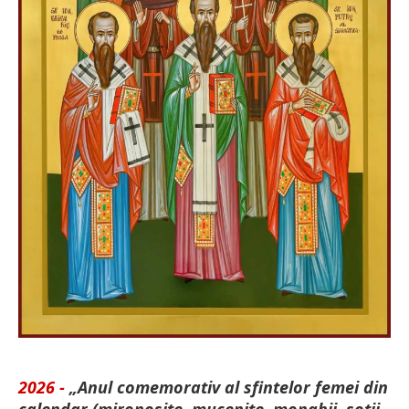
2026 -
„Anul comemorativ al sfintelor femei din
calendar (mironosițe, mu­cenițe, monahii, soții