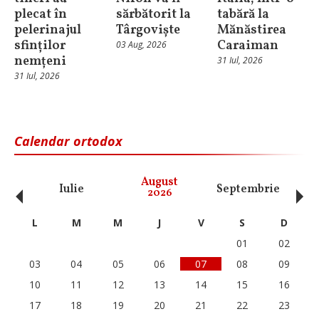
plecat în
sărbătorit la
tabără la
pelerinajul
Târgoviște
Mănăstirea
sfinților
Caraiman
03 Aug, 2026
nemțeni
31 Iul, 2026
31 Iul, 2026
Calendar ortodox
‹
›
August
Iulie
Septembrie
O
2026
L
M
M
J
V
S
D
01
02
03
04
05
06
07
08
09
10
11
12
13
14
15
16
17
18
19
20
21
22
23