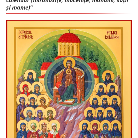
și mame)”