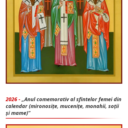
2026 -
„Anul comemorativ al sfintelor femei din
calendar (mironosițe, mu­cenițe, monahii, soții
și mame)”