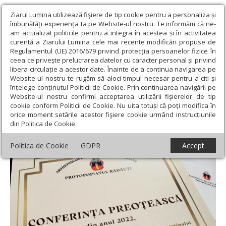
Ziarul Lumina utilizează fişiere de tip cookie pentru a personaliza și
îmbunătăți experiența ta pe Website-ul nostru. Te informăm că ne-
am actualizat politicile pentru a integra în acestea și în activitatea
curentă a Ziarului Lumina cele mai recente modificări propuse de
Regulamentul (UE) 2016/679 privind protecția persoanelor fizice în
ceea ce privește prelucrarea datelor cu caracter personal și privind
libera circulație a acestor date. Înainte de a continua navigarea pe
Website-ul nostru te rugăm să aloci timpul necesar pentru a citi și
Ziarul Lumina
›
Actualitate religioasă
›
Știri
›
Finalul
înțelege conținutul Politicii de Cookie. Prin continuarea navigării pe
conferințelor preoțești din Arhiepiscopiei Sucevei și Rădăuților
Website-ul nostru confirmi acceptarea utilizării fişierelor de tip
cookie conform Politicii de Cookie. Nu uita totuși că poți modifica în
Finalul conferințelor preoțești din
orice moment setările acestor fişiere cookie urmând instrucțiunile
din Politica de Cookie.
Arhiepiscopiei Sucevei și Rădăuților
Politica de Cookie
GDPR
Accept