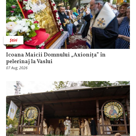
Știri
Icoana Maicii Domnului „Axionița” în
pelerinaj la Vaslui
07 Aug, 2026