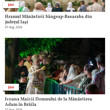
Știri
Hramul Mănăstirii Sângeap‑Basaraba din
judeţul Iaşi
07 Aug, 2026
Știri
Icoana Maicii Domnului de la Mănăstirea
Adam în Brăila
07 Aug, 2026