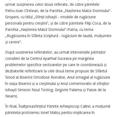
urmat susținerea celor două referate, de către părintele
Petru‑Ioan Cîrstean, de la Parohia „Nașterea Maicii Domnului”-
Gropeni, cu titlul „Sfinții isihaşti - modele de rugăciune
personală pentru creștini”, și de către părintele Filip Coca, de la
Parohia „Nașterea Maicii Domnului”-Putna, cu tema
„Rugăciunea în Sfânta Scriptură - rugăciuni de laudă, mulțumire
și cerere”.
După susținerea referatelor, au urmat intervențiile părinților
consilieri de la Centrul eparhial Suceava pe marginea
problemelor specifice sectoarelor pe care le coordonează și
dezbaterile referitoare la cele două teme propuse de Sfântul
Sinod al Bisericii Ortodoxe Române, Anul omagial al rugăciunii
în viaţa Bisericii și a creştinului și Anul comemorativ al sfinţilor
isihaşti Simeon Noul Teolog, Grigorie Palama și Paisie de la
Neamț.
În final, Înaltpreasfințitul Părinte Arhiepiscop Calinic a mulțumit
părintelui protoiereu Ionel Maloș pentru implicarea în