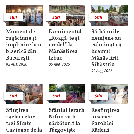
Știri
Știri
Știri
Moment de
Evenimentul
Sărbătorile
rugăciune şi
„Roagă-te și
nemţene au
împlinire la o
crede!” la
culminat cu
biserică din
Mănăstirea
hramul
Bucureşti
Izbuc
Mănăstirii
Sihăstria
02 Aug, 2026
05 Aug, 2026
07 Aug, 2026
Știri
Știri
Știri
Sfințirea
Sfântul Ierarh
Resfințirea
raclei celor
Nifon va fi
bisericii
trei Sfinte
sărbătorit la
Parohiei
Cuvioase de la
Târgoviște
Rădeni