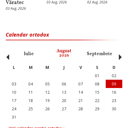
Văratec
03 Aug, 2026
02 Aug, 2026
03 Aug, 2026
Calendar ortodox
‹
›
August
Iulie
Septembrie
O
2026
L
M
M
J
V
S
D
01
02
03
04
05
06
07
08
09
10
11
12
13
14
15
16
17
18
19
20
21
22
23
24
25
26
27
28
29
30
31