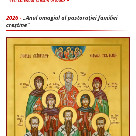
Vezi calendar crestin ortodox »
2026 -
„Anul omagial al pastorației familiei
creștine”