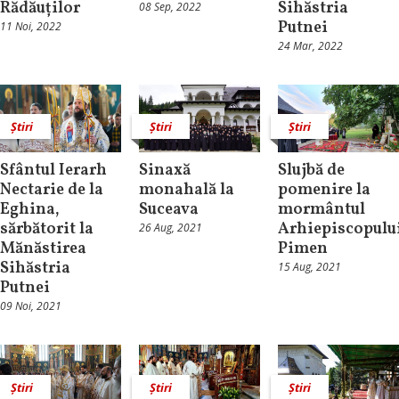
Rădăuților
Sihăstria
08 Sep, 2022
Putnei
11 Noi, 2022
24 Mar, 2022
Știri
Știri
Știri
Sfântul Ierarh
Sinaxă
Slujbă de
Nectarie de la
monahală la
pomenire la
Eghina,
Suceava
mormântul
sărbătorit la
Arhiepiscopulu
26 Aug, 2021
Mănăstirea
Pimen
Sihăstria
15 Aug, 2021
Putnei
09 Noi, 2021
Știri
Știri
Știri