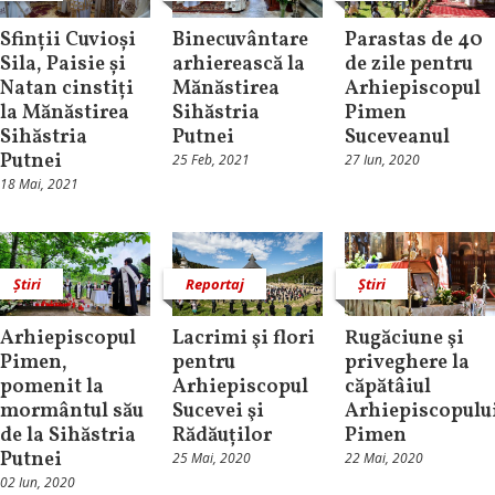
Sfinții Cuvioși
Binecuvântare
Parastas de 40
Sila, Paisie și
arhierească la
de zile pentru
Natan cinstiți
Mănăstirea
Arhiepiscopul
la Mănăstirea
Sihăstria
Pimen
Sihăstria
Putnei
Suceveanul
Putnei
25 Feb, 2021
27 Iun, 2020
18 Mai, 2021
Știri
Reportaj
Știri
Arhiepiscopul
Lacrimi şi flori
Rugăciune şi
Pimen,
pentru
priveghere la
pomenit la
Arhiepiscopul
căpătâiul
mormântul său
Sucevei şi
Arhiepiscopulu
de la Sihăstria
Rădăuților
Pimen
Putnei
25 Mai, 2020
22 Mai, 2020
02 Iun, 2020