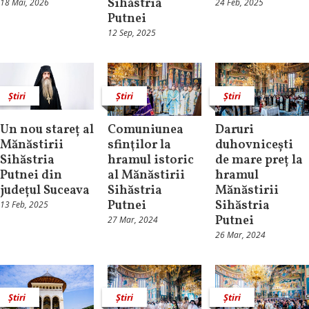
Sihăstria
18 Mai, 2026
24 Feb, 2025
Putnei
12 Sep, 2025
Știri
Știri
Știri
Un nou stareț al
Comuniunea
Daruri
Mănăstirii
sfinţilor la
duhovnicești
Sihăstria
hramul istoric
de mare preț la
Putnei din
al Mănăstirii
hramul
județul Suceava
Sihăstria
Mănăstirii
Putnei
Sihăstria
13 Feb, 2025
Putnei
27 Mar, 2024
26 Mar, 2024
Știri
Știri
Știri