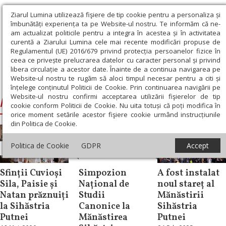
Ziarul Lumina utilizează fişiere de tip cookie pentru a personaliza și
îmbunătăți experiența ta pe Website-ul nostru. Te informăm că ne-
am actualizat politicile pentru a integra în acestea și în activitatea
curentă a Ziarului Lumina cele mai recente modificări propuse de
Regulamentul (UE) 2016/679 privind protecția persoanelor fizice în
ceea ce privește prelucrarea datelor cu caracter personal și privind
libera circulație a acestor date. Înainte de a continua navigarea pe
Website-ul nostru te rugăm să aloci timpul necesar pentru a citi și
Ziarul Lumina
›
Mănăstirea Sihăstria Putnei
înțelege conținutul Politicii de Cookie. Prin continuarea navigării pe
Website-ul nostru confirmi acceptarea utilizării fişierelor de tip
Mănăstirea Sihăstria Putnei
cookie conform Politicii de Cookie. Nu uita totuși că poți modifica în
orice moment setările acestor fişiere cookie urmând instrucțiunile
din Politica de Cookie.
Politica de Cookie
GDPR
Accept
Știri
Știri
Știri
Sfinții Cuvioși
Simpozion
A fost instalat
Sila, Paisie și
Național de
noul stareț al
Natan prăznuiți
Studii
Mănăstirii
la Sihăstria
Canonice la
Sihăstria
Putnei
Mănăstirea
Putnei