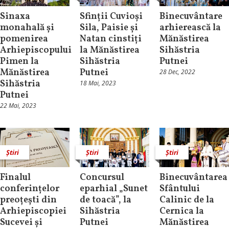
Sinaxa
Sfinții Cuvioși
Binecuvântare
monahală și
Sila, Paisie și
arhierească la
pomenirea
Natan cinstiți
Mănăstirea
Arhiepiscopului
la Mănăstirea
Sihăstria
Pimen la
Sihăstria
Putnei
Mănăstirea
Putnei
28 Dec, 2022
Sihăstria
18 Mai, 2023
Putnei
22 Mai, 2023
Știri
Știri
Știri
Finalul
Concursul
Binecuvântarea
conferințelor
eparhial „Sunet
Sfântului
preoțești din
de toacă”, la
Calinic de la
Arhiepiscopiei
Sihăstria
Cernica la
Sucevei și
Putnei
Mănăstirea