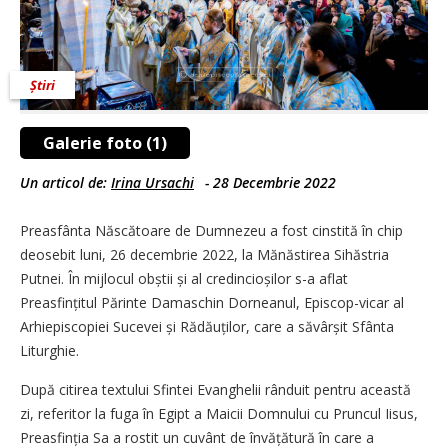
Știri
Galerie foto (1)
Un articol de:
Irina Ursachi
-
28 Decembrie 2022
Preasfânta Născătoare de Dumnezeu a fost cinstită în chip
deosebit luni, 26 decembrie 2022, la Mănăstirea Sihăstria
Putnei. În mijlocul obștii și al credincioșilor s-a aflat
Preasfințitul Părinte Damaschin Dorneanul, Episcop-vicar al
Arhiepiscopiei Sucevei și Rădăuților, care a săvârșit Sfânta
Liturghie.
După citirea textului Sfintei Evanghelii rânduit pentru această
zi, referitor la fuga în Egipt a Maicii Domnului cu Pruncul Iisus,
Preasfinția Sa a rostit un cuvânt de învățătură în care a