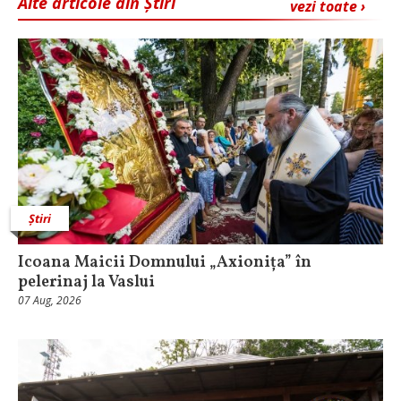
Alte articole din Știri
vezi toate ›
Știri
Icoana Maicii Domnului „Axionița” în
pelerinaj la Vaslui
07 Aug, 2026