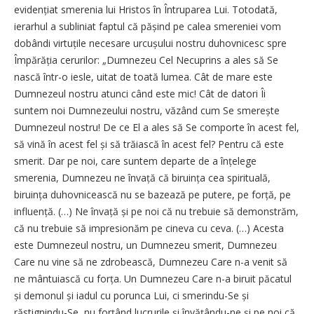
evidențiat smerenia lui Hristos în Întruparea Lui. Totodată,
ierarhul a subliniat faptul că pășind pe calea smereniei vom
dobândi virtuțile necesare urcușului nostru duhovnicesc spre
Împărăția cerurilor: „Dumnezeu Cel Necuprins a ales să Se
nască într-o iesle, uitat de toată lumea. Cât de mare este
Dumnezeul nostru atunci când este mic! Cât de datori Îi
suntem noi Dumnezeului nostru, văzând cum Se smerește
Dumnezeul nostru! De ce El a ales să Se comporte în acest fel,
să vină în acest fel și să trăiască în acest fel? Pentru că este
smerit. Dar pe noi, care suntem departe de a înțelege
smerenia, Dumnezeu ne învață că biruința cea spirituală,
biruința duhovnicească nu se bazează pe putere, pe forță, pe
influență. (…) Ne învață și pe noi că nu trebuie să demonstrăm,
că nu trebuie să impresionăm pe cineva cu ceva. (…) Acesta
este Dumnezeul nostru, un Dumnezeu smerit, Dumnezeu
Care nu vine să ne zdrobească, Dumnezeu Care n-a venit să
ne mântuiască cu forța. Un Dumnezeu Care n-a biruit păcatul
și demonul și iadul cu porunca Lui, ci smerindu-Se și
răstignindu-Se, nu forțând lucrurile și învățându-ne și pe noi că