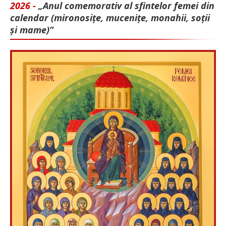
2026 -
„Anul comemorativ al sfintelor femei din
calendar (mironosițe, mu­cenițe, monahii, soții
și mame)”