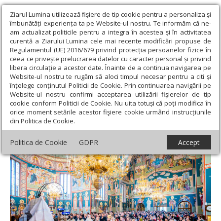
Ziarul Lumina utilizează fişiere de tip cookie pentru a personaliza și
îmbunătăți experiența ta pe Website-ul nostru. Te informăm că ne-
am actualizat politicile pentru a integra în acestea și în activitatea
curentă a Ziarului Lumina cele mai recente modificări propuse de
Regulamentul (UE) 2016/679 privind protecția persoanelor fizice în
ceea ce privește prelucrarea datelor cu caracter personal și privind
libera circulație a acestor date. Înainte de a continua navigarea pe
Website-ul nostru te rugăm să aloci timpul necesar pentru a citi și
Ziarul Lumina
›
Actualitate religioasă
›
Știri
›
Binecuvântare
înțelege conținutul Politicii de Cookie. Prin continuarea navigării pe
arhierească la Mănăstirea Sihăstria Putnei
Website-ul nostru confirmi acceptarea utilizării fişierelor de tip
cookie conform Politicii de Cookie. Nu uita totuși că poți modifica în
Binecuvântare arhierească la Mănăstirea
orice moment setările acestor fişiere cookie urmând instrucțiunile
din Politica de Cookie.
Sihăstria Putnei
Politica de Cookie
GDPR
Accept