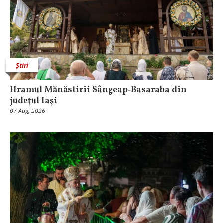
Știri
Hramul Mănăstirii Sângeap‑Basaraba din
judeţul Iaşi
07 Aug, 2026