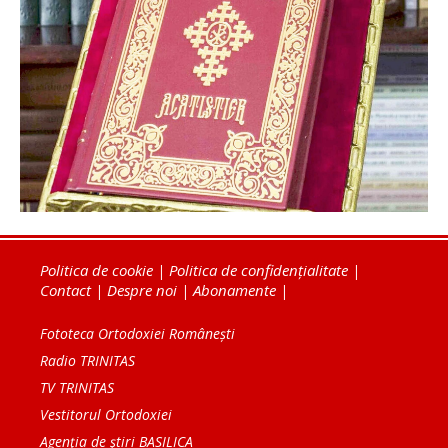
Politica de cookie
|
Politica de confidențialitate
|
Contact
|
Despre noi
|
Abonamente
|
Fototeca Ortodoxiei Românești
Radio TRINITAS
TV TRINITAS
Vestitorul Ortodoxiei
Agenţia de ştiri BASILICA