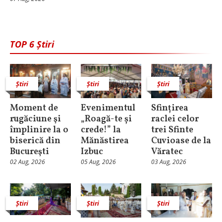
TOP 6 Știri
Știri
Știri
Știri
Moment de
Evenimentul
Sfințirea
rugăciune şi
„Roagă-te și
raclei celor
împlinire la o
crede!” la
trei Sfinte
biserică din
Mănăstirea
Cuvioase de la
Bucureşti
Izbuc
Văratec
02 Aug, 2026
05 Aug, 2026
03 Aug, 2026
Știri
Știri
Știri