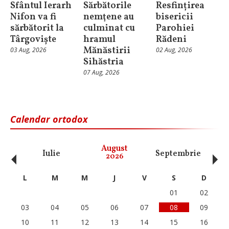
Sfântul Ierarh
Sărbătorile
Resfințirea
Nifon va fi
nemţene au
bisericii
sărbătorit la
culminat cu
Parohiei
Târgoviște
hramul
Rădeni
Mănăstirii
03 Aug, 2026
02 Aug, 2026
Sihăstria
07 Aug, 2026
Calendar ortodox
‹
›
August
Iulie
Septembrie
O
2026
L
M
M
J
V
S
D
01
02
03
04
05
06
07
08
09
10
11
12
13
14
15
16