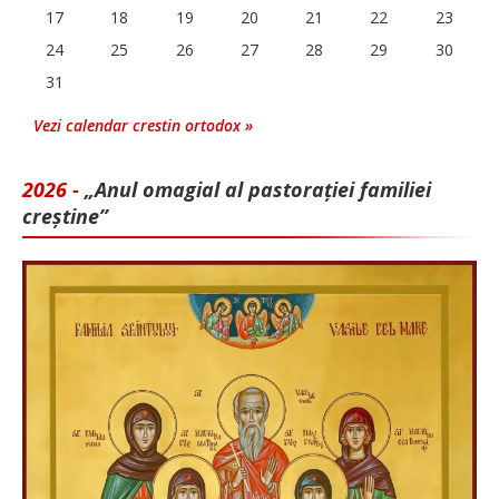
17
18
19
20
21
22
23
24
25
26
27
28
29
30
31
Vezi calendar crestin ortodox »
2026 -
„Anul omagial al pastorației familiei
creștine”