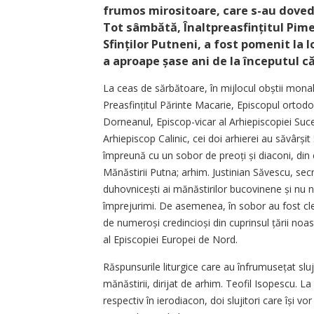
frumos mirositoare, care s-au dovedi
Tot sâmbătă, Înaltpreasfințitul Pimen
Sfinților Putneni, a fost pomenit la 
a aproape șase ani de la începutul c
La ceas de sărbătoare, în mijlocul obștii monah
Preasfințitul Părinte Macarie, Episcopul ortod
Dorneanul, Episcop-vicar al Arhiepiscopiei Sucev
Arhiepiscop Calinic, cei doi arhierei au săvârși
împreună cu un sobor de preoți și diaconi, din 
Mănăstirii Putna; arhim. Justinian Săvescu, secre
duhovnicești ai mănăstirilor bucovinene și nu num
împrejurimi. De asemenea, în sobor au fost cler
de numeroși credincioși din cuprinsul țării noas
al Episcopiei Europei de Nord.
Răspunsurile liturgice care au înfrumusețat sluj
mănăstirii, dirijat de arhim. Teofil Isopescu. La
respectiv în ierodiacon, doi slujitori care își 