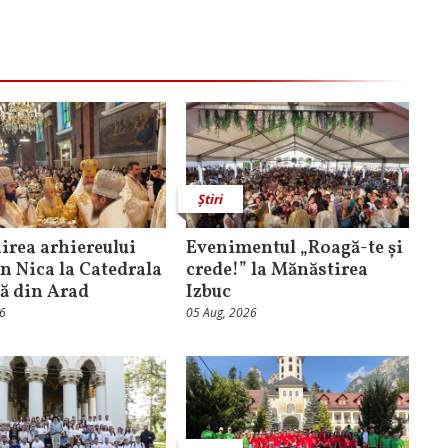
Știri
rea arhiereului
Evenimentul „Roagă-te și
n Nica la Catedrala
crede!” la Mănăstirea
că din Arad
Izbuc
26
05 Aug, 2026