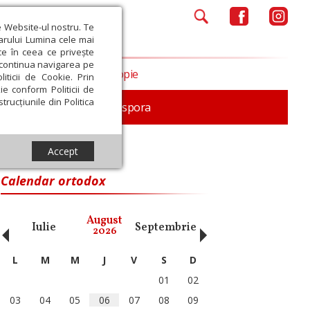
e Website-ul nostru. Te
iarului Lumina cele mai
ce în ceea ce privește
a continua navigarea pe
Opinii
Filantropie
iticii de Cookie. Prin
ie conform Politicii de
trucțiunile din Politica
In memoriam
Diaspora
Accept
Calendar ortodox
‹
›
August
Iulie
Septembrie
Octombrie
Noiembri
2026
L
M
M
J
V
S
D
01
02
03
04
05
06
07
08
09