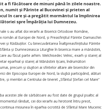
t a fi făcătoare de minuni până în zilele noastre.
, numit și Părinte al Bucovinei și prieten al
locul în care și-a pregătit mormântul la împlinirea
ălătoriei spre Împărăția lui Dumnezeu.
ale s-au aflat doi ierarhi ai Bisericii Ortodoxe Române,
ox român al Europei de Nord, și Preasfințitul Părinte Damaschin
ei și Rădăuților. Cu binecuvântarea Înalt­prea­sfințitului Părinte
t Sfânta și Dumnezeiasca Liturghie în biserica mare a mănăstirii,
care au făcut parte arhim. Melchisedec Velnic, exarh și stareț al
tar eparhial și stareț al Mănăstirii Ițcani, îndrumători
ai, precum și slujitori ai sfintelor altare ale bisericilor din
ici din Episcopia Europei de Nord, la slujbă participând, alături
tre, și membri ai Centrului de tineret „Sfântul Ștefan cel Mare”
ba acestei zile de sărbătoare au fost date de grupul psaltic al
 momentul rânduit, cei doi ierarhi au hirotonit întru preot,
vor continua misiunea în eparhia ocrotită de Sfântul Mare Mucenic