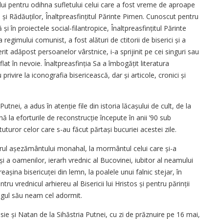
lui pentru odihna sufletului celui care a fost vreme de aproape
 și Rădăuților, Înaltprea­sfințitul Părinte Pimen. Cunoscut pentru
și în proiectele social-filantropice, Înaltpreasfințitul Părinte
egimului comunist, a fost alături de ctitorii de biserici și a
erit adăpost persoanelor vârstnice, i-a sprijinit pe cei singuri sau
flat în nevoie. Înaltpreasfinția Sa a îmbogățit literatura
privire la iconografia bisericească, dar și articole, cronici și
Putnei, a adus în atenție file din istoria lăcașului de cult, de la
ă la eforturile de reconstrucție începute în anii ’90 sub
uturor celor care s-au făcut părtași bucuriei acestei zile.
tirul așezământului monahal, la mormântul celui care și-a
i a oamenilor, ierarh vrednic al Bucovinei, iubitor al neamului
șina bisericuței din lemn, la poalele unui falnic stejar, în
ru vrednicul arhiereu al Bisericii lui Hristos și pentru părinții
regul său neam cel adormit.
aisie și Natan de la Sihăstria Putnei, cu zi de prăznuire pe 16 mai,