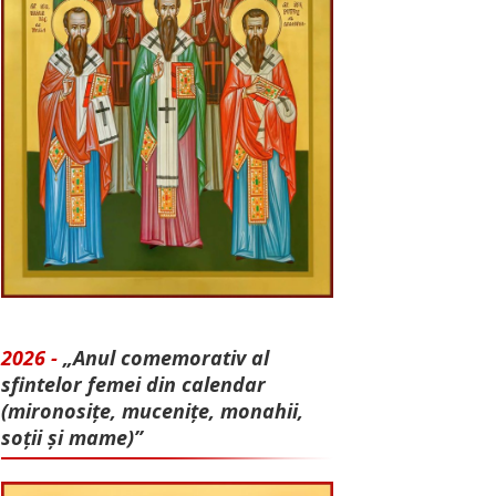
2026 -
„Anul comemorativ al
sfintelor femei din calendar
(mironosițe, mu­cenițe, monahii,
soții și mame)”