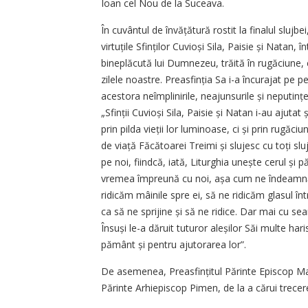
Ioan cel Nou de la Suceava.
În cuvântul de învățătură rostit la finalul slujb
virtuțile Sfinților Cuvioși Sila, Paisie și Natan, 
bineplăcută lui Dumnezeu, trăită în rugăciune,
zilele noastre. Preasfinția Sa i-a încurajat pe pe
acestora neîmplinirile, neajunsurile și neputințe
„Sfinții Cuvioși Sila, Paisie și Natan i-au ajuta
prin pilda vieții lor luminoase, ci și prin rugăciun
de viață Făcătoarei Treimi și slujesc cu toți sl
pe noi, fiindcă, iată, Liturghia unește cerul și p
vremea împreună cu noi, așa cum ne îndeamnă sfi
ridicăm mâinile spre ei, să ne ridicăm glasul în
ca să ne sprijine și să ne ridice. Dar mai cu s
Însuși le-a dăruit tuturor aleșilor Săi multe h
pământ și pentru ajutorarea lor”.
De asemenea, Preasfințitul Părinte Episcop Maca
Părinte Arhiepiscop Pimen, de la a cărui trecer