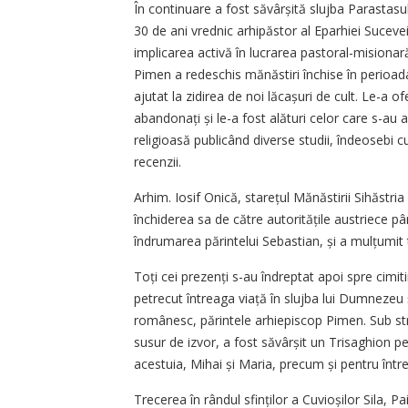
În continuare a fost săvârșită slujba Parastasu
30 de ani vrednic arhipăstor al Eparhiei Sucevei
implicarea activă în lucrarea pastoral-misionară 
Pimen a redeschis mănăstiri închise în perioada r
ajutat la zidirea de noi lăcașuri de cult. Le-a of
aban­donați și le-a fost alături celor care s-au a
religioasă publicând diverse studii, îndeosebi cu 
recenzii.
Arhim. Iosif Onică, starețul Mănăstirii Sihăstria 
închiderea sa de către autoritățile austriece pân
îndrumarea părintelui Sebastian, și a mulțumit t
Toți cei prezenți s-au îndreptat apoi spre cimi
petrecut întreaga viață în slujba lui Dumnezeu ș
românesc, părintele arhiepiscop Pimen. Sub strea
susur de izvor, a fost săvârșit un Trisaghion pent
acestuia, Mihai și Maria, precum și pentru înt
Trecerea în rândul sfinților a Cuvioșilor Sila, P