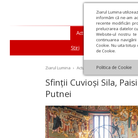
Ziarul Lumina utilizea
informăm că ne-am actu
recente modificări pr
prelucrarea datelor cu
Actualitate religioasă
T
Website-ul nostru te 
continuarea navigării 
Cookie. Nu uita totuși 
Știri
Mesaje și cuvântări
de Cookie.
Politica de Cookie
Ziarul Lumina
›
Actualitate religioasă
›
Știri
›
Sf
Sfinții Cuvioși Sila, Pai
Putnei
st
Septembrie
Octombrie
Noiembrie
Decembrie
Ianuar