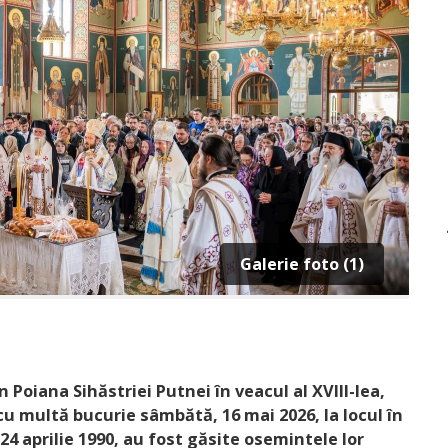
Galerie foto (1)
n Poiana Sihăstriei Putnei în veacul al XVIII-lea,
i cu multă bucurie sâmbătă, 16 mai 2026, la locul în
24 aprilie 1990, au fost găsite osemintele lor