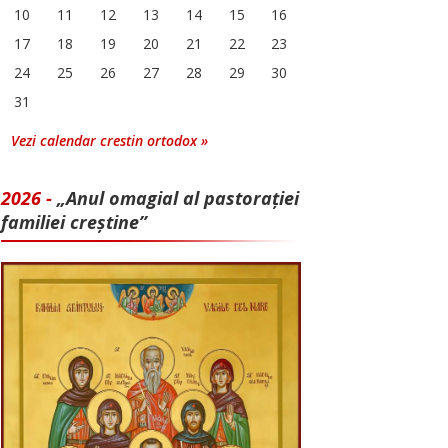
10
11
12
13
14
15
16
17
18
19
20
21
22
23
24
25
26
27
28
29
30
31
Vezi calendar crestin ortodox »
2026 -
„Anul omagial al pastorației
familiei creștine”