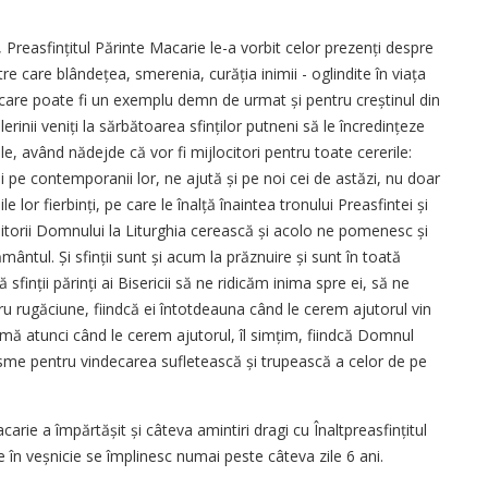
ei, Preasfințitul Părinte Macarie le-a vorbit celor prezenți despre
între care blândețea, smerenia, curăția inimii - oglindite în viața
 care poate fi un exemplu demn de urmat și pentru creștinul din
lerinii veniți la sărbătoarea sfinților putneni să le încre­dințeze
le, având nădejde că vor fi mijlocitori pentru toate cererile:
t și pe contemporanii lor, ne ajută și pe noi cei de astăzi, nu doar
ile lor fierbinți, pe care le înalță înaintea tronului Preasfintei și
ujitorii Domnului la Liturghia cerească și acolo ne pomenesc și
ământul. Și sfinții sunt și acum la prăznuire și sunt în toată
nții părinți ai Bisericii să ne ridicăm inima spre ei, să ne
tru rugăciune, fiindcă ei întotdeauna când le cerem ajutorul vin
eamă atunci când le cerem ajutorul, îl simțim, fiindcă Domnul
arisme pentru vindecarea sufletească și trupească a celor de pe
rie a împărtășit și câteva amintiri dragi cu Înaltpreasfințitul
e în veșnicie se împlinesc numai peste câteva zile 6 ani.