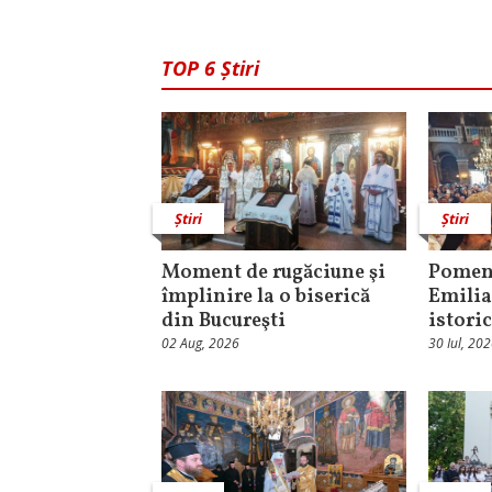
TOP 6 Știri
Știri
Știri
Moment de rugăciune şi
Pomeni
împlinire la o biserică
Emilia
din Bucureşti
istori
02 Aug, 2026
30 Iul, 20