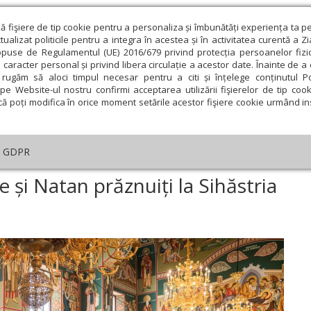
ză fişiere de tip cookie pentru a personaliza și îmbunătăți experiența ta p
alizat politicile pentru a integra în acestea și în activitatea curentă a Z
opuse de Regulamentul (UE) 2016/679 privind protecția persoanelor fizi
 caracter personal și privind libera circulație a acestor date. Înainte de 
eologie și spiritualitate
Educaţie și Cultură
Societate
rugăm să aloci timpul necesar pentru a citi și înțelege conținutul Pol
pe Website-ul nostru confirmi acceptarea utilizării fişierelor de tip cook
că poți modifica în orice moment setările acestor fişiere cookie urmând ins
An omagial
Comunicate de presă
Documentar
GDPR
inții Cuvioși Sila, Paisie și Natan prăznuiți la Sihăstria Putnei
sie și Natan prăznuiți la Sihăstria
ie
Februarie
Martie
Aprilie
Mai
Iunie