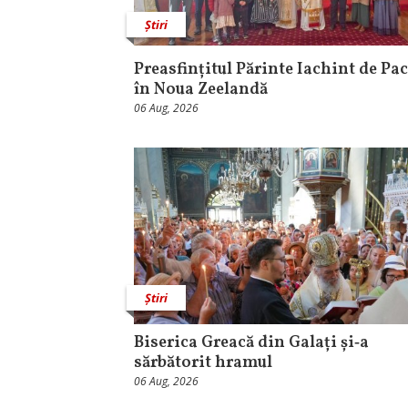
Știri
Preasfințitul Părinte Iachint de Pac
în Noua Zeelandă
06 Aug, 2026
Știri
Biserica Greacă din Galați și‑a
sărbătorit hramul
06 Aug, 2026