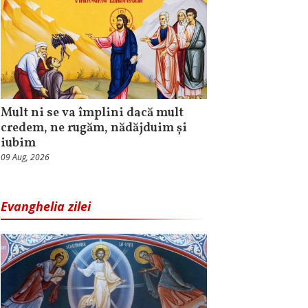
Mult ni se va împlini dacă mult
credem, ne rugăm, nădăjduim și
iubim
09 Aug, 2026
Evanghelia zilei