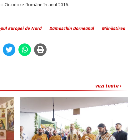
ricii Ortodoxe Române în anul 2016.
opul Europei de Nord
-
Damaschin Dorneanul
-
Mănăstirea
vezi toate ›