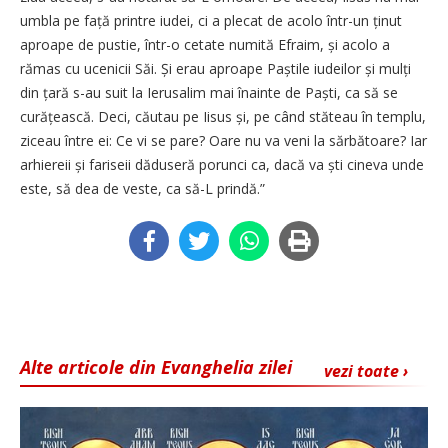
umbla pe față printre iudei, ci a plecat de acolo într-un ținut
aproape de pustie, într-o cetate numită Efraim, și acolo a
rămas cu ucenicii Săi. Și erau aproape Paștile iudeilor și mulți
din țară s-au suit la Ierusalim mai înainte de Paști, ca să se
curățească. Deci, căutau pe Iisus și, pe când stăteau în templu,
ziceau între ei: Ce vi se pare? Oare nu va veni la sărbătoare? Iar
arhiereii și fariseii dăduseră porunci ca, dacă va ști cineva unde
este, să dea de veste, ca să-L prindă.”
Alte articole din Evanghelia zilei
vezi toate ›