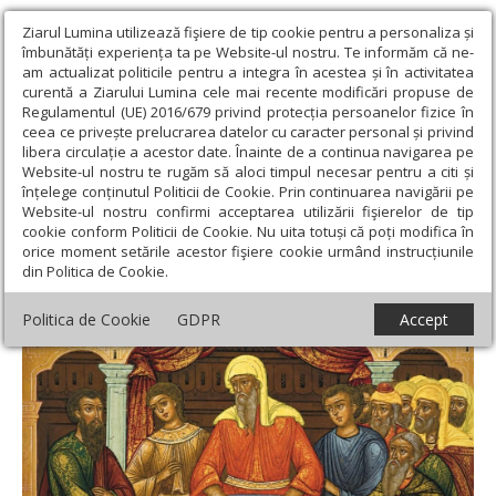
Ziarul Lumina utilizează fişiere de tip cookie pentru a personaliza și
îmbunătăți experiența ta pe Website-ul nostru. Te informăm că ne-
am actualizat politicile pentru a integra în acestea și în activitatea
curentă a Ziarului Lumina cele mai recente modificări propuse de
Regulamentul (UE) 2016/679 privind protecția persoanelor fizice în
ceea ce privește prelucrarea datelor cu caracter personal și privind
libera circulație a acestor date. Înainte de a continua navigarea pe
Website-ul nostru te rugăm să aloci timpul necesar pentru a citi și
Ziarul Lumina
›
Teologie și spiritualitate
›
Evanghelia zilei
›
Ioan
înțelege conținutul Politicii de Cookie. Prin continuarea navigării pe
11, 47-57 (Soborul cărturarilor)
Website-ul nostru confirmi acceptarea utilizării fişierelor de tip
cookie conform Politicii de Cookie. Nu uita totuși că poți modifica în
Ioan 11, 47-57 (Soborul cărturarilor)
orice moment setările acestor fişiere cookie urmând instrucțiunile
din Politica de Cookie.
Politica de Cookie
GDPR
Accept