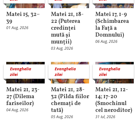
Matei 15, 32–
Matei 21, 18-
Matei 17, 1-9
39
22 (Puterea
(Schimbarea
credinței
la Față a
01 Aug, 2026
mută și
Domnului)
munții)
06 Aug, 2026
03 Aug, 2026
Evanghelia
Evanghelia
Evanghelia
zilei
zilei
zilei
Matei 21, 23-
Matei 21, 28-
Matei 21, 12-
27 (Dilema
32 (Pilda fiilor
14; 17-20
fariseilor)
chemați de
(Smochinul
tată)
cel neroditor)
04 Aug, 2026
05 Aug, 2026
31 Iul, 2026