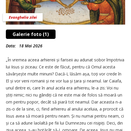
Evanghelia zilei
Galerie foto (1)
Data:
18 Mai 2026
„În vremea aceea arhiereii și fariseii au adunat sobor împotriva
lui Iisus și ziceau: Ce este de făcut, pentru că Omul acesta
săvârșește multe minuni? Dacă-L lăsăm așa, toți vor crede în
El și vor veni romanii și ne vor lua și țara și neamul. Iar Caiafa,
unul dintre ei, care în anul acela era arhiereu, le-a zis: Voi nu
știți nimic; nici nu gândiți că ne este mai de folos să moară un
om pentru popor, decât să piară tot neamul. Dar aceasta n-a
zis-o de la sine, ci, fiind arhiereu al anului aceluia, a prorocit că
Iisus avea să moară pentru neam. Și nu numai pentru neam, ci
și ca să adune laolaltă pe fiii lui Dumnezeu cei risipiți. Deci, din
ziua aceea, s-au hotărât să-L omoare. De aceea, Iisus nu mai