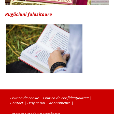
Rugăciuni folositoare
Politica de cookie
|
Politica de confidențialitate
|
Contact
|
Despre noi
|
Abonamente
|
Fototeca Ortodoxiei Românești