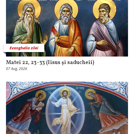
Evanghelia zilei
Matei 22, 23–33 (Iisus și saducheii)
07 Aug, 2026