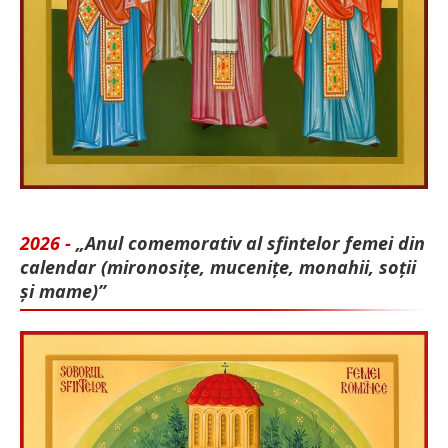
2026 -
„Anul comemorativ al sfintelor femei din
calendar (mironosițe, mu­cenițe, monahii, soții
și mame)”