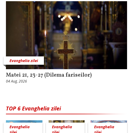
Evanghelia zilei
Matei 21, 23-27 (Dilema fariseilor)
04 Aug, 2026
TOP 6 Evanghelia zilei
Evanghelia
Evanghelia
Evanghelia
zilei
zilei
zilei