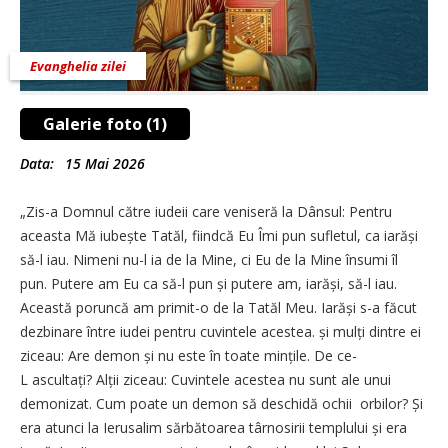
Evanghelia zilei
Galerie foto (1)
Data:
15 Mai 2026
„Zis-a Domnul către iudeii care veniseră la Dânsul: Pentru
aceasta Mă iubește Tatăl, fiindcă Eu Îmi pun sufletul, ca iarăși
să-l iau. Nimeni nu-l ia de la Mine, ci Eu de la Mine însumi îl
pun. Putere am Eu ca să-l pun și putere am, iarăși, să-l iau.
Această poruncă am primit-o de la Tatăl Meu. Iarăși s-a făcut
dezbinare între iudei pentru cuvintele acestea. și mulți dintre ei
ziceau: Are demon și nu este în toate mințile. De ce-
L ascultați? Alții ziceau: Cuvintele acestea nu sunt ale unui
demonizat. Cum poate un demon să deschidă ochii orbilor? Și
era atunci la Ierusalim sărbătoarea târnosirii templului și era