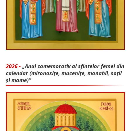
2026 -
„Anul comemorativ al sfintelor femei din
calendar (mironosițe, mu­cenițe, monahii, soții
și mame)”