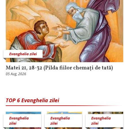
Evanghelia zilei
Matei 21, 28-32 (Pilda fiilor chemați de tată)
05 Aug, 2026
TOP 6 Evanghelia zilei
Evanghelia
Evanghelia
Evanghelia
zilei
zilei
zilei