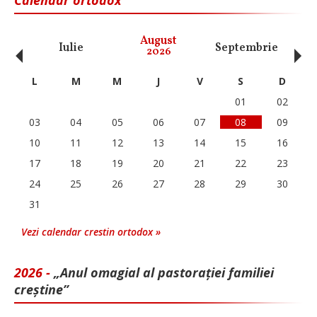
Calendar ortodox
‹
›
August
Iulie
Septembrie
O
2026
L
M
M
J
V
S
D
01
02
03
04
05
06
07
08
09
10
11
12
13
14
15
16
17
18
19
20
21
22
23
24
25
26
27
28
29
30
31
Vezi calendar crestin ortodox »
2026 -
„Anul omagial al pastorației familiei
creștine”