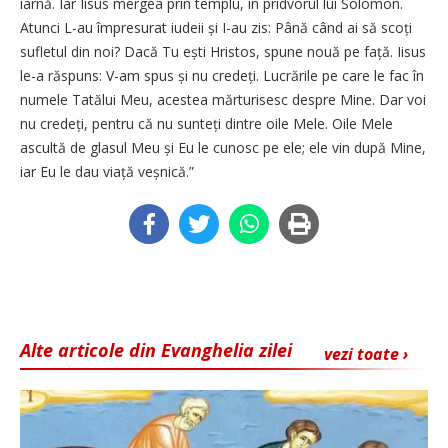
iarnă. Iar Iisus mergea prin templu, în pridvorul lui Solomon.
Atunci L-au împresurat iudeii și I-au zis: Până când ai să scoți
sufletul din noi? Dacă Tu ești Hristos, spune nouă pe față. Iisus
le-a răspuns: V-am spus și nu credeți. Lucrările pe care le fac în
numele Tatălui Meu, acestea mărturisesc despre Mine. Dar voi
nu credeți, pentru că nu sunteți dintre oile Mele. Oile Mele
ascultă de glasul Meu și Eu le cunosc pe ele; ele vin după Mine,
iar Eu le dau viață veșnică.”
Alte articole din Evanghelia zilei
vezi toate ›