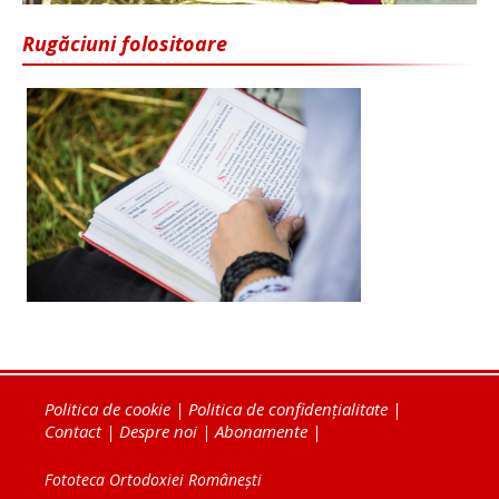
Rugăciuni folositoare
Politica de cookie
|
Politica de confidențialitate
|
Contact
|
Despre noi
|
Abonamente
|
Fototeca Ortodoxiei Românești