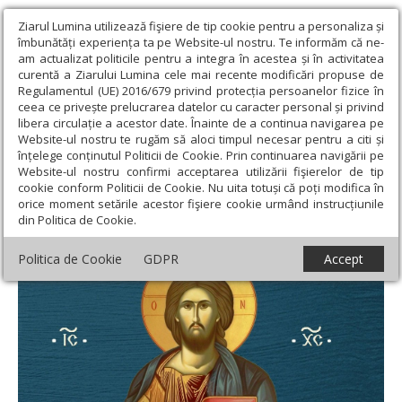
Ziarul Lumina utilizează fişiere de tip cookie pentru a personaliza și
îmbunătăți experiența ta pe Website-ul nostru. Te informăm că ne-
am actualizat politicile pentru a integra în acestea și în activitatea
curentă a Ziarului Lumina cele mai recente modificări propuse de
Regulamentul (UE) 2016/679 privind protecția persoanelor fizice în
ceea ce privește prelucrarea datelor cu caracter personal și privind
libera circulație a acestor date. Înainte de a continua navigarea pe
Website-ul nostru te rugăm să aloci timpul necesar pentru a citi și
Ziarul Lumina
›
Teologie și spiritualitate
›
Evanghelia zilei
›
Ioan
înțelege conținutul Politicii de Cookie. Prin continuarea navigării pe
10, 17-28 (Iisus este Mesia)
Website-ul nostru confirmi acceptarea utilizării fişierelor de tip
cookie conform Politicii de Cookie. Nu uita totuși că poți modifica în
Ioan 10, 17-28 (Iisus este Mesia)
orice moment setările acestor fişiere cookie urmând instrucțiunile
din Politica de Cookie.
Politica de Cookie
GDPR
Accept