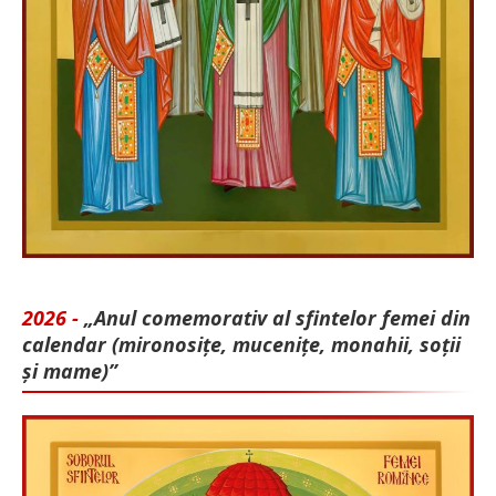
2026 -
„Anul comemorativ al sfintelor femei din
calendar (mironosițe, mu­cenițe, monahii, soții
și mame)”