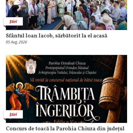
Știri
Sfântul Ioan Iacob, sărbătorit la el acasă
05 Aug, 2026
Știri
​Concurs de toacă la Parohia Chiuza din judeţul