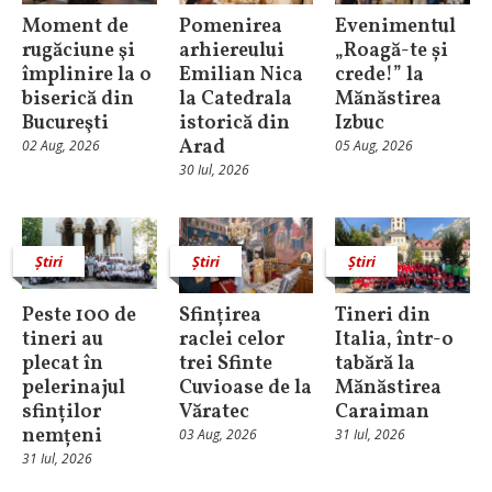
Moment de
Pomenirea
Evenimentul
rugăciune şi
arhiereului
„Roagă-te și
împlinire la o
Emilian Nica
crede!” la
biserică din
la Catedrala
Mănăstirea
Bucureşti
istorică din
Izbuc
Arad
02 Aug, 2026
05 Aug, 2026
30 Iul, 2026
Știri
Știri
Știri
Peste 100 de
Sfințirea
Tineri din
tineri au
raclei celor
Italia, într-o
plecat în
trei Sfinte
tabără la
pelerinajul
Cuvioase de la
Mănăstirea
sfinților
Văratec
Caraiman
nemțeni
03 Aug, 2026
31 Iul, 2026
31 Iul, 2026