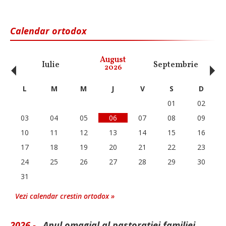
Calendar ortodox
‹
›
August
Iulie
Septembrie
O
2026
L
M
M
J
V
S
D
01
02
03
04
05
06
07
08
09
10
11
12
13
14
15
16
17
18
19
20
21
22
23
24
25
26
27
28
29
30
31
Vezi calendar crestin ortodox »
2026 -
„Anul omagial al pastorației familiei