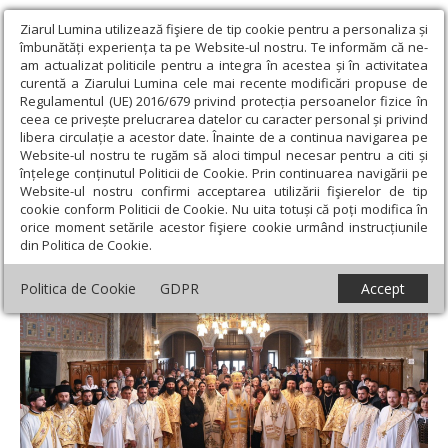
Ziarul Lumina utilizează fişiere de tip cookie pentru a personaliza și
îmbunătăți experiența ta pe Website-ul nostru. Te informăm că ne-
am actualizat politicile pentru a integra în acestea și în activitatea
curentă a Ziarului Lumina cele mai recente modificări propuse de
Regulamentul (UE) 2016/679 privind protecția persoanelor fizice în
ceea ce privește prelucrarea datelor cu caracter personal și privind
libera circulație a acestor date. Înainte de a continua navigarea pe
Website-ul nostru te rugăm să aloci timpul necesar pentru a citi și
Ziarul Lumina
›
Actualitate religioasă
›
Știri
›
Hramul Catedralei
înțelege conținutul Politicii de Cookie. Prin continuarea navigării pe
Episcopale „Înălțarea Domnului” din Vârșeț
Website-ul nostru confirmi acceptarea utilizării fişierelor de tip
cookie conform Politicii de Cookie. Nu uita totuși că poți modifica în
Hramul Catedralei Episcopale „Înălțarea
orice moment setările acestor fişiere cookie urmând instrucțiunile
din Politica de Cookie.
Domnului” din Vârșeț
Politica de Cookie
GDPR
Accept