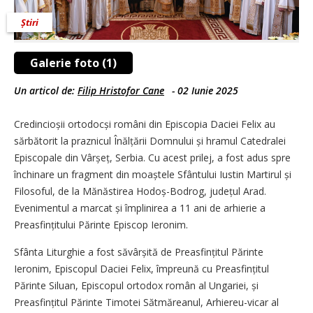
Știri
Galerie foto (1)
Un articol de:
Filip Hristofor Cane
-
02 Iunie 2025
Credincioșii ortodocși români din Episcopia Daciei Felix au
sărbătorit la praznicul Înălțării Domnului și hramul Catedralei
Episcopale din Vârșeț, Serbia. Cu acest prilej, a fost adus spre
închinare un fragment din moaștele Sfântului Iustin Martirul și
Filosoful, de la Mănăstirea Hodoș-Bodrog, județul Arad.
Evenimentul a marcat și împlinirea a 11 ani de arhierie a
Preasfințitului Părinte Episcop Ieronim.
Sfânta Liturghie a fost săvârșită de Preasfințitul Părinte
Ieronim, Episcopul Daciei Felix, împreună cu Preasfințitul
Părinte Siluan, Episcopul ortodox român al Ungariei, și
Preasfințitul Părinte Timotei Sătmăreanul, Arhiereu-vicar al