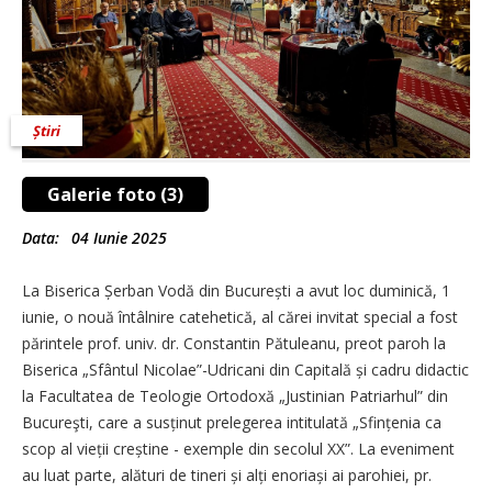
Știri
Galerie foto (3)
Data:
04 Iunie 2025
La Biserica Șerban Vodă din București a avut loc duminică, 1
iunie, o nouă întâlnire catehetică, al cărei invitat special a fost
părintele prof. univ. dr. Constantin Pătuleanu, preot paroh la
Biserica „Sfântul Nicolae”-Udricani din Capitală și cadru didactic
la Facultatea de Teologie Ortodoxă „Justinian Patriarhul” din
Bucureşti, care a susținut prelegerea intitulată „Sfințenia ca
scop al vieții creștine - exemple din secolul XX”. La eveniment
au luat parte, alături de tineri și alți enoriași ai parohiei, pr.