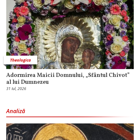
Theologica
Adormirea Maicii Domnului, „Sfântul Chivot”
al lui Dumnezeu
31 Iul, 2026
Analiză