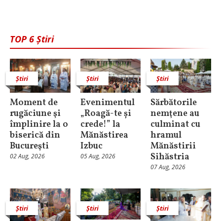
TOP 6 Știri
Știri
Știri
Știri
Moment de
Evenimentul
Sărbătorile
rugăciune şi
„Roagă-te și
nemţene au
împlinire la o
crede!” la
culminat cu
biserică din
Mănăstirea
hramul
Bucureşti
Izbuc
Mănăstirii
Sihăstria
02 Aug, 2026
05 Aug, 2026
07 Aug, 2026
Știri
Știri
Știri