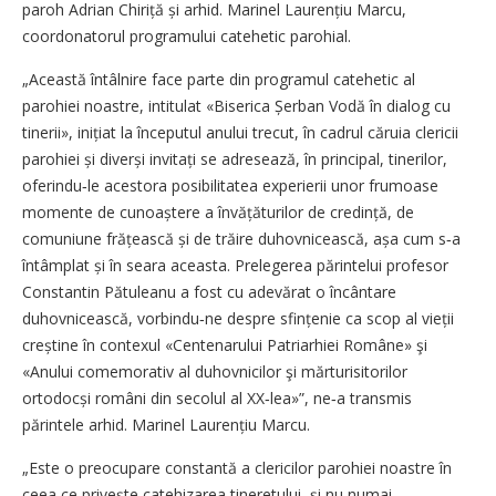
paroh Adrian Chiriță și arhid. Marinel Laurențiu Marcu,
coordonatorul programului catehetic parohial.
„Această întâlnire face parte din programul catehetic al
parohiei noastre, intitulat «Biserica Șerban Vodă în dialog cu
tinerii», inițiat la începutul anului trecut, în cadrul căruia clericii
parohiei și diverși invitați se adresează, în principal, tinerilor,
oferin­du‑le acestora posibilitatea experierii unor frumoase
momente de cu­noaștere a învățăturilor de credință, de
comuniune frățească și de trăire duhovnicească, așa cum s‑a
întâmplat și în seara aceasta. Prelegerea părintelui profesor
Constantin Pătuleanu a fost cu adevărat o încântare
duhovnicească, vorbindu‑ne despre sfințenie ca scop al vieții
creștine în contexul «Centenarului Patriarhiei Române» şi
«Anului comemorativ al duhovnicilor şi mărturisitorilor
ortodocși români din secolul al XX‑lea»”, ne‑a transmis
părintele arhid. Marinel Laurențiu Marcu.
„Este o preocupare constantă a clericilor parohiei noastre în
ceea ce privește catehizarea tineretului, și nu numai.