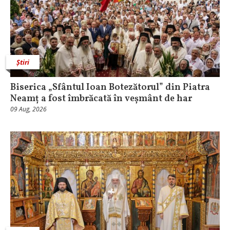
Știri
Biserica „Sfântul Ioan Botezătorul” din Piatra
Neamț a fost îmbrăcată în veșmânt de har
09 Aug, 2026