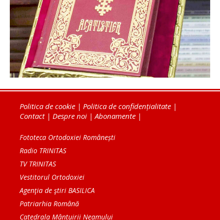
Politica de cookie
|
Politica de confidențialitate
|
Contact
|
Despre noi
|
Abonamente
|
Fototeca Ortodoxiei Românești
Radio TRINITAS
TV TRINITAS
Vestitorul Ortodoxiei
Agenţia de ştiri BASILICA
Patriarhia Română
Catedrala Mântuirii Neamului