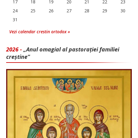
17
18
19
20
21
22
23
24
25
26
27
28
29
30
31
Vezi calendar crestin ortodox »
2026 -
„Anul omagial al pastorației familiei
creștine”