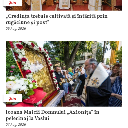
Știri
„Credința trebuie cultivată şi întărită prin
rugăciune și post”
09 Aug, 2026
Știri
Icoana Maicii Domnului „Axionița” în
pelerinaj la Vaslui
07 Aug, 2026