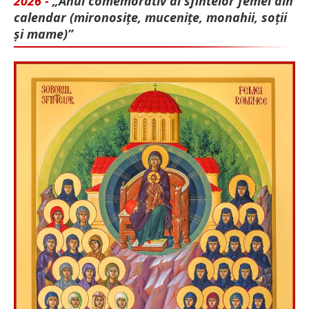
2026 -
„Anul comemorativ al sfintelor femei din
calendar (mironosițe, mu­cenițe, monahii, soții
și mame)”