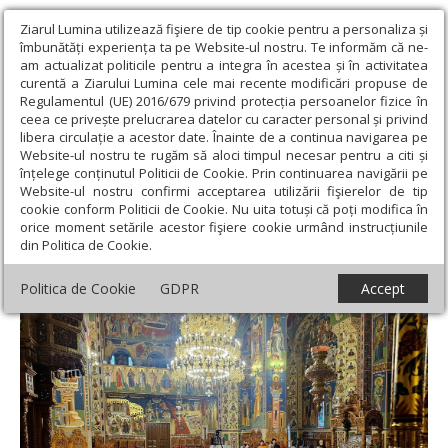
Ziarul Lumina utilizează fişiere de tip cookie pentru a personaliza și
îmbunătăți experiența ta pe Website-ul nostru. Te informăm că ne-
am actualizat politicile pentru a integra în acestea și în activitatea
curentă a Ziarului Lumina cele mai recente modificări propuse de
Regulamentul (UE) 2016/679 privind protecția persoanelor fizice în
ceea ce privește prelucrarea datelor cu caracter personal și privind
libera circulație a acestor date. Înainte de a continua navigarea pe
Website-ul nostru te rugăm să aloci timpul necesar pentru a citi și
Ziarul Lumina
›
Actualitate religioasă
›
Știri
›
Întâlnire catehetică
înțelege conținutul Politicii de Cookie. Prin continuarea navigării pe
dedicată tinerilor la Biserica Șerban Vodă din București
Website-ul nostru confirmi acceptarea utilizării fişierelor de tip
cookie conform Politicii de Cookie. Nu uita totuși că poți modifica în
Întâlnire catehetică dedicată tinerilor la
orice moment setările acestor fişiere cookie urmând instrucțiunile
din Politica de Cookie.
Biserica Șerban Vodă din București
Politica de Cookie
GDPR
Accept