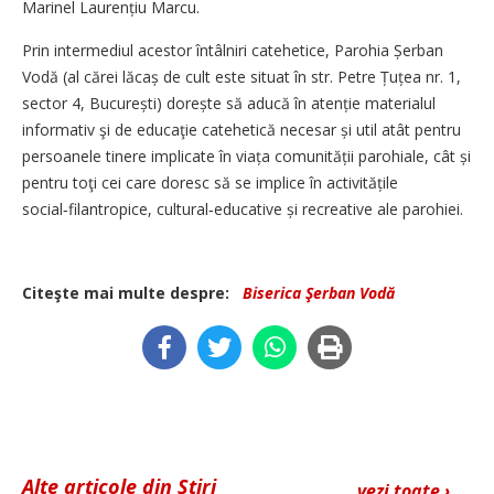
Marinel Laurențiu Marcu.
Prin intermediul acestor întâlniri catehetice, Parohia Șer­ban
Vodă (al cărei lăcaș de cult este situat în str. Petre Țuțea nr. 1,
sector 4, București) dorește să aducă în atenție materialul
informativ şi de educaţie catehetică necesar și util atât pentru
persoanele tinere implicate în viața comunității parohiale, cât și
pentru toţi cei care doresc să se implice în activitățile
social‑filantropice, cultural‑educative și recreative ale parohiei.
Citeşte mai multe despre:
Biserica Şerban Vodă
Alte articole din Știri
vezi toate ›