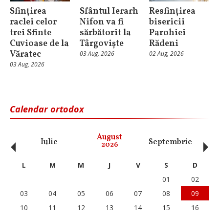
Sfințirea
Sfântul Ierarh
Resfințirea
raclei celor
Nifon va fi
bisericii
trei Sfinte
sărbătorit la
Parohiei
Cuvioase de la
Târgoviște
Rădeni
Văratec
03 Aug, 2026
02 Aug, 2026
03 Aug, 2026
Calendar ortodox
‹
›
August
Iulie
Septembrie
O
2026
L
M
M
J
V
S
D
01
02
03
04
05
06
07
08
09
10
11
12
13
14
15
16