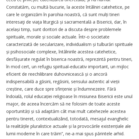
Constatăm, cu multă bucurie, la aceste întâlniri catehetice, pe
care le organizăm în parohia noastră, că sunt mulți tineri
interesaţi de viaţa liturgică și sacramentală a Bisericii, dar, în
același timp, sunt doritori de a discuta despre problemele
spirituale, morale și sociale actuale. Într‑o societate
caracterizată de secularizare, individualism și tulburări spirituale
și psihosociale complexe, întâlnirile acestea catehetice,
desfășurate regulat în biserica noastră, reprezintă pentru tineri,
în mod cert, un refugiu spiritual‑educativ important, un mijloc
eficient de reechilibrare duhovnicească și o ancoră
indispensabilă a găsirii, regăsirii, sensului autentic al vieții
creștine, care duce spre sfințenie și îndumnezeire. Fără
îndoială, rolul educației religioase în misiunea Bisericii este unul
major, de aceea încercăm să ne folosim de toate aceste
oportunități și să adaptăm cât mai mult catehezele acestea
pentru tineret, contextualizând, totodată, mesajul evanghelic
la realitățile pluralistice actuale și la provocările existențiale ale
lumii moderne în care trăim”, ne‑a mai spus părintele arhid.