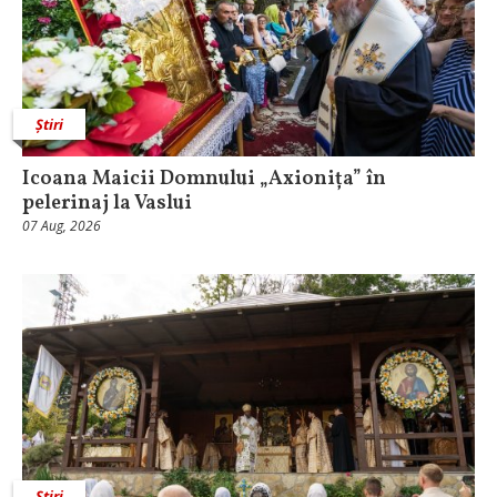
Știri
Icoana Maicii Domnului „Axionița” în
pelerinaj la Vaslui
07 Aug, 2026
Știri