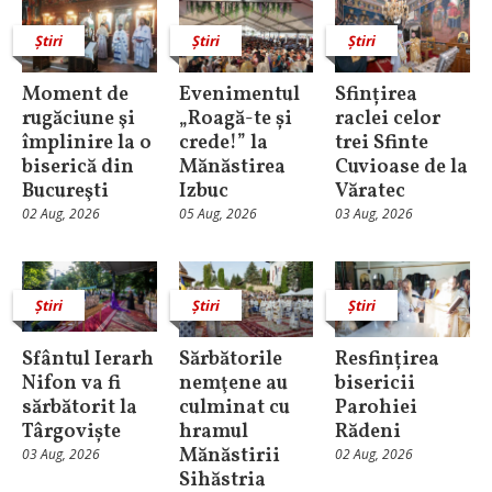
Știri
Știri
Știri
Moment de
Evenimentul
Sfințirea
rugăciune şi
„Roagă-te și
raclei celor
împlinire la o
crede!” la
trei Sfinte
biserică din
Mănăstirea
Cuvioase de la
Bucureşti
Izbuc
Văratec
02 Aug, 2026
05 Aug, 2026
03 Aug, 2026
Știri
Știri
Știri
Sfântul Ierarh
Sărbătorile
Resfințirea
Nifon va fi
nemţene au
bisericii
sărbătorit la
culminat cu
Parohiei
Târgoviște
hramul
Rădeni
Mănăstirii
03 Aug, 2026
02 Aug, 2026
Sihăstria