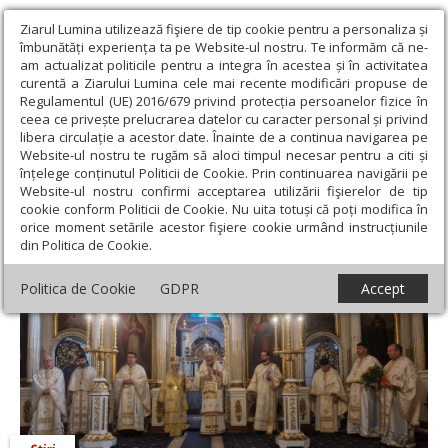
Ziarul Lumina utilizează fişiere de tip cookie pentru a personaliza și
îmbunătăți experiența ta pe Website-ul nostru. Te informăm că ne-
am actualizat politicile pentru a integra în acestea și în activitatea
curentă a Ziarului Lumina cele mai recente modificări propuse de
Regulamentul (UE) 2016/679 privind protecția persoanelor fizice în
ceea ce privește prelucrarea datelor cu caracter personal și privind
libera circulație a acestor date. Înainte de a continua navigarea pe
Website-ul nostru te rugăm să aloci timpul necesar pentru a citi și
Ziarul Lumina
›
Actualitate religioasă
›
Știri
›
Liturghie
înțelege conținutul Politicii de Cookie. Prin continuarea navigării pe
arhierească la Catedrala Veche din Arad
Website-ul nostru confirmi acceptarea utilizării fişierelor de tip
cookie conform Politicii de Cookie. Nu uita totuși că poți modifica în
Liturghie arhierească la Catedrala Veche
orice moment setările acestor fişiere cookie urmând instrucțiunile
din Politica de Cookie.
din Arad
Politica de Cookie
GDPR
Accept