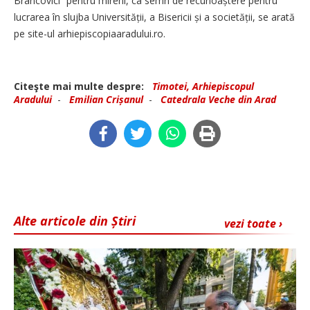
Brancovici” pentru mireni, ca semn de recunoaș­tere pentru
lucrarea în slujba Univ­ersității, a Bisericii și a socie­tății, se arată
pe site-ul arhiepiscopiaaradului.ro.
Citeşte mai multe despre:
Timotei, Arhiepiscopul
Aradului
-
Emilian Crișanul
-
Catedrala Veche din Arad
Alte articole din Știri
vezi toate ›