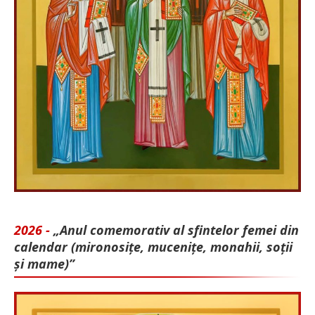
2026 -
„Anul comemorativ al sfintelor femei din
calendar (mironosițe, mu­cenițe, monahii, soții
și mame)”