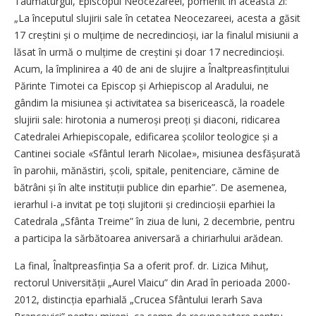
Taumaturgul, Episcopul Neocezareei, pomenit în această zi:
„La începutul slujirii sale în cetatea Neocezareei, acesta a găsit
17 creștini și o mul­țime de necredincioși, iar la fi­nalul misiunii a
lăsat în urmă o mulțime de creștini și doar 17 necredincioși.
Acum, la împlinirea a 40 de ani de slujire a Înalt­prea­sfințitului
Părinte Timotei ca Episcop și Arhiepiscop al Aradului, ne
gândim la misiunea și activitatea sa bisericească, la roadele
slujirii sale: hirotonia a numeroși preoți și diaconi, ridicarea
Catedralei Arhi­episcopale, edificarea școlilor teologice și a
Cantinei sociale «Sfântul Ierarh Nicolae», misiunea desfă­șurată
în parohii, mănăstiri, școli, spitale, penitenciare, cămine de
bătrâni și în alte instituții publice din eparhie”. De asemenea,
ierarhul i-a invitat pe toți slujitorii și credincioșii eparhiei la
Catedrala „Sfânta Treime” în ziua de luni, 2 decembrie, pentru
a participa la sărbătoarea aniversară a chiriarhului arădean.
La final, Înaltpreasfinția Sa a oferit prof. dr. Lizica Mihuț,
rectorul Universității „Aurel Vlaicu” din Arad în perioada 2000-
2012, distincția eparhială „Crucea Sfântului Ierarh Sava