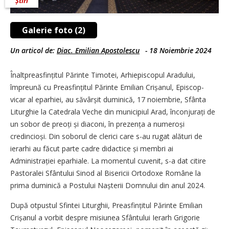
Știri
Galerie foto (2)
Un articol de:
Diac. Emilian Apostolescu
-
18 Noiembrie 2024
Înaltpreasfințitul Părinte Timotei, Arhiepiscopul Aradului,
împreună cu Preasfințitul Părinte Emilian Crișanul, Episcop-
vicar al eparhiei, au săvârșit duminică, 17 noiembrie, Sfânta
Liturghie la Catedrala Veche din municipiul Arad, înconjurați de
un sobor de preoți și diaconi, în prezența a numeroși
credincioși. Din soborul de clerici care s-au rugat alături de
ierarhi au făcut parte cadre didactice și membri ai
Administrației eparhiale. La momentul cuvenit, s-a dat citire
Pastoralei Sfântului Sinod al Bisericii Ortodoxe Române la
prima duminică a Postului Nașterii Domnului din anul 2024.
După otpustul Sfintei Liturghii, Preasfințitul Părinte Emilian
Crișanul a vorbit despre misiunea Sfântului Ierarh Grigorie