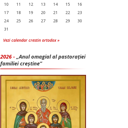
10
11
12
13
14
15
16
17
18
19
20
21
22
23
24
25
26
27
28
29
30
31
Vezi calendar crestin ortodox »
2026 -
„Anul omagial al pastorației
familiei creștine”