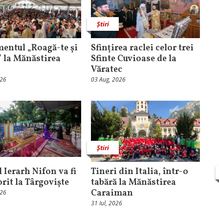
Știri
entul „Roagă-te și
Sfințirea raclei celor trei
” la Mănăstirea
Sfinte Cuvioase de la
Văratec
026
03 Aug, 2026
Știri
 Ierarh Nifon va fi
Tineri din Italia, într-o
orit la Târgoviște
tabără la Mănăstirea
Caraiman
026
31 Iul, 2026