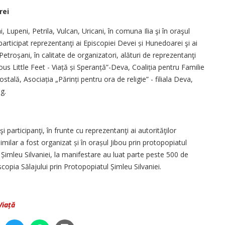
rei
Lupeni, Petrila, Vulcan, Uricani, în comuna Ilia şi în oraşul
articipat reprezentanţi ai Episcopiei Devei și Hunedoarei şi ai
­troșani, în calitate de organizatori, alături de reprezentanţi
s Little Feet - Viață și Speranță”-Deva, Coaliția pentru Familie
ostală, Asocia­ția „Părinți pentru ora de religie” - filiala Deva,
g.
 participanţi, în frunte cu reprezentanţi ai autorităţilor
imilar a fost organizat și în orașul Jibou prin protopopiatul
Șimleu Silvaniei, la manifestare au luat parte peste 500 de
scopia Sălajului prin Protopopiatul Șimleu Silvaniei.
Viață