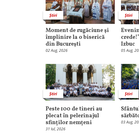
Știri
Știri
Moment de rugăciune şi
Evenim
împlinire la o biserică
crede!
din Bucureşti
Izbuc
02 Aug, 2026
05 Aug, 2
Știri
Știri
Peste 100 de tineri au
Sfântul
plecat în pelerinajul
sărbăt
sfinților nemțeni
03 Aug, 2
31 Iul, 2026