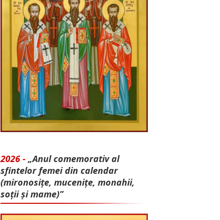
2026 -
„Anul comemorativ al
sfintelor femei din calendar
(mironosițe, mu­cenițe, monahii,
soții și mame)”