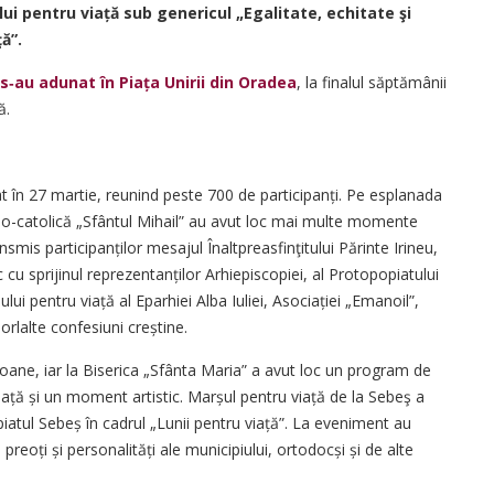
lui pentru viață sub genericul „Egalitate, echitate şi
ă”.
s‑au adunat în Piața Unirii din Oradea
, la finalul săptămânii
ă.
at în 27 martie, reunind peste 700 de participanți. Pe esplanada
ano-catolică „Sfântul Mihail” au avut loc mai multe momente
nsmis participanților mesajul Înaltpreasfinţitului Părinte Irineu,
 cu sprijinul repre­zentanților Arhiepiscopiei, al Protopopiatului
oului pentru viață al Eparhiei Alba Iuliei, Asociației „Emanoil”,
lorlalte confesiuni creștine.
soane, iar la Biserica „Sfânta Maria” a avut loc un program de
iață și un moment artistic. Marșul pentru viață de la Sebeş a
opiatul Sebeș în cadrul „Lunii pentru viață”. La eveniment au
i, preoți și personalități ale municipiului, ortodocși și de alte