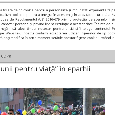
ză fişiere de tip cookie pentru a personaliza și îmbunătăți experiența ta p
alizat politicile pentru a integra în acestea și în activitatea curentă a Z
opuse de Regulamentul (UE) 2016/679 privind protecția persoanelor fizi
 caracter personal și privind libera circulație a acestor date. Înainte de 
eologie și spiritualitate
Educaţie și Cultură
Societate
rugăm să aloci timpul necesar pentru a citi și înțelege conținutul Pol
pe Website-ul nostru confirmi acceptarea utilizării fişierelor de tip cook
că poți modifica în orice moment setările acestor fişiere cookie urmând ins
An omagial
Comunicate de presă
Documentar
GDPR
nifestări în cadrul „Lunii pentru viaţă” în eparhii transilvane
unii pentru viaţă” în eparhii
ie
Februarie
Martie
Aprilie
Mai
Iunie