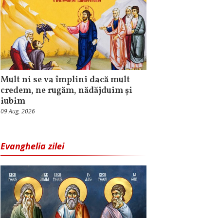
Mult ni se va împlini dacă mult
credem, ne rugăm, nădăjduim și
iubim
09 Aug, 2026
Evanghelia zilei