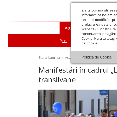
Ziarul Lumina utilizea
informăm că ne-am actu
recente modificări pr
prelucrarea datelor cu
Actualitate religioasă
T
Website-ul nostru te 
continuarea navigării 
Cookie. Nu uita totuși 
Știri
Mesaje și cuvântări
de Cookie.
Politica de Cookie
Ziarul Lumina
›
Actualitate religioasă
›
Știri
›
Ma
Manifestări în cadrul „L
transilvane
st
Septembrie
Octombrie
Noiembrie
Decembrie
Ianuar