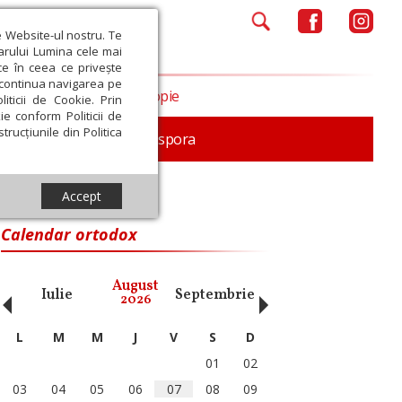
e Website-ul nostru. Te
iarului Lumina cele mai
ce în ceea ce privește
a continua navigarea pe
Opinii
Filantropie
iticii de Cookie. Prin
ie conform Politicii de
trucțiunile din Politica
In memoriam
Diaspora
Accept
Calendar ortodox
‹
›
August
Iulie
Septembrie
Octombrie
Noiembri
2026
L
M
M
J
V
S
D
01
02
03
04
05
06
07
08
09