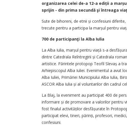
organizarea celei de-a 12-a ediții a marșu
sprijin - din prima secundă şi întreaga viaţ
Sute de bihoreni, de etnii și confesiuni diferite,
trecute pentru a participa la marșul pentru viaț
700 de participanţi la Alba Iulia
La Alba Iulia, marșul pentru viață s-a desfășur
dintre Catedrala Reîntregirii și Catedrala rom
artistice. Părintele protopop Teofil Slevaș a tra
Arhiepiscopul Alba Iuliei. Evenimentul a avut loc
Alba Iuliei, Primăriei Municipiului Alba Iulia, Bir
ASCOR Alba Iulia și al voluntarilor din cadrul ce
La Blaj, la eveniment au participat 400 de per
informare și de promovare a valorilor pentru v
fost finalul activităților desfășurate în Protop
participat elevi, tineri, părinți, profesori, medic
confesiuni.