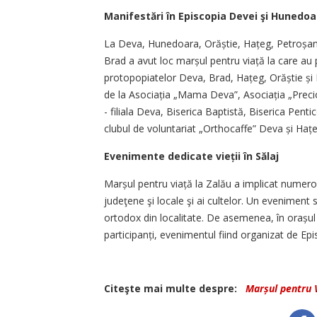
Manifestări în Episcopia Devei şi Hunedoa
La Deva, Hunedoara, Orăștie, Hațeg, Petroșani, 
Brad a avut loc marșul pentru viață la care au p
protopopiatelor Deva, Brad, Hațeg, Orăștie și Pe
de la Asociația „Mama Deva”, Asociația „Preciou
- filiala Deva, Biserica Baptistă, Biserica Pentic
clubul de voluntariat „Orthocaffe” Deva și Hațe
Evenimente dedicate vieții în Sălaj
Marșul pentru viață la Zalău a implicat numeroşi
judeţene şi locale şi ai cultelor. Un eveniment s
ortodox din localitate. De asemenea, în orașul 
participanți, evenimentul fiind organizat de Epi
Citeşte mai multe despre:
Marșul pentru 