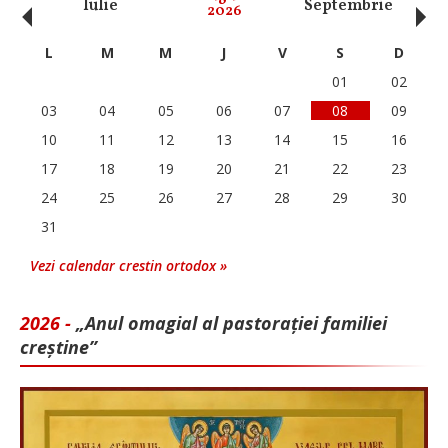
‹
›
Iulie
Septembrie
O
2026
L
M
M
J
V
S
D
01
02
03
04
05
06
07
08
09
10
11
12
13
14
15
16
17
18
19
20
21
22
23
24
25
26
27
28
29
30
31
Vezi calendar crestin ortodox »
2026 -
„Anul omagial al pastorației familiei
creștine”