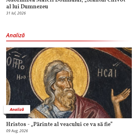
Adormirea Maicii Domnului, „Sfântul Chivot”
al lui Dumnezeu
31 Iul, 2026
Analiză
Analiză
Hristos - „Părinte al veacului ce va să fie”
09 Aug, 2026