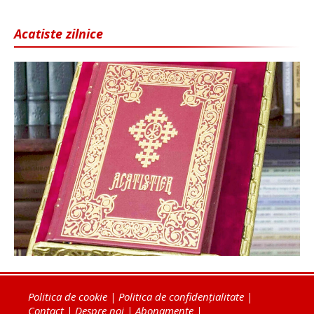
Acatiste zilnice
Politica de cookie
|
Politica de confidențialitate
|
Contact
|
Despre noi
|
Abonamente
|