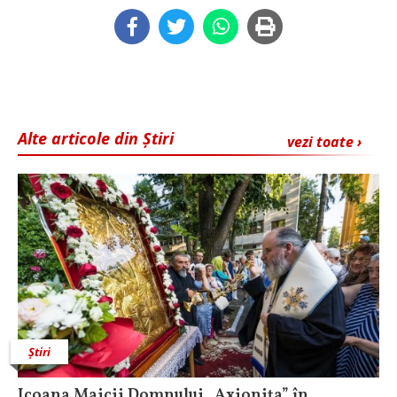
Alte articole din Știri
vezi toate ›
Știri
Icoana Maicii Domnului „Axionița” în