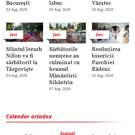
Bucureşti
Izbuc
Văratec
02 Aug, 2026
05 Aug, 2026
03 Aug, 2026
Știri
Știri
Știri
Sfântul Ierarh
Sărbătorile
Resfințirea
Nifon va fi
nemţene au
bisericii
sărbătorit la
culminat cu
Parohiei
Târgoviște
hramul
Rădeni
Mănăstirii
03 Aug, 2026
02 Aug, 2026
Sihăstria
07 Aug, 2026
Calendar ortodox
August