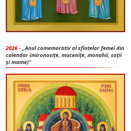
2026 -
„Anul comemorativ al sfintelor femei din
calendar (mironosițe, mu­cenițe, monahii, soții
și mame)”