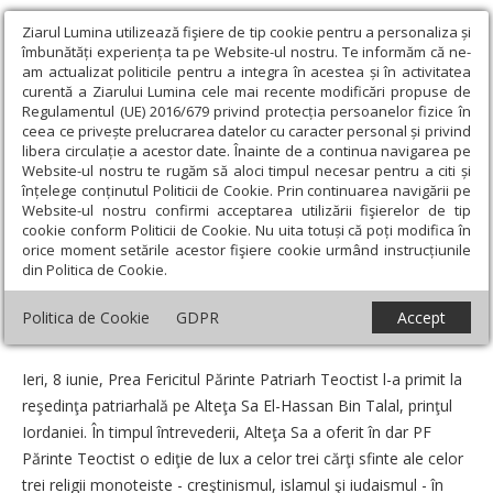
Ziarul Lumina utilizează fişiere de tip cookie pentru a personaliza și
îmbunătăți experiența ta pe Website-ul nostru. Te informăm că ne-
am actualizat politicile pentru a integra în acestea și în activitatea
curentă a Ziarului Lumina cele mai recente modificări propuse de
Regulamentul (UE) 2016/679 privind protecția persoanelor fizice în
ceea ce privește prelucrarea datelor cu caracter personal și privind
libera circulație a acestor date. Înainte de a continua navigarea pe
Website-ul nostru te rugăm să aloci timpul necesar pentru a citi și
Ziarul Lumina
›
Actualitate religioasă
›
Știri
›
PF Părinte Patriarh
înțelege conținutul Politicii de Cookie. Prin continuarea navigării pe
Teoctist l-a primit pe prinţul Iordaniei
Website-ul nostru confirmi acceptarea utilizării fişierelor de tip
cookie conform Politicii de Cookie. Nu uita totuși că poți modifica în
PF Părinte Patriarh Teoctist l-a primit pe
orice moment setările acestor fişiere cookie urmând instrucțiunile
din Politica de Cookie.
prinţul Iordaniei
Politica de Cookie
GDPR
Accept
Data:
09 Iunie 2007
Ieri, 8 iunie, Prea Fericitul Părinte Patriarh Teoctist l-a primit la
reşedinţa patriarhală pe Alteţa Sa El-Hassan Bin Talal, prinţul
Iordaniei. În timpul întrevederii, Alteţa Sa a oferit în dar PF
Părinte Teoctist o ediţie de lux a celor trei cărţi sfinte ale celor
trei religii monoteiste - creştinismul, islamul şi iudaismul - în