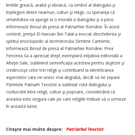
limbile greacă, arabă şi ebraică, ca simbol al dialogului şi
înţelegerii dintre neamuri, culturi şi religii, cu speranţa că
umanitatea va ajunge la o morală a dialogului şi a păcii,
informează Biroul de presă al Patriarhiei Române. În acest
context, prinţul El-Hassan Bin Talal a evocat deschiderea şi
spiritul enciclopedic al domnitorului Dimitrie Cantemir,
informează Biroul de presă al Patriarhiei Române. Prea
Fericirea Sa a apreciat drept exemplară iniţiativa editorială a
Alteţei Sale, subliniind semnificaţia acesteia pentru slujitorii şi
credincioşii celor trei religii şi contribuind la identificarea
aspectelor care ne unesc mai degrabă, decât să ne separe.
Părintele Patriarh Teoctist a subliniat rolul dialogului şi
conlucrării între religii, culturi şi popoare, considerând că
aceasta este singura cale pe care religiile trebuie să o urmeze
în această lume.
Citeşte mai multe despre:
Patriarhul Teoctist