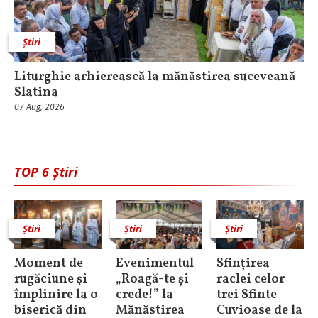
Știri
Liturghie arhierească la mănăstirea suceveană
Slatina
07 Aug, 2026
TOP 6 Știri
Știri
Știri
Știri
Moment de
Evenimentul
Sfințirea
rugăciune şi
„Roagă-te și
raclei celor
împlinire la o
crede!” la
trei Sfinte
biserică din
Mănăstirea
Cuvioase de la