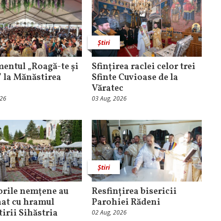
Știri
entul „Roagă-te și
Sfințirea raclei celor trei
” la Mănăstirea
Sfinte Cuvioase de la
Văratec
026
03 Aug, 2026
Știri
orile nemţene au
Resfințirea bisericii
at cu hramul
Parohiei Rădeni
irii Sihăstria
02 Aug, 2026