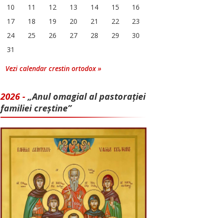
10
11
12
13
14
15
16
17
18
19
20
21
22
23
24
25
26
27
28
29
30
31
Vezi calendar crestin ortodox »
2026 -
„Anul omagial al pastorației
familiei creștine”