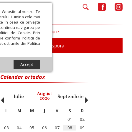
e Website-ul nostru. Te
iarului Lumina cele mai
ce în ceea ce privește
a continua navigarea pe
Opinii
Filantropie
iticii de Cookie. Prin
ie conform Politicii de
trucțiunile din Politica
In memoriam
Diaspora
Accept
Calendar ortodox
‹
›
August
Iulie
Septembrie
Octombrie
Noiembri
2026
L
M
M
J
V
S
D
01
02
03
04
05
06
07
08
09