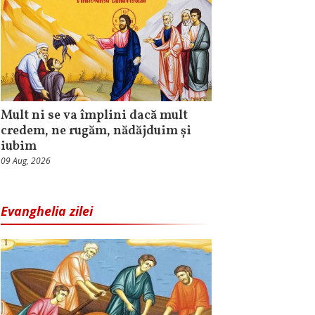
Mult ni se va împlini dacă mult
credem, ne rugăm, nădăjduim și
iubim
09 Aug, 2026
Evanghelia zilei