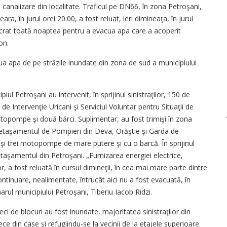
 canalizare din localitate. Traficul pe DN66, în zona Petroşani,
ra, în jurul orei 20:00, a fost reluat, ieri dimineaţa, în jurul
lucrat toată noaptea pentru a evacua apa care a acoperit
on.
cua apa de pe străzile inundate din zona de sud a municipiului
iul Petroşani au intervenit, în sprijinul sinistraţilor, 150 de
 Intervenţie Uricani şi Serviciul Voluntar pentru Situaţii de
otopompe şi două bărci. Suplimentar, au fost trimişi în zona
a Detaşamentul de Pompieri din Deva, Orăştie şi Garda de
şi trei motopompe de mare putere şi cu o barcă. În sprijinul
taşamentul din Petroşani. „Furnizarea energiei electrice,
r, a fost reluată în cursul dimineţii, în cea mai mare parte dintre
continuare, nealimentate, întrucât aici nu a fost evacuată, în
marul municipiului Petroşani, Tiberiu Iacob Ridzi.
i de blocuri au fost inundate, majoritatea sinistraţilor din
e din case şi refugiindu-se la vecinii de la etajele superioare.