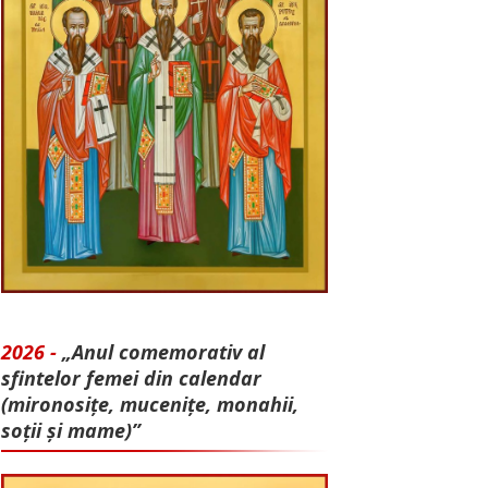
2026 -
„Anul comemorativ al
sfintelor femei din calendar
(mironosițe, mu­cenițe, monahii,
soții și mame)”