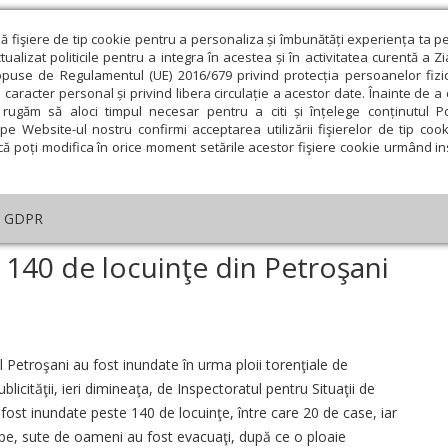
ză fişiere de tip cookie pentru a personaliza și îmbunătăți experiența ta p
alizat politicile pentru a integra în acestea și în activitatea curentă a Z
opuse de Regulamentul (UE) 2016/679 privind protecția persoanelor fizi
 caracter personal și privind libera circulație a acestor date. Înainte de 
eologie și spiritualitate
Educaţie și Cultură
Societate
rugăm să aloci timpul necesar pentru a citi și înțelege conținutul Pol
pe Website-ul nostru confirmi acceptarea utilizării fişierelor de tip cook
că poți modifica în orice moment setările acestor fişiere cookie urmând ins
An omagial
Comunicate de presă
Documentar
GDPR
oile au inundat peste 140 de locuinţe din Petroşani
 140 de locuinţe din Petroşani
ie
Februarie
Martie
Aprilie
Mai
Iunie
l Petroşani au fost inundate în urma ploii torenţiale de
licităţii, ieri dimineaţa, de Inspectoratul pentru Situaţii de
ost inundate peste 140 de locuinţe, între care 20 de case, iar
 ape, sute de oameni au fost evacuaţi, după ce o ploaie