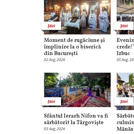
Știri
Știri
Moment de rugăciune şi
Evenim
împlinire la o biserică
crede!
din Bucureşti
Izbuc
02 Aug, 2026
05 Aug, 2
Știri
Știri
Sfântul Ierarh Nifon va fi
Sărbăt
sărbătorit la Târgoviște
culmin
Mănăst
03 Aug, 2026