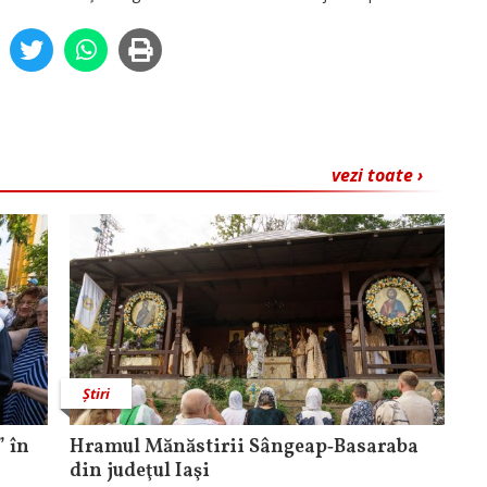
vezi toate ›
Știri
 în
Hramul Mănăstirii Sângeap‑Basaraba
din judeţul Iaşi