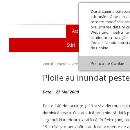
Ziarul Lumina utilizea
informăm că ne-am actu
recente modificări pr
prelucrarea datelor cu
Actualitate religioasă
T
Website-ul nostru te 
continuarea navigării 
Cookie. Nu uita totuși 
Știri
Mesaje și cuvântări
de Cookie.
Politica de Cookie
Ziarul Lumina
›
Actualitate religioasă
›
Știri
›
Pl
Ploile au inundat peste
Data:
27 Mai 2008
st
Septembrie
Octombrie
Noiembrie
Decembrie
Ianuar
Peste 140 de locuinţe şi 19 străzi din municipiu
duminică seara. O statistică preliminară dată pub
Urgenţă Hunedoara, arată că, în Petroşani, au f
19 străzi şi o benzinărie au fost acoperite de