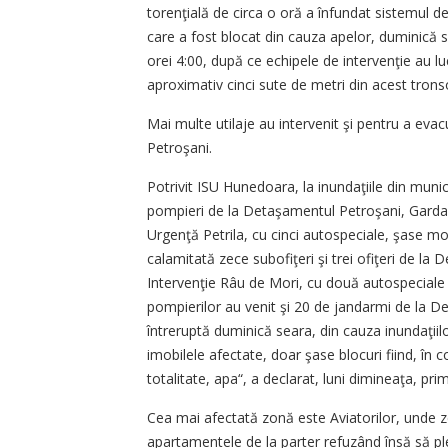
torenţială de circa o oră a înfundat sistemul de
care a fost blocat din cauza apelor, duminică sea
orei 4:00, după ce echipele de intervenţie au 
aproximativ cinci sute de metri din acest trons
Mai multe utilaje au intervenit şi pentru a eva
Petroşani.
Potrivit ISU Hunedoara, la inundaţiile din municip
pompieri de la Detaşamentul Petroşani, Garda de
Urgenţă Petrila, cu cinci autospeciale, şase m
calamitată zece subofiţeri şi trei ofiţeri de l
Intervenţie Râu de Mori, cu două autospeciale 
pompierilor au venit şi 20 de jandarmi de la De
întreruptă duminică seara, din cauza inundaţiilo
imobilele afectate, doar şase blocuri fiind, în 
totalitate, apa“, a declarat, luni dimineaţa, pri
Cea mai afectată zonă este Aviatorilor, unde zec
apartamentele de la parter refuzând însă să plec