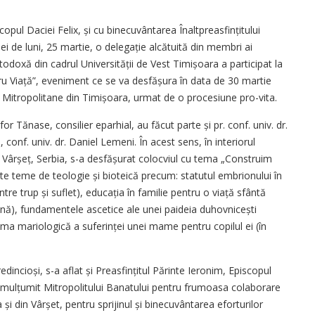
scopul Daciei Felix, și cu binecuvântarea Înaltpreasfințitului
lei de luni, 25 martie, o delegație alcătuită din membri ai
todoxă din cadrul Universității de Vest Timișoara a participat la
ru Viață”, eveniment ce se va desfășura în data de 30 martie
i Mitropolitane din Timișoara, urmat de o procesiune pro-vita.
r Tănase, consilier eparhial, au făcut parte și pr. conf. univ. dr.
, conf. univ. dr. Daniel Lemeni. În acest sens, în interiorul
 Vârșeț, Serbia, s-a desfășurat colocviul cu tema „Construim
te teme de teologie și bioteică precum: statutul embrionului în
tre trup și suflet), educația în familie pentru o viață sfântă
ștină), fundamentele ascetice ale unei paideia duhovnicești
tema mariologică a suferinței unei mame pentru copilul ei (în
 credincioși, s-a aflat și Preasfințitul Părinte Ieronim, Episcopul
, a mulțumit Mitropolitului Banatului pentru frumoasa colaborare
și din Vârșet, pentru sprijinul și binecuvântarea eforturilor