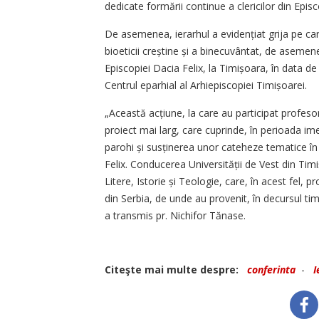
dedicate formării continue a clericilor din Episc
De asemenea, ierarhul a evidențiat grija pe car
bioeticii creștine și a binecuvântat, de asemenea
Episcopiei Dacia Felix, la Timișoara, în data d
Centrul eparhial al Arhiepiscopiei Timișoarei.
„Această acțiune, la care au participat profesor
proiect mai larg, care cuprinde, în perioada ime
parohi și susținerea unor cateheze tematice în 
Felix. Conducerea Universității de Vest din Timiș
Litere, Istorie și Teologie, care, în acest fel
din Serbia, de unde au provenit, în decursul tim
a transmis pr. Nichifor Tănase.
Citeşte mai multe despre:
conferinta
-
I