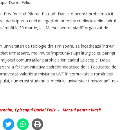
opia Daciei Felix.
e Preafericitul Părinte Patriarh Daniel o acordă problematicii
, participarea unei delegații de preoți și credincioși din cadrul
e sâmbătă, 30 martie, la „Marșul pentru Viață” organizat de
ii universitari de teologie din Timișoara, se încadrează într-un
diat următoare, mai multe împreună-slujiri liturgice cu părinții
mijlocul comunităților parohiale din cadrul Episcopiei Dacia
oara a felicitat inițiativa cadrelor didactice de la Facultatea de
, promovează valorile și misiunea UVT în comunitățile românești
pului, numeroși studenți ai mediului universitar timișorean”, ne-
eronim, Episcopul Daciei Felix
-
Marșul pentru Viață