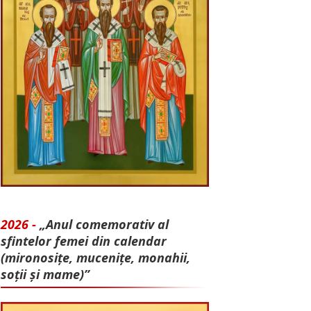
2026 -
„Anul comemorativ al
sfintelor femei din calendar
(mironosițe, mu­cenițe, monahii,
soții și mame)”