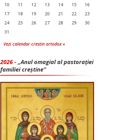
10
11
12
13
14
15
16
17
18
19
20
21
22
23
24
25
26
27
28
29
30
31
Vezi calendar crestin ortodox »
2026 -
„Anul omagial al pastorației
familiei creștine”