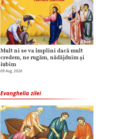
Mult ni se va împlini dacă mult
credem, ne rugăm, nădăjduim și
iubim
09 Aug, 2026
Evanghelia zilei