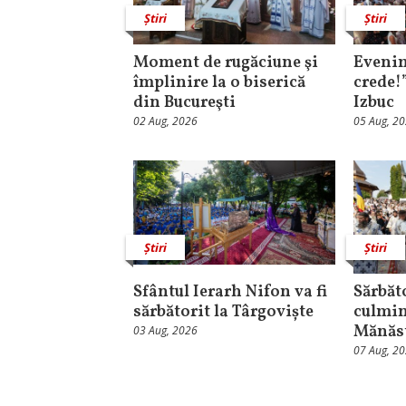
Știri
Știri
Moment de rugăciune şi
Evenim
împlinire la o biserică
crede!
din Bucureşti
Izbuc
02 Aug, 2026
05 Aug, 2
Știri
Știri
Sfântul Ierarh Nifon va fi
Sărbăt
sărbătorit la Târgoviște
culmin
Mănăst
03 Aug, 2026
07 Aug, 2