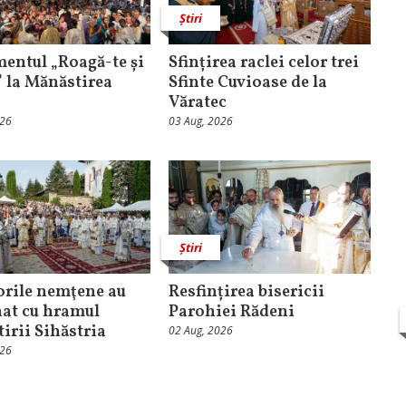
Știri
entul „Roagă-te și
Sfințirea raclei celor trei
” la Mănăstirea
Sfinte Cuvioase de la
Văratec
026
03 Aug, 2026
Știri
orile nemţene au
Resfințirea bisericii
at cu hramul
Parohiei Rădeni
irii Sihăstria
02 Aug, 2026
026