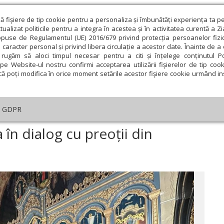
ză fişiere de tip cookie pentru a personaliza și îmbunătăți experiența ta p
alizat politicile pentru a integra în acestea și în activitatea curentă a Z
opuse de Regulamentul (UE) 2016/679 privind protecția persoanelor fizi
 caracter personal și privind libera circulație a acestor date. Înainte de 
eologie și spiritualitate
Educaţie și Cultură
Societate
rugăm să aloci timpul necesar pentru a citi și înțelege conținutul Pol
pe Website-ul nostru confirmi acceptarea utilizării fişierelor de tip cook
că poți modifica în orice moment setările acestor fişiere cookie urmând ins
An omagial
Comunicate de presă
Documentar
GDPR
ofesori din Timișoara în dialog cu preoții din Episcopia Dacia Felix
 în dialog cu preoții din
ie
Februarie
Martie
Aprilie
Mai
Iunie