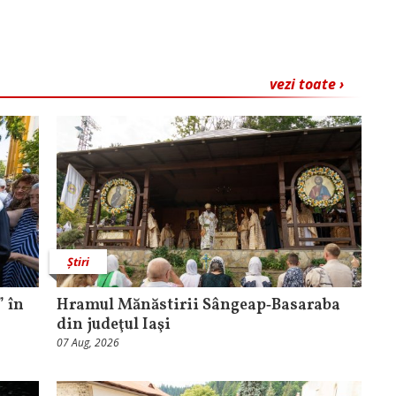
vezi toate ›
Știri
 în
Hramul Mănăstirii Sângeap‑Basaraba
din judeţul Iaşi
07 Aug, 2026