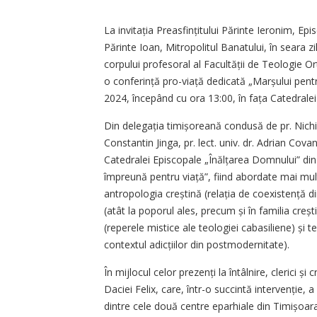
La invitația Preasfințitului Părinte Ieronim, Epi
Părinte Ioan, Mitropolitul Banatului, în seara zi
corpului profesoral al Facultății de Teologie Or
o conferință pro-viață dedicată „Marșului pent
2024, începând cu ora 13:00, în fața Catedrale
Din delegația timișoreană condusă de pr. Nichifo
Constantin Jinga, pr. lect. univ. dr. Adrian Covan
Catedralei Episcopale „Înălțarea Domnului” din
împreună pentru viață”, fiind abordate mai mul
antropologia creștină (relația de coexistență din
(atât la poporul ales, precum și în familia cre
(reperele mistice ale teologiei cabasiliene) și 
contextul adicțiilor din postmodernitate).
În mijlocul celor prezenți la întâlnire, clerici și
Daciei Felix, care, într-o succintă intervenție
dintre cele două centre eparhiale din Timișoara 