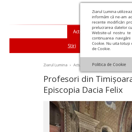
Ziarul Lumina utilizea
informăm că ne-am actu
recente modificări pr
prelucrarea datelor cu
Actualitate religioasă
T
Website-ul nostru te 
continuarea navigării 
Cookie. Nu uita totuși 
Știri
Mesaje și cuvântări
de Cookie.
Politica de Cookie
Ziarul Lumina
›
Actualitate religioasă
›
Știri
›
Pr
Profesori din Timișoara
Episcopia Dacia Felix
st
Septembrie
Octombrie
Noiembrie
Decembrie
Ianuar