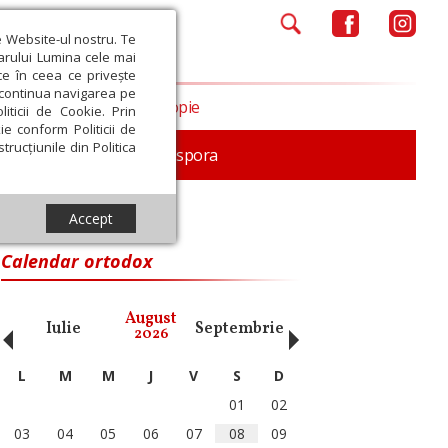
e Website-ul nostru. Te
iarului Lumina cele mai
ce în ceea ce privește
a continua navigarea pe
Opinii
Filantropie
iticii de Cookie. Prin
ie conform Politicii de
trucțiunile din Politica
In memoriam
Diaspora
Accept
Calendar ortodox
‹
›
August
Iulie
Septembrie
Octombrie
Noiembri
2026
L
M
M
J
V
S
D
01
02
03
04
05
06
07
08
09