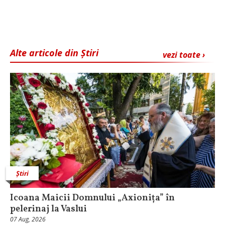
Alte articole din Știri
vezi toate ›
Știri
Icoana Maicii Domnului „Axionița” în
pelerinaj la Vaslui
07 Aug, 2026