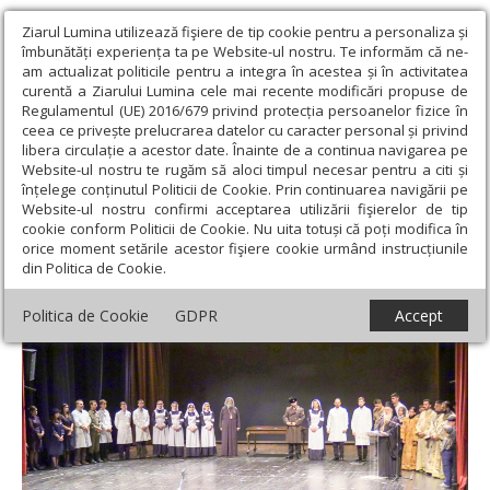
Ziarul Lumina utilizează fişiere de tip cookie pentru a personaliza și
îmbunătăți experiența ta pe Website-ul nostru. Te informăm că ne-
am actualizat politicile pentru a integra în acestea și în activitatea
curentă a Ziarului Lumina cele mai recente modificări propuse de
Regulamentul (UE) 2016/679 privind protecția persoanelor fizice în
ceea ce privește prelucrarea datelor cu caracter personal și privind
libera circulație a acestor date. Înainte de a continua navigarea pe
Website-ul nostru te rugăm să aloci timpul necesar pentru a citi și
Ziarul Lumina
›
Actualitate religioasă
›
Știri
›
Referate și
înțelege conținutul Politicii de Cookie. Prin continuarea navigării pe
manifestări culturale la Congresul de teologie din Veria
Website-ul nostru confirmi acceptarea utilizării fişierelor de tip
cookie conform Politicii de Cookie. Nu uita totuși că poți modifica în
Referate și manifestări culturale la
orice moment setările acestor fişiere cookie urmând instrucțiunile
din Politica de Cookie.
Congresul de teologie din Veria
Politica de Cookie
GDPR
Accept