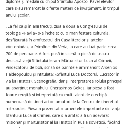
diplome și medalii cu chipul Sfântului Apostol Pavel elevilor
care s-au remarcat la diferite materii de învățământ, în timpul
anului școlar.
„La fel ca și în anii trecuți, ziua a doua a Congresului de
teologie «Pavlia» s-a încheiat cu o manifestare culturală,
desfă­șurată în amfiteatrul din Casa literelor și artelor
«Antoniada», a Primăriei din Veria, la care au luat parte circa
700 de persoane. A fost pusă în scenă o piesă de teatru
dedicată vieții Sfântului Ierarh Mărturisitor Luca al Crimeii,
Vindecătorul de boli, scrisă de părintele arhimandrit Arsenios
Haldeopoulou și intitulată: «Sfântul Luca Doctorul, Lucrător în
via lui Hristos». Scenografia, dar și interpretarea rolului principal
au aparținut monahului Gherasimos Bekes, iar piesa a fost
foarte reușită și interpretată cu mult talent de o echipă
numeroasă de tineri actori amatori de la Centrul de tineret al
mitropoliei. Piesa a prezentat momentele importante din viața
Sfântului Luca al Crimeii, care s-a arătat a fi un adevărat
misionar și mărturisitor al lui Hristos în Rusia sovietică, făcând