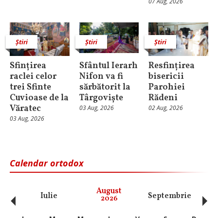
07 Aug, 2026
Știri
Știri
Știri
Sfințirea
Sfântul Ierarh
Resfințirea
raclei celor
Nifon va fi
bisericii
trei Sfinte
sărbătorit la
Parohiei
Cuvioase de la
Târgoviște
Rădeni
Văratec
03 Aug, 2026
02 Aug, 2026
03 Aug, 2026
Calendar ortodox
‹
›
August
Iulie
Septembrie
O
2026