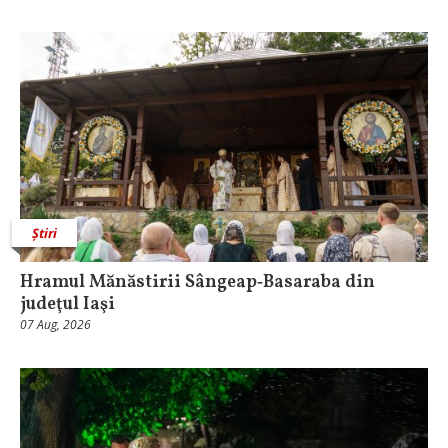
Știri
Hramul Mănăstirii Sângeap‑Basaraba din
judeţul Iaşi
07 Aug, 2026