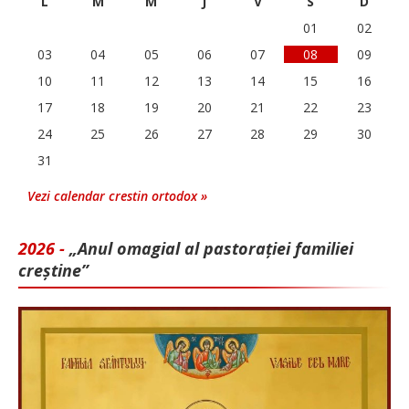
L
M
M
J
V
S
D
01
02
03
04
05
06
07
08
09
10
11
12
13
14
15
16
17
18
19
20
21
22
23
24
25
26
27
28
29
30
31
Vezi calendar crestin ortodox »
2026 -
„Anul omagial al pastorației familiei
creștine”