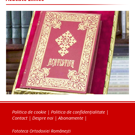
Politica de cookie
|
Politica de confidențialitate
|
Contact
|
Despre noi
|
Abonamente
|
Fototeca Ortodoxiei Românești