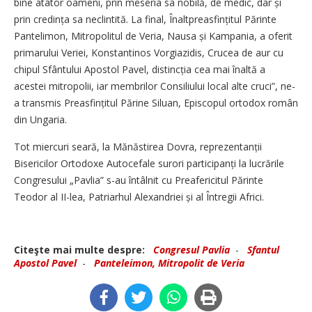
bine atâtor oameni, prin meseria sa nobilă, de medic, dar și
prin credința sa neclintită. La final, Înaltpreasfințitul Părinte
Pantelimon, Mitropolitul de Veria, Nausa și Kampania, a oferit
primarului Veriei, Konstantinos Vorgiazidis, Crucea de aur cu
chipul Sfântului Apostol Pavel, distincția cea mai înaltă a
acestei mitropolii, iar membrilor Consiliului local alte cruci”, ne-
a transmis Prea­sfințitul Părine Siluan, Episcopul ortodox român
din Ungaria.
Tot miercuri seară, la Mănăstirea Dovra, reprezentanții
Bisericilor Ortodoxe Autocefale surori participanți la lucrările
Congresului „Pavlia” s-au întâlnit cu Preafericitul Părinte
Teodor al II-lea, Patriarhul Alexandriei și al Întregii Africi.
Citeşte mai multe despre:
Congresul Pavlia
-
Sfantul
Apostol Pavel
-
Panteleimon, Mitropolit de Veria