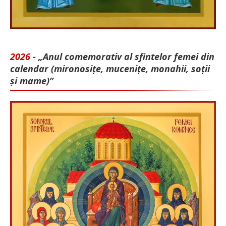
2026 -
„Anul comemorativ al sfintelor femei din
calendar (mironosițe, mu­cenițe, monahii, soții
și mame)”