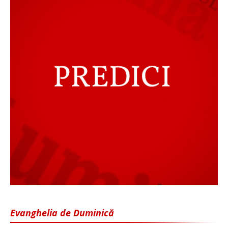
Evanghelia de Duminică