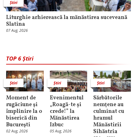
Știri
Liturghie arhierească la mănăstirea suceveană
Slatina
07 Aug, 2026
TOP 6 Știri
Știri
Știri
Știri
Moment de
Evenimentul
Sărbătorile
rugăciune şi
„Roagă-te și
nemţene au
împlinire la o
crede!” la
culminat cu
biserică din
Mănăstirea
hramul
Bucureşti
Izbuc
Mănăstirii
Sihăstria
02 Aug, 2026
05 Aug, 2026