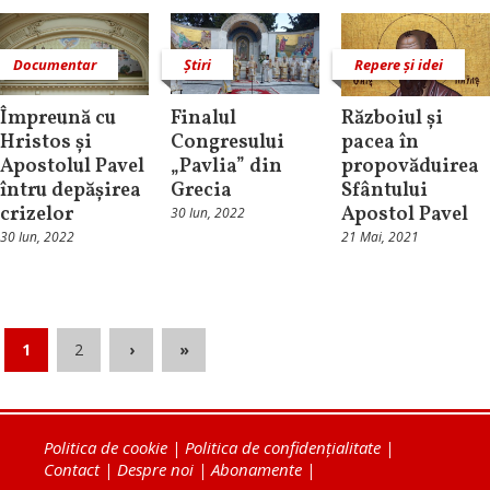
Documentar
Știri
Repere și idei
Împreună cu
Finalul
Războiul și
Hristos și
Congresului
pacea în
Apostolul Pavel
„Pavlia” din
propovăduirea
întru depășirea
Grecia
Sfântului
crizelor
Apostol Pavel
30 Iun, 2022
30 Iun, 2022
21 Mai, 2021
1
2
›
»
Politica de cookie
|
Politica de confidențialitate
|
Contact
|
Despre noi
|
Abonamente
|