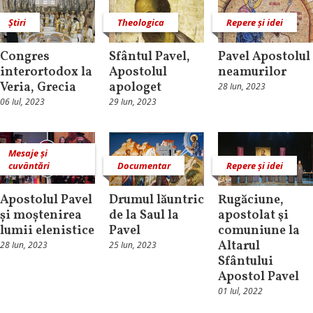
Știri
Theologica
Repere și idei
Congres
Sfântul Pavel,
Pavel Apostolul
interortodox la
Apostolul
neamurilor
Veria, Grecia
apologet
28 Iun, 2023
06 Iul, 2023
29 Iun, 2023
Mesaje și
cuvântări
Documentar
Repere și idei
Apostolul Pavel
Drumul lăuntric
Rugăciune,
și moștenirea
de la Saul la
apostolat şi
lumii elenistice
Pavel
comuniune la
Altarul
28 Iun, 2023
25 Iun, 2023
Sfântului
Apostol Pavel
01 Iul, 2022