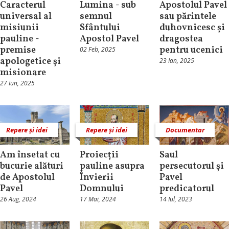
Caracterul
Lumina - sub
Apostolul Pavel
universal al
semnul
sau părintele
misiunii
Sfântului
duhovnicesc și
pauline -
Apostol Pavel
dragostea
premise
pentru ucenici
02 Feb, 2025
apologetice și
23 Ian, 2025
misionare
27 Iun, 2025
Repere și idei
Repere și idei
Documentar
Am însetat cu
Proiecții
Saul
bucurie alături
pauline asupra
persecutorul și
de Apostolul
Învierii
Pavel
Pavel
Domnului
predicatorul
26 Aug, 2024
17 Mai, 2024
14 Iul, 2023