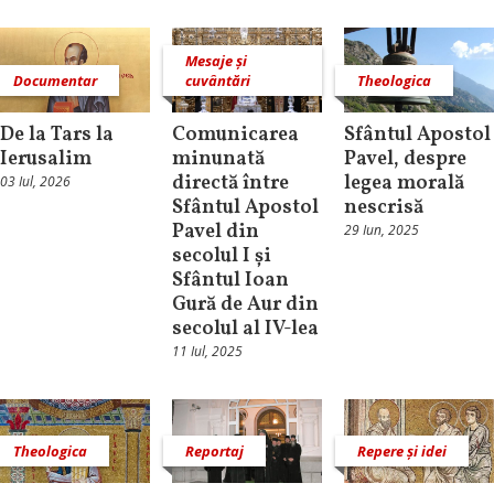
Mesaje și
Documentar
cuvântări
Theologica
De la Tars la
Comunicarea
Sfântul Apostol
Ierusalim
minunată
Pavel, despre
directă între
legea morală
03 Iul, 2026
Sfântul Apostol
nescrisă
Pavel din
29 Iun, 2025
secolul I și
Sfântul Ioan
Gură de Aur din
secolul al IV-lea
11 Iul, 2025
Theologica
Reportaj
Repere și idei