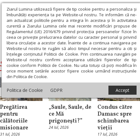
Ziarul Lumina utilizează fişiere de tip cookie pentru a personaliza și
îmbunătăți experiența ta pe Website-ul nostru. Te informăm că ne-
am actualizat politicile pentru a integra în acestea și în activitatea
curentă a Ziarului Lumina cele mai recente modificări propuse de
Regulamentul (UE) 2016/679 privind protecția persoanelor fizice în
ceea ce privește prelucrarea datelor cu caracter personal și privind
libera circulație a acestor date. Înainte de a continua navigarea pe
Website-ul nostru te rugăm să aloci timpul necesar pentru a citi și
Ziarul Lumina
›
Sfantul Apostol Pavel
înțelege conținutul Politicii de Cookie. Prin continuarea navigării pe
Website-ul nostru confirmi acceptarea utilizării fişierelor de tip
Sfantul Apostol Pavel
cookie conform Politicii de Cookie. Nu uita totuși că poți modifica în
orice moment setările acestor fişiere cookie urmând instrucțiunile
din Politica de Cookie.
Politica de Cookie
GDPR
Accept
Documentar
Documentar
Documentar
Pregătirea
„Saule, Saule, de
Condus către
pentru
ce Mă
Damasc spre
călătoriile
prigoneşti?”
schimbarea
misionare
vieţii
24 Iul, 2026
31 Iul, 2026
17 Iul, 2026