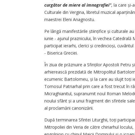
curgător de miere al imnografiei”
, la care și-
Culturale din Vergina, libretul muzical aparți
maestrei Eleni Anagnostu.
Pe lângă manifestările științifice și culturale au
iunie - ajunul praznicului, în vechea Catedrală 
participat ierarhi, clerici și credincioși, cuvân
- Biserica Greciei.
În ziua de prăznuire a Sfinților Apostoli Petru ș
arhierească prezidată de Mitropolitul Bartolom
ecumenic Bartolomeu, și la care au slujit toți ier
Tomosul Patriarhal prin care a fost trecut în r
Micraghianitul, supranumit noul Roman Melodu
noului sfânt și a unui fragment din sfintele sal
al proclamării canonizării.
După terminarea Sfintei Liturghii, toți participan
Mitropoliei din Veria de către chiriarhul locului
engolpion cu chipul Maicii Domnului și o icoan