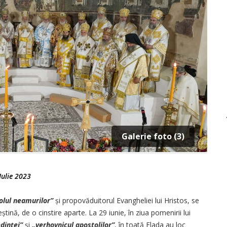
Galerie foto (3)
Iulie 2023
tolul neamurilor”
și propovăduitorul Evangheliei lui Hristos, se
ștină, de o cinstire aparte. La 29 iunie, în ziua pomenirii lui
dinței”
și
„verhovnicul apostolilor”
, în toată Elada au loc