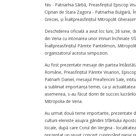
Nis - Patriarhia Sârbă, Preasfin­­țitul Episcop Vis
Ciprian de Stara Zagora - Patriarhia Bulgară, În
Greciei, și Înaltprea­sfin­țitul Mitropolit Gherasi
Deschiderea oficială a avut loc luni, 26 iunie,
din Veria cu intonarea unor imnuri închinate Sf
Înalt­prea­sfințitul Părinte Pantelimon, Mitropo
organizatorul acestui simpozion.
Au fost prezentate mesaje din partea întâistătă
Române, Preasfințitul Părinte Visarion, Episcopu
Patriarh Daniel, mesajul Preafericirii Sale, intitu
a subliniat importanța temei, ca și actualitatea
asemenea, s-au făcut doriri de succes lucrărilor
Mitropolia de Veria.
Au urmat două teme importante, prezentate de 
culturii eleniste asupra gândirii Sfântului Apost
locale, după care Corul din Vergina - localitate
prezentat un reușit concert cuprinzând piese rel