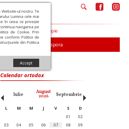
e Website-ul nostru. Te
iarului Lumina cele mai
ce în ceea ce privește
a continua navigarea pe
Opinii
Filantropie
iticii de Cookie. Prin
ie conform Politicii de
trucțiunile din Politica
In memoriam
Diaspora
Accept
Calendar ortodox
‹
›
August
Iulie
Septembrie
Octombrie
Noiembri
2026
L
M
M
J
V
S
D
01
02
03
04
05
06
07
08
09