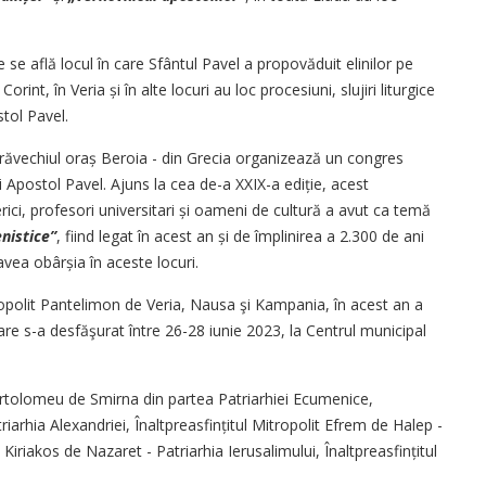
se află locul în care Sfântul Pavel a propovăduit elinilor pe
Corint, în Veria și în alte locuri au loc procesiuni, slujiri liturgice
stol Pavel.
trăvechiul oraș Beroia - din Grecia organizează un congres
lui Apostol Pavel. Ajuns la cea de-a XXIX-a ediție, acest
erici, profesori universitari și oameni de cultură a avut ca temă
nistice”
, fiind legat în acest an și de împlinirea a 2.300 de ani
vea obârșia în aceste locuri.
itropolit Pantelimon de Veria, Nausa şi Kampania, în acest an a
care s-a desfăşurat între 26-28 iunie 2023, la Centrul municipal
 Bartolomeu de Smirna din partea Patriarhiei Ecumenice,
riarhia Alexandriei, Înaltpreasfințitul Mitropolit Efrem de Halep -
 Kiriakos de Nazaret - Patriarhia Ierusalimului, Înaltprea­sfin­țitul