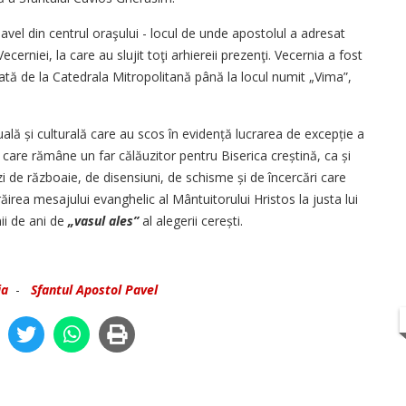
Pavel din centrul oraşului - locul de unde apostolul a adresat
ecerniei, la care au slujit toţi arhiereii prezenţi. Vecernia a fost
tă de la Catedrala Mitropolitană până la locul numit „Vima”,
tuală și culturală care au scos în evidență lucrarea de excepție a
 care rămâne un far călăuzitor pentru Biserica creștină, ca și
 de războaie, de disensiuni, de schisme și de încercări care
ăirea mesajului evanghelic al Mântuitorului Hristos la justa lui
ii de ani de
„vasul ales”
al alegerii cerești.
ia
-
Sfantul Apostol Pavel