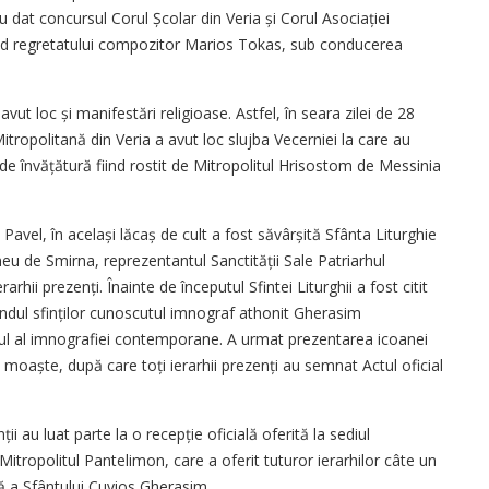
au dat concursul Corul Școlar din Veria și Corul Asociației
nând regretatului compozitor Marios Tokas, sub conducerea
 avut loc și manifestări religioase. Astfel, în seara zilei de 28
Mitropolitană din Veria a avut loc slujba Vecerniei la care au
tul de învățătură fiind rostit de Mitropolitul Hrisostom de Messinia
i Pavel, în același lăcaș de cult a fost săvârșită Sfânta Liturghie
eu de Smirna, reprezentantul Sanctității Sale Patriarhul
arhii prezenți. Înainte de începutul Sfintei Liturghii a fost citit
ândul sfinților cunoscutul imnograf athonit Gherasim
l al imnografiei contemporane. A urmat prezentarea icoanei
e moaște, după care toți ierarhii prezenți au semnat Actul oficial
ții au luat parte la o recepție oficială oferită la sediul
, Mitropolitul Pantelimon, care a oferit tuturor ierarhilor câte un
ă a Sfântului Cuvios Gherasim.