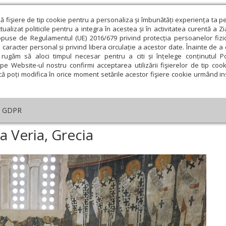
ză fişiere de tip cookie pentru a personaliza și îmbunătăți experiența ta p
alizat politicile pentru a integra în acestea și în activitatea curentă a Z
opuse de Regulamentul (UE) 2016/679 privind protecția persoanelor fizi
 caracter personal și privind libera circulație a acestor date. Înainte de 
eologie și spiritualitate
Educaţie și Cultură
Societate
rugăm să aloci timpul necesar pentru a citi și înțelege conținutul Pol
pe Website-ul nostru confirmi acceptarea utilizării fişierelor de tip cook
că poți modifica în orice moment setările acestor fişiere cookie urmând ins
An omagial
Comunicate de presă
Documentar
GDPR
ngres interortodox la Veria, Grecia
a Veria, Grecia
ie
Februarie
Martie
Aprilie
Mai
Iunie