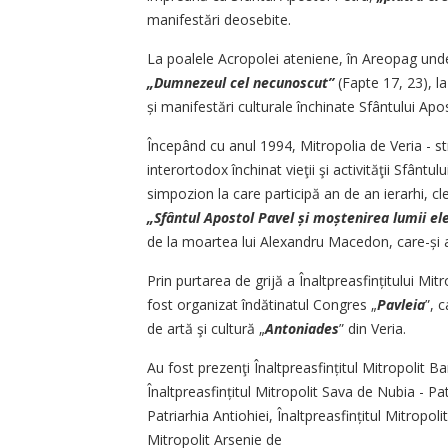
manifestări deosebite.
La poalele Acropolei ateniene, în Areopag unde 
„Dumnezeul cel necunoscut”
(Fapte 17, 23), la 
și manifestări culturale închinate Sfântului Apo
Începând cu anul 1994, Mitropolia de Veria - s
interortodox închinat vieţii şi activităţii Sfântu
simpozion la care participă an de an ierarhi, cl
„Sfântul Apostol Pavel și moștenirea lumii ele
de la moartea lui Alexandru Macedon, care-și a
Prin purtarea de grijă a Înalt­preasfințitului M
fost organizat îndătinatul Congres „
Pavleia
”, 
de artă şi cultură „
Antoniades
” din Veria.
Au fost prezenţi Înaltpreasfin­țitul Mitropolit
Înaltpreasfințitul Mitropolit Sava de Nubia - Pat
Patriarhia Antiohiei, Înaltpreasfințitul Mitropolit
Mitropolit Arsenie de