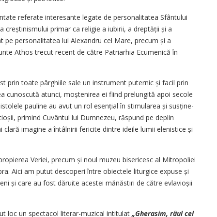
entate referate interesante legate de personalitatea Sfântului
creștinis­mului primar ca religie a iubirii, a dreptății și a
at pe personalitatea lui Alexandru cel Mare, precum și a
unte Athos trecut recent de către Patriarhia Ecumenică în
prin toate pârghiile sale un instrument puternic și facil prin
a cunoscută atunci, moștenirea ei fiind prelungită apoi secole
pistolele pauline au avut un rol esențial în stimularea și susți­ne­
incioșii, primind Cuvântul lui Dumnezeu, răspund pe deplin
ară imagine a întâlnirii fericite dintre ideile lumii elenistice și
apropierea Veriei, precum și noul muzeu bisericesc al Mitropoliei
ra. Aici am putut descoperi între obiectele liturgice expuse și
ni și care au fost dăruite acestei mănăstiri de către evla­vioșii
ut loc un spectacol literar-muzical intitulat
„Gherasim, râul cel