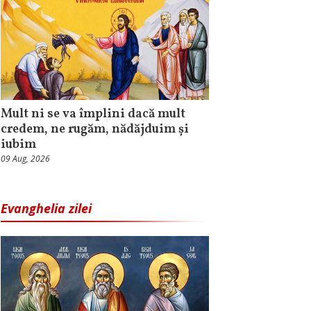
Mult ni se va împlini dacă mult
credem, ne rugăm, nădăjduim și
iubim
09 Aug, 2026
Evanghelia zilei