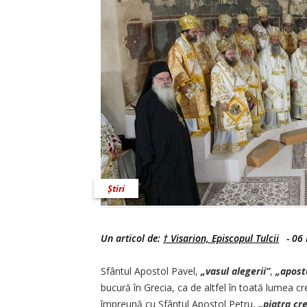
Știri
Un articol de:
† Visarion, Episcopul Tulcii
-
06 
Sfântul Apostol Pavel,
„vasul alegerii”
,
„apos­­
bucură în Grecia, ca de altfel în toată lumea cre
împreună cu Sfântul Apostol Petru,
„piatra cre