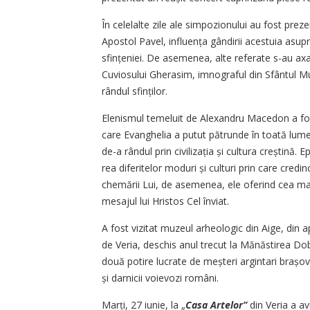
În celelalte zile ale simpozionului au fost prez
Apostol Pavel, influența gândirii acestuia asupra 
sfințeniei. De asemenea, alte referate s-au ax
Cuviosului Gherasim, imnograful din Sfântul M
rândul sfinților.
Elenismul temeluit de Alexandru Macedon a fost 
care Evanghelia a putut pătrunde în toată lume
de-a rândul prin civilizația și cultura creștină. E
rea diferitelor moduri și culturi prin care cred
chemării Lui, de asemenea, ele oferind cea mai cl
mesajul lui Hristos Cel înviat.
A fost vizitat muzeul arheologic din Aige, din 
de Veria, deschis anul trecut la Mănăstirea Dob
două potire lucrate de meșteri argintari brașove
și darnicii voievozi români.
Marți, 27 iunie, la „
Casa Artelor”
din Veria a av