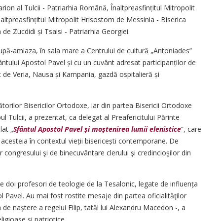
arion al Tulcii - Patriarhia Română, Înaltpreasfin­țitul Mitropolit
alt­preasfin­țitul Mitropolit Hrisostom de Messinia - Biserica
m de Zucdidi și Tsaisi - Patriarhia Geor­giei.
 după-amiaza, în sala mare a Centrului de cultură „Antoniades”
ântului Apostol Pavel și cu un cuvânt adresat participanților de
lit de Veria, Nausa și Kampania, gazdă ospitalieră și
torilor Bisericilor Ortodoxe, iar din partea Bisericii Ortodoxe
l Tulcii, a prezentat, ca delegat al Preafericitului Părinte
lat „
Sfântul Apostol Pavel și moș­te­nirea lumii elenistice
”, care
 acesteia în contextul vieții bisericești contemporane. De
 congresului şi de binecuvântare clerului şi credincioşilor din
doi profesori de teologie de la Tesalonic, legate de influența
ol Pavel. Au mai fost rostite mesaje din partea oficialităţilor
a de naștere a regelui Filip, tatăl lui Alexandru Macedon -, a
igioase și patriotice.