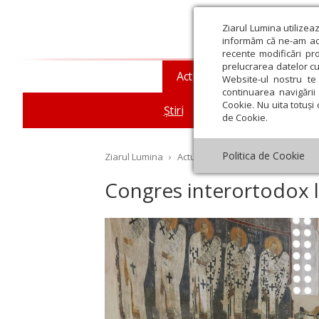
Ziarul Lumina utilizea
informăm că ne-am actu
recente modificări pr
prelucrarea datelor cu
Actualitate religioasă
T
Website-ul nostru te 
continuarea navigării 
Cookie. Nu uita totuși 
Știri
Mesaje și cuvântări
de Cookie.
Politica de Cookie
Ziarul Lumina
›
Actualitate religioasă
›
Știri
›
Co
Congres interortodox l
st
Septembrie
Octombrie
Noiembrie
Decembrie
Ianuar