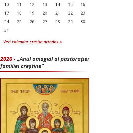
10
11
12
13
14
15
16
17
18
19
20
21
22
23
24
25
26
27
28
29
30
31
Vezi calendar crestin ortodox »
2026 -
„Anul omagial al pastorației
familiei creștine”