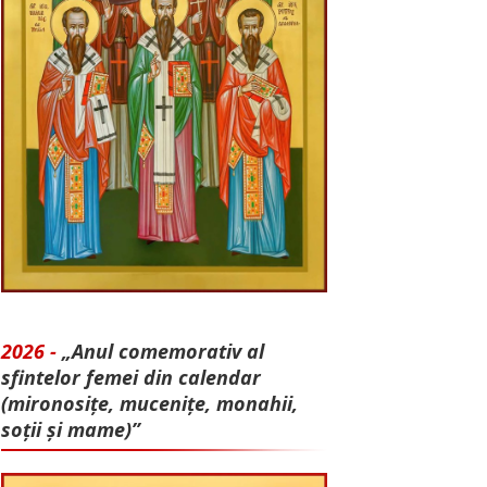
2026 -
„Anul comemorativ al
sfintelor femei din calendar
(mironosițe, mu­cenițe, monahii,
soții și mame)”