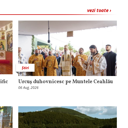
vezi toate ›
Știri
ific
Urcuş duhovnicesc pe Muntele Ceahlău
06 Aug, 2026