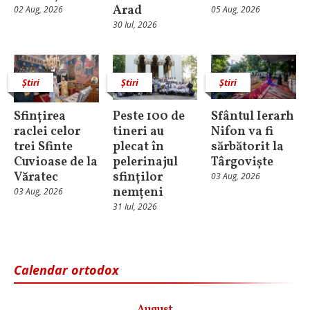
Arad
02 Aug, 2026
05 Aug, 2026
30 Iul, 2026
Știri
Știri
Știri
Sfințirea
Peste 100 de
Sfântul Ierarh
raclei celor
tineri au
Nifon va fi
trei Sfinte
plecat în
sărbătorit la
Cuvioase de la
pelerinajul
Târgoviște
Văratec
sfinților
03 Aug, 2026
nemțeni
03 Aug, 2026
31 Iul, 2026
Calendar ortodox