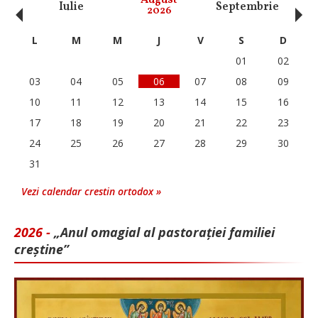
‹
›
August
Iulie
Septembrie
O
2026
L
M
M
J
V
S
D
01
02
03
04
05
06
07
08
09
10
11
12
13
14
15
16
17
18
19
20
21
22
23
24
25
26
27
28
29
30
31
Vezi calendar crestin ortodox »
2026 -
„Anul omagial al pastorației familiei
creștine”