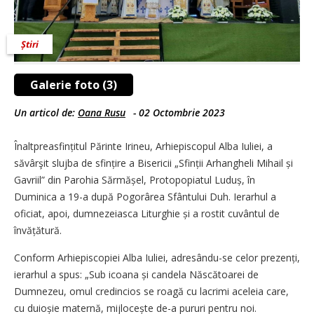
Știri
Galerie foto (3)
Un articol de:
Oana Rusu
-
02 Octombrie 2023
Înaltpreasfințitul Părinte Irineu, Arhiepiscopul Alba Iuliei, a
săvârşit slujba de sfințire a Bisericii „Sfinții Arhangheli Mihail și
Gavriil” din Parohia Sărmășel, Protopopiatul Luduș, în
Duminica a 19-a după Pogorârea Sfântului Duh. Ierarhul a
oficiat, apoi, dumnezeiasca Liturghie și a rostit cuvântul de
învățătură.
Conform Arhiepiscopiei Alba Iuliei, adresându-se celor prezenți,
ierarhul a spus: „Sub icoana și candela Născătoarei de
Dumnezeu, omul credincios se roagă cu lacrimi aceleia care,
cu duioșie maternă, mijlocește de-a pururi pentru noi.