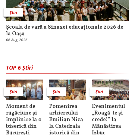
Știri
Școala de vară a Sinaxei educaționale 2026 de
la Oaşa
06 Aug, 2026
TOP 6 Știri
Știri
Știri
Știri
Moment de
Pomenirea
Evenimentul
rugăciune şi
arhiereului
„Roagă-te și
împlinire la o
Emilian Nica
crede!” la
biserică din
la Catedrala
Mănăstirea
Bucureşti
istorică din
Izbuc