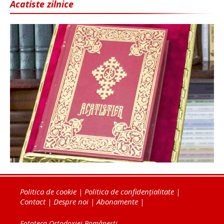
Acatiste zilnice
Politica de cookie
|
Politica de confidențialitate
|
Contact
|
Despre noi
|
Abonamente
|
Fototeca Ortodoxiei Românești