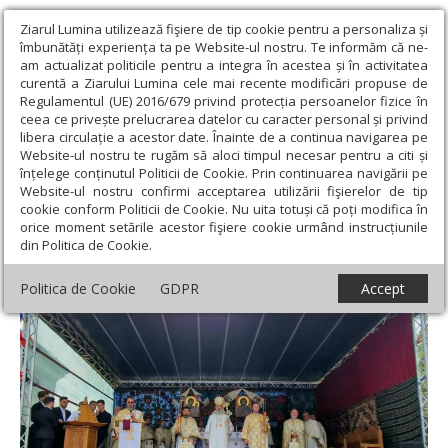
Ziarul Lumina utilizează fişiere de tip cookie pentru a personaliza și
îmbunătăți experiența ta pe Website-ul nostru. Te informăm că ne-
am actualizat politicile pentru a integra în acestea și în activitatea
curentă a Ziarului Lumina cele mai recente modificări propuse de
Regulamentul (UE) 2016/679 privind protecția persoanelor fizice în
ceea ce privește prelucrarea datelor cu caracter personal și privind
libera circulație a acestor date. Înainte de a continua navigarea pe
Website-ul nostru te rugăm să aloci timpul necesar pentru a citi și
Ziarul Lumina
›
Actualitate religioasă
›
Știri
›
Resfințirea
înțelege conținutul Politicii de Cookie. Prin continuarea navigării pe
bisericii din Parohia Sărmășel, Protopopiatul Luduș
Website-ul nostru confirmi acceptarea utilizării fişierelor de tip
cookie conform Politicii de Cookie. Nu uita totuși că poți modifica în
Resfințirea bisericii din Parohia Sărmășel,
orice moment setările acestor fişiere cookie urmând instrucțiunile
din Politica de Cookie.
Protopopiatul Luduș
Politica de Cookie
GDPR
Accept