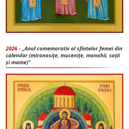
2026 -
„Anul comemorativ al sfintelor femei din
calendar (mironosițe, mu­cenițe, monahii, soții
și mame)”