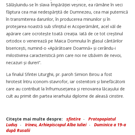
Sălășluindu-se în slava Împărăției veș­nice, ea rămâne în veci
făptura cea mai nedespărțită de Dumnezeu, cea mai puternică
în transmiterea darurilor, în producerea minunilor și în
protejarea noastră sub sfințitul ei Acoperământ, acel văl de
apărare care ocrotește toată creația. Iată de ce tot creștinul
ortodox o venerează pe Maica Domnului în glasul cântărilor
bisericești, numind-o «Apărătoare Doamnă» și cerându-i
milostivirea caracteristică prin care noi ne izbăvim de nevoi,
necazuri și dureri”.
La finalul Sfintei Liturghii, pr. paroh Simion Birou a fost
hirotesit întru iconom-stavrofor, iar ostenitorii și binefăcătorii
care au contribuit la înfrumuse­țarea și renovarea lăcașului de
cult au primit din partea ierarhului diplome de aleasă cinstire.
Citeşte mai multe despre:
sfintire
-
Protopopiatul
Luduș
-
Irineu, Arhiepiscopul Alba Iuliei
-
Duminica a 19-a
după Rusalii