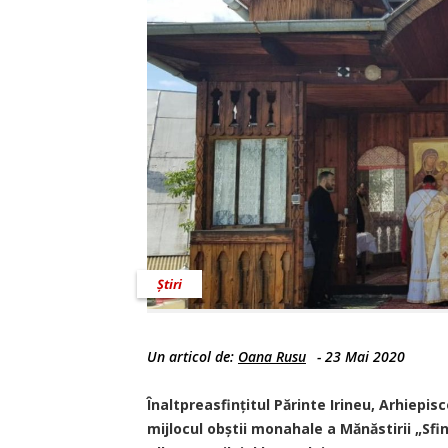
Știri
Un articol de:
Oana Rusu
-
23 Mai 2020
Înaltpreasfințitul Părinte Irineu, Arhiepis
mijlocul obștii monahale a Mănăstirii „Sfin