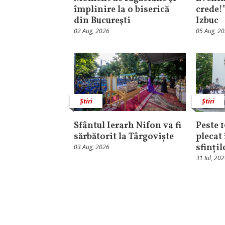
împlinire la o biserică
crede!
din Bucureşti
Izbuc
02 Aug, 2026
05 Aug, 2
Știri
Știri
Sfântul Ierarh Nifon va fi
Peste 
sărbătorit la Târgoviște
plecat 
sfinți
03 Aug, 2026
31 Iul, 20