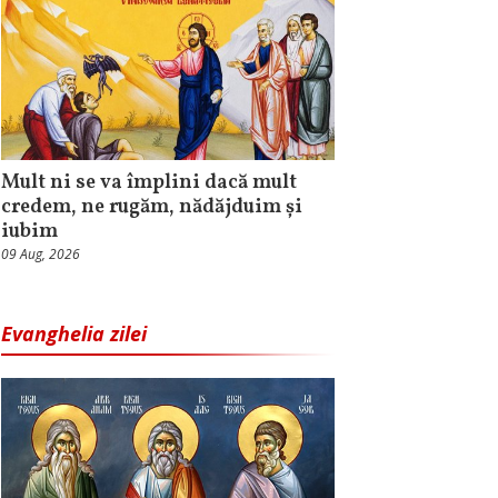
Mult ni se va împlini dacă mult
credem, ne rugăm, nădăjduim și
iubim
09 Aug, 2026
Evanghelia zilei