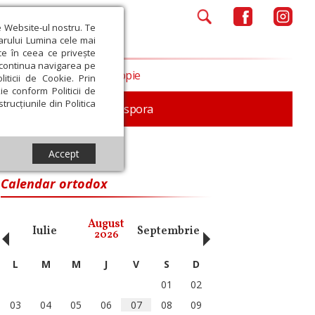
e Website-ul nostru. Te
iarului Lumina cele mai
ce în ceea ce privește
a continua navigarea pe
Opinii
Filantropie
iticii de Cookie. Prin
ie conform Politicii de
trucțiunile din Politica
In memoriam
Diaspora
Accept
Calendar ortodox
‹
›
August
Iulie
Septembrie
Octombrie
Noiembri
2026
L
M
M
J
V
S
D
01
02
03
04
05
06
07
08
09