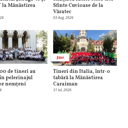
” la Mănăstirea
Sfinte Cuvioase de la
Văratec
026
03 Aug, 2026
Știri
100 de tineri au
Tineri din Italia, într-o
în pelerinajul
tabără la Mănăstirea
lor nemțeni
Caraiman
26
31 Iul, 2026