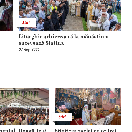
Știri
Liturghie arhierească la mănăstirea
suceveană Slatina
07 Aug, 2026
Știri
entul „Roagă-te și
Sfințirea raclei celor trei