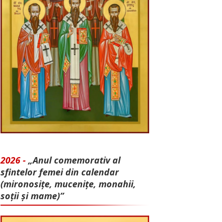
2026 -
„Anul comemorativ al
sfintelor femei din calendar
(mironosițe, mu­cenițe, monahii,
soții și mame)”