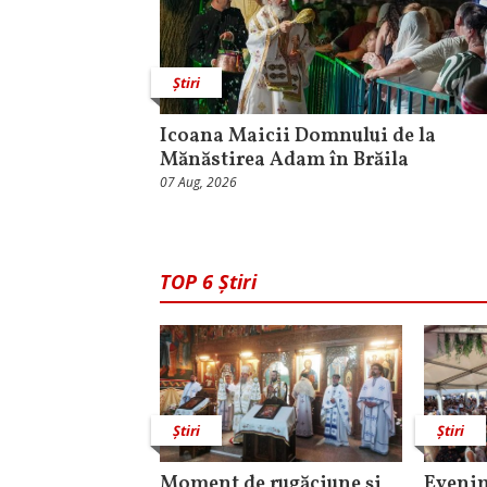
Știri
Icoana Maicii Domnului de la
Mănăstirea Adam în Brăila
07 Aug, 2026
TOP 6 Știri
Știri
Știri
Moment de rugăciune şi
Evenim