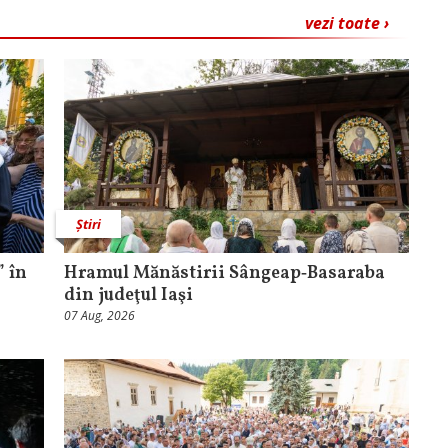
vezi toate ›
Știri
 în
Hramul Mănăstirii Sângeap‑Basaraba
din judeţul Iaşi
07 Aug, 2026