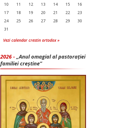
10
11
12
13
14
15
16
17
18
19
20
21
22
23
24
25
26
27
28
29
30
31
Vezi calendar crestin ortodox »
2026 -
„Anul omagial al pastorației
familiei creștine”