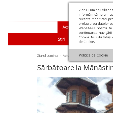
Ziarul Lumina utilizea
informăm că ne-am actu
recente modificări pr
prelucrarea datelor cu
Actualitate religioasă
T
Website-ul nostru te 
continuarea navigării 
Cookie. Nu uita totuși 
Știri
Mesaje și cuvântări
de Cookie.
Politica de Cookie
Ziarul Lumina
›
Actualitate religioasă
›
Știri
›
Să
Sărbătoare la Mănăstire
st
Septembrie
Octombrie
Noiembrie
Decembrie
Ianuar