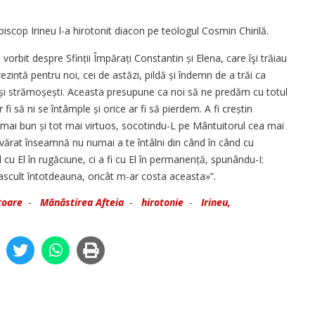
iepiscop Irineu l-a hirotonit diacon pe teologul Cosmin Chirilă.
vorbit despre Sfinții Împărați Constantin și Elena, care îşi trăiau
ezintă pentru noi, cei de astăzi, pildă și îndemn de a trăi ca
e și strămoșești. Aceasta presupune ca noi să ne predăm cu totul
fi să ni se întâmple și orice ar fi să pierdem. A fi creștin
mai bun și tot mai virtuos, socotindu-L pe Mântuitorul cea mai
devărat înseamnă nu numai a te întâlni din când în când cu
cu El în rugăciune, ci a fi cu El în permanență, spunându-I:
scult întotdeauna, oricât m-ar costa aceasta»”.
toare
-
Mănăstirea Afteia
-
hirotonie
-
Irineu,