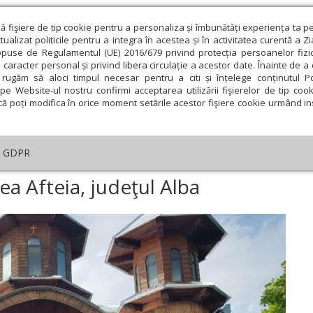
ză fişiere de tip cookie pentru a personaliza și îmbunătăți experiența ta p
alizat politicile pentru a integra în acestea și în activitatea curentă a Z
opuse de Regulamentul (UE) 2016/679 privind protecția persoanelor fizi
 caracter personal și privind libera circulație a acestor date. Înainte de 
eologie și spiritualitate
Educaţie și Cultură
Societate
rugăm să aloci timpul necesar pentru a citi și înțelege conținutul Pol
pe Website-ul nostru confirmi acceptarea utilizării fişierelor de tip cook
că poți modifica în orice moment setările acestor fişiere cookie urmând ins
An omagial
Comunicate de presă
Documentar
GDPR
rbătoare la Mănăstirea Afteia, judeţul Alba
a Afteia, judeţul Alba
ie
Februarie
Martie
Aprilie
Mai
Iunie