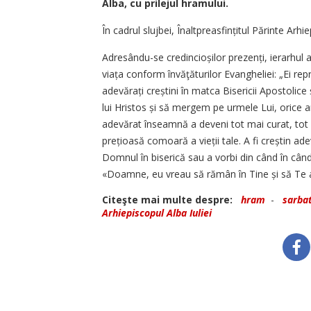
Alba, cu prilejul hramului.
În cadrul slujbei, Înaltpreasfințitul Părinte Arh
Adresându-se credincioșilor prezenți, ierarhul a 
viața conform învăţăturilor Evangheliei: „Ei repr
adevărați creștini în matca Bisericii Apostolic
lui Hristos și să mergem pe urmele Lui, orice ar 
adevărat înseamnă a deveni tot mai curat, tot 
prețioasă comoară a vieții tale. A fi creștin a
Domnul în biserică sau a vorbi din când în când 
«Doamne, eu vreau să rămân în Tine și să Te a
Citeşte mai multe despre:
hram
-
sarba
Arhiepiscopul Alba Iuliei