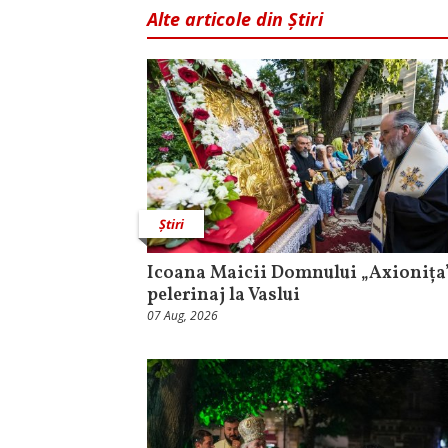
Alte articole din Știri
Știri
Icoana Maicii Domnului „Axionița”
pelerinaj la Vaslui
07 Aug, 2026