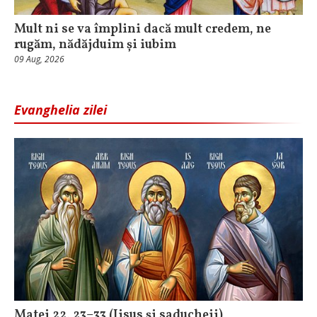
Mult ni se va împlini dacă mult credem, ne
rugăm, nădăjduim și iubim
09 Aug, 2026
Evanghelia zilei
Matei 22, 23–33 (Iisus și saducheii)