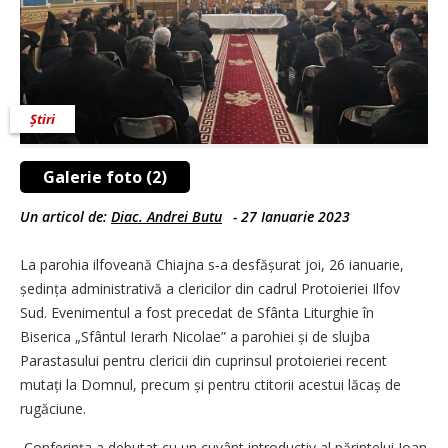
Știri
Galerie foto (2)
Un articol de:
Diac. Andrei Butu
-
27 Ianuarie 2023
La parohia ilfoveană Chiajna s‑a desfășurat joi, 26 ianuarie,
ședința administrativă a clericilor din cadrul Protoieriei Ilfov
Sud. Evenimentul a fost precedat de Sfânta Liturghie în
Biserica „Sfântul Ierarh Nicolae” a parohiei și de slujba
Parastasului pentru clericii din cuprinsul protoieriei recent
mutați la Domnul, precum și pentru ctitorii acestui lăcaș de
rugăciune.
Conferința a debutat cu un cuvânt introductiv al părintelui Ioan