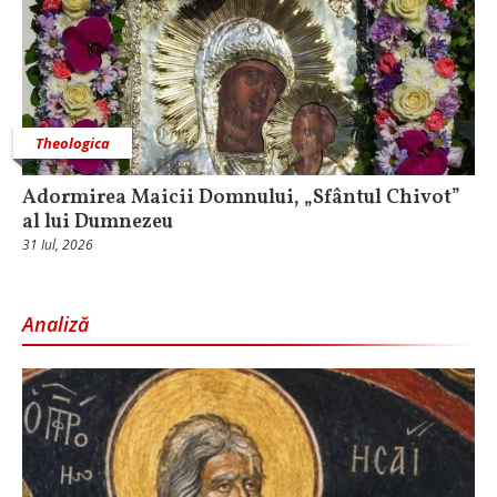
Theologica
Adormirea Maicii Domnului, „Sfântul Chivot”
al lui Dumnezeu
31 Iul, 2026
Analiză