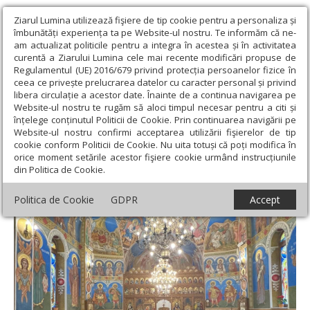
Ziarul Lumina utilizează fişiere de tip cookie pentru a personaliza și
îmbunătăți experiența ta pe Website-ul nostru. Te informăm că ne-
am actualizat politicile pentru a integra în acestea și în activitatea
curentă a Ziarului Lumina cele mai recente modificări propuse de
Regulamentul (UE) 2016/679 privind protecția persoanelor fizice în
ceea ce privește prelucrarea datelor cu caracter personal și privind
libera circulație a acestor date. Înainte de a continua navigarea pe
Website-ul nostru te rugăm să aloci timpul necesar pentru a citi și
Ziarul Lumina
›
Actualitate religioasă
›
Știri
›
Ședință
înțelege conținutul Politicii de Cookie. Prin continuarea navigării pe
administrativă a clericilor din Protoieria Ilfov Sud
Website-ul nostru confirmi acceptarea utilizării fişierelor de tip
cookie conform Politicii de Cookie. Nu uita totuși că poți modifica în
Ședință administrativă a clericilor din
orice moment setările acestor fişiere cookie urmând instrucțiunile
din Politica de Cookie.
Protoieria Ilfov Sud
Politica de Cookie
GDPR
Accept