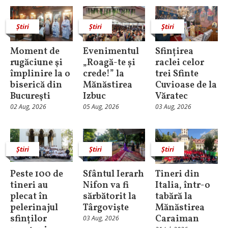
Știri
Știri
Știri
Moment de
Evenimentul
Sfințirea
rugăciune şi
„Roagă-te și
raclei celor
împlinire la o
crede!” la
trei Sfinte
biserică din
Mănăstirea
Cuvioase de la
Bucureşti
Izbuc
Văratec
02 Aug, 2026
05 Aug, 2026
03 Aug, 2026
Știri
Știri
Știri
Peste 100 de
Sfântul Ierarh
Tineri din
tineri au
Nifon va fi
Italia, într-o
plecat în
sărbătorit la
tabără la
pelerinajul
Târgoviște
Mănăstirea
sfinților
Caraiman
03 Aug, 2026