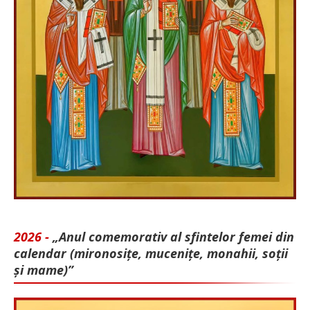
2026 -
„Anul comemorativ al sfintelor femei din
calendar (mironosițe, mu­cenițe, monahii, soții
și mame)”