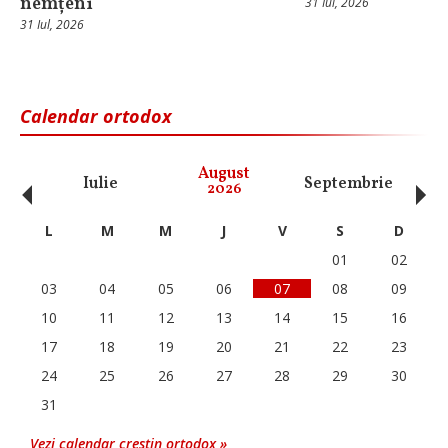
nemțeni
31 Iul, 2026
31 Iul, 2026
Calendar ortodox
‹
›
August
Iulie
Septembrie
O
2026
L
M
M
J
V
S
D
01
02
03
04
05
06
07
08
09
10
11
12
13
14
15
16
17
18
19
20
21
22
23
24
25
26
27
28
29
30
31
Vezi calendar crestin ortodox »