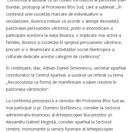
Bondar, protopop al Protoieriei Ilfov Sud, care a subliniat: „În
contextul unei societăți marcate de individualism și
secularizare, Biserica trebuie să acorde o atenţie deosebită
pastorației persoanelor vârstnice, printr‑o intensificare a
participării acestora la viața Bisericii, o implicare mai activă a
familiei, Bisericii și societății în sprijinul persoanelor vârstnice,
precum și o dinamizare a activităților social‑filantropice și
culturale dedicate acestei categorii de credincioși”.
În continuare, diac. Adrian‑Daniel Simionescu, secretar eparhial
coordonator la Centrul eparhial, a susținut un referat cu tema
„Recunoștința ca formă de manifestare a iubirii creștine în
pastorația vârstnicilor”.
La conferința preoțească a clericilor din Protoieria Ilfov Sud au
mai participat și pr. Dumitru Ștefănescu, consilier la Sectorul
administrativ‑bisericesc al Arhiepiscopiei Bucureștilor; pr.
Alexandru‑Gabriel Negoiță, consilier eparhial la Sectorul
cimitire, monumente și servicii funerare al Arhiepiscopiei