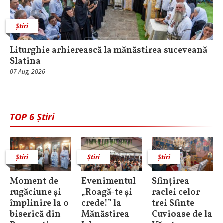
Știri
Liturghie arhierească la mănăstirea suceveană
Slatina
07 Aug, 2026
TOP 6 Știri
Știri
Știri
Știri
Moment de
Evenimentul
Sfințirea
rugăciune şi
„Roagă-te și
raclei celor
împlinire la o
crede!” la
trei Sfinte
biserică din
Mănăstirea
Cuvioase de la