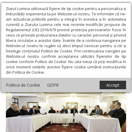
Ziarul Lumina utilizează fişiere de tip cookie pentru a personaliza și
îmbunătăți experiența ta pe Website-ul nostru. Te informăm că ne-
am actualizat politicile pentru a integra în acestea și în activitatea
curentă a Ziarului Lumina cele mai recente modificări propuse de
Regulamentul (UE) 2016/679 privind protecția persoanelor fizice în
ceea ce privește prelucrarea datelor cu caracter personal și privind
libera circulație a acestor date. Înainte de a continua navigarea pe
Website-ul nostru te rugăm să aloci timpul necesar pentru a citi și
Ziarul Lumina
›
Actualitate religioasă
›
Știri
›
Simpozion
înțelege conținutul Politicii de Cookie. Prin continuarea navigării pe
internaţional la Sibiu despre Sfântul Maxim Mărturisitorul
Website-ul nostru confirmi acceptarea utilizării fişierelor de tip
cookie conform Politicii de Cookie. Nu uita totuși că poți modifica în
Simpozion internaţional la Sibiu despre
orice moment setările acestor fişiere cookie urmând instrucțiunile
din Politica de Cookie.
Sfântul Maxim Mărturisitorul
Politica de Cookie
GDPR
Accept