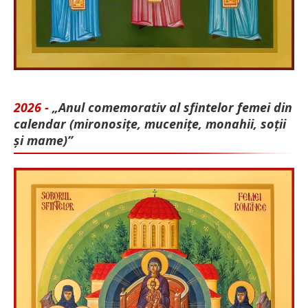
2026 -
„Anul comemorativ al sfintelor femei din
calendar (mironosițe, mu­cenițe, monahii, soții
și mame)”