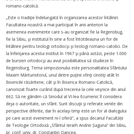
romano-catolică.
„Este o tradiţie îndelungată în organizarea acestor întâlniri.
Facultatea noastră a mai participat în anii anteriori la
asemenea evenimente care s-au organizat fie la Regensbug,
fie la Sibiu, şi institutul în sine a fost întotdeauna un for de
întâlnire pentru teologi ortodocşi şi teologi romano-catolici. De
la înfiinţarea acestui institut în 1967 şi până astăzi, peste 1.000
de bursieri ortodocşi au avut posibilitatea să studieze în
Regensburg. Tema simpozionului este personalitatea Sfântului
Maxim Mărturisitorul, unul dintre puţinii sfinţi cinstiţi atât în
Bisericile răsăritene, cât şi în Biserica Romano-Catolică,
canonizat foarte curând după trecerea la cele veşnice din anul
662. Să ne gândim că Sinodul al VI-lea Ecumenic îl considera
deja o autoritate, un sfânt. Sunt discuţii şi referate venite din
perspective diferite, dar în acelaşi timp este un for al dialogului
pe care acest eveniment ni-l oferă”, a spus decanul Facultății
de Teologie Ortodoxă „Sfântul Ierarh Andrei Șaguna” din Sibiu,
pr. conf. univ. dr. Constantin Oancea.