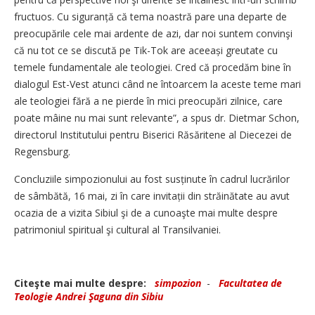
fructuos. Cu siguranță că tema noastră pare una departe de
preocupările cele mai ardente de azi, dar noi suntem convinşi
că nu tot ce se discută pe Tik-Tok are aceeași greutate cu
temele fundamentale ale teologiei. Cred că procedăm bine în
dialogul Est-Vest atunci când ne întoarcem la aceste teme mari
ale teologiei fără a ne pierde în mici preocupări zilnice, care
poate mâine nu mai sunt relevante”, a spus dr. Dietmar Schon,
directorul Institutului pentru Biserici Răsăritene al Diecezei de
Regensburg.
Concluziile simpozionului au fost susținute în cadrul lucrărilor
de sâmbătă, 16 mai, zi în care invitații din străinătate au avut
ocazia de a vizita Sibiul şi de a cunoaşte mai multe despre
patrimoniul spiritual şi cultural al Transilvaniei.
Citeşte mai multe despre:
simpozion
-
Facultatea de
Teologie Andrei Şaguna din Sibiu