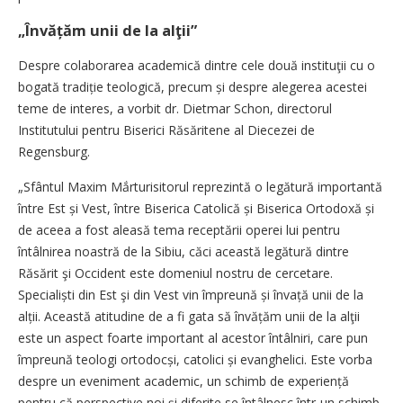
„Învățăm unii de la alţii”
Despre colaborarea academică dintre cele două instituţii cu o
bogată tradiție teologică, precum și despre alegerea acestei
teme de interes, a vorbit dr. Dietmar Schon, directorul
Institutului pentru Biserici Răsăritene al Diecezei de
Regensburg.
„Sfântul Maxim Mắrturisitorul reprezintă o legătură importantă
între Est și Vest, între Biserica Catolică și Biserica Ortodoxă și
de aceea a fost aleasă tema receptării operei lui pentru
întâlnirea noastră de la Sibiu, căci această legătură dintre
Răsărit şi Occident este domeniul nostru de cercetare.
Specialiști din Est şi din Vest vin împreună și învață unii de la
alții. Această atitudine de a fi gata să învățăm unii de la alţii
este un aspect foarte important al acestor întâlniri, care pun
împreună teologi ortodocși, catolici și evanghelici. Este vorba
despre un eveniment academic, un schimb de experiență
pentru că perspective noi şi diferite se întâlnesc într-un schimb