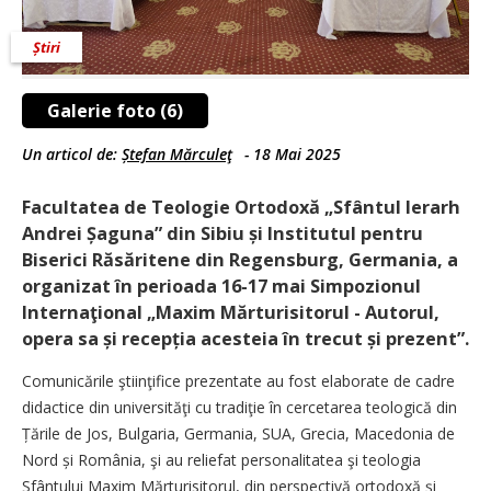
Știri
Galerie foto (6)
Un articol de:
Ștefan Mărculeţ
-
18 Mai 2025
Facultatea de Teologie Ortodoxă „Sfântul Ierarh
Andrei Șaguna” din Sibiu și Institutul pentru
Biserici Răsăritene din Regensburg, Germania, a
organizat în perioada 16-17 mai Simpozionul
Internaţional „Maxim Mărturisitorul - Autorul,
opera sa și recepția acesteia în trecut și prezent”.
Comunicările ştiinţifice prezentate au fost elaborate de cadre
didactice din universităţi cu tradiţie în cercetarea teologică din
Țările de Jos, Bulgaria, Germania, SUA, Grecia, Macedonia de
Nord și România, şi au reliefat personalitatea şi teologia
Sfântului Maxim Mărturisitorul, din perspectivă ortodoxă şi