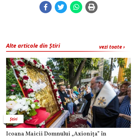
Alte articole din Știri
vezi toate ›
Știri
Icoana Maicii Domnului „Axionița” în