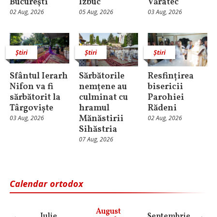
Bucureşti
Izbuc
Văratec
02 Aug, 2026
05 Aug, 2026
03 Aug, 2026
Știri
Știri
Știri
Sfântul Ierarh
Sărbătorile
Resfințirea
Nifon va fi
nemţene au
bisericii
sărbătorit la
culminat cu
Parohiei
Târgoviște
hramul
Rădeni
Mănăstirii
03 Aug, 2026
02 Aug, 2026
Sihăstria
07 Aug, 2026
Calendar ortodox
August
Iulie
Septembrie
O