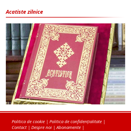
Acatiste zilnice
Politica de cookie
|
Politica de confidențialitate
|
Contact
|
Despre noi
|
Abonamente
|